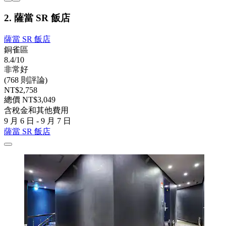
2. 薩當 SR 飯店
薩當 SR 飯店
銅雀區
8.4/10
非常好
(768 則評論)
NT$2,758
總價 NT$3,049
含稅金和其他費用
9 月 6 日 - 9 月 7 日
薩當 SR 飯店