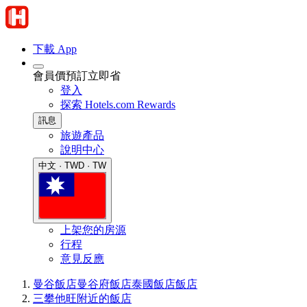
下載 App
會員價預訂立即省
登入
探索 Hotels.com Rewards
訊息
旅遊產品
說明中心
中文 · TWD · TW
上架您的房源
行程
意見反應
曼谷飯店
曼谷府飯店
泰國飯店
飯店
三攀他旺附近的飯店