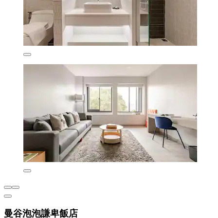
曼谷泡泡謙卑飯店