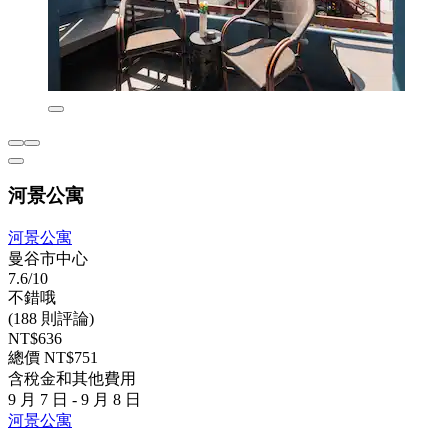
河景公寓
河景公寓
曼谷市中心
7.6/10
不錯哦
(188 則評論)
NT$636
總價 NT$751
含稅金和其他費用
9 月 7 日 - 9 月 8 日
河景公寓