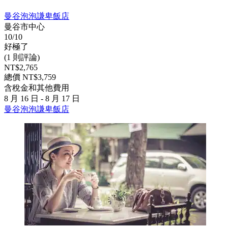
曼谷泡泡謙卑飯店
曼谷市中心
10/10
好極了
(1 則評論)
NT$2,765
總價 NT$3,759
含稅金和其他費用
8 月 16 日 - 8 月 17 日
曼谷泡泡謙卑飯店