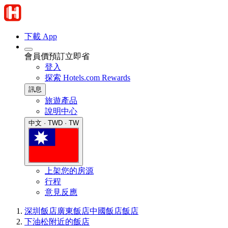
下載 App
會員價預訂立即省
登入
探索 Hotels.com Rewards
訊息
旅遊產品
說明中心
中文 · TWD · TW
上架您的房源
行程
意見反應
深圳飯店
廣東飯店
中國飯店
飯店
下油松附近的飯店