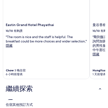
價
格。
價
格
和
Eastin Grand Hotel Phayathai
曼谷香格
供
應
10/10
有夠讚
10/10
有夠
情
"The room is nice and the staff is helpful. The
"剛到飯
況
breakfast could be more choices and wider selection,"
詢問加購
可
隱藏
的男性服
能
中午那位小
會
隱藏
有
所
變
動，
Chow
3 晚住宿
HungYuan
可
6 小時前發表
1 天前發表
能
受
到
繼續探索
其
他
條
款
住宿
其他預訂方式
限