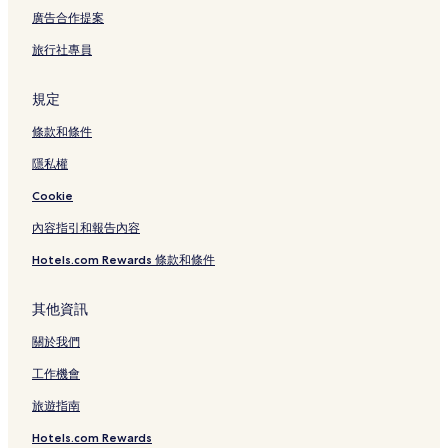
倫披尼站附近的飯店
廣告合作提案
Terminal 21 購物中心附近的飯店
旅行社專員
拉瑪三世中央購物中心附近的飯店
拉萊市場附近的飯店
規定
香港廣場附近的飯店
條款和條件
帕度萬飯店
隱私權
泰尼亞廣場附近的飯店
Cookie
四面佛附近的飯店
內容指引和報告內容
曼谷基督教醫院附近的飯店
Hotels.com Rewards 條款和條件
水門市場附近的飯店
席隆飯店
其他資訊
曼谷運河附近的飯店
關於我們
Bts 沖暖詩站附近的飯店
工作機會
暹羅百麗宮附近的飯店
旅遊指南
沙拉當站附近的飯店
Hotels.com Rewards