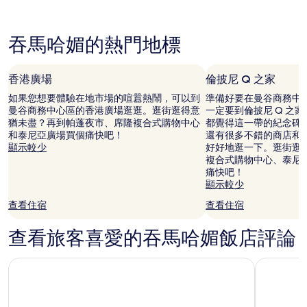
是
根
據
吞馬哈媚的熱門地標
過
去
24
香港廣場
倫披尼 Q 之家
小
時
如果您想要體驗在地市場的喧囂熱鬧，可以到
準備好要在曼谷商務中
以
曼谷商務中心區的香港廣場逛逛。逛街逛得意
一定要到倫披尼 Q 之家
2
猶未盡？再到帕蓬夜市、席隆複合式購物中心
都覺得這一帶的紀念碑
位
和泰尼亞廣場買個痛快吧！
還有很多不錯的商店和
成
顯示較少
好好地逛一下。逛街逛
人
複合式購物中心、泰尼
住
痛快吧！
宿
顯示較少
1
查看住宿
查看住宿
晚
為
條
查看旅客喜愛的吞馬哈媚飯店評論
件
所
Eastin Grand Hotel Phayathai
曼谷香格
搜
尋
到
的