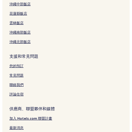
席隆複合式購物中心附近的飯店
沖繩中部飯店
沙吞站附近的飯店
花蓮縣飯店
華南蓬寺附近的飯店
雲林飯店
倫披尼 Q 之家附近的飯店
沖繩南部飯店
Medpark醫院附近的飯店
沖繩北部飯店
吞瓦東飯店
席隆站附近的飯店
支援和常見問題
曼谷加德滿都攝影藝術館附近的飯店
您的預訂
沙拉鈴飯店
常見問題
是樂園附近的飯店
聯絡我們
藍毗尼飯店
評論住宿
尼爾森‧海斯圖書館附近的飯店
吞馬哈媚飯店
供應商、聯盟夥伴和媒體
Bts 拉差當梅站附近的飯店
加入 Hotels.com 聯盟計畫
朱拉隆功大學附近的飯店
最新消息