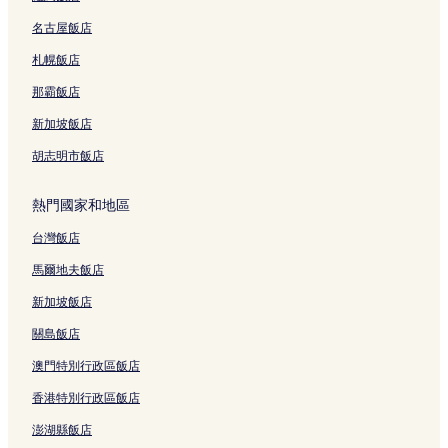
空營 3 星級飯店
名古屋飯店
斯洛伐克共和國大使館附近的飯店
札幌飯店
華普曼庫那蘭寺附近的飯店
空營站附近的飯店
那霸飯店
曼谷飯店
新加坡飯店
王權大都會大廈附近的飯店
胡志明市飯店
Bts 沙拉鈴站附近的飯店
熱門國家和地區
愛侶灣購物中心附近的飯店
台灣飯店
空託市場附近的飯店
馬爾地夫飯店
素拉剎高架電車站附近的飯店
Thanon Chan 站附近的飯店
新加坡飯店
朱拉隆功醫院附近的飯店
關島飯店
Bnh 醫院附近的飯店
澳門特別行政區飯店
曼古貝殼博物館附近的飯店
香港特別行政區飯店
山燕米特城附近的飯店
澎湖縣飯店