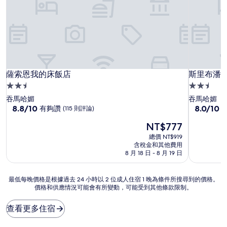
薩索恩我的床飯店
斯里布潘
薩索恩我的床飯店
斯里布潘
2.5
2.5
星
星
吞馬哈媚
吞馬哈媚
級
8.8
級
8.0
8.8/10
8.0/10
有夠讚
(115 則評論)
分，
分，
住
住
現
NT$777
滿
滿
宿
宿
在
分
分
總價 NT$919
價
10
10
含稅金和其他費用
格
分，
分，
8 月 18 日 - 8 月 19 日
為
有
非
NT$777
夠
常
最
最低每晚價格是根據過去 24 小時以 2 位成人住宿 1 晚為條件所搜尋到的價格。
讚，
好，
價格和供應情況可能會有所變動，可能受到其他條款限制。
低
(115
(45
每
則
則
晚
評
評
查看更多住宿
價
論)
論)
格