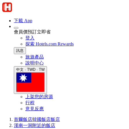
下載 App
會員價預訂立即省
登入
探索 Hotels.com Rewards
訊息
旅遊產品
說明中心
中文 · TWD · TW
上架您的房源
行程
意見反應
首爾飯店
韓國飯店
飯店
漢南一洞附近的飯店