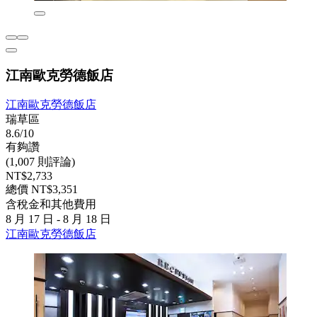
江南歐克勞德飯店
江南歐克勞德飯店
瑞草區
8.6/10
有夠讚
(1,007 則評論)
NT$2,733
總價 NT$3,351
含稅金和其他費用
8 月 17 日 - 8 月 18 日
江南歐克勞德飯店