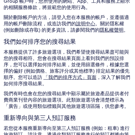
Group 帳戶時，您所使用的網站、App、工具和服務上顯示
的相關服務條款，將規範您的使用行為。
關於刪除帳戶的方法，請登入您在本服務的帳戶，並遵循適
用的帳戶刪除流程，或造訪我們的
說明中心
。關於隱私權
(例如刪除或存取) 的更多資訊，請參閱我們的
隱私權聲明
。
我們如何排序您的搜尋結果
本服務提供了許多旅遊選項，我們希望使搜尋結果盡可能與
您的搜尋相符。您會在搜尋結果頁面上看到我們的預設排
序，您可以選擇如何排序結果，並使用篩選條件，根據您選
擇的偏好 (例如價格、旅客評分或其他標準) 排定結果的優先
順序。您可以造訪
「我們的排序方式」頁面
，深入了解我們
如何排序搜尋結果。
我們有時也會在您的搜尋結果中顯示屬於旅遊產品提供者付
費商業刊登內容的旅遊選項。此類旅遊選項會清楚標示為
「廣告」或使用類似標籤與其他旅遊選項區隔，供您參考。
重新導向與第三人預訂服務
若您從本服務重新導向至第三人預訂服務 (例如：租車) 進行
旅遊預訂，請注意，透過此類預訂服務進行的預訂都將由第