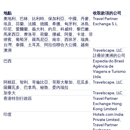
地點
收取款項的公司
奧地利、巴林、比利時、保加利亞、中國、丹麥、
Travel Partner
埃及、芬蘭、法國、德國、希臘、匈牙利、冰島、
Exchange S.L.
印尼、愛爾蘭、義大利、約旦、科威特、黎巴嫩、
馬來西亞、摩洛哥、荷蘭、挪威、阿曼、卡達、菲
律賓、葡萄牙、羅馬尼亞、南非、西班牙、瑞典、
台灣、泰國、土耳其、阿拉伯聯合大公國、越南
澳洲
Travelscape, LLC.
註冊於澳洲的公司
巴西
Expedia do Brasil
Agência de
Viagens e Turismo
Ltda.
阿根廷、智利、哥倫比亞、哥斯大黎加、厄瓜多、
Travelscape, LLC.
薩爾瓦多、巴拿馬、秘魯、委內瑞拉
加拿大
Travelscape, LLC.
香港特別行政區
Travel Partner
Exchange Hong
Kong Limited
印度
Hotels.com India
Private Limited、
Travel Partner