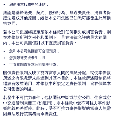
您使用本服務中的連結，
無論是基於過失、契約、侵權行為、無過失責任、消費者保
護法規或其他原因，縱使本公司集團已知悉可能發生此等損
害亦同。
若本公司集團經認定須依本條款對任何損失或損害負責，則
在本條款所列之例外和限制下，且在法律允許的最大範圍
內，本公司集團僅對以下直接損害負責：
您和本公司集團皆可合理預見，
您實際遭受或發生，且
可直接歸責於本公司集團行為。
賠償責任限制反映了雙方當事人間的風險分配。縱使本條款
所述之有限救濟未能達到其基本目的，本條款所述限制仍將
繼續有效並適用。本條款中所規定之責任限制，旨在保障本
公司集團的利益。
若發生不可抗力事件，包括通訊中斷或航空公司、住宿或空
中交通管制員罷工 (如適用)，則本條款中受不可抗力事件影
響的義務將暫停。此時，受不可抗力事件影響的當事人無需
因無法履行該義務而承擔責任。