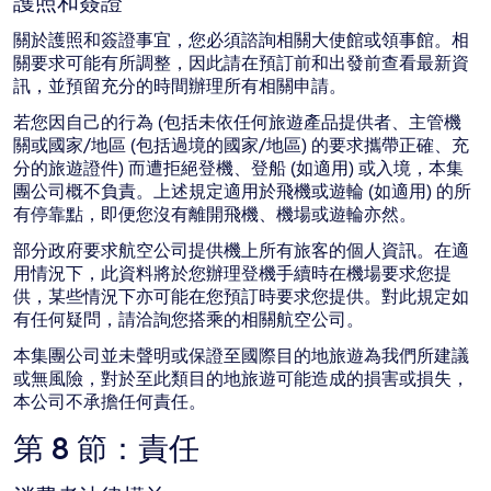
護照和簽證
關於護照和簽證事宜，您必須諮詢相關大使館或領事館。相
關要求可能有所調整，因此請在預訂前和出發前查看最新資
訊，並預留充分的時間辦理所有相關申請。
若您因自己的行為 (包括未依任何旅遊產品提供者、主管機
關或國家/地區 (包括過境的國家/地區) 的要求攜帶正確、充
分的旅遊證件) 而遭拒絕登機、登船 (如適用) 或入境，本集
團公司概不負責。上述規定適用於飛機或遊輪 (如適用) 的所
有停靠點，即便您沒有離開飛機、機場或遊輪亦然。
部分政府要求航空公司提供機上所有旅客的個人資訊。在適
用情況下，此資料將於您辦理登機手續時在機場要求您提
供，某些情況下亦可能在您預訂時要求您提供。對此規定如
有任何疑問，請洽詢您搭乘的相關航空公司。
本集團公司並未聲明或保證至國際目的地旅遊為我們所建議
或無風險，對於至此類目的地旅遊可能造成的損害或損失，
本公司不承擔任何責任。
第 8 節：責任