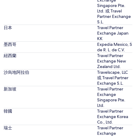
Exchange
Singapore Pte.
Ltd. 或 Travel
Partner Exchange
S.L.
日本
Travel Partner
Exchange Japan
KK
墨西哥
Expedia Mexico, S
de R. L. de C.V.
紐西蘭
Travel Partner
Exchange New
Zealand Ltd.
沙烏地阿拉伯
Travelscape, LLC
或 Travel Partner
Exchange S.L.
新加坡
Travel Partner
Exchange
Singapore Pte.
Ltd.
韓國
Travel Partner
Exchange Korea
Co., Ltd.
瑞士
Travel Partner
Exchange