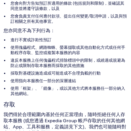
您會向對方告知預訂所適用的條款 (包括規則和限制)，並確認其
同意並將遵守該條款，以及
您會負責支付任何應付款項、提出任何變更/取消申請，以及與預
訂相關之所有其他事宜。
您亦同意不為下列行為：
進行不實或詐欺性預訂
使用傀儡程式、網路蜘蛛、螢幕擷取或其他自動化方式或任何手
動程序存取、監控或複製本服務的內容
違反本服務上任何傀儡程式排除標頭中的限制，或繞過或規避為
防止或限制存取本服務而採取的其他措施
採取對基礎設施造成或可能造成不合理負載的行動
使用指向本服務任一部分的深層連結
使用「框架」、「鏡像」，或以其他方式將本服務任一部分納入
其他網站。
存取
我們得於合理範圍內基於任何正當理由，隨時拒絕任何人存
取本服務 (或您透過 Expedia Group 帳戶存取的任何其他網
站、App、工具和服務，定義請見下文)。我們也可能隨時對