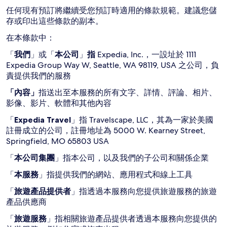
任何現有預訂將繼續受您預訂時適用的條款規範。建議您儲
存或印出這些條款的副本。
在本條款中：
「
我們
」或「
本公司
」
指
Expedia, Inc.，一設址於 1111
Expedia Group Way W, Seattle, WA 98119, USA 之公司，負
責提供我們的服務
「內容」
指送出至本服務的所有文字、詳情、評論、相片、
影像、影片、軟體和其他內容
「
Expedia Travel
」指 Travelscape, LLC，其為一家於美國
註冊成立的公司，註冊地址為 5000 W. Kearney Street,
Springfield, MO 65803 USA
「
本公司集團
」指本公司，以及我們的子公司和關係企業
「
本服務
」指提供我們的網站、應用程式和線上工具
「
旅遊產品提供者
」指透過本服務向您提供旅遊服務的旅遊
產品供應商
「
旅遊服務
」指相關旅遊產品提供者透過本服務向您提供的