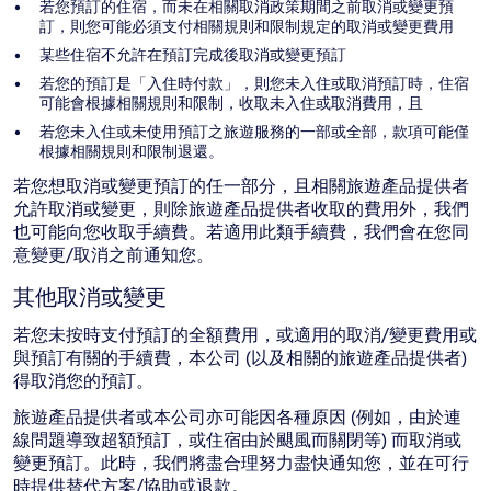
若您預訂的住宿，而未在相關取消政策期間之前取消或變更預
訂，則您可能必須支付相關規則和限制規定的取消或變更費用
某些住宿不允許在預訂完成後取消或變更預訂
若您的預訂是「入住時付款」，則您未入住或取消預訂時，住宿
可能會根據相關規則和限制，收取未入住或取消費用，且
若您未入住或未使用預訂之旅遊服務的一部或全部，款項可能僅
根據相關規則和限制退還。
若您想取消或變更預訂的任一部分，且相關旅遊產品提供者
允許取消或變更，則除旅遊產品提供者收取的費用外，我們
也可能向您收取手續費。若適用此類手續費，我們會在您同
意變更/取消之前通知您。
其他取消或變更
若您未按時支付預訂的全額費用，或適用的取消/變更費用或
與預訂有關的手續費，本公司 (以及相關的旅遊產品提供者)
得取消您的預訂。
旅遊產品提供者或本公司亦可能因各種原因 (例如，由於連
線問題導致超額預訂，或住宿由於颶風而關閉等) 而取消或
變更預訂。此時，我們將盡合理努力盡快通知您，並在可行
時提供替代方案/協助或退款。