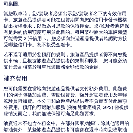
司集團。
當您取車時，您/駕駛者必須出示您/駕駛者名下的有效信用
卡。旅遊產品提供者可能在租賃期間向您的信用卡發卡機構
提出授權要求，以做為可退款的保證押金。您/駕駛者應確保
有足夠的信用額度可用於此目的。租用某些較大的車輛類型
可能需要 2 張信用卡。您必須向旅遊產品提供者確認對方接
受哪些信用卡。恕不接受金融卡。
若不遵守適用於您預訂的規則，旅遊產品提供者得不向您提
供車輛，且根據旅遊產品提供者的規則和限制，您可能必須
支付最高相當於租車旅遊服務全額價款的金額。
補充費用
您可能需要在當地向旅遊產品提供者支付額外費用。此類費
用的例子包括加油費、雪胎租賃費、額外駕駛者費用及年輕
駕駛員附加費。本公司和旅遊產品提供者不負責支付此類額
外費用。預訂的可選附加服務 (例如兒童座椅及 GPS) 需視供
應情況而定，我們無法保證可滿足此類要求。
油資通常不包含在租金中。在部分國家/地區，除其他適用的
燃油費外，某些旅遊產品提供者可能會在還車時向您收取油