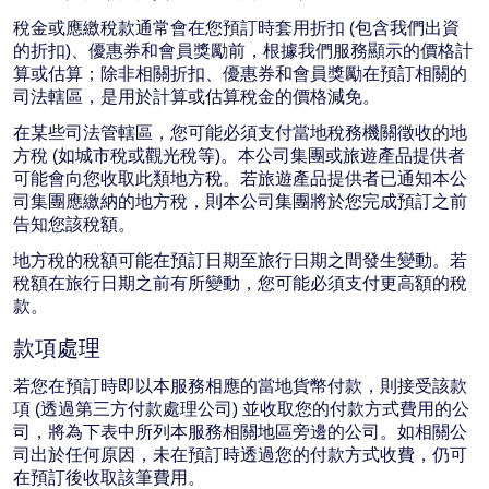
稅金或應繳稅款通常會在您預訂時套用折扣 (包含我們出資
的折扣)、優惠券和會員獎勵前，根據我們服務顯示的價格計
算或估算；除非相關折扣、優惠券和會員獎勵在預訂相關的
司法轄區，是用於計算或估算稅金的價格減免。
在某些司法管轄區，您可能必須支付當地稅務機關徵收的地
方稅 (如城市稅或觀光稅等)。本公司集團或旅遊產品提供者
可能會向您收取此類地方稅。若旅遊產品提供者已通知本公
司集團應繳納的地方稅，則本公司集團將於您完成預訂之前
告知您該稅額。
地方稅的稅額可能在預訂日期至旅行日期之間發生變動。若
稅額在旅行日期之前有所變動，您可能必須支付更高額的稅
款。
款項處理
若您在預訂時即以本服務相應的當地貨幣付款，則接受該款
項 (透過第三方付款處理公司) 並收取您的付款方式費用的公
司，將為下表中所列本服務相關地區旁邊的公司。如相關公
司出於任何原因，未在預訂時透過您的付款方式收費，仍可
在預訂後收取該筆費用。