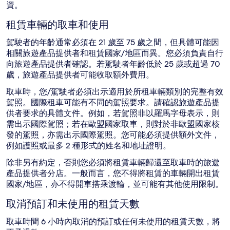
資。
租賃車輛的取車和使用
駕駛者的年齡通常必須在 21 歲至 75 歲之間，但具體可能因
相關旅遊產品提供者和租賃國家/地區而異。您必須負責自行
向旅遊產品提供者確認。若駕駛者年齡低於 25 歲或超過 70
歲，旅遊產品提供者可能收取額外費用。
取車時，您/駕駛者必須出示適用於所租車輛類別的完整有效
駕照。國際租車可能有不同的駕照要求。請確認旅遊產品提
供者要求的具體文件。例如，若駕照非以羅馬字母表示，則
需出示國際駕照；若在歐盟國家取車，則對於非歐盟國家核
發的駕照，亦需出示國際駕照。您可能必須提供額外文件，
例如護照或最多 2 種形式的姓名和地址證明。
除非另有約定，否則您必須將租賃車輛歸還至取車時的旅遊
產品提供者分店。一般而言，您不得將租賃的車輛開出租賃
國家/地區，亦不得開車搭乘渡輪，並可能有其他使用限制。
取消預訂和未使用的租賃天數
取車時間 6 小時內取消的預訂或任何未使用的租賃天數，將