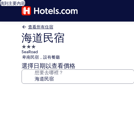
跳到主要內容
查看所有住宿
海道民宿
3.0
SeaRoad
星
卑南民宿，設有餐廳
級
選擇日期以查看價格
住
想要去哪裡？
宿
海
道
民
宿
的