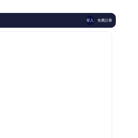
71
857
則
則
評
評
論
論
登入
免費註冊