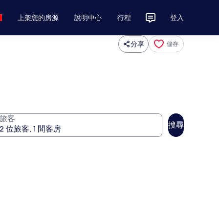
上架您的房源
說明中心
行程
登入
分享
儲存
旅客
搜尋