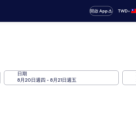
•
開啟 App
TWD
日期