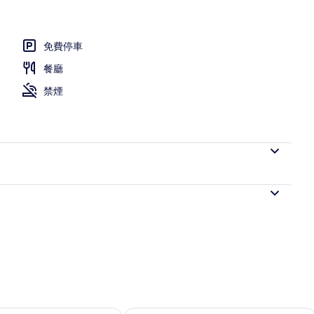
免費停車
2 張標準雙人床, 非吸煙房 | 書桌、遮光布/窗簾、免費無線上網、獨特裝潢
餐廳
禁煙