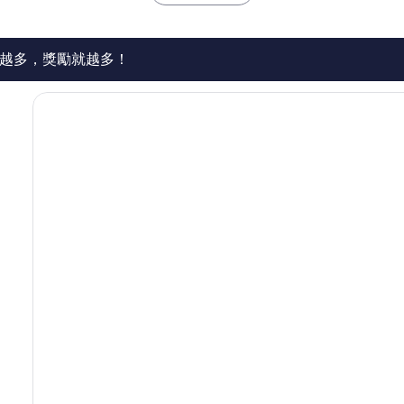
40
則
評
論
越多，獎勵就越多！