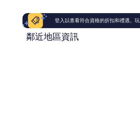
337
則
則
評
評
論
論
登入以查看符合資格的折扣和禮遇。玩
鄰近地區資訊