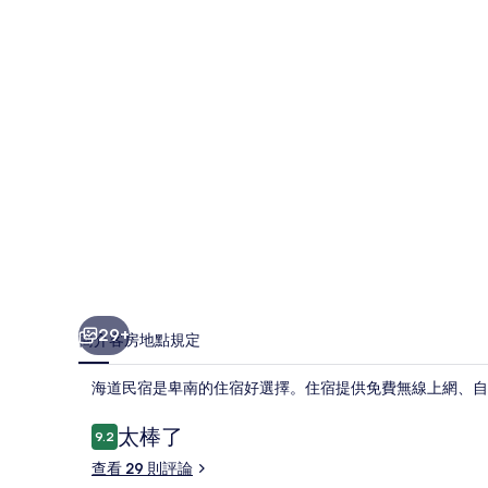
相
片
集
29+
簡介
客房
地點
規定
海道民宿是卑南的住宿好選擇。住宿提供免費無線上網、自助停車和全
評
太棒了
9.2
9.2 分，滿分 10 分，
論
查看 29 則評論