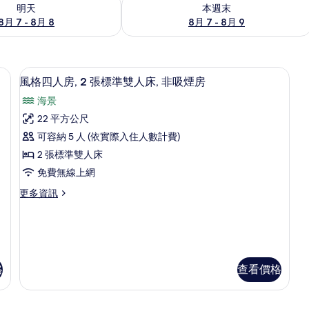
7 - 8月 8) 的供應情況
查看本週末 (8月 7 - 8月 9) 的供應情況
明天
本週末
8月 7 - 8月 8
8月 7 - 8月 9
非吸煙房 | 客房設施服務
風格四人房, 2 張標準雙人床, 非吸煙
顯
10
風格四人房, 2 張標準雙人床, 非吸煙房
示
海景
風
22 平方公尺
格
可容納 5 人 (依實際入住人數計費)
四
2 張標準雙人床
人
免費無線上網
房,
更
更多資訊
2
多
張
風
格
標
四
準
人
房,
雙
格
查看價格
2
人
張
床,
標