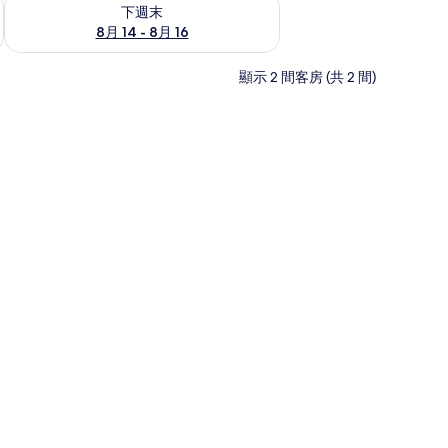
查看下週末 (8月 14 - 8月 16) 的供應情況
下週末
8月 14 - 8月 16
顯示 2 間客房 (共 2 間)
房 | 書桌、遮光布/窗簾、免費無線上網、獨特裝潢