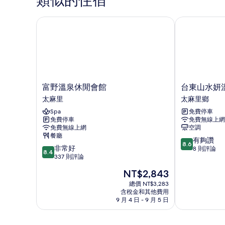
類似的住宿
房,
非
1
張
富野溫泉休閒會館
台東山水妍溫
吸
標
煙
準
雙
房
人
的
床,
非
所
吸
富
台
富野溫泉休閒會館
台東山水妍
有
煙
野
東
太麻里
太麻里鄉
相
房
溫
山
的
Spa
免費停車
泉
水
片
詳
免費停車
免費無線上網
休
妍
情
免費無線上網
空調
閒
溫
餐廳
8.6
會
泉
有夠讚
8.6
8.4
非常好
分，
館
會
8 則評論
8.4
分，
337 則評論
滿
太
館
滿
分
麻
太
現
NT$2,843
分
10
里
麻
在
10
總價 NT$3,283
分，
里
價
含稅金和其他費用
分，
有
鄉
格
9 月 4 日 - 9 月 5 日
非
夠
為
常
讚，
NT$2,843
好，
8