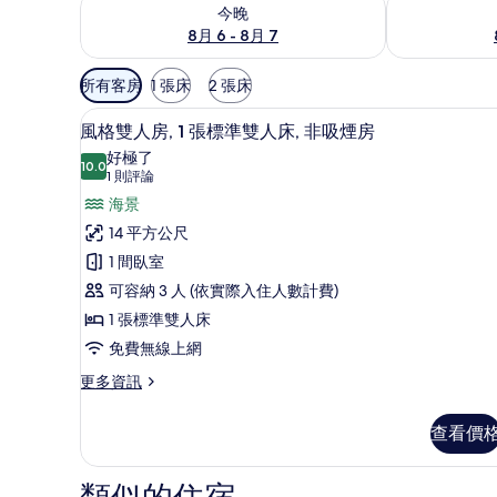
查看今晚 (8月 6 - 8月 7) 的供應情況
查看明天 (8月 
今晚
8月 6 - 8月 7
可
所有客房
1 張床
2 張床
用
風格雙人房, 1 張標準雙人床, 
顯
的
12
風格雙人房, 1 張標準雙人床, 非吸煙房
示
客
好極了
10.0
房
10.0 分，滿分 10 分
風
(1
1 則評論
篩
則
格
海景
選
評
雙
14 平方公尺
條
論)
人
1 間臥室
件
房,
可容納 3 人 (依實際入住人數計費)
1
1 張標準雙人床
張
免費無線上網
標
更
更多資訊
多
準
風
雙
查看價
格
人
雙
人
床,