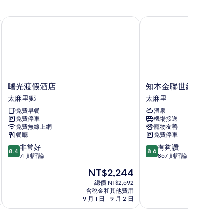
曙光渡假酒店
知本金聯世紀酒店
曙
知
曙光渡假酒店
知本金聯世紀酒店
光
本
太麻里鄉
太麻里
渡
金
免費早餐
溫泉
假
聯
免費停車
機場接送
酒
世
免費無線上網
寵物友善
店
紀
餐廳
免費停車
太
酒
8.4
8.6
非常好
有夠讚
麻
店
8.4
8.6
分，
分，
71 則評論
857 則評論
里
太
滿
滿
鄉
麻
現
NT$2,244
分
分
里
在
10
10
總價 NT$2,592
價
含稅金和其他費用
分，
分，
格
9 月 1 日 - 9 月 2 日
8 
非
有
為
常
夠
NT$2,244
好，
讚，