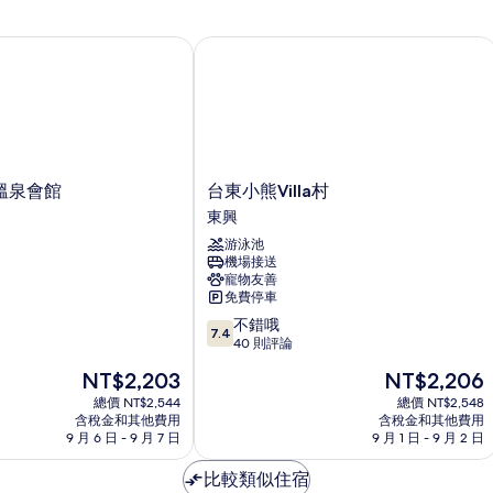
準
非
雙
泉會館
台東小熊Villa村
吸
人
床,
煙
非
房
吸
煙
的
房
所
的
台
詳
溫泉會館
台東小熊Villa村
有
東
情
東興
相
小
游泳池
熊
片
機場接送
Villa
寵物友善
村
免費停車
東
7.4
不錯哦
興
7.4
分，
40 則評論
滿
現
現
NT$2,203
NT$2,206
分
在
在
10
總價 NT$2,544
總價 NT$2,548
價
價
含稅金和其他費用
含稅金和其他費用
分，
格
格
9 月 6 日 - 9 月 7 日
9 月 1 日 - 9 月 2 日
不
為
為
錯
NT$2,203
NT$2,206
比較類似住宿
哦，