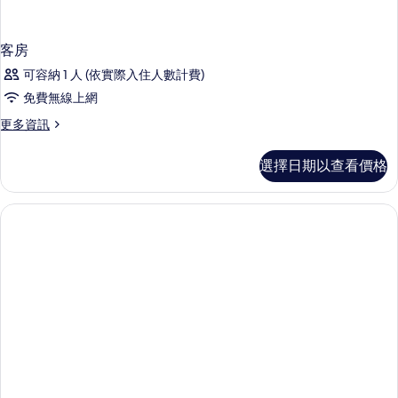
客房
可容納 1 人 (依實際入住人數計費)
免費無線上網
更
更多資訊
多
客
選擇日期以查看價格
房
的
詳
情