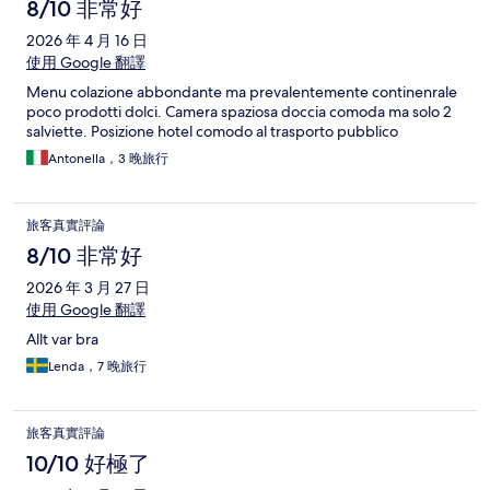
8/10 非常好
2026 年 4 月 16 日
使用 Google 翻譯
Menu colazione abbondante ma prevalentemente continenrale
poco prodotti dolci. Camera spaziosa doccia comoda ma solo 2
salviette. Posizione hotel comodo al trasporto pubblico
Antonella，3 晚旅行
旅客真實評論
8/10 非常好
2026 年 3 月 27 日
使用 Google 翻譯
Allt var bra
Lenda，7 晚旅行
旅客真實評論
10/10 好極了