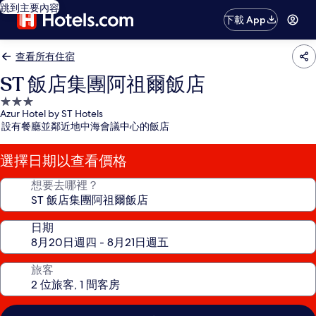
跳到主要內容
下載 App
查看所有住宿
ST 飯店集團阿祖爾飯店
3.0
Azur Hotel by ST Hotels
星
設有餐廳並鄰近地中海會議中心的飯店
級
住
選擇日期以查看價格
宿
想要去哪裡？
日期
旅客