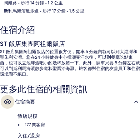
陶爾路
- 步行 14 分鐘
- 1.2 公里
斯利馬海濱散步道
- 步行 17 分鐘
- 1.5 公里
住宿介紹
ST 飯店集團阿祖爾飯店
ST 飯店集團阿祖爾飯店的位置很方便，開車 5 分鐘內就可以到大港灣和
聖朱利安灣。您在24 小時健身中心揮灑完汗水後，可以到餐廳吃點東
西，也可以去池畔酒吧小酌幾杯放鬆一下。此外，開車只要 5 分鐘左右就
可以到斯利馬海濱散步道和聖喬治海灘。旅客都對住宿的友善員工和住宿
環境讚不絕口。
更多此住宿的相關資訊
住宿摘要
飯店規模
177 間客房
入住/退房