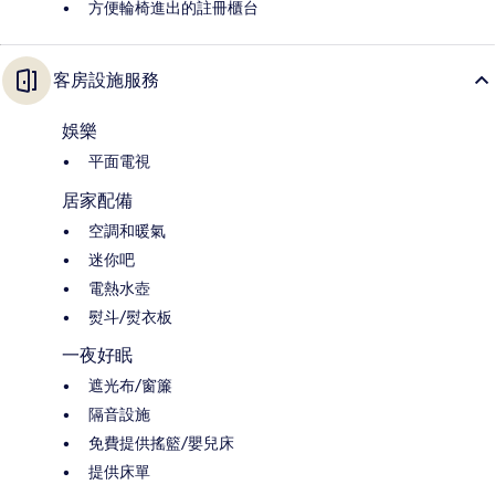
方便輪椅進出的註冊櫃台
客房設施服務
娛樂
平面電視
居家配備
空調和暖氣
迷你吧
電熱水壺
熨斗/熨衣板
一夜好眠
遮光布/窗簾
隔音設施
免費提供搖籃/嬰兒床
提供床單