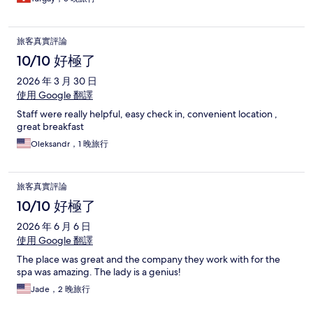
旅客真實評論
10/10 好極了
2026 年 3 月 30 日
使用 Google 翻譯
Staff were really helpful, easy check in, convenient location ,
great breakfast
Oleksandr，1 晚旅行
旅客真實評論
10/10 好極了
2026 年 6 月 6 日
使用 Google 翻譯
The place was great and the company they work with for the
spa was amazing. The lady is a genius!
Jade，2 晚旅行