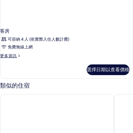
客房
可容納 4 人 (依實際入住人數計費)
免費無線上網
更
更多資訊
多
客
選擇日期以查看價格
房
的
詳
類似的住宿
情
115 The Strand NEU Collective 飯店
斯特蘭德