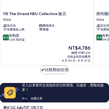
115
斯
115 The Strand NEU Collective 飯店
斯特蘭
The
特
Gzira
Gzira
Strand
蘭
游泳池
機場接送
游泳池
NEU
德
免費無線上網
餐廳
免費無
Collective
套
飯
房
8.6
8.8
有夠讚
有夠
8.6
8.8
店
-
分，
分，
1,015 則評論
391
Gzira
新
滿
滿
現
NT$4,786
精
分
分
在
選
10
10
總價 NT$5,233
價
含稅金和其他費用
Gzira
分，
分，
格
8 月 30 日 - 8 月 31 日
有
有
為
夠
夠
NT$4,786
比較類似住宿
讚，
讚，
1,015
391
則
則
評
評
登入以查看符合資格的折扣和禮遇。玩越多，獎勵就越
論
論
多！
登入
免費註冊