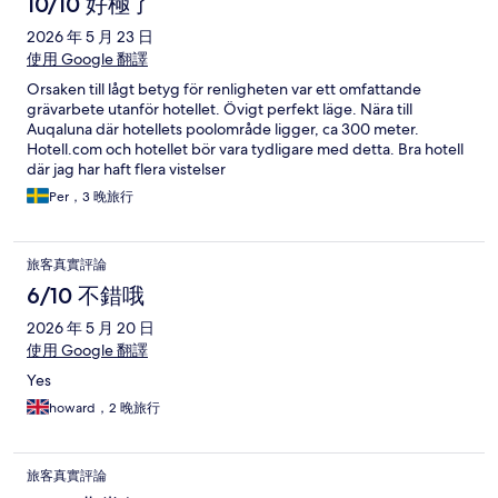
10/10 好極了
2026 年 5 月 23 日
使用 Google 翻譯
Orsaken till lågt betyg för renligheten var ett omfattande
grävarbete utanför hotellet. Övigt perfekt läge. Nära till
Auqaluna där hotellets poolområde ligger, ca 300 meter.
Hotell.com och hotellet bör vara tydligare med detta. Bra hotell
där jag har haft flera vistelser
Per，3 晚旅行
旅客真實評論
6/10 不錯哦
2026 年 5 月 20 日
使用 Google 翻譯
Yes
howard，2 晚旅行
旅客真實評論