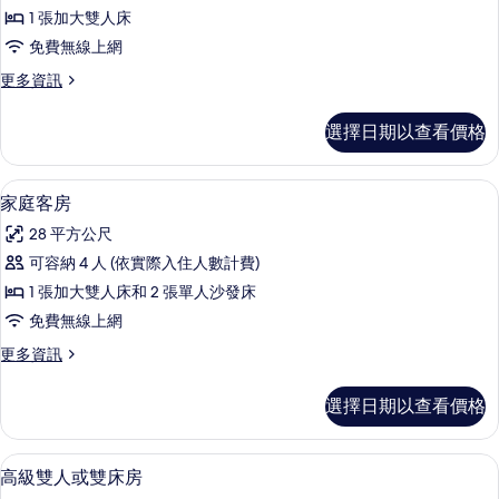
雙
情
片
1 張加大雙人床
人
免費無線上網
或
更
更多資訊
雙
多
床
豪
選擇日期以查看價格
華
房
雙
的
人
家庭客房 | 迷你吧、客房內保險箱、
顯
8
或
家庭客房
所
示
雙
有
28 平方公尺
床
家
房
相
可容納 4 人 (依實際入住人數計費)
庭
的
片
1 張加大雙人床和 2 張單人沙發床
詳
客
情
免費無線上網
房
更
更多資訊
的
多
所
家
選擇日期以查看價格
庭
有
客
相
房
高級雙人或雙床房 | 迷你吧、客房內
顯
9
的
高級雙人或雙床房
片
示
詳