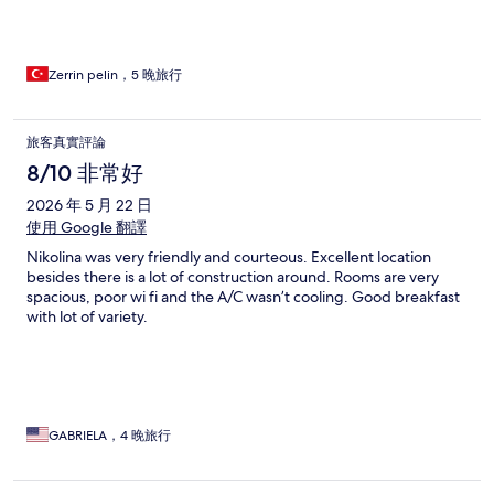
Zerrin pelin，5 晚旅行
旅客真實評論
8/10 非常好
2026 年 5 月 22 日
使用 Google 翻譯
Nikolina was very friendly and courteous. Excellent location
besides there is a lot of construction around. Rooms are very
spacious, poor wi fi and the A/C wasn’t cooling. Good breakfast
with lot of variety.
GABRIELA，4 晚旅行