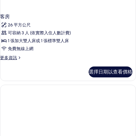
客房
26 平方公尺
可容納 3 人 (依實際入住人數計費)
1 張加大雙人床或 1 張標準雙人床
免費無線上網
更
更多資訊
多
客
選擇日期以查看價格
房
的
詳
情