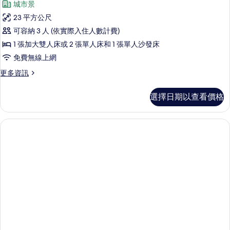
城市景
情
高
23 平方公尺
級
可容納 3 人 (依實際入住人數計費)
雙
1 張加大雙人床或 2 張單人床和 1 張單人沙發床
人
免費無線上網
或
更
更多資訊
雙
多
床
高
選擇日期以查看價格
級
房
雙
的
人
或
所
雙
有
床
房
相
的
片
詳
情