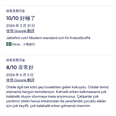
旅客真實評論
10/10 好極了
2026 年 3 月 31 日
使用 Google 翻譯
Jättefint rum! Modern standard och fin frukostbuffé
Tobias，3 晚旅行
旅客真實評論
8/10 非常好
2026 年 6 月 3 日
使用 Google 翻譯
Otelle ilgili tek kötü şey tuvaletten gelen kokuydu. Odalar temiz
isterseniz hergün temizleniyor. Kahvaltı erken kalkmazsanız çok
kalabalık oluyor oturmaya masa arıyorsunuz. Çalışanlar çok
yardımcı otelin havuz imkanından da yararlandık çocuklu aileler
için çok keyifli, çok kalabalık erken gitmenizi öneririm