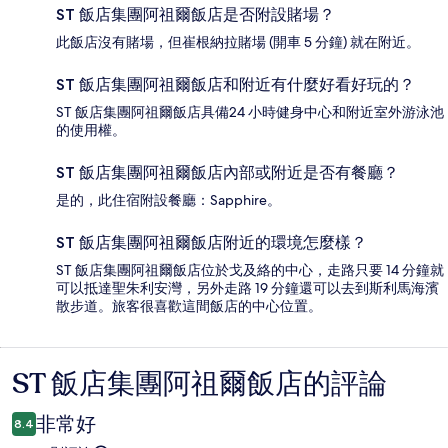
ST 飯店集團阿祖爾飯店是否附設賭場？
此飯店沒有賭場，但崔根納拉賭場 (開車 5 分鐘) 就在附近。
ST 飯店集團阿祖爾飯店和附近有什麼好看好玩的？
ST 飯店集團阿祖爾飯店具備24 小時健身中心和附近室外游泳池
的使用權。
ST 飯店集團阿祖爾飯店內部或附近是否有餐廳？
是的，此住宿附設餐廳：Sapphire。
ST 飯店集團阿祖爾飯店附近的環境怎麼樣？
ST 飯店集團阿祖爾飯店位於戈及絡的中心，走路只要 14 分鐘就
可以抵達聖朱利安灣，另外走路 19 分鐘還可以去到斯利馬海濱
散步道。旅客很喜歡這間飯店的中心位置。
ST 飯店集團阿祖爾飯店的評論
評
論
非常好
8.4