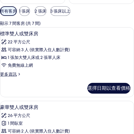
可
所有客房
1 張床
2 張床
3 張床以上
用
的
顯示 7 間客房 (共 7 間)
客
標準雙人或雙床房 | 迷你吧、客房內
顯
7
標準雙人或雙床房
房
示
篩
22 平方公尺
標
選
可容納 3 人 (依實際入住人數計費)
準
條
1 張加大雙人床或 2 張單人床
雙
件
免費無線上網
人
更
更多資訊
或
多
雙
標
選擇日期以查看價格
準
床
雙
房
人
豪華雙人或雙床房 | 迷你吧、客房內
顯
10
或
豪華雙人或雙床房
的
示
雙
所
26 平方公尺
床
豪
房
有
1 間臥室
華
的
相
可容納 2 人 (依實際入住人數計費)
詳