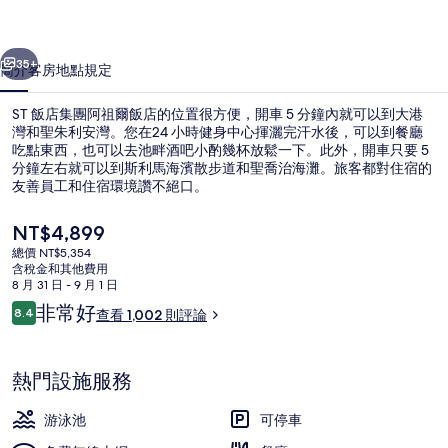
祖
一個
下一個
爾
35+
簡介
客房
地點
規定
飯
ST 飯店集團阿祖爾飯店的位置很方便，開車 5 分鐘內就可以到大港
店
灣和聖朱利安灣。您在24 小時健身中心揮灑完汗水後，可以到餐廳
的
吃點東西，也可以去池畔酒吧小酌幾杯放鬆一下。此外，開車只要 5
分鐘左右就可以到斯利馬海濱散步道和聖喬治海灘。旅客都對住宿的
相
友善員工和住宿環境讚不絕口。
片
目
NT$4,899
集
前
總價 NT$5,354
的
含稅金和其他費用
室外游泳池
價
8 月 31 日 - 9 月 1 日
格
評
非常好
8.4
查看 1,002 則評論
是
8.4 分，滿分 10 分，
論
NT$4,899
熱門設施服務
游泳池
可停車