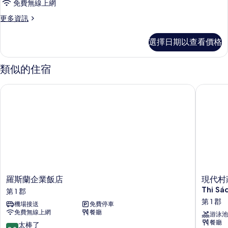
的
免費無線上網
市
相
景
所
更
更多資訊
觀
片
多
有
的
套
詳
相
選擇日期以查看價格
房
情
片
的
詳
類似的住宿
情
羅斯蘭企業飯店
現代村莊生活
羅
現
羅斯蘭企業飯店
現代村莊
斯
代
Thi Sá
第 1 郡
蘭
村
第 1 郡
機場接送
免費停車
企
莊
免費無線上網
餐廳
業
生
游泳池
餐廳
飯
活
9.0
太棒了