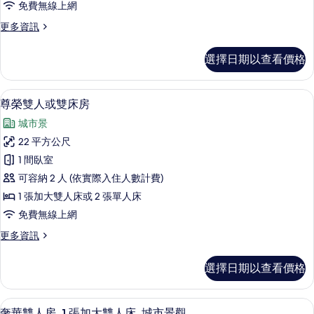
免費無線上網
房,
更
更多資訊
無
多
窗
豪
選擇日期以查看價格
華
戶
雙
的
人
尊榮雙人或雙床房 | 迷你吧、客房內保
顯
5
房,
尊榮雙人或雙床房
所
示
無
有
城市景
窗
尊
戶
相
22 平方公尺
榮
的
片
1 間臥室
詳
雙
情
可容納 2 人 (依實際入住人數計費)
人
1 張加大雙人床或 2 張單人床
或
免費無線上網
雙
更
更多資訊
床
多
房
尊
選擇日期以查看價格
榮
的
雙
所
人
奢華雙人房, 1 張加大雙人床, 城市景
顯
5
或
奢華雙人房, 1 張加大雙人床, 城市景觀