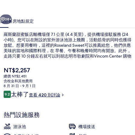
店
一個
下一個
的
38+
簡介
客房
地點
規定
相
羅斯蘭甜蜜飯店離機場僅 7.1 公里 (4.4 英里)，提供機場接駁服務 (24
片
小時)。您可以在附設的室外游泳池游上幾圈，活動筋骨的同時也獲得
放鬆。想要用餐時，這裡的Roseland Sweet可以推薦給您，他們供應
集
美味的當地和國際料理，在 早餐、午餐和晚餐時間均有開放。此外，
走路只要 10 分鐘左右就可以到胡志明市歌劇院和Vincom Center 購物
中心。旅客都對給予住宿的友善員工和地點極高的評價。住宿離大眾
運輸工具不遠，走路到地鐵歌劇院站只要 6 分鐘，到巴山站也只要 13
目
NT$2,257
分鐘。
前
總價 NT$2,451
的
含稅金和其他費用
室外游泳池
價
8 月 31 日 - 9 月 1 日
格
評
太棒了
9.2
查看 420 則評論
是
9.2 分，滿分 10 分，
論
NT$2,257
熱門設施服務
游泳池
機場接送