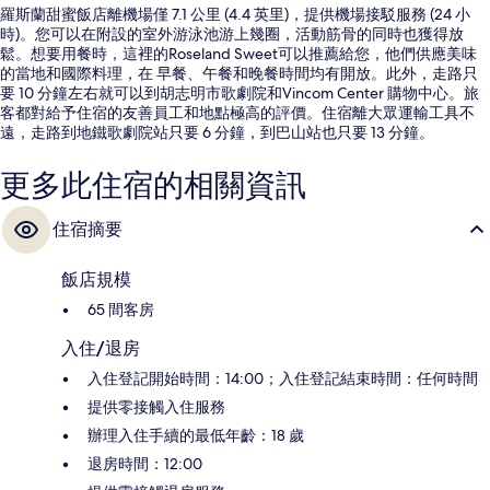
羅斯蘭甜蜜飯店離機場僅 7.1 公里 (4.4 英里)，提供機場接駁服務 (24 小
時)。您可以在附設的室外游泳池游上幾圈，活動筋骨的同時也獲得放
鬆。想要用餐時，這裡的Roseland Sweet可以推薦給您，他們供應美味
的當地和國際料理，在 早餐、午餐和晚餐時間均有開放。此外，走路只
要 10 分鐘左右就可以到胡志明市歌劇院和Vincom Center 購物中心。旅
客都對給予住宿的友善員工和地點極高的評價。住宿離大眾運輸工具不
遠，走路到地鐵歌劇院站只要 6 分鐘，到巴山站也只要 13 分鐘。
更多此住宿的相關資訊
住宿摘要
飯店規模
65 間客房
入住/退房
入住登記開始時間：14:00；入住登記結束時間：任何時間
提供零接觸入住服務
辦理入住手續的最低年齡：18 歲
退房時間：12:00