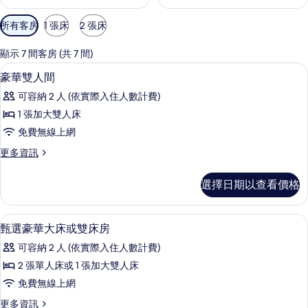
可
所有客房
1 張床
2 張床
用
的
顯示 7 間客房 (共 7 間)
客
迷你吧、客房內保險箱、書桌、遮光布
顯
4
豪華雙人間
房
示
篩
可容納 2 人 (依實際入住人數計費)
豪
選
1 張加大雙人床
華
條
免費無線上網
雙
件
更
更多資訊
人
多
間
豪
選擇日期以查看價格
華
的
雙
所
人
迷你吧、客房內保險箱、書桌、遮光布
顯
5
間
甄選豪華大床或雙床房
有
示
的
相
可容納 2 人 (依實際入住人數計費)
詳
甄
情
片
2 張單人床或 1 張加大雙人床
選
免費無線上網
豪
更
更多資訊