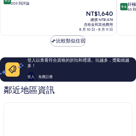
9.0
店
方
分，
203 則評論
9.6
好極
9.6
第
式
滿
分，
63 
現
NT$1,640
1
品
分
滿
在
郡
牌
10
總價 NT$1,874
分
價
含稅金和其他費用
的
分，
10
格
8 月 10 日 - 8 月 11 日
M
太
分，
為
Village
棒
好
NT$1,640
比較類似住宿
Hotel
了，
極
Premier
203
了，
Thi
則
63
Sách
評
則
登入以查看符合資格的折扣和禮遇。玩越多，獎勵就越
第
論
評
多！
1
論
郡
登入
免費註冊
鄰近地區資訊