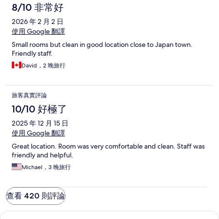
8/10 非常好
2026 年 2 月 2 日
使用 Google 翻譯
Small rooms but clean in good location close to Japan town.
Friendly staff.
David，2 晚旅行
旅客真實評論
10/10 好極了
2025 年 12 月 15 日
使用 Google 翻譯
Great location. Room was very comfortable and clean. Staff was
friendly and helpful.
Michael，3 晚旅行
查看 420 則評論