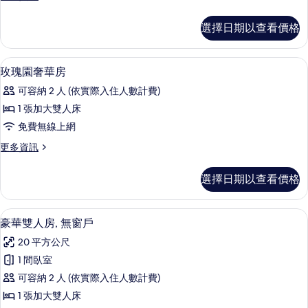
華
多
大
甄
選擇日期以查看價格
選
床
豪
或
華
迷你吧、客房內保險箱、書桌、遮光布
顯
5
大
玫瑰園奢華房
雙
示
床
床
可容納 2 人 (依實際入住人數計費)
或
玫
雙
房
1 張加大雙人床
瑰
床
的
免費無線上網
房
園
的
所
更
更多資訊
奢
詳
多
有
情
華
玫
選擇日期以查看價格
相
瑰
房
園
片
的
奢
豪華雙人房, 無窗戶 | 迷你吧、客房
顯
4
華
豪華雙人房, 無窗戶
所
示
房
有
20 平方公尺
的
豪
詳
相
1 間臥室
華
情
片
可容納 2 人 (依實際入住人數計費)
雙
1 張加大雙人床
人