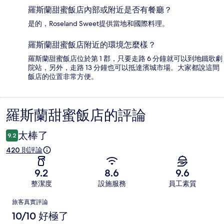
羅斯蘭甜蜜飯店內部或附近是否有餐廳？
是的，Roseland Sweet提供當地和國際料理。
羅斯蘭甜蜜飯店附近的環境怎麼樣？
羅斯蘭甜蜜飯店位於第 1 郡，只要走路 6 分鐘就可以到地鐵歌劇
院站，另外，走路 13 分鐘也可以抵達濱城市場。大家都說這間
飯店的位置非常方便。
羅斯蘭甜蜜飯店的評論
評
論
太棒了
9.2
420 則評論
9.2
8.6
9.6
整潔度
設施服務
員工素質
評
旅客真實評論
論
10/10 好極了