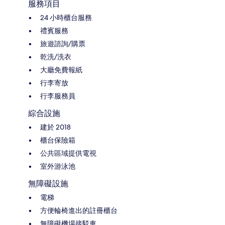
服務項目
24 小時櫃台服務
禮賓服務
旅遊諮詢/購票
乾洗/洗衣
大廳免費報紙
行李寄放
行李服務員
綜合設施
建於 2018
櫃台保險箱
公共區域提供電視
室外游泳池
無障礙設施
電梯
方便輪椅進出的註冊櫃台
無障礙機場接駁車