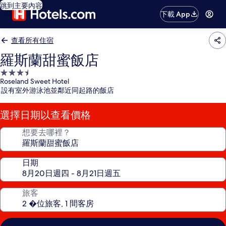
跳到主要內容
下載 App
查看所有住宿
羅斯蘭甜蜜飯店
3.5
Roseland Sweet Hotel
星
設有室外游泳池並鄰近同起路的飯店
級
住
選擇日期以查看價格
宿
想要去哪裡？
日期
旅客