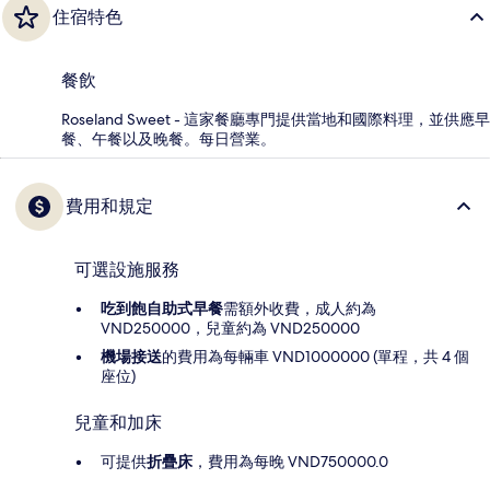
住宿特色
餐飲
Roseland Sweet - 這家餐廳專門提供當地和國際料理，並供應早
餐、午餐以及晚餐。每日營業。
費用和規定
可選設施服務
吃到飽自助式早餐
需額外收費，成人約為
VND250000，兒童約為 VND250000
機場接送
的費用為每輛車 VND1000000 (單程，共 4 個
座位)
兒童和加床
可提供
折疊床
，費用為每晚 VND750000.0