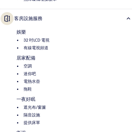
客房設施服務
娛樂
32 吋LCD 電視
有線電視頻道
居家配備
空調
迷你吧
電熱水壺
拖鞋
一夜好眠
遮光布/窗簾
隔音設施
提供床單