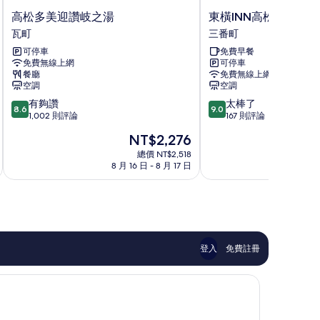
高
東
高松多美迎讚岐之湯
東橫INN高松站前
松
橫
瓦町
三番町
多
INN
可停車
免費早餐
美
高
免費無線上網
可停車
迎
松
餐廳
免費無線上網
讚
站
空調
空調
岐
前
8.6
9.0
有夠讚
太棒了
之
三
8.6
9.0
分，
分，
1,002 則評論
167 則評論
湯
番
滿
滿
瓦
町
現
NT$2,276
分
分
町
在
10
10
總價 NT$2,518
價
8 月 16 日 - 8 月 17 日
8 
分，
分，
格
有
太
為
夠
棒
NT$2,276
讚，
了，
1,002
167
則
則
評
評
登入
免費註冊
論
論