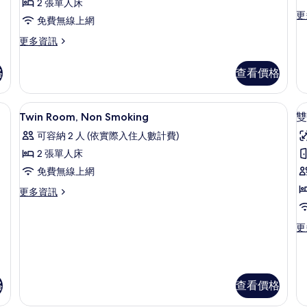
房,
2 張單人床
房
更
更
非
免費無線上網
多
吸
舒
更
更多資訊
適
多
煙
雙
舒
格
查看價格
房
床
適
房,
雙
的
吸
床
咖啡和/或咖啡機
顯
所
煙
6
房,
Twin Room, Non Smoking
雙
房
示
非
有
可容納 2 人 (依實際入住人數計費)
的
吸
Twin
相
詳
煙
2 張單人床
Room,
情
片
房
免費無線上網
Non
的
房
詳
Smoking
更
更多資訊
情
多
的
Twin
所
更
更
Room,
多
Non
有
雙
Smoking
相
人
的
房,
詳
片
格
查看價格
非
情
吸