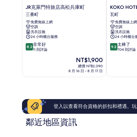
JR
KOKO
JR克萊門特旅店高松兵庫町
KOKO HOT
克
HOTEL
三番町
瓦町
萊
高
免費無線上網
免費無線上網
門
松
空調
空調
特
瓦
洗衣設施
洗衣設施
旅
町
24 小時櫃台服務
24 小時櫃台
店
8.2
9.2
非常好
太棒了
高
8.2
9.2
分，
分，
11 則評論
704 則評論
松
滿
滿
兵
現
NT$1,900
分
分
庫
在
10
10
總價 NT$2,090
町
價
8 月 16 日 - 8 月 17 日
分，
分，
三
格
非
太
番
為
常
棒
町
NT$1,900
好，
了，
11
704
則
則
評
評
登入以查看符合資格的折扣和禮遇。玩
論
論
鄰近地區資訊