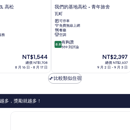
我
EL 高松
我們的基地高松 - 青年旅舍
們
瓦町
的
可停車
基
免費無線上網
地
餐廳
高
服務
空調
松
8.8
有夠讚
-
8.8
分，
559 則評論
青
滿
年
現
現
NT$1,544
NT$2,397
分
旅
在
在
10
總價 NT$1,708
總價 NT$2,637
舍
價
價
8 月 16 日 - 8 月 17 日
9 月 2 日 - 9 月 3 日
分，
瓦
格
格
有
町
為
為
比較類似住宿
夠
NT$1,544
NT$2,397
讚，
559
則
評
越多，獎勵就越多！
論