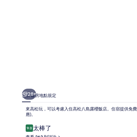
櫻
飯
店
的
相
片
集
28+
簡介
客房
地點
規定
來高松玩，可以考慮入住高松八島露櫻飯店。住宿提供免費無線上網
應)。
評
太棒了
9.0
9.0 分，滿分 10 分，
論
查看 262 則評論