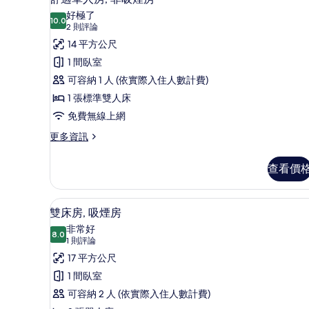
示
好極了
10.0
10.0 分，滿分 10 分
舒
(2
2 則評論
則
適
14 平方公尺
評
單
1 間臥室
論)
人
可容納 1 人 (依實際入住人數計費)
房,
1 張標準雙人床
非
免費無線上網
吸
更
更多資訊
多
煙
舒
查看價
房
適
單
的
人
書桌、免費無線上網、床單
顯
所
7
房,
雙床房, 吸煙房
示
非
有
非常好
吸
8.0
8.0 分，滿分 10 分
雙
(1
相
1 則評論
煙
則
床
17 平方公尺
片
房
評
的
房,
1 間臥室
詳
論)
吸
可容納 2 人 (依實際入住人數計費)
情