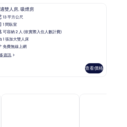
書桌、免費無線上網、床單
顯
相
1
適雙人房, 吸煙房
示
片
13 平方公尺
舒
1 間臥室
適
可容納 2 人 (依實際入住人數計費)
雙
1 張加大雙人床
人
免費無線上網
,
多資訊
吸
煙
查看價格
房
的
所
有
高松多美迎讚岐之湯
東橫INN高松站前
相
片