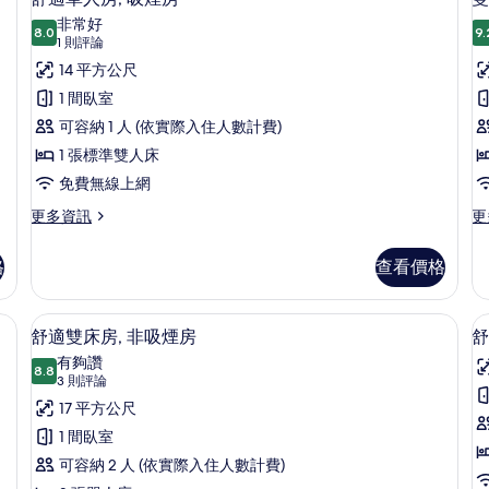
示
房
非常好
8.0
的
9.
8.0 分，滿分 10 分
舒
(1
1 則評論
詳
則
適
14 平方公尺
情
評
單
1 間臥室
房
論)
人
可容納 1 人 (依實際入住人數計費)
房,
1 張標準雙人床
吸
免費無線上網
煙
更
更
更多資訊
更
多
多
房
舒
雙
格
查看價格
的
適
床
單
房,
所
人
非
書桌、免費無線上網、床單
顯
有
7
房,
吸
舒適雙床房, 非吸煙房
舒
示
吸
煙
相
有夠讚
煙
8.8
房
8.8 分，滿分 10 分
舒
(3
片
3 則評論
房
的
則
適
17 平方公尺
的
詳
評
詳
情
雙
1 間臥室
情
論)
床
可容納 2 人 (依實際入住人數計費)