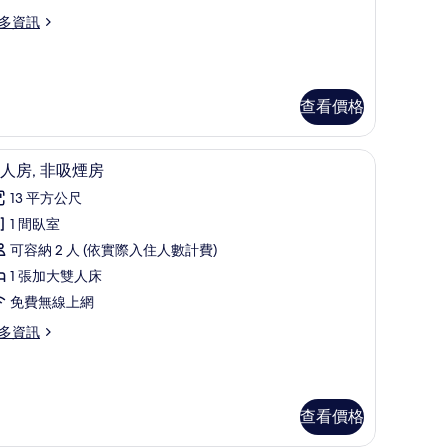
,
多資訊
吸
煙
房
查看價格
的
所
書桌、免費無線上網、床單
顯
有
1
人房, 非吸煙房
示
相
13 平方公尺
雙
片
1 間臥室
人
可容納 2 人 (依實際入住人數計費)
,
1 張加大雙人床
非
免費無線上網
吸
多資訊
煙
房
的
查看價格
所
有