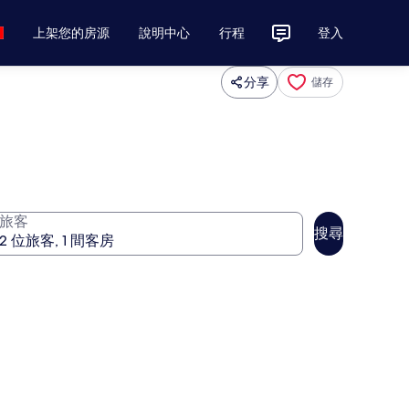
上架您的房源
說明中心
行程
登入
分享
儲存
旅客
搜尋