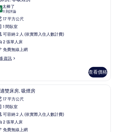
示
太棒了
2
9.2 分，滿分 10 分
雙
(11
11 則評論
則
床
17 平方公尺
評
,
1 間臥室
論)
非
可容納 2 人 (依實際入住人數計費)
吸
2 張單人床
煙
免費無線上網
房
多資訊
的
查看價格
所
有
書桌、免費無線上網、床單
顯
相
7
適雙床房, 吸煙房
示
片
17 平方公尺
舒
1 間臥室
適
可容納 2 人 (依實際入住人數計費)
雙
2 張單人床
床
免費無線上網