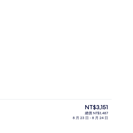
大廳休息區
目
NT$3,151
前
總價 NT$3,487
的
8 月 23 日 - 8 月 24 日
室內 Spa 池
價
格
是