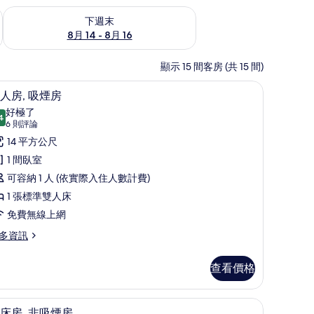
查看下週末 (8月 14 - 8月 16) 的供應情況
下週末
8月 14 - 8月 16
顯示 15 間客房 (共 15 間)
書桌、免費無線上網、床單
顯
7
人房, 吸煙房
示
好極了
4
9.4 分，滿分 10 分
單
(6
6 則評論
則
人
14 平方公尺
評
,
1 間臥室
論)
吸
可容納 1 人 (依實際入住人數計費)
煙
1 張標準雙人床
房
免費無線上網
的
多資訊
所
查看價格
有
相
書桌、免費無線上網、床單
顯
片
7
床房, 非吸煙房