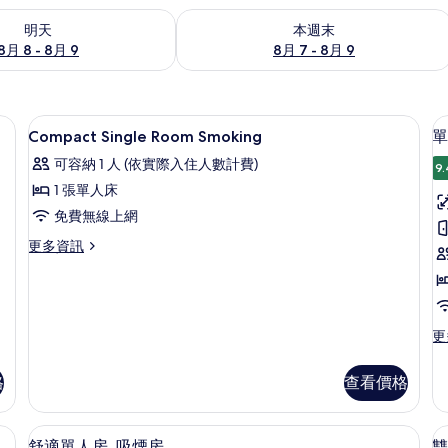
8 - 8月 9) 的供應情況
查看本週末 (8月 7 - 8月 9) 的供應情況
明天
本週末
8月 8 - 8月 9
8月 7 - 8月 9
書桌、免費無線上網、床單
顯
1
Compact Single Room Smoking
單
示
可容納 1 人 (依實際入住人數計費)
9.
Compact
1 張單人床
Single
免費無線上網
Room
房
Smoking
更
更多資訊
多
的
Compact
所
Single
Room
有
Smoking
更
更
相
的
多
詳
單
片
格
查看價格
情
人
房,
吸
書桌、免費無線上網、床單
顯
7
煙
舒適單人房, 吸煙房
雙