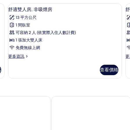
煙
書桌、免費無線上網、床單
顯
房
1
舒適雙人房, 非吸煙房
舒
的
示
13 平方公尺
詳
舒
情
1 間臥室
適
可容納 2 人 (依實際入住人數計費)
雙
1 張加大雙人床
人
免費無線上網
房,
房
更
更
更多資訊
更
非
多
多
吸
舒
舒
格
查看價格
適
適
煙
雙
雙
房
人
人
房,
房,
的
非
吸
所
吸
煙
L 高松
我們的基地高松 - 青年旅舍
煙
房
有
房
的
相
的
詳
詳
情
片
情