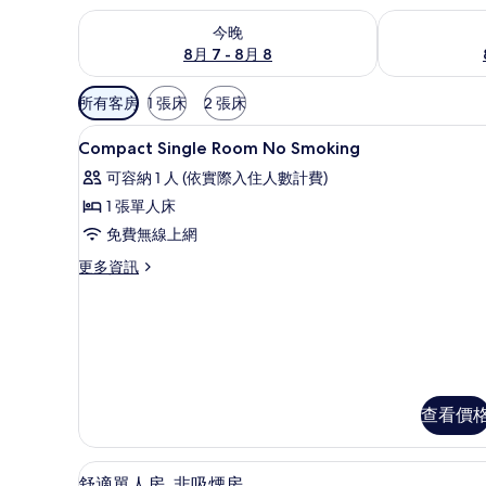
查看今晚 (8月 7 - 8月 8) 的供應情況
查看明天 (8月 
今晚
8月 7 - 8月 8
可
所有客房
1 張床
2 張床
用
書桌、免費無線上網、床單
顯
的
1
Compact Single Room No Smoking
示
客
可容納 1 人 (依實際入住人數計費)
房
Compact
1 張單人床
篩
Single
免費無線上網
選
Room
條
No
更
更多資訊
件
多
Smoking
Compact
的
Single
所
Room
No
有
Smoking
相
的
查看價
詳
片
情
書桌、免費無線上網、床單
顯
7
舒適單人房, 非吸煙房