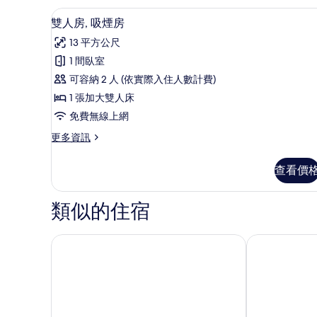
非
書桌、免費無線上網、床單
顯
相
1
吸
雙人房, 吸煙房
示
煙
片
13 平方公尺
房
雙
的
1 間臥室
人
詳
可容納 2 人 (依實際入住人數計費)
情
房,
1 張加大雙人床
吸
免費無線上網
煙
更
更多資訊
房
多
的
雙
查看價
人
所
房,
有
吸
類似的住宿
煙
相
房
片
的
JR克萊門特旅店高松兵庫町
KOKO HOTE
詳
情