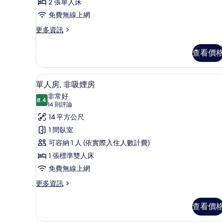
煙
2 張單人床
房
免費無線上網
的
更
更多資訊
多
所
雙
查看價
有
床
房,
相
吸
書桌、免費無線上網、床單
顯
片
6
煙
單人房, 非吸煙房
示
房
非常好
的
8.4
8.4 分，滿分 10 分
單
(14
14 則評論
詳
則
人
14 平方公尺
情
評
房,
1 間臥室
論)
非
可容納 1 人 (依實際入住人數計費)
吸
1 張標準雙人床
煙
免費無線上網
房
更
更多資訊
多
的
單
查看價
所
人
房,
有