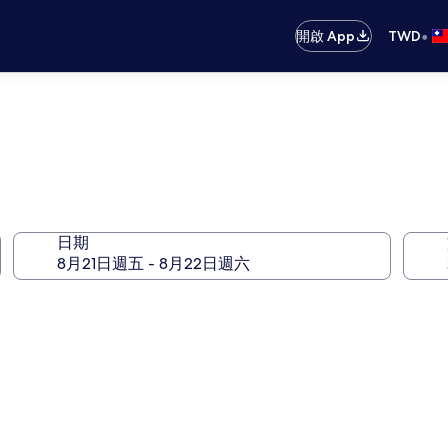
•
開啟 App
TWD
日期