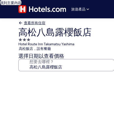
跳到主要內容
旅遊產品
查看所有住宿
高松八島露櫻飯店
3.0
Hotel Route Inn Takamatsu Yashima
星
高松飯店，設有餐廳
級
選擇日期以查看價格
住
想要去哪裡？
宿
高
松
八
島
露