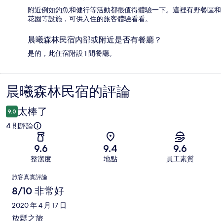
附近例如釣魚和健行等活動都很值得體驗一下。這裡有野餐區和
花園等設施，可供入住的旅客體驗看看。
晨曦森林民宿內部或附近是否有餐廳？
是的，此住宿附設 1 間餐廳。
晨曦森林民宿的評論
評
論
太棒了
9.0
4 則評論
9.6
9.4
9.6
整潔度
地點
員工素質
評
旅客真實評論
論
8/10 非常好
2020 年 4 月 17 日
放鬆之旅