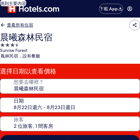
跳到主要內容
下載 App
查看所有住宿
晨曦森林民宿
3.5
Sunrise Forest
星
鳳林民宿，設有餐廳
級
住
選擇日期以查看價格
宿
想要去哪裡？
日期
旅客