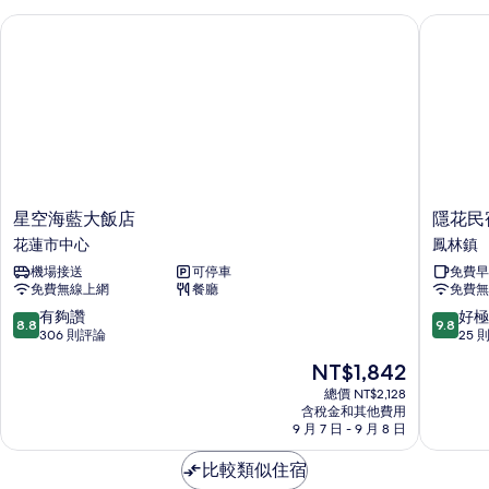
有
情
星空海藍大飯店
隱花民宿
相
片
星
隱
星空海藍大飯店
隱花民
空
花
花蓮市中心
鳳林鎮
海
民
機場接送
可停車
免費早
藍
宿
免費無線上網
餐廳
免費無
大
鳳
飯
林
8.8
9.8
有夠讚
好極
8.8
9.8
店
鎮
分，
分，
306 則評論
25 
花
滿
滿
現
NT$1,842
蓮
分
分
在
市
10
10
總價 NT$2,128
價
中
含稅金和其他費用
分，
分，
格
9 月 7 日 - 9 月 8 日
心
有
好
為
夠
極
NT$1,842
比較類似住宿
讚，
了，