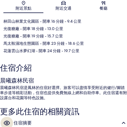
地圖
附近景點
附近交通
餐廳
林田山林業文化園區
- 開車 16 分鐘
- 9.4 公里
光復糖廠
- 開車 18 分鐘
- 13.0 公里
光復糖廠
- 開車 19 分鐘
- 15.7 公里
馬太鞍濕地生態園區
- 開車 23 分鐘
- 18.6 公里
花蓮雲山水夢幻湖
- 開車 24 分鐘
- 19.7 公里
住宿介紹
晨曦森林民宿
晨曦森林民宿是鳳林的住宿好選擇。旅客可以盡情享受附近的健行/腳踏
車步道等精彩活動，住宿也提供免費無線上網和自助停車。此住宿還有附
設露台和花園等特色設施。
更多此住宿的相關資訊
住宿摘要