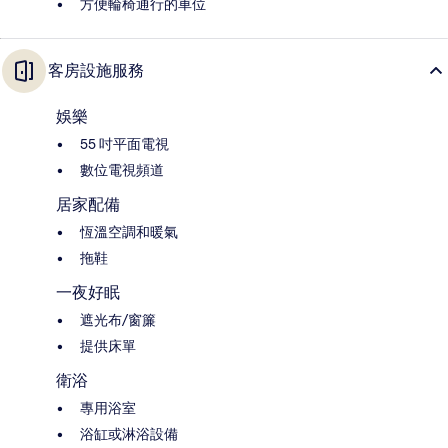
方便輪椅通行的車位
客房設施服務
娛樂
55 吋平面電視
數位電視頻道
居家配備
恆溫空調和暖氣
拖鞋
一夜好眠
遮光布/窗簾
提供床單
衛浴
專用浴室
浴缸或淋浴設備