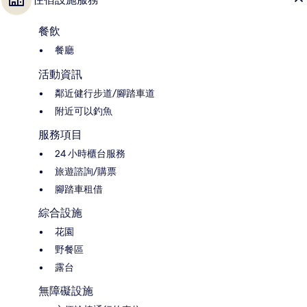
餐飲
餐廳
活動資訊
鄰近健行步道/腳踏車道
附近可以釣魚
服務項目
24 小時櫃台服務
旅遊諮詢/購票
腳踏車租借
綜合設施
花園
野餐區
露台
無障礙設施