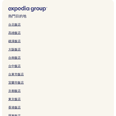
n
的
的
e
連
t
的
H
i
&
e
M
連
連
n
結
a
連
o
T
B
d
a
結
結
g
y
結
t
i
的
l
i
R
的
e
a
連
a
熱門目的地
n
a
連
l
n
結
n
S
n
結
H
y
d
台北飯店
t
c
u
u
R
高雄飯店
a
h
a
a
e
t
A
l
n
s
礁溪飯店
i
n
i
H
o
o
d
e
o
r
大阪飯店
n
R
n
m
t
的
e
的
e
&
台南飯店
連
s
連
s
L
結
o
結
t
a
台中飯店
r
a
g
台東市飯店
t
y
o
的
的
o
宜蘭市飯店
連
連
n
結
結
的
京都飯店
連
結
東京飯店
香港飯店
羅東飯店