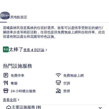
的
一個
下一個
相
24+
簡介
客房
地點
規定
片
晨曦森林民宿是鳳林的住宿好選擇。旅客可以盡情享受附近的健行/
集
腳踏車步道等精彩活動，住宿也提供免費無線上網和自助停車。此住
宿還有附設露台和花園等特色設施。
評
太棒了
9.0
查看 4 則評論
9.0 分，滿分 10 分，
論
熱門設施服務
四人房 | 書桌、遮光布/窗簾、免費無
免費停車
免費無線上網
餐廳
空調
24 小時櫃台服務
禁煙
查看全部
主要設施服務
(8)