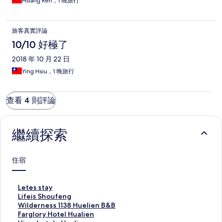
Hsiang Ren，1 晚旅行
旅客真實評論
10/10 好極了
2018 年 10 月 22 日
Ying Hsiu，1 晚旅行
查看 4 則評論
繼續探索
住宿
L
Letes stay
e
L
Lifeis Shoufeng
t
i
W
Wilderness 1138 Huelien B&B
e
f
i
F
Farglory Hotel Hualien