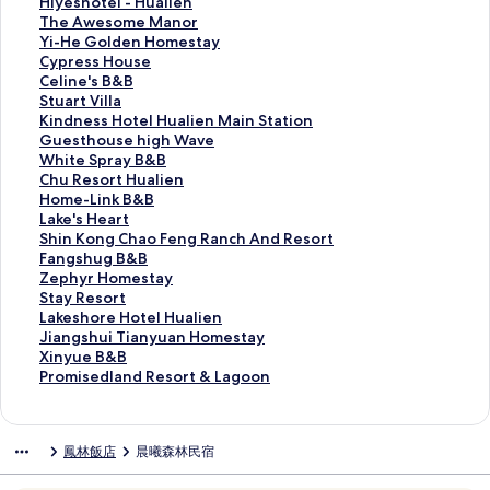
s
e
l
a
H
Hiyeshotel - Hualien
s
i
d
r
i
T
The Awesome Manor
t
s
e
g
y
h
Y
Yi-He Golden Homestay
a
S
r
l
e
e
i
C
Cypress House
y
h
n
o
s
A
-
y
C
Celine's B&B
的
o
e
r
h
w
H
p
e
S
Stuart Villa
連
u
s
y
o
e
e
r
l
t
K
Kindness Hotel Hualien Main Station
結
f
s
H
t
s
G
e
i
u
i
G
Guesthouse high Wave
e
1
o
e
o
o
s
n
a
n
u
W
White Spray B&B
n
1
t
l
m
l
s
e
r
d
e
h
C
Chu Resort Hualien
g
3
e
-
e
d
H
'
t
n
s
i
h
H
Home-Link B&B
的
8
l
H
M
e
o
s
V
e
t
t
u
o
L
Lake's Heart
連
H
H
u
a
n
u
B
i
s
h
e
R
m
a
S
Shin Kong Chao Feng Ranch And Resort
結
u
u
a
n
H
s
&
l
s
o
S
e
e
k
h
F
Fangshug B&B
e
a
l
o
o
e
B
l
H
u
p
s
-
e
i
a
Z
Zephyr Homestay
l
l
i
r
m
的
的
a
o
s
r
o
L
'
n
n
e
S
Stay Resort
i
i
e
的
e
連
連
的
t
e
a
r
i
s
K
g
p
t
L
Lakeshore Hotel Hualien
e
e
n
連
s
結
結
連
e
h
y
t
n
H
o
s
h
a
a
J
Jiangshui Tianyuan Homestay
n
n
的
結
t
結
l
i
B
H
k
e
n
h
y
y
k
i
X
Xinyue B&B
B
的
連
a
H
g
&
u
B
a
g
u
r
R
e
a
i
P
Promisedland Resort & Lagoon
&
連
結
y
u
h
B
a
&
r
C
g
H
e
s
n
n
r
B
結
的
a
W
的
l
B
t
h
B
o
s
h
g
y
o
的
連
l
a
連
i
的
的
a
&
m
o
o
s
u
m
鳳林飯店
晨曦森林民宿
連
結
i
v
結
e
連
連
o
B
e
r
r
h
e
i
結
e
e
n
結
結
F
的
s
t
e
u
B
s