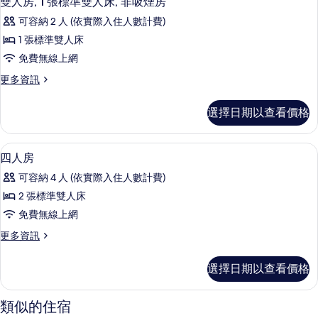
雙人房, 1 張標準雙人床, 非吸煙房
房
示
篩
可容納 2 人 (依實際入住人數計費)
雙
選
1 張標準雙人床
人
條
免費無線上網
房,
件
更
更多資訊
1
多
張
雙
選擇日期以查看價格
人
標
房,
準
1
四人房 | 書桌、遮光布/窗簾、免費無
顯
2
張
雙
四人房
示
標
人
可容納 4 人 (依實際入住人數計費)
準
四
床,
雙
2 張標準雙人床
人
人
非
免費無線上網
床,
房
吸
非
更
更多資訊
的
吸
多
煙
煙
所
四
房
選擇日期以查看價格
房
人
有
的
的
房
詳
相
的
類似的住宿
所
情
詳
片