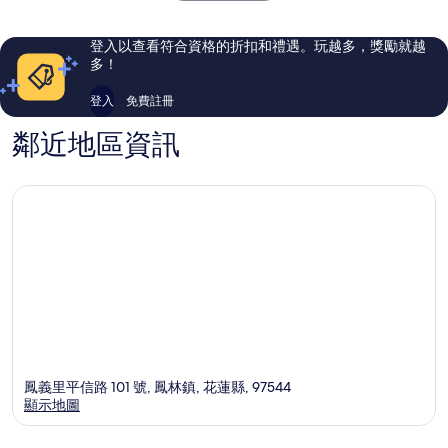
306
25
則
則
評
評
登入以查看符合資格的折扣和禮遇。玩越多，獎勵就越
論
論
多！
登入
免費註冊
鄰近地區資訊
鳳義里平信路 101 號, 鳳林鎮, 花蓮縣, 97544
顯示地圖