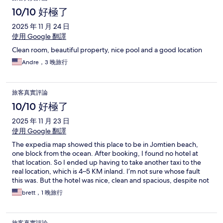
10/10 好極了
2025 年 11 月 24 日
使用 Google 翻譯
Clean room, beautiful property, nice pool and a good location
Andre，3 晚旅行
旅客真實評論
10/10 好極了
2025 年 11 月 23 日
使用 Google 翻譯
The expedia map showed this place to be in Jomtien beach,
one block from the ocean. After booking, I found no hotel at
that location. So I ended up having to take another taxi to the
real location, which is 4–5 KM inland. I’m not sure whose fault
this was. But the hotel was nice, clean and spacious, despite not
really being in an area that I was looking for.
brett，1 晚旅行
旅客真實評論