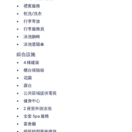
禮賓服務
乾洗/洗衣
行李寄放
行李服務員
泳池躺椅
泳池遮陽傘
綜合設施
4 棟建築
櫃台保險箱
花園
露台
公共區域提供電視
健身中心
2 座室外游泳池
全套 Spa 服務
宴會廳
殖民時期風格建築