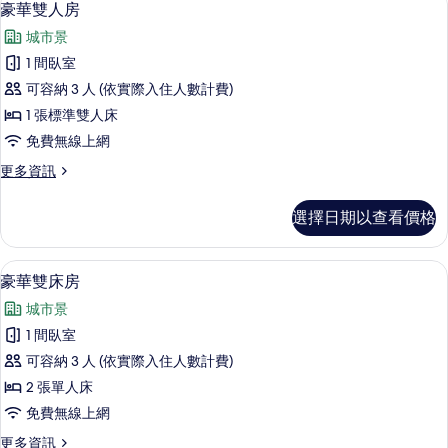
4
豪華雙人房
房
示
篩
城市景
豪
選
1 間臥室
華
條
可容納 3 人 (依實際入住人數計費)
雙
件
1 張標準雙人床
人
免費無線上網
房
更
更多資訊
的
多
所
豪
選擇日期以查看價格
華
有
雙
相
人
豪華雙床房 | 迷你吧、客房內保險箱、
顯
4
房
豪華雙床房
片
示
的
城市景
詳
豪
情
1 間臥室
華
可容納 3 人 (依實際入住人數計費)
雙
2 張單人床
床
免費無線上網
房
更
更多資訊