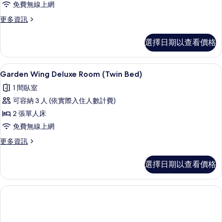
免費無線上網
Room
(King
更
更多資訊
多
Bed)
Garden
的
選擇日期以查看價格
Wing
所
Deluxe
Room
有
Garden Wing Deluxe Room (T
顯
6
(King
Garden Wing Deluxe Room (Twin Bed)
相
示
Bed)
1 間臥室
的
片
Garden
詳
可容納 3 人 (依實際入住人數計費)
Wing
情
2 張單人床
Deluxe
免費無線上網
Room
(Twin
更
更多資訊
多
Bed)
Garden
的
選擇日期以查看價格
Wing
所
Deluxe
Room
有
(Twin
相
Bed)
的
片
詳