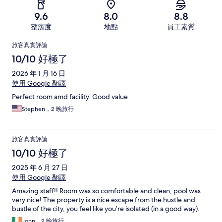
9.6
8.0
8.8
整潔度
地點
員工素質
評
旅客真實評論
論
10/10 好極了
2026 年 1 月 16 日
使用 Google 翻譯
Perfect room amd facility. Good value
Stephen，2 晚旅行
旅客真實評論
10/10 好極了
2025 年 6 月 27 日
使用 Google 翻譯
Amazing staff!! Room was so comfortable and clean, pool was
very nice! The property is a nice escape from the hustle and
bustle of the city, you feel like you’re isolated (in a good way).
John，2 晚旅行