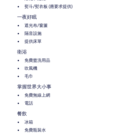
熨斗/熨衣板 (應要求提供)
一夜好眠
遮光布/窗簾
隔音設施
提供床單
衛浴
免費盥洗用品
吹風機
毛巾
掌握世界大小事
免費無線上網
電話
餐飲
冰箱
免費瓶裝水