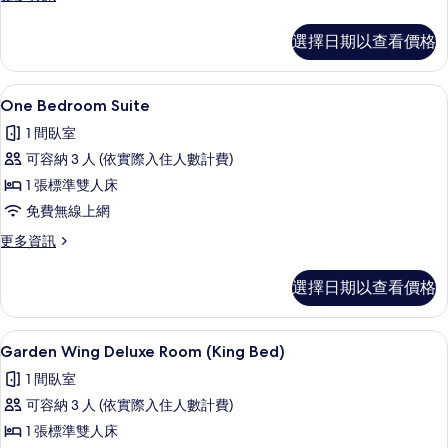
的
多
所
豪
選擇日期以查看價格
華
有
雙
相
床
迷你吧、客房內保險箱、遮光布/窗簾
顯
3
房
One Bedroom Suite
片
示
的
1 間臥室
詳
One
情
可容納 3 人 (依實際入住人數計費)
Bedroom
1 張標準雙人床
Suite
免費無線上網
的
所
更
更多資訊
多
有
One
選擇日期以查看價格
相
Bedroom
Suite
片
的
Garden Wing Deluxe Room (K
顯
7
詳
Garden Wing Deluxe Room (King Bed)
示
情
1 間臥室
Garden
可容納 3 人 (依實際入住人數計費)
Wing
1 張標準雙人床
Deluxe