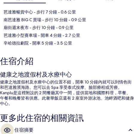
芭達雅暢貨中心
- 步行 7 分鐘
- 0.6 公里
南芭達雅 BIG C 賣場
- 步行 10 分鐘
- 0.9 公里
廟街週末夜市
- 步行 10 分鐘
- 0.9 公里
芭達雅小型賽車場
- 開車 4 分鐘
- 2.7 公里
辛哈德拉劇院
- 開車 5 分鐘
- 3.5 公里
住宿介紹
健康之地渡假村及水療中心
健康之地渡假村及水療中心的位置不錯，開車 10 分鐘內就可以到情色街
和芭達雅濱海路。您可以去 Spa 享受泰式按摩、臉部療程或芳療。
Kanplu是這裡附設的 2 間餐廳其中一間，提供當地和國際料理，早餐、
午餐和晚餐皆有供應。此奢華飯店還有 2 座室外游泳池、池畔酒吧和健身
中心。
更多此住宿的相關資訊
住宿摘要