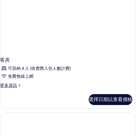
客房
可容納 4 人 (依實際入住人數計費)
免費無線上網
更
更多資訊
多
客
選擇日期以查看價格
房
的
詳
情