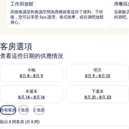
工作與放鬆
用餐區
四個會議室和會議空間為商務旅客提供了便利。下班
這家飯店
後，您可以享受 Spa 護理、泰式按摩，或在酒吧放鬆
的酒吧
身心。
客房選項
查看這些日期的供應情況
查看今晚 (8月 8 - 8月 9) 的供應情況
查看明天 (8月 9 - 8月 10) 的
今晚
明天
8月 8 - 8月 9
8月 9 - 8月 10
查看本週末 (8月 14 - 8月 16) 的供應情況
查看下週末 (8月 21 - 8月 23
本週末
下週末
8月 14 - 8月 16
8月 21 - 8月 23
可
所有客房
1 張床
2 張床
用
的
顯示 8 間客房 (共 8 間)
客
豪華雙人房 | 迷你吧、客房內保險箱、
顯