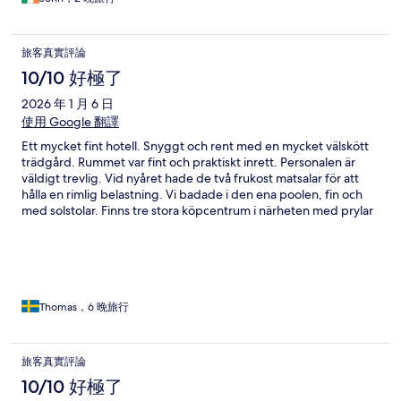
旅客真實評論
10/10 好極了
2026 年 1 月 6 日
使用 Google 翻譯
Ett mycket fint hotell. Snyggt och rent med en mycket välskött
trädgård. Rummet var fint och praktiskt inrett. Personalen är
väldigt trevlig. Vid nyåret hade de två frukost matsalar för att
hålla en rimlig belastning. Vi badade i den ena poolen, fin och
med solstolar. Finns tre stora köpcentrum i närheten med prylar
och mat. Med baht-bussarna tar man sig lätt till och från
centrum. Vi trivdes mycket bra och kommer gärna tillbaka.
Thomas，6 晚旅行
旅客真實評論
10/10 好極了