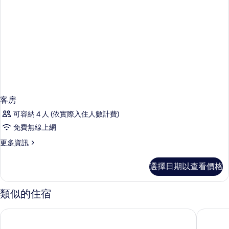
客房
可容納 4 人 (依實際入住人數計費)
免費無線上網
更
更多資訊
多
客
選擇日期以查看價格
房
的
詳
類似的住宿
情
歡迎世界海濱度假村
Tj 飯店