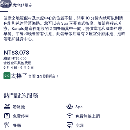
及
66+
簡介
客房
地點
規定
水
健康之地渡假村及水療中心的位置不錯，開車 10 分鐘內就可以到情
療
色街和芭達雅濱海路。您可以去 Spa 享受泰式按摩、臉部療程或芳
療。Kanplu是這裡附設的 2 間餐廳其中一間，提供當地和國際料理，
中
早餐、午餐和晚餐皆有供應。此奢華飯店還有 2 座室外游泳池、池畔
心
酒吧和健身中心。
的
目
NT$3,073
前
相
總價 NT$3,656
的
含稅金和其他費用
2 座室外游泳池，提供泳池遮陽傘和日
片
價
9 月 4 日 - 9 月 5 日
格
評
太棒了
集
9.0
查看 34 則評論
是
9.0 分，滿分 10 分，
論
NT$3,073
熱門設施服務
游泳池
Spa
免費停車
免費無線上網
餐廳
空調