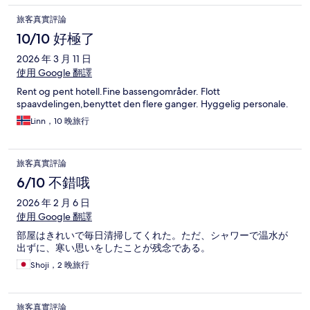
旅客真實評論
10/10 好極了
2026 年 3 月 11 日
使用 Google 翻譯
Rent og pent hotell.Fine bassengområder. Flott
spaavdelingen,benyttet den flere ganger. Hyggelig personale.
Linn，10 晚旅行
旅客真實評論
6/10 不錯哦
2026 年 2 月 6 日
使用 Google 翻譯
部屋はきれいで毎日清掃してくれた。ただ、シャワーで温水が
出ずに、寒い思いをしたことが残念である。
Shoji，2 晚旅行
旅客真實評論