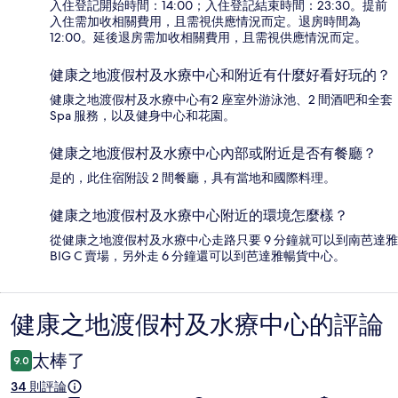
入住登記開始時間：14:00；入住登記結束時間：23:30。提前
入住需加收相關費用，且需視供應情況而定。退房時間為
12:00。延後退房需加收相關費用，且需視供應情況而定。
健康之地渡假村及水療中心和附近有什麼好看好玩的？
健康之地渡假村及水療中心有2 座室外游泳池、2 間酒吧和全套
Spa 服務，以及健身中心和花園。
健康之地渡假村及水療中心內部或附近是否有餐廳？
是的，此住宿附設 2 間餐廳，具有當地和國際料理。
健康之地渡假村及水療中心附近的環境怎麼樣？
從健康之地渡假村及水療中心走路只要 9 分鐘就可以到南芭達雅
BIG C 賣場，另外走 6 分鐘還可以到芭達雅暢貨中心。
健康之地渡假村及水療中心的評論
評
論
太棒了
9.0
34 則評論