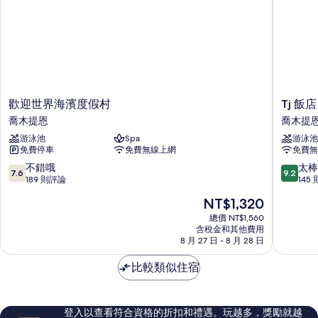
歡
Tj
歡迎世界海濱度假村
Tj 飯店
迎
飯
喬木提恩
喬木提
世
店
游泳池
Spa
游泳池
界
喬
免費停車
免費無線上網
免費無
海
木
濱
提
7.6
9.2
不錯哦
太棒
7.6
9.2
度
恩
分，
分，
189 則評論
145
假
滿
滿
現
NT$1,320
村
分
分
在
喬
10
10
總價 NT$1,560
價
木
含稅金和其他費用
分，
分，
格
8 月 27 日 - 8 月 28 日
提
不
太
為
恩
錯
棒
NT$1,320
比較類似住宿
哦，
了，
189
145
則
則
評
評
登入以查看符合資格的折扣和禮遇。玩越多，獎勵就越