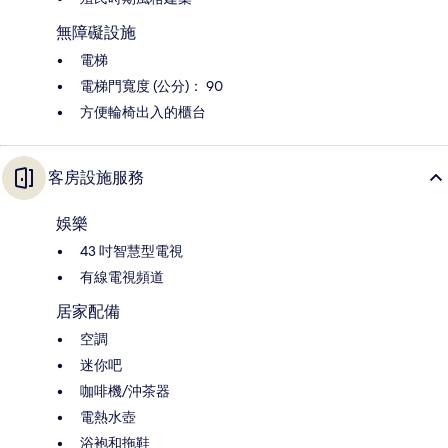
無障礙設施
電梯
電梯門寬度 (公分)： 90
方便輪椅出入的櫃台
客房設施服務
娛樂
43 吋智慧型電視
有線電視頻道
居家配備
空調
迷你吧
咖啡機/沖茶器
電熱水壺
浴袍和拖鞋