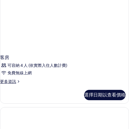
情
客房
可容納 4 人 (依實際入住人數計費)
免費無線上網
更
更多資訊
多
客
選擇日期以查看價格
房
的
詳
情