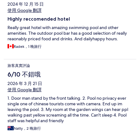
2024 年 12 月 15 日
使用 Google 翻譯
Highly reccomended hotel
Really great hotel with amazing swimming pool and other
amenities. The outdoor pool bar has a good selection of really
reaonably priced food and drinks. And dailyhappy hours.
Radek，1 晚旅行
旅客真實評論
6/10 不錯哦
2026 年 3 月 21 日
使用 Google 翻譯
1. Door man stand by the front talking. 2. Pool no privacy ever
single one of chinese tourists come with camera. End up im
leaving the pool. 3. My room at the garden wings can hear ppl
walking past yellow screaming all the time. Can't sleep 4. Pool
staff was helpful and friendly
Natty，2 晚旅行