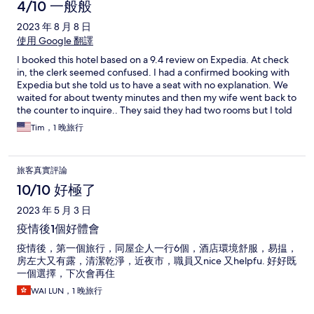
4/10 一般般
2023 年 8 月 8 日
使用 Google 翻譯
I booked this hotel based on a 9.4 review on Expedia. At check
in, the clerk seemed confused. I had a confirmed booking with
Expedia but she told us to have a seat with no explanation. We
waited for about twenty minutes and then my wife went back to
the counter to inquire.. They said they had two rooms but I told
her that I had just booked one room for three(10 yoa) child. I
Tim，1 晚旅行
asked her if they had a folding bed for her. She said it would an
extra charge if we changed and it seemed she was
uninteresting in trying to accommodate. We had to make her a
旅客真實評論
bed on a small sofa in the room with covers from one of the
beds. It was a deluxe room. No microwave, a spot of blood on
10/10 好極了
one of the bed covers, no hand soap. Breakfast was VERY
2023 年 5 月 3 日
MEDIOCRE. DO NOT RECOMMEND. On checkout, the clerk
asked us to take a seat while they checked the room. Then they
疫情後1個好體會
cleared us to leave. Nope. First time and last time. Be advised.
疫情後，第一個旅行，同屋企人一行6個，酒店環境舒服，易揾，
房左大又有露，清潔乾淨，近夜市，職員又nice 又helpfu. 好好既
一個選擇，下次會再住
WAI LUN，1 晚旅行