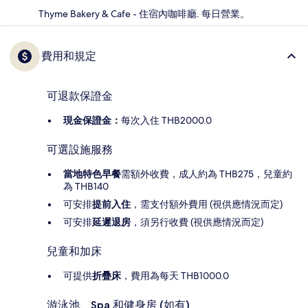
Thyme Bakery & Cafe - 住宿內咖啡廳. 每日營業。
費用和規定
可退款保證金
現金保證金：
每次入住 THB2000.0
可選設施服務
當地特色早餐
需額外收費，成人約為 THB275，兒童約
為 THB140
可安排
提前入住
，需支付額外費用 (視供應情況而定)
可安排
延遲退房
，須另行收費 (視供應情況而定)
兒童和加床
可提供
折疊床
，費用為每天 THB1000.0
游泳池、Spa 和健身房 (如有)