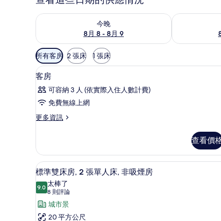
查看今晚 (8月 8 - 8月 9) 的供應情況
查看明天 (8月 
今晚
8月 8 - 8月 9
可
所有客房
2 張床
1 張床
用
書桌、熨斗/熨衣板、免費無線
顯
的
2
客房
示
客
可容納 3 人 (依實際入住人數計費)
房
客
免費無線上網
篩
房
選
更
更多資訊
的
多
條
所
客
件
查看價
房
有
的
相
詳
標準雙床房, 2 張單人床, 非吸
顯
4
情
標準雙床房, 2 張單人床, 非吸煙房
片
示
太棒了
9.0
9.0 分，滿分 10 分
標
(8
8 則評論
則
準
城市景
評
雙
20 平方公尺