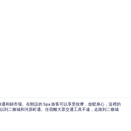
外觀
條通和錦市場。在附設的 Spa 旅客可以享受按摩，放鬆身心，這裡的
就可以到二條城和河原町通。住宿離大眾交通工具不遠，走路到二條城
健身設施