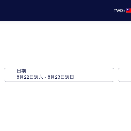
•
TWD
日期