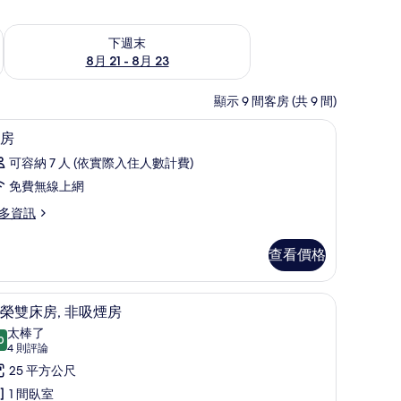
況
查看下週末 (8月 21 - 8月 23) 的供應情況
下週末
8月 21 - 8月 23
顯示 9 間客房 (共 9 間)
書桌、熨斗/熨衣板、免費無線上網
顯
4
房
示
可容納 7 人 (依實際入住人數計費)
客
免費無線上網
房
多資訊
的
所
查看價格
有
相
熨衣板、免費無線上網
尊榮雙床房, 非吸煙房 | 書桌、熨斗/熨衣板、
顯
4
榮雙床房, 非吸煙房
片
示
太棒了
0
9.0 分，滿分 10 分
尊
(4
4 則評論
則
榮
25 平方公尺
評
雙
1 間臥室