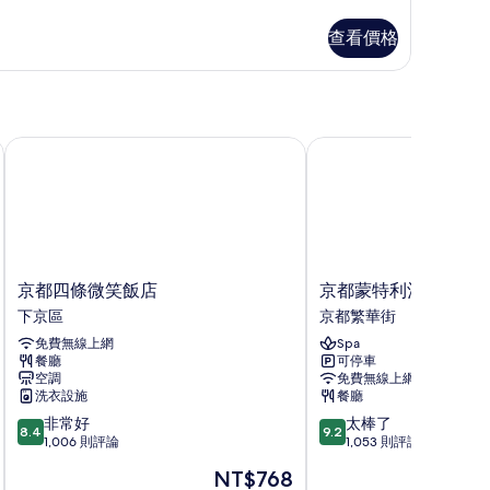
f
ouse
查看價格
un
erson)
的
ouse
所
京都四條微笑飯店
京都蒙特利酒店
rson)
有
相
片
京
京
京都四條微笑飯店
京都蒙特利酒店
都
都
下京區
京都繁華街
四
蒙
免費無線上網
Spa
條
特
餐廳
可停車
微
利
空調
免費無線上網
笑
酒
洗衣設施
餐廳
飯
店
8.4
9.2
非常好
太棒了
店
京
8.4
9.2
分，
分，
1,006 則評論
1,053 則評論
下
都
滿
滿
京
繁
現
NT$768
分
分
區
華