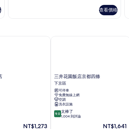
多
o
(Single
吸
單
h
煙
Use)
格
查看價格
人
房
1
的
房,
(R
p
非
所
of
吸
h
有
煙
1
房
三井花園飯店京都四條
相
pe
(Single
的
片
Use)
詳
的
情
詳
情
三
店
三井花園飯店京都四條
井
下京區
花
可停車
園
免費無線上網
飯
空調
店
洗衣設施
京
9.0
太棒了
都
9.0
分，
1,004 則評論
四
滿
條
現
現
NT$1,273
NT$1,641
分
下