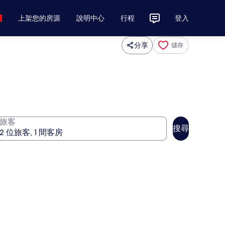
上架您的房源
說明中心
行程
登入
分享
儲存
旅客
搜尋