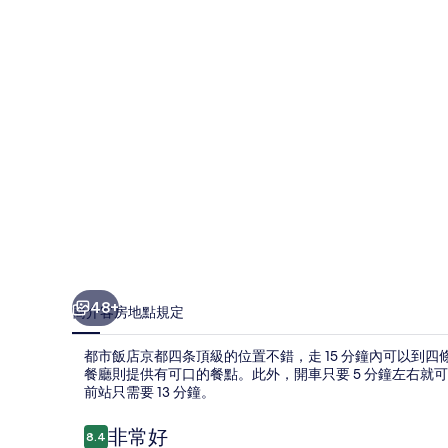
都
四
条
頂
級
的
相
片
集
48+
簡介
客房
地點
規定
都市飯店京都四条頂級的位置不錯，走 15 分鐘內可以到四
餐廳則提供有可口的餐點。此外，開車只要 5 分鐘左右
前站只需要 13 分鐘。
評
非常好
8.4
8.4 分，滿分 10 分，