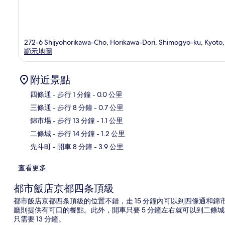
272-6 Shijyohorikawa-Cho, Horikawa-Dori, Shimogyo-ku, Kyoto,
顯示地圖
附近景點
四條通
- 步行 1 分鐘
- 0.0 公里
三條通
- 步行 8 分鐘
- 0.7 公里
地
錦市場
- 步行 13 分鐘
- 1.1 公里
二條城
- 步行 14 分鐘
- 1.2 公里
先斗町
- 開車 8 分鐘
- 3.9 公里
查看更多
都市飯店京都四条頂級
都市飯店京都四条頂級的位置不錯，走 15 分鐘內可以到四條通和錦市
廳則提供有可口的餐點。此外，開車只要 5 分鐘左右就可以到二條
只需要 13 分鐘。