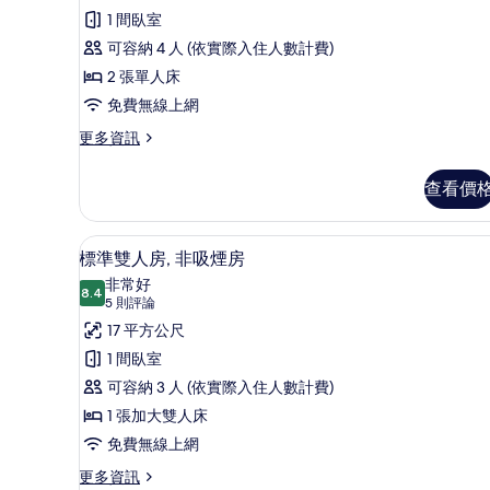
論)
床
1 間臥室
房,
可容納 4 人 (依實際入住人數計費)
2
2 張單人床
張
免費無線上網
單
更
更多資訊
多
人
標
床,
查看價
準
非
雙
床
吸
標準雙人房, 非吸煙房 | 書桌
顯
5
房,
標準雙人房, 非吸煙房
煙
示
2
非常好
張
8.4
房
8.4 分，滿分 10 分
標
(5
5 則評論
單
則
的
準
17 平方公尺
人
評
床,
所
雙
1 間臥室
非
論)
有
人
可容納 3 人 (依實際入住人數計費)
吸
煙
相
房,
1 張加大雙人床
房
片
非
免費無線上網
的
詳
吸
更
更多資訊