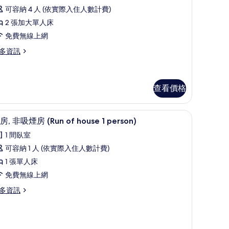
論)
床
可容納 4 人 (依實際入住人數計費)
,
2 張加大單人床
非
免費無線上網
吸
多資訊
煙
房
查看價格
的
所
書桌、熨斗/熨衣板、免費無線上網
顯
有
4
房, 非吸煙房 (Run of house 1 person)
示
相
1 間臥室
客
片
可容納 1 人 (依實際入住人數計費)
,
1 張單人床
非
免費無線上網
吸
多資訊
煙
房
Run