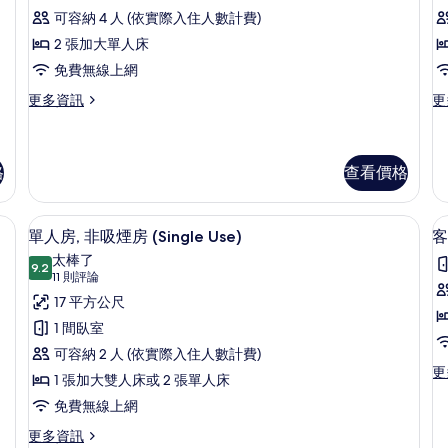
論)
床
可容納 4 人 (依實際入住人數計費)
房,
2 張加大單人床
房
非
免費無線上網
吸
更
更
更多資訊
更
多
多
煙
豪
尊
房
華
榮
雙
雙
格
查看價格
的
床
床
所
房,
房,
、熨斗/熨衣板、免費無線上網
書桌、熨斗/熨衣板、免費無線上網
顯
非
非
有
3
單人房, 非吸煙房 (Single Use)
客
吸
吸
示
相
太棒了
煙
煙
9.2
9.2 分，滿分 10 分
單
(11
片
11 則評論
房
房
的
的
則
人
17 平方公尺
房
詳
詳
評
房,
1 間臥室
情
情
論)
非
可容納 2 人 (依實際入住人數計費)
更
更
吸
1 張加大雙人床或 2 張單人床
多
煙
免費無線上網
客
房,
(
房
更
更多資訊
非