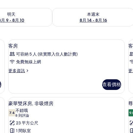
9 - 8月 10) 的供應情況
查看本週末 (8月 14 - 8月 16) 的供應情
明天
本週末
8月 9 - 8月 10
8月 14 - 8月 16
上網
書桌、熨斗/熨衣板、免費無線上網
顯
3
客房
客
示
可容納 5 人 (依實際入住人數計費)
客
免費無線上網
房
更
更
更多資訊
更
的
多
多
所
客
客
格
查看價格
房
房
有
的
的
相
詳
詳
煙房 | 書桌、熨斗/熨衣板、免費無線上網
豪華雙床房, 非吸煙房 | 書桌、熨斗/
顯
5
情
情
豪華雙床房, 非吸煙房
尊
片
示
不錯哦
7.4
9.
7.4 分，滿分 10 分
豪
(8
8 則評論
則
華
23 平方公尺
評
雙
1 間臥室