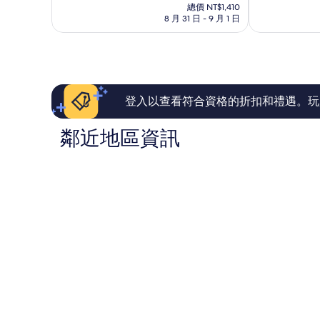
在
10
10
總價 NT$1,410
下
價
8 月 31 日 - 9 月 1 日
分，
分，
京
格
有
太
區
為
夠
棒
NT$1,270
讚，
了，
214
1,177
則
則
評
評
登入以查看符合資格的折扣和禮遇。玩
論
論
鄰近地區資訊