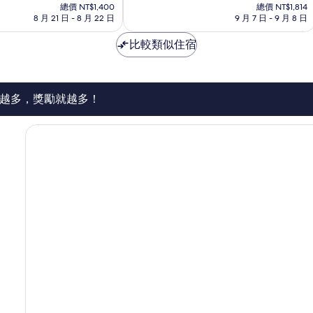
在
在
10
總價 NT$1,400
總價 NT$1,814
京
價
價
8 月 21 日 - 8 月 22 日
9 月 7 日 - 9 月 8 日
分，
區
格
格
太
為
為
比較類似住宿
棒
NT$1,273
NT$1,641
了，
1,004
則
評
越多，獎勵就越多！
論