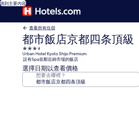
跳到主要內容
查看所有住宿
都市飯店京都四条頂級
3.5
Urban Hotel Kyoto Shijo Premium
星
設有Spa並鄰近錦市場的飯店
級
選擇日期以查看價格
住
想要去哪裡？
宿
都
市
飯
店
京