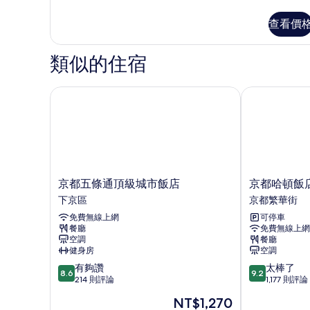
情
多
煙
標
查看價
房
準
雙
的
人
類似的住宿
所
房,
非
有
吸
京都五條通頂級城市飯店
京都哈頓飯店
相
煙
片
房
的
詳
情
京
京
京都五條通頂級城市飯店
京都哈頓飯
都
都
下京區
京都繁華街
五
哈
免費無線上網
可停車
條
頓
餐廳
免費無線上網
通
飯
空調
餐廳
頂
店
健身房
空調
級
京
8.6
9.2
有夠讚
太棒了
城
都
8.6
9.2
分，
分，
214 則評論
1,177 則評論
市
繁
滿
滿
飯
華
現
NT$1,270
分
分
店
街