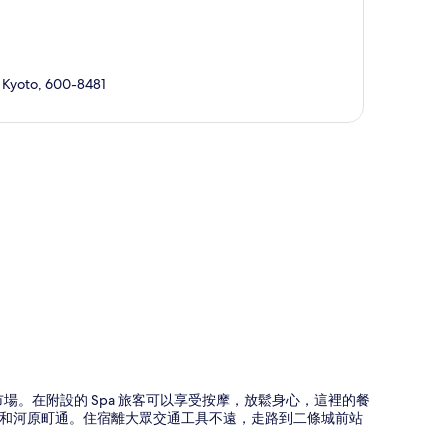
 Kyoto, 600-8481
圖
場。在附設的 Spa 旅客可以享受按摩，放鬆身心，這裡的餐
城和河原町通。住宿離大眾交通工具不遠，走路到二條城前站