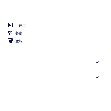
可停車
餐廳
空調