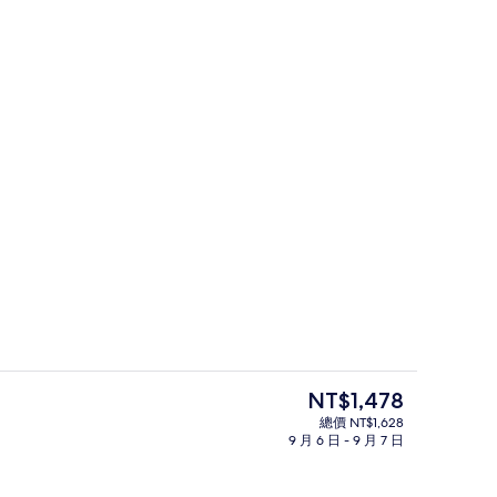
每日付費供應吃到飽自助式早餐
目
NT$1,478
前
總價 NT$1,628
的
9 月 6 日 - 9 月 7 日
尊榮雙床房, 非吸煙房 | 書桌、熨斗/
價
格
是