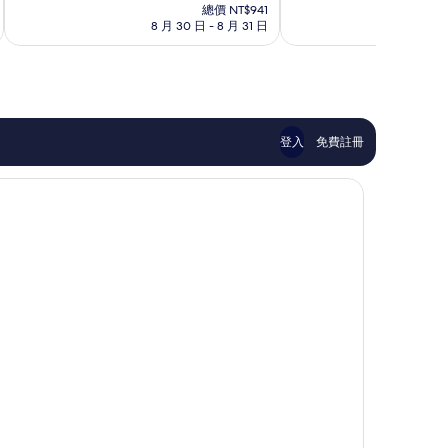
在
10
10
總價 NT$941
街
價
8 月 30 日 - 8 月 31 日
9
分，
分，
格
非
太
為
常
棒
NT$768
好，
了，
1,006
1,053
則
則
評
評
登入
免費註冊
論
論