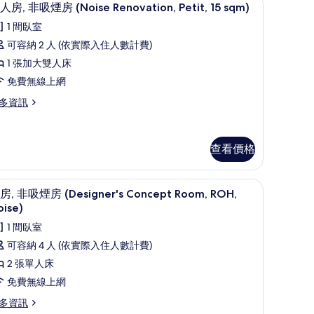
顯
1
人房, 非吸煙房 (Noise Renovation, Petit, 15 sqm)
的
示
1 間臥室
oise
所
雙
novation,
可容納 2 人 (依實際入住人數計費)
有
人
1 張加大雙人床
m)
相
,
免費無線上網
片
非
多資訊
吸
煙
房
查看價格
Noise
enovation,
費無線上網
oise, Wood Bathtub) | 書桌、遮光布/窗簾、熨斗/熨衣板、免費無線上網
客房, 非吸煙房 (Designer's Concept Ro
顯
1
房, 非吸煙房 (Designer's Concept Room, ROH,
tit,
示
oise)
5
oise
客
qm)
1 間臥室
novation,
,
tit,
的
可容納 4 人 (依實際入住人數計費)
非
所
2 張單人床
m)
吸
有
免費無線上網
煙
相
多資訊