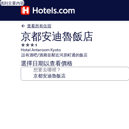
跳到主要內容
查看所有住宿
京都安迪魯飯店
3.5
Hotel Anteroom Kyoto
星
設有酒吧/酒廊並鄰近河原町通的飯店
級
選擇日期以查看價格
住
想要去哪裡？
宿
京
都
安
迪
魯