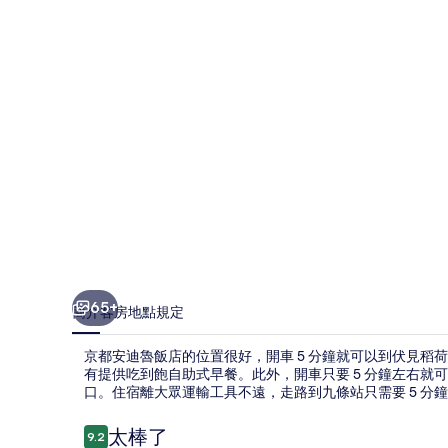
飯
店
的
相
片
集
65+
簡介
客房
地點
規定
京都安迪魯飯店的位置很好，開車 5 分鐘就可以到伏見稻
有提供吃到飽自助式早餐。此外，開車只要 5 分鐘左右
口。住宿離大眾運輸工具不遠，走路到九條站只需要 5 分鐘
評
太棒了
9.2
9.2 分，滿分 10 分，