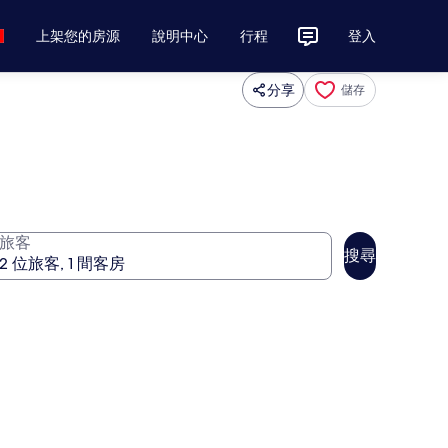
上架您的房源
說明中心
行程
登入
分享
儲存
旅客
搜尋