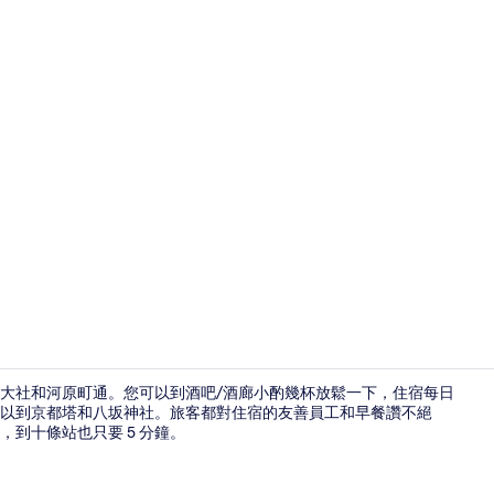
每日付費供
荷大社和河原町通。您可以到酒吧/酒廊小酌幾杯放鬆一下，住宿每日
就可以到京都塔和八坂神社。旅客都對住宿的友善員工和早餐讚不絕
，到十條站也只要 5 分鐘。
花園