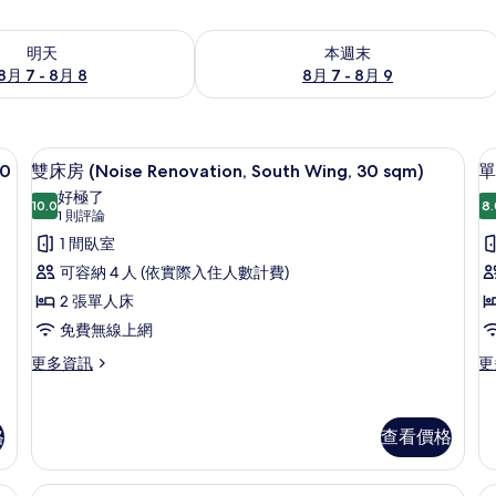
7 - 8月 8) 的供應情況
查看本週末 (8月 7 - 8月 9) 的供應情況
明天
本週末
8月 7 - 8月 8
8月 7 - 8月 9
衣板、免費無線上網
書桌、遮光布/窗簾、熨斗/熨衣板、免
顯
1
30
雙床房 (Noise Renovation, South Wing, 30 sqm)
單
示
好極了
10.0
8.
10.0 分，滿分 10 分
雙
(1
1 則評論
則
床
1 間臥室
評
房
可容納 4 人 (依實際入住人數計費)
房
論)
(Noise
2 張單人床
Renovation,
免費無線上網
South
更
更
更多資訊
更
Wing,
多
多
30
雙
單
(
床
人
sqm)
格
查看價格
R
房
房,
的
(Noise
非
1
Renovation,
吸
所
s
衣板、免費無線上網
書桌、遮光布/窗簾、熨斗/熨衣板、免