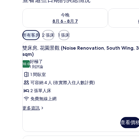
查看今晚 (8月 6 - 8月 7) 的供應情況
查看明天 (8月 
今晚
8月 6 - 8月 7
可
所有客房
2 張床
1 張床
用
書桌、遮光布/窗簾、熨斗/熨
顯
的
1
雙床房, 花園景觀 (Noise Renovation, South Wing, 
示
客
sqm)
房
雙
好極了
10.0
10.0 分，滿分 10 分
篩
(1
1 則評論
床
則
選
1 間臥室
房,
評
條
可容納 4 人 (依實際入住人數計費)
花
論)
件
2 張單人床
園
免費無線上網
景
更
更多資訊
觀
多
(Noise
雙
查看價
Renovation,
床
房,
South
花
Wing,
書桌、遮光布/窗簾、熨斗/熨