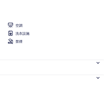
空調
洗衣設施
禁煙