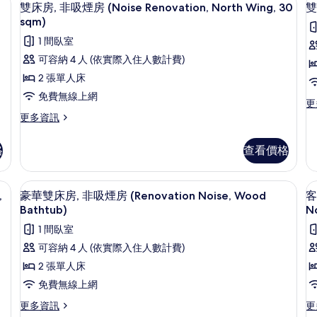
顯
South
煙
1
雙床房, 非吸煙房 (Noise Renovation, North Wing, 30
雙
有
Wing,
房
示
sqm)
相
30
(N
雙
1 間臥室
sqm)
Re
片
床
的
15
可容納 4 人 (依實際入住人數計費)
詳
sq
房,
房
2 張單人床
情
的
非
詳
免費無線上網
更
更
情
吸
多
更
更多資訊
煙
雙
多
人
雙
房
格
查看價格
房,
床
(Noise
(
非
房,
吸
Renovation,
R
非
d by Mika Ninagawa, Wood Bath) | 書桌、遮光布/窗簾、熨斗/熨衣板、免
豪華雙床房, 非吸煙房 (Renovation N
顯
煙
1
吸
,
豪華雙床房, 非吸煙房 (Renovation Noise, Wood
客
North
Pe
房
示
煙
Bathtub)
N
Wing,
1
(N
房
豪
30
s
1 間臥室
Re
(Noise
華
房
Pe
Renovation,
sqm)
可容納 4 人 (依實際入住人數計費)
15
North
雙
的
2 張單人床
sq
Wing,
床
所
的
30
免費無線上網
詳
sqm)
房,
有
更
更
更多資訊
更
情
的