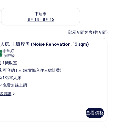
查看下週末 (8月 14 - 8月 16) 的供應情況
下週末
8月 14 - 8月 16
顯示 9 間客房 (共 9 間)
費無線上網
單人房, 非吸煙房 (Noise Renovation, 1
顯
1
人房, 非吸煙房 (Noise Renovation, 15 sqm)
示
非常好
0
8.0 分，滿分 10 分
單
(1
1 則評論
則
人
1 間臥室
評
,
可容納 1 人 (依實際入住人數計費)
論)
非
1 張單人床
吸
免費無線上網
煙
多資訊
房
Noise
查看價格
enovation,
5
qm)
費無線上網
書桌、遮光布/窗簾、熨斗/熨衣板、免費無線