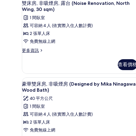
顯
1
園
雙床房, 非吸煙房, 露台 (Noise Renovation, North
30
示
景
Wing, 30 sqm)
sqm)
觀
雙
1 間臥室
(Noise
的
床
Renovation,
可容納 4 人 (依實際入住人數計費)
所
South
房,
2 張單人床
Wing,
有
非
30
免費無線上網
相
sqm)
吸
更
更多資訊
的
片
煙
多
詳
雙
情
房,
查看價
床
露
房,
非
台
豪華雙床房, 非吸煙房 (Designe
顯
1
吸
豪華雙床房, 非吸煙房 (Designed by Mika Ninagawa
(Noise
示
煙
Wood Bath)
Renovation,
房,
豪
40 平方公尺
露
North
華
台
1 間臥室
Wing,
(Noise
雙
30
可容納 4 人 (依實際入住人數計費)
Renovation,
床
sqm)
North
2 張單人床
Wing,
房,
的
免費無線上網
30