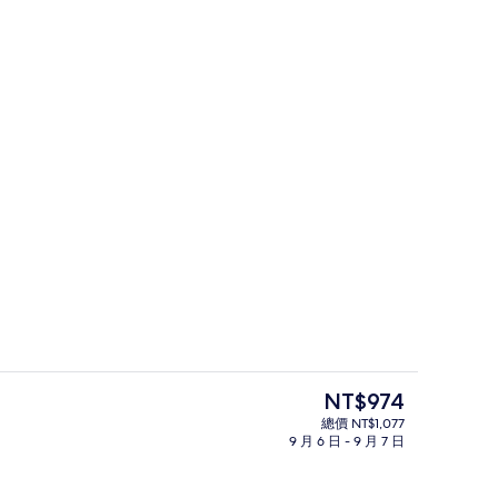
應吃到飽自助式早餐
雙床房, 花園景觀 | 客房景觀
目
NT$974
前
總價 NT$1,077
的
9 月 6 日 - 9 月 7 日
住宿內酒吧
價
格
是