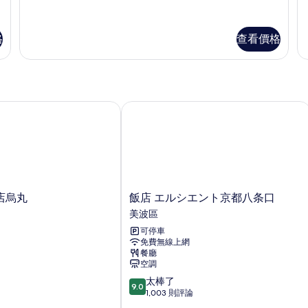
非
相
多
多
詳
豪
客
情
(
吸
片
華
房,
C
煙
雙
非
格
查看價格
R
床
吸
房
房,
煙
R
(Renovation
非
房
N
Noise,
吸
(D
煙
Co
Wood
烏丸
飯店 エルシエント京都八条口
房
Ro
Bathtub)
(Renovation
RO
的
Noise,
No
Wood
的
所
Bathtub)
詳
有
的
情
詳
相
飯
店烏丸
飯店 エルシエント京都八条口
情
片
店
美波區
エ
可停車
ル
免費無線上網
シ
餐廳
エ
空調
ン
9.0
太棒了
ト
9.0
分，
1,003 則評論
京
滿
都