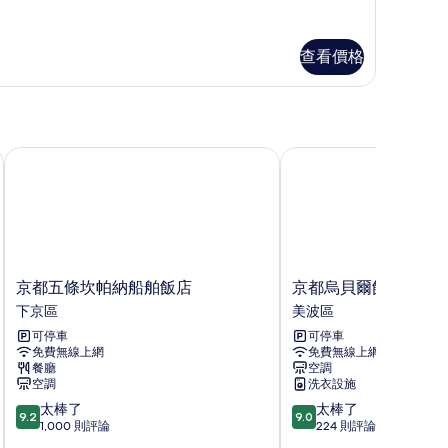
房
片
Designer's
oncept
查看價格
oom,
OH,
oise)
esigner's
的
ncept
京都五條坎帕納船舶飯店
京都烏貝爾飯店
om,
所
H,
有
ise)
相
片
京
京
京都五條坎帕納船舶飯店
京都烏貝爾飯店
都
都
下京區
美波區
五
烏
可停車
可停車
條
貝
免費無線上網
免費無線上網
坎
爾
餐廳
空調
帕
飯
空調
洗衣設施
納
店
9.2
9.0
太棒了
太棒了
船
美
9.2
9.0
分，
分，
1,000 則評論
224 則評論
舶
波
滿
滿
飯
區