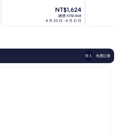
分
分
店
現
NT$1,624
10
10
下
在
分，
分，
京
總價 NT$1,868
價
太
太
8 月 20 日 - 8 月 21 日
8 
區
格
棒
棒
為
了，
了，
NT$1,624
1,000
224
則
則
評
評
論
論
登入
免費註冊