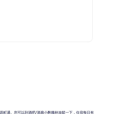
圖
河原町通。您可以到酒吧/酒廊小酌幾杯放鬆一下，住宿每日有