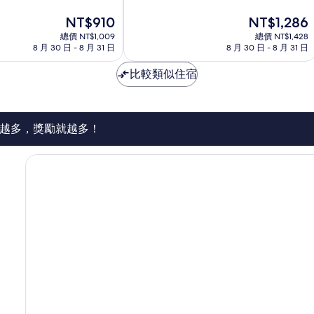
分
八
現
現
NT$910
NT$1,286
10
条
在
在
分，
總價 NT$1,009
口
總價 NT$1,428
價
價
太
8 月 30 日 - 8 月 31 日
8 月 30 日 - 8 月 31 日
美
格
格
棒
波
為
為
了，
比較類似住宿
區
NT$910
NT$1,286
1,003
則
評
論
越多，獎勵就越多！