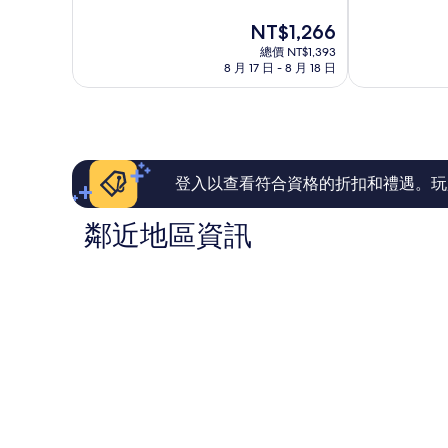
分
分
美
區
現
NT$1,266
10
10
波
在
分，
分，
區
總價 NT$1,393
價
有
不
8 月 17 日 - 8 月 18 日
格
夠
錯
為
讚，
哦，
NT$1,266
152
979
則
則
評
評
論
論
登入以查看符合資格的折扣和禮遇。玩
鄰近地區資訊