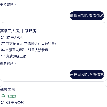
(DELUXE)
情
片
更
更多資訊
的
多
所
雙
選擇日期以查看價格
人
有
房
相
(DELUXE)
高級三人房, 非吸煙房 | 羽絨被、舒
顯
9
的
片
高級三人房, 非吸煙房
示
詳
37 平方公尺
情
高
可容納 5 人 (依實際入住人數計費)
級
2 張單人床和 1 張單人沙發床
三
免費無線上網
人
更
更多資訊
房,
多
非
高
選擇日期以查看價格
級
吸
三
煙
人
羽絨被、舒適加層、迷你吧、客房內保
顯
16
房,
傳統套房
房
示
非
的
花園景
吸
傳
煙
所
63 平方公尺
統
房