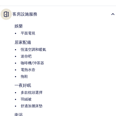
客房設施服務
娛樂
平面電視
居家配備
恆溫空調和暖氣
迷你吧
咖啡機/沖茶器
電熱水壺
拖鞋
一夜好眠
多款枕頭選擇
羽絨被
舒適加層床墊
衛浴