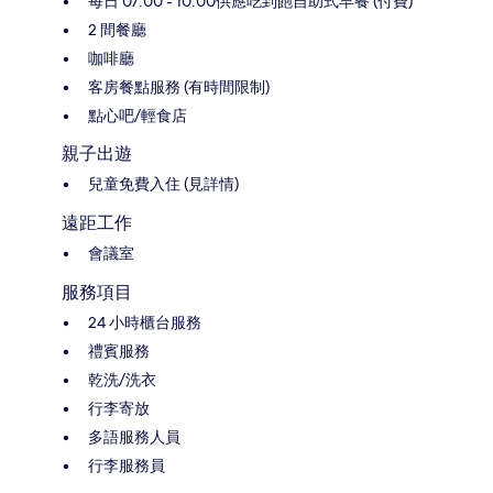
每日 07:00 - 10:00供應吃到飽自助式早餐 (付費)
2 間餐廳
咖啡廳
客房餐點服務 (有時間限制)
點心吧/輕食店
親子出遊
兒童免費入住 (見詳情)
遠距工作
會議室
服務項目
24 小時櫃台服務
禮賓服務
乾洗/洗衣
行李寄放
多語服務人員
行李服務員