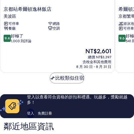
煙
240cm
房
京
希
京都站希爾頓逸林飯店
希爾頓
wide,
(Super,size
都
爾
with
美波區
京都繁
240cm
站
頓
wide,
Extra
可停車
網路
游泳池
希
京
with
餐廳
空調
可停車
bed)
爾
都
Extra
頓
京
9.4
9.6
好極了
好極
的
bed)
9.4
9.6
逸
都
分，
分，
1,003 則評論
541
的
所
林
繁
滿
滿
詳
現
NT$2,601
飯
華
分
分
有
情
在
店
街
10
10
總價 NT$3,397
相
價
美
含稅金和其他費用
分，
分，
格
8 月 30 日 - 8 月 31 日
波
好
好
片
為
區
極
極
NT$2,601
比較類似住宿
了，
了，
1,003
541
則
則
評
評
登入以查看符合資格的折扣和禮遇。玩越多，獎勵就越
論
論
多！
登入
免費註冊
鄰近地區資訊