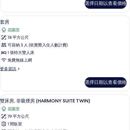
有
選擇日期以查看價格
統
相
雙
片
床
羽絨被、舒適加層、迷你吧、客房內保
顯
16
房
套房
示
的
花園景
詳
套
情
74 平方公尺
房
可容納 3 人 (依實際入住人數計費)
的
1 張特大雙人床
所
免費無線上網
有
更
更多資訊
相
多
片
套
選擇日期以查看價格
房
的
詳
羽絨被、舒適加層、迷你吧、客房內保
顯
20
情
雙床房, 非吸煙房 (HARMONY SUITE TWIN)
示
花園景
雙
79 平方公尺
床
1 間臥室
房,