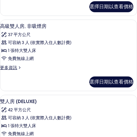
非
高
選擇日期以查看價格
級
吸
雙
煙
床
高級雙人房, 非吸煙房 | 羽絨被、舒
顯
8
房,
高級雙人房, 非吸煙房
房
示
非
的
37 平方公尺
吸
高
煙
所
可容納 3 人 (依實際入住人數計費)
級
房
有
1 張特大雙人床
的
雙
詳
相
免費無線上網
人
情
片
更
更多資訊
房,
多
非
高
選擇日期以查看價格
級
吸
雙
煙
人
雙人房 (DELUXE) | 羽絨被、舒適
顯
11
房,
雙人房 (DELUXE)
房
示
非
的
42 平方公尺
吸
雙
煙
所
可容納 3 人 (依實際入住人數計費)
人
房
有
1 張特大雙人床
的
房
詳
相
免費無線上網