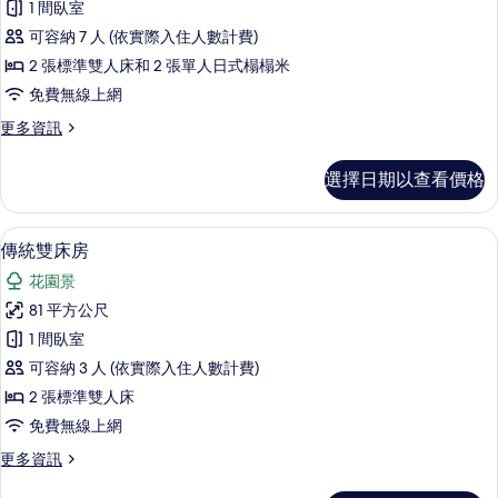
有
1 間臥室
的
套
詳
相
可容納 7 人 (依實際入住人數計費)
房
情
片
2 張標準雙人床和 2 張單人日式榻榻米
的
免費無線上網
所
更
更多資訊
有
多
相
傳
選擇日期以查看價格
統
片
套
房
羽絨被、舒適加層、迷你吧、客房內保
顯
16
的
傳統雙床房
示
詳
花園景
情
傳
81 平方公尺
統
1 間臥室
雙
可容納 3 人 (依實際入住人數計費)
床
2 張標準雙人床
房
免費無線上網
的
更
更多資訊
所
多
傳