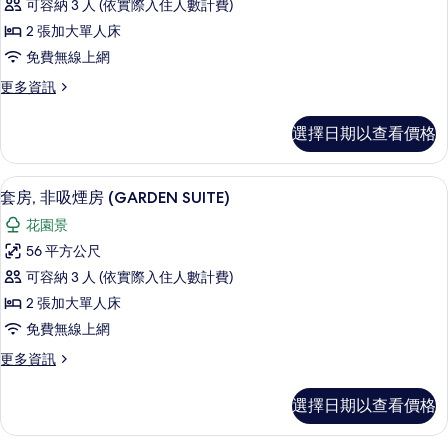
可容納 3 人 (依實際入住人數計費)
非
2 張加大單人床
吸
免費無線上網
煙
更
更多資訊
房
多
(HARMONY
雙
選擇日期以查看價格
床
SUITE
房,
TWIN)
非
套房, 非吸煙房 (GARDEN SUITE
顯
的
17
吸
套房, 非吸煙房 (GARDEN SUITE)
示
煙
所
花園景
房
套
有
(HARMONY
56 平方公尺
房,
SUITE
相
可容納 3 人 (依實際入住人數計費)
TWIN)
非
片
的
2 張加大單人床
吸
詳
免費無線上網
情
煙
更
更多資訊
房
多
(GARDEN
套
選擇日期以查看價格
房,
SUITE)
非
的
吸