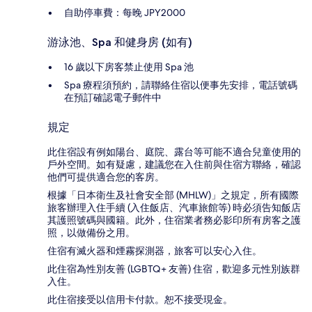
自助停車費：每晚 JPY2000
游泳池、Spa 和健身房 (如有)
16 歲以下房客禁止使用 Spa 池
Spa 療程須預約，請聯絡住宿以便事先安排，電話號碼
在預訂確認電子郵件中
規定
此住宿設有例如陽台、庭院、露台等可能不適合兒童使用的
戶外空間。如有疑慮，建議您在入住前與住宿方聯絡，確認
他們可提供適合您的客房。
根據「日本衛生及社會安全部 (MHLW)」之規定，所有國際
旅客辦理入住手續 (入住飯店、汽車旅館等) 時必須告知飯店
其護照號碼與國籍。此外，住宿業者務必影印所有房客之護
照，以做備份之用。
住宿有滅火器和煙霧探測器，旅客可以安心入住。
此住宿為性別友善 (LGBTQ+ 友善) 住宿，歡迎多元性別族群
入住。
此住宿接受以信用卡付款。恕不接受現金。