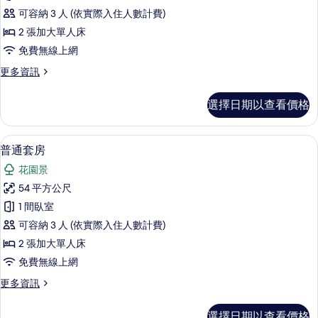
放
SUITE
相
可容納 3 人 (依實際入住人數計費)
TWIN)
式
片
的
2 張加大單人床
套
詳
免費無線上網
情
房,
更
更多資訊
非
多
吸
開
選擇日期以查看價格
放
煙
式
房
套
普通套房 | 羽絨被、舒適加層、迷你
顯
13
房,
普通套房
(HARMONY
示
非
SUITE
花園景
吸
普
TWIN)
煙
54 平方公尺
通
房
的
1 間臥室
(HARMONY
套
所
SUITE
可容納 3 人 (依實際入住人數計費)
房
有
TWIN)
2 張加大單人床
的
的
相
免費無線上網
詳
所
片
情
更
更多資訊
有
多
相
普
選擇日期以查看價格