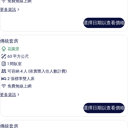
免費無線上網
的
更
更多資訊
所
多
有
極
選擇日期以查看價格
品
相
客
片
房
羽絨被、舒適加層、迷你吧、客房內保
顯
16
(King)
傳統套房
示
的
花園景
詳
傳
情
63 平方公尺
統
1 間臥室
套
可容納 4 人 (依實際入住人數計費)
房
2 張標準雙人床
的
免費無線上網
所
更
更多資訊
有
多
相
傳
選擇日期以查看價格
統
片
套
房
羽絨被、舒適加層、迷你吧、客房內保
顯
16
的
傳統套房