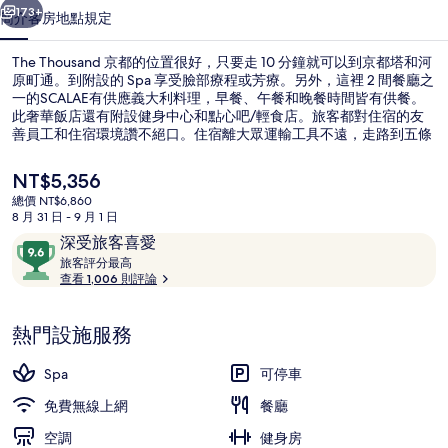
集
173+
簡介
客房
地點
規定
The Thousand 京都的位置很好，只要走 10 分鐘就可以到京都塔和河
原町通。到附設的 Spa 享受臉部療程或芳療。另外，這裡 2 間餐廳之
一的SCALAE有供應義大利料理，早餐、午餐和晚餐時間皆有供餐。
此奢華飯店還有附設健身中心和點心吧/輕食店。旅客都對住宿的友
善員工和住宿環境讚不絕口。住宿離大眾運輸工具不遠，走路到五條
站只需要 13 分鐘，到九條站也只要 13 分鐘。
目
NT$5,356
前
總價 NT$6,860
的
8 月 31 日 - 9 月 1 日
大廳
價
評
9.6
深受旅客喜愛
格
論
旅
分，
旅客評分最高
是
客
查看 1,006 則評論
滿
NT$5,356
評
分
分
10，
熱門設施服務
最
深
高
受
Spa
可停車
旅
免費無線上網
餐廳
客
空調
喜
健身房