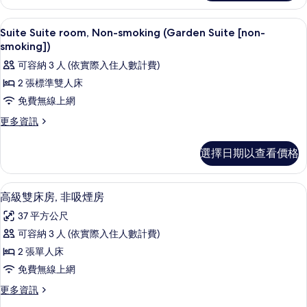
[non-
room,
Non-
smoking])
羽絨被、舒適加層、迷你吧、客房內保
顯
10
smoking
Suite Suite room, Non-smoking (Garden Suite [non-
的
示
(Junior
smoking])
所
Suite
Suite
可容納 3 人 (依實際入住人數計費)
[non-
有
Suite
smoking])
2 張標準雙人床
相
room,
的
免費無線上網
詳
Non-
片
情
更
更多資訊
smoking
多
(Garden
Suite
選擇日期以查看價格
Suite
Suite
[non-
room,
Non-
smoking])
高級雙床房, 非吸煙房 | 羽絨被、舒
顯
11
smoking
高級雙床房, 非吸煙房
的
示
(Garden
37 平方公尺
所
Suite
高
[non-
可容納 3 人 (依實際入住人數計費)
有
級
smoking])
2 張單人床
相
的
雙
詳
免費無線上網
片
床
情
更
更多資訊
房,
多