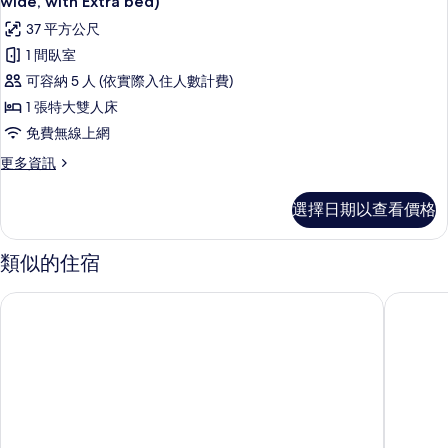
wide, with Extra bed)
所
吸
高
37 平方公尺
煙
有
級
房
1 間臥室
相
的
雙
可容納 5 人 (依實際入住人數計費)
詳
片
人
情
1 張特大雙人床
房,
免費無線上網
1
更
更多資訊
張
多
高
特
選擇日期以查看價格
級
大
雙
雙
人
類似的住宿
房,
人
1
京都站希爾頓逸林飯店
希爾頓京
床,
張
特
非
大
吸
雙
人
煙
床,
房
非
吸
(Super,size