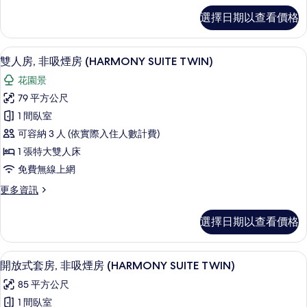
非
高
選擇日期以查看價格
級
吸
雙
煙
人
雙人房, 非吸煙房 (HARMONY SUIT
顯
16
房,
雙人房, 非吸煙房 (HARMONY SUITE TWIN)
房
示
非
的
花園景
吸
雙
煙
所
79 平方公尺
人
房
有
1 間臥室
的
房,
詳
相
可容納 3 人 (依實際入住人數計費)
非
情
片
1 張特大雙人床
吸
免費無線上網
煙
更
更多資訊
房
多
(HARMONY
雙
選擇日期以查看價格
人
SUITE
房,
TWIN)
非
開放式套房, 非吸煙房 (HARMONY S
顯
的
14
吸
開放式套房, 非吸煙房 (HARMONY SUITE TWIN)
示
煙
所
85 平方公尺
房
開
有
(HARMONY
1 間臥室