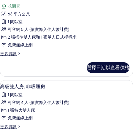
示
詳
花園景
情
傳
63 平方公尺
統
1 間臥室
套
可容納 5 人 (依實際入住人數計費)
房
2 張標準雙人床和 1 張單人日式榻榻米
的
免費無線上網
所
更
更多資訊
有
多
相
傳
選擇日期以查看價格
統
片
套
房
高級雙人房, 非吸煙房 | 羽絨被、舒
顯
8
的
高級雙人房, 非吸煙房
示
詳
1 間臥室
情
高
可容納 4 人 (依實際入住人數計費)
級
1 張特大雙人床
雙
免費無線上網
人
更
更多資訊
房,
多