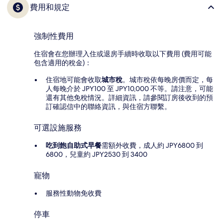
費用和規定
強制性費用
住宿會在您辦理入住或退房手續時收取以下費用 (費用可能
包含適用的稅金)：
住宿地可能會收取
城市稅
。城市稅依每晚房價而定，每
人每晚介於 JPY100 至 JPY10,000 不等。請注意，可能
還有其他免稅情況。詳細資訊，請參閱訂房後收到的預
訂確認信中的聯絡資訊，與住宿方聯繫。
可選設施服務
吃到飽自助式早餐
需額外收費，成人約 JPY6800 到
6800，兒童約 JPY2530 到 3400
寵物
服務性動物免收費
停車