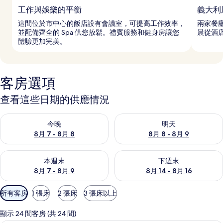
工作與娛樂的平衡
義大利
這間位於市中心的飯店設有會議室，可提高工作效率，
兩家餐
並配備齊全的 Spa 供您放鬆。禮賓服務和健身房讓您
晨從酒
體驗更加完美。
客房選項
查看這些日期的供應情況
查看今晚 (8月 7 - 8月 8) 的供應情況
查看明天 (8月 8 - 8月 9) 的
今晚
明天
8月 7 - 8月 8
8月 8 - 8月 9
查看本週末 (8月 7 - 8月 9) 的供應情況
查看下週末 (8月 14 - 8月 16)
本週末
下週末
8月 7 - 8月 9
8月 14 - 8月 16
可
所有客房
1 張床
2 張床
3 張床以上
用
的
顯示 24 間客房 (共 24 間)
客