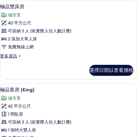
極品雙床房 | 羽絨被、舒適加層、迷
顯
所
11
煙
極品雙床房
示
房
有
城市景
(GARDEN
極
相
SUITE)
40 平方公尺
品
的
片
可容納 3 人 (依實際入住人數計費)
詳
雙
情
2 張加大單人床
床
免費無線上網
房
更
更多資訊
的
多
所
極
選擇日期以查看價格
品
有
雙
相
床
極品客房 (King) | 羽絨被、舒適加
顯
11
房
極品客房 (King)
片
示
的
城市景
詳
極
情
42 平方公尺
品
1 間臥室
客
可容納 3 人 (依實際入住人數計費)
房
1 張特大雙人床
(King)