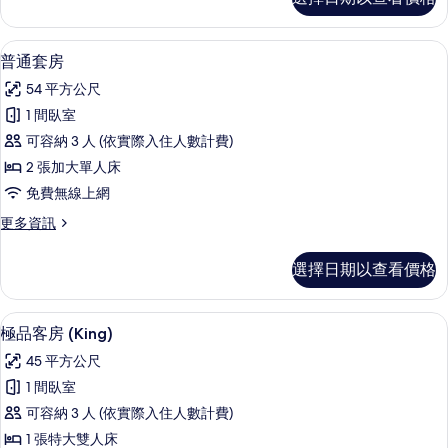
通
片
套
房
普通套房 | 羽絨被、舒適加層、迷你
顯
14
的
普通套房
示
詳
54 平方公尺
情
普
1 間臥室
通
可容納 3 人 (依實際入住人數計費)
套
2 張加大單人床
房
免費無線上網
的
更
更多資訊
所
多
有
普
選擇日期以查看價格
通
相
套
片
房
極品客房 (King) | 羽絨被、舒適加
顯
10
的
極品客房 (King)
示
詳
45 平方公尺
情
極
1 間臥室
品
可容納 3 人 (依實際入住人數計費)
客
1 張特大雙人床