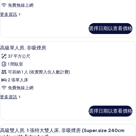
房
免費無線上網
(King)
更
更多資訊
的
多
所
極
選擇日期以查看價格
品
有
客
相
房
高級單人房, 非吸煙房 | 羽絨被、舒
顯
9
(King)
片
高級單人房, 非吸煙房
示
的
37 平方公尺
詳
高
情
1 間臥室
級
可容納 1 人 (依實際入住人數計費)
單
2 張單人床
人
免費無線上網
房,
更
更多資訊
非
多
吸
高
選擇日期以查看價格
級
煙
單
房
人
高級雙人房, 1 張特大雙人床, 非吸煙房 (Sup
顯
9
房,
高級雙人房, 1 張特大雙人床, 非吸煙房 (Super,size 240cm
的
示
非