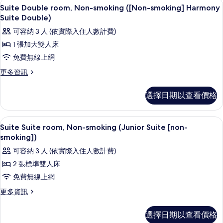
羽絨被、舒適加層、迷你吧、客房內保
顯
6
Suite Double room, Non-smoking ([Non-smoking] Harmony
房
示
Suite Double)
篩
Suite
可容納 3 人 (依實際入住人數計費)
選
Double
條
1 張加大雙人床
room,
件
免費無線上網
Non-
更
更多資訊
smoking
多
([Non-
Suite
選擇日期以查看價格
smoking]
Double
Harmony
room,
Non-
Suite
羽絨被、舒適加層、迷你吧、客房內保
顯
4
smoking
Suite Suite room, Non-smoking (Junior Suite [non-
Double)
示
([Non-
smoking])
的
smoking]
Suite
可容納 3 人 (依實際入住人數計費)
Harmony
所
Suite
Suite
2 張標準雙人床
有
room,
Double)
免費無線上網
的
相
Non-
詳
更
更多資訊
smoking
片
情
多
(Junior
Suite
選擇日期以查看價格
Suite
Suite