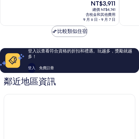
現
NT$3,911
村
分
分
在
Jimbaran
10
10
總價 NT$4,741
價
含稅金和其他費用
分，
分，
格
9 月 6 日 - 9 月 7 日
太
非
為
棒
常
NT$3,911
比較類似住宿
了，
好，
129
49
則
則
評
評
登入以查看符合資格的折扣和禮遇。玩越多，獎勵就越
論
論
多！
登入
免費註冊
鄰近地區資訊