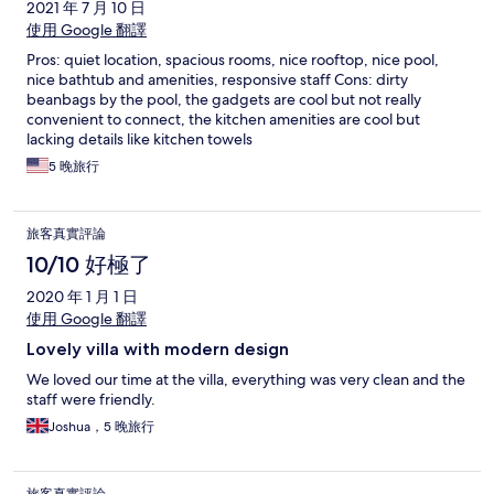
2021 年 7 月 10 日
使用 Google 翻譯
Pros: quiet location, spacious rooms, nice rooftop, nice pool,
nice bathtub and amenities, responsive staff Cons: dirty
beanbags by the pool, the gadgets are cool but not really
convenient to connect, the kitchen amenities are cool but
lacking details like kitchen towels
5 晚旅行
旅客真實評論
10/10 好極了
2020 年 1 月 1 日
使用 Google 翻譯
Lovely villa with modern design
We loved our time at the villa, everything was very clean and the
staff were friendly.
Joshua，5 晚旅行