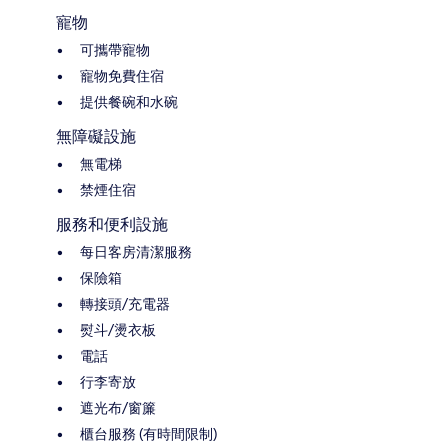
寵物
可攜帶寵物
寵物免費住宿
提供餐碗和水碗
無障礙設施
無電梯
禁煙住宿
服務和便利設施
每日客房清潔服務
保險箱
轉接頭/充電器
熨斗/燙衣板
電話
行李寄放
遮光布/窗簾
櫃台服務 (有時間限制)