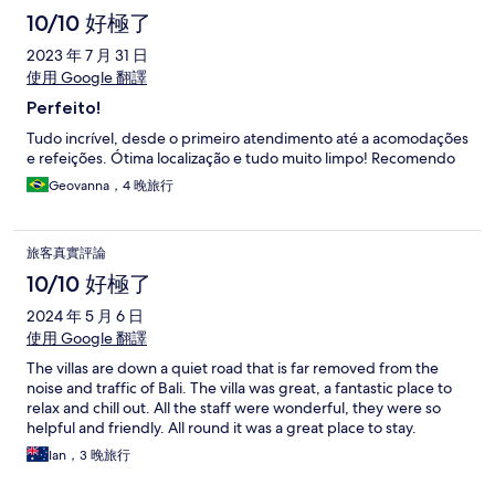
10/10 好極了
2023 年 7 月 31 日
使用 Google 翻譯
Perfeito!
Tudo incrível, desde o primeiro atendimento até a acomodações
e refeições. Ótima localização e tudo muito limpo! Recomendo
Geovanna，4 晚旅行
旅客真實評論
10/10 好極了
2024 年 5 月 6 日
使用 Google 翻譯
The villas are down a quiet road that is far removed from the
noise and traffic of Bali. The villa was great, a fantastic place to
relax and chill out. All the staff were wonderful, they were so
helpful and friendly. All round it was a great place to stay.
Ian，3 晚旅行