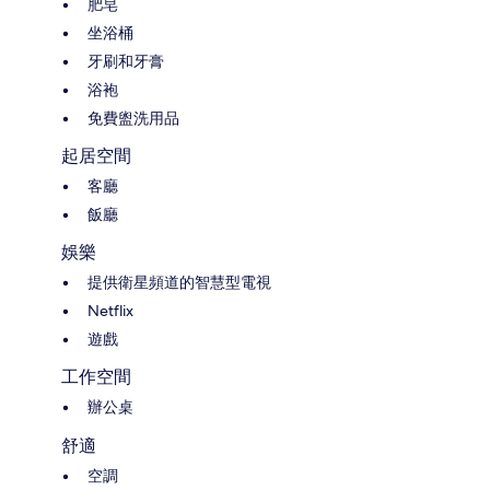
肥皂
坐浴桶
牙刷和牙膏
浴袍
免費盥洗用品
起居空間
客廳
飯廳
娛樂
提供衛星頻道的智慧型電視
Netflix
遊戲
工作空間
辦公桌
舒適
空調