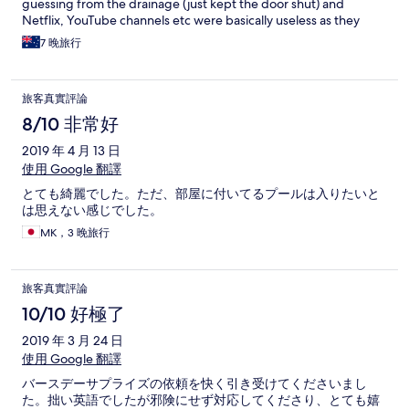
guessing from the drainage (just kept the door shut) and
Netflix, YouTube channels etc were basically useless as they
either wouldn’t load or kept cutting out. Otherwise a pleasant
7 晚旅行
stay and would recommend to others.
旅客真實評論
8/10 非常好
2019 年 4 月 13 日
使用 Google 翻譯
とても綺麗でした。ただ、部屋に付いてるプールは入りたいと
は思えない感じでした。
MK，3 晚旅行
旅客真實評論
10/10 好極了
2019 年 3 月 24 日
使用 Google 翻譯
バースデーサプライズの依頼を快く引き受けてくださいまし
た。拙い英語でしたが邪険にせず対応してくださり、とても嬉