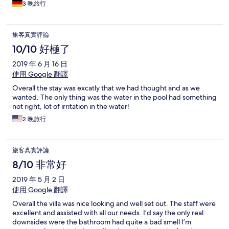
3 晚旅行
旅客真實評論
10/10 好極了
2019 年 6 月 16 日
使用 Google 翻譯
Overall the stay was excatly that we had thought and as we
wanted. The only thing was the water in the pool had something
not right, lot of irritation in the water!
2 晚旅行
旅客真實評論
8/10 非常好
2019 年 5 月 2 日
使用 Google 翻譯
Overall the villa was nice looking and well set out. The staff were
excellent and assisted with all our needs. I’d say the only real
downsides were the bathroom had quite a bad smell I’m