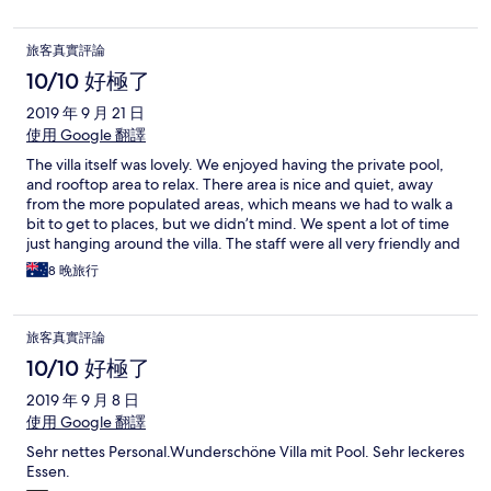
due to the mould. Worse still we started to notice our food
getting ate it started with sweets leaving half full packets and
旅客真實評論
then the next day they’d come in to “clean” the room but ate our
sweets too... then went into the fridge and ate our fruit we had
10/10 好極了
bought! I mean that’s not on... Felt very uncomfortable towards
2019 年 9 月 21 日
the end of our stay and just wanted to pay and leave. This place
is probs good for one night which is why the reviews are all 5*
使用 Google 翻譯
but when you stay for 2 weeks you notice the issues which we
The villa itself was lovely. We enjoyed having the private pool,
struggled with. Ran out of shampoo so had to go ask and then
and rooftop area to relax. There area is nice and quiet, away
shower gel but we felt embarrassed to go and ask for more...
from the more populated areas, which means we had to walk a
cleaning was just a issue over all with mould on shower wall also.
bit to get to places, but we didn’t mind. We spent a lot of time
just hanging around the villa. The staff were all very friendly and
accommodating. The only downside is that the Wi-Fi wasn’t very
8 晚旅行
strong, and would drop out. And sometimes the water would
shut off. But these were small things. We’d stay again.
旅客真實評論
10/10 好極了
2019 年 9 月 8 日
使用 Google 翻譯
Sehr nettes Personal.Wunderschöne Villa mit Pool. Sehr leckeres
Essen.