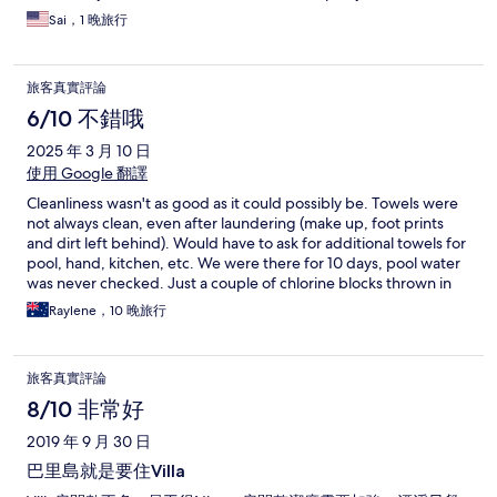
very close to airport so it’s a benifit.
Sai，1 晚旅行
旅客真實評論
6/10 不錯哦
2025 年 3 月 10 日
使用 Google 翻譯
Cleanliness wasn't as good as it could possibly be. Towels were
not always clean, even after laundering (make up, foot prints
and dirt left behind). Would have to ask for additional towels for
pool, hand, kitchen, etc. We were there for 10 days, pool water
was never checked. Just a couple of chlorine blocks thrown in
when we arrived and filter pump wasn't even turned on.
Raylene，10 晚旅行
Breakfast wasn't ideal, scrambled egg was a chopped up fried
egg. Not sure where bottled water came from, but one day was
topped up from the kitchen tap. Concierge wasn't helpful, first
旅客真實評論
night in dark sent us out to main road to walk in traffic and
maybe find a taxi. No taxi's to be hailed. Found out two days
8/10 非常好
later about Blue Bird app and then was able to organise our
2019 年 9 月 30 日
transport. Same concierge told us we couldn't extent our check
out time. Asked for manager who arranged for us.
巴里島就是要住Villa