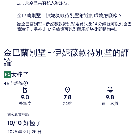
是，此別墅具有私人游泳池。
金巴蘭別墅 - 伊妮薇款待別墅附近的環境怎麼樣？
從金巴蘭別墅 - 伊妮薇款待別墅走路只要 14 分鐘就可以到金巴
蘭海灘，另外走 17 分鐘還可以到薩馬斯塔休閒購物村。
金巴蘭別墅 - 伊妮薇款待別墅的評
評
論
論
太棒了
9.2
46 則評論
9.0
7.8
9.8
整潔度
地點
員工素質
評
旅客真實評論
論
10/10 好極了
2025 年 9 月 25 日