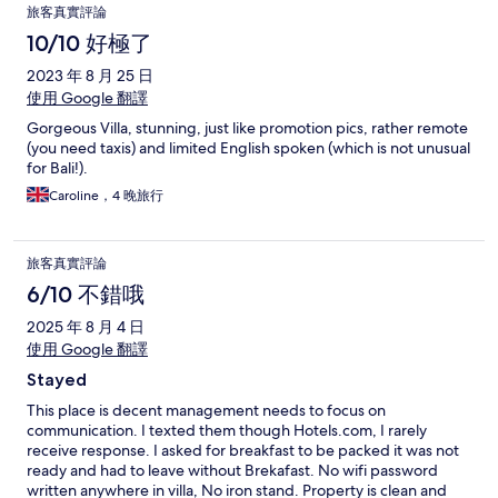
旅客真實評論
10/10 好極了
2023 年 8 月 25 日
使用 Google 翻譯
Gorgeous Villa, stunning, just like promotion pics, rather remote
(you need taxis) and limited English spoken (which is not unusual
for Bali!).
Caroline，4 晚旅行
旅客真實評論
6/10 不錯哦
2025 年 8 月 4 日
使用 Google 翻譯
Stayed
This place is decent management needs to focus on
communication. I texted them though Hotels.com, I rarely
receive response. I asked for breakfast to be packed it was not
ready and had to leave without Brekafast. No wifi password
written anywhere in villa, No iron stand. Property is clean and