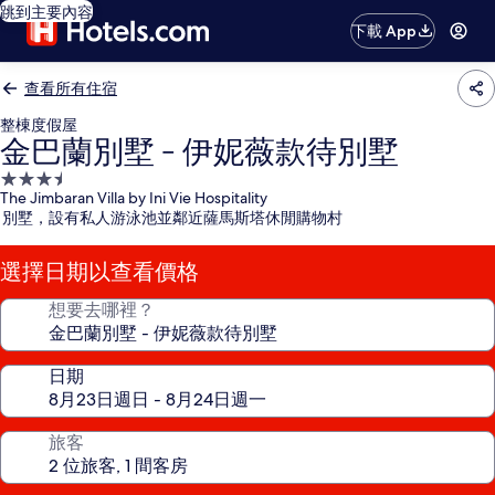
跳到主要內容
下載 App
查看所有住宿
整棟度假屋
金巴蘭別墅 - 伊妮薇款待別墅
3.5
The Jimbaran Villa by Ini Vie Hospitality
星
別墅，設有私人游泳池並鄰近薩馬斯塔休閒購物村
級
住
選擇日期以查看價格
宿
想要去哪裡？
日期
旅客