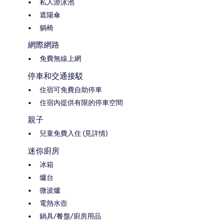
私人游泳池
遮陽傘
躺椅
網際網路
免費無線上網
停車和交通接駁
住宿可免費自助停車
住宿內提供有限的停車空間
親子
兒童免費入住 (見詳情)
迷你廚房
冰箱
爐台
微波爐
電熱水壺
鍋具/餐盤/廚房用品