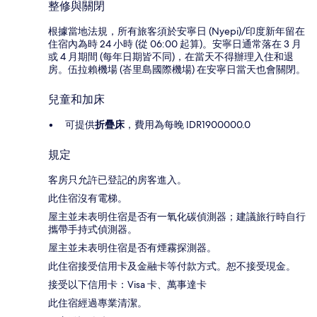
整修與關閉
根據當地法規，所有旅客須於安寧日 (Nyepi)/印度新年留在
住宿內為時 24 小時 (從 06:00 起算)。安寧日通常落在 3 月
或 4 月期間 (每年日期皆不同)，在當天不得辦理入住和退
房。伍拉賴機場 (峇里島國際機場) 在安寧日當天也會關閉。
兒童和加床
可提供
折疊床
，費用為每晚 IDR1900000.0
規定
客房只允許已登記的房客進入。
此住宿沒有電梯。
屋主並未表明住宿是否有一氧化碳偵測器；建議旅行時自行
攜帶手持式偵測器。
屋主並未表明住宿是否有煙霧探測器。
此住宿接受信用卡及金融卡等付款方式。恕不接受現金。
接受以下信用卡：Visa 卡、萬事達卡
此住宿經過專業清潔。