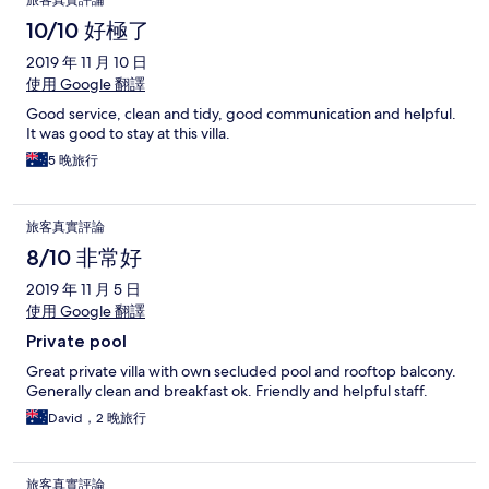
旅客真實評論
10/10 好極了
2019 年 11 月 10 日
使用 Google 翻譯
Good service, clean and tidy, good communication and helpful.
It was good to stay at this villa.
5 晚旅行
旅客真實評論
8/10 非常好
2019 年 11 月 5 日
使用 Google 翻譯
Private pool
Great private villa with own secluded pool and rooftop balcony.
Generally clean and breakfast ok. Friendly and helpful staff.
David，2 晚旅行
旅客真實評論