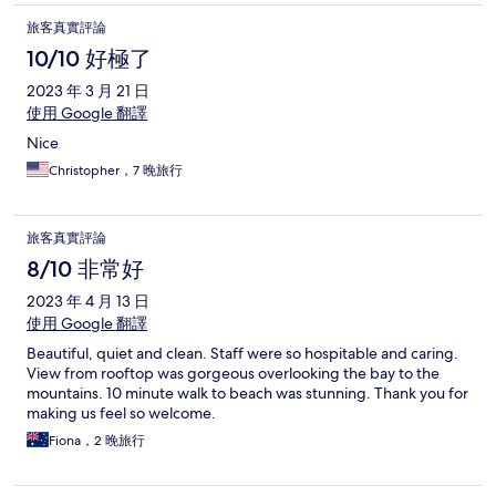
旅客真實評論
10/10 好極了
2023 年 3 月 21 日
使用 Google 翻譯
Nice
Christopher，7 晚旅行
旅客真實評論
8/10 非常好
2023 年 4 月 13 日
使用 Google 翻譯
Beautiful, quiet and clean. Staff were so hospitable and caring.
View from rooftop was gorgeous overlooking the bay to the
mountains. 10 minute walk to beach was stunning. Thank you for
making us feel so welcome.
Fiona，2 晚旅行