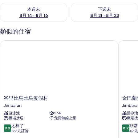
查看本週末 (8月 14 - 8月 16) 的供應情況
查看下週末 (8月 21 - 8月 23
本週末
下週末
8月 14 - 8月 16
8月 21 - 8月 23
類似的住宿
峇里比烏比烏度假村
金巴蘭葉
峇
金
峇里比烏比烏度假村
金巴蘭
里
巴
Jimbaran
Jimbara
比
蘭
游泳池
Spa
游泳池
烏
葉
機場接送
免費無線上網
機場接
比
子
烏
飯
9.0
8.2
太棒了
非常
9.0
8.2
度
店
分，
分，
129 則評論
49 
假
Jimbara
滿
滿