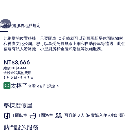
-
伊
一個
下一個
妮
57+
簡介
設施服務
地點
規定
薇
此別墅的位置很棒，只要開車 10 分鐘就可以到薩馬斯塔休閒購物村
款
和神鷹文化公園。您可以享受免費無線上網和自助停車等禮遇。此住
待
宿還有私人游泳池、小型廚房和全浸式浴缸等設施服務。
別
目
NT$3,666
前
墅
總價 NT$4,444
的
含稅金和其他費用
的
價
9 月 6 日 - 9 月 7 日
格
評
太棒了
相
9.2
查看 46 則評論
游泳池
是
9.2 分，滿分 10 分，
論
NT$3,666
片
集
整棟度假屋
1 間臥室
1 間浴室
可容納 3 人 (依實際入住人數計費)
熱門設施服務