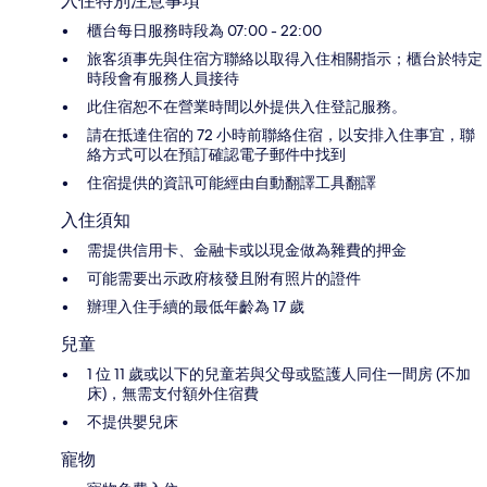
入住特別注意事項
櫃台每日服務時段為 07:00 - 22:00
旅客須事先與住宿方聯絡以取得入住相關指示；櫃台於特定
時段會有服務人員接待
此住宿恕不在營業時間以外提供入住登記服務。
請在抵達住宿的 72 小時前聯絡住宿，以安排入住事宜，聯
絡方式可以在預訂確認電子郵件中找到
住宿提供的資訊可能經由自動翻譯工具翻譯
入住須知
需提供信用卡、金融卡或以現金做為雜費的押金
可能需要出示政府核發且附有照片的證件
辦理入住手續的最低年齡為 17 歲
兒童
1 位 11 歲或以下的兒童若與父母或監護人同住一間房 (不加
床)，無需支付額外住宿費
不提供嬰兒床
寵物