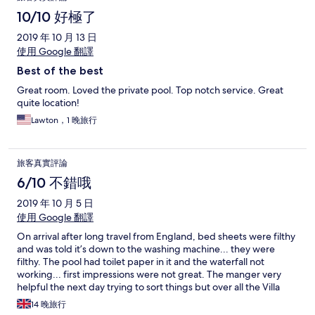
10/10 好極了
2019 年 10 月 13 日
使用 Google 翻譯
Best of the best
Great room. Loved the private pool. Top notch service. Great
quite location!
Lawton，1 晚旅行
旅客真實評論
6/10 不錯哦
2019 年 10 月 5 日
使用 Google 翻譯
On arrival after long travel from England, bed sheets were filthy
and was told it’s down to the washing machine... they were
filthy. The pool had toilet paper in it and the waterfall not
working... first impressions were not great. The manger very
helpful the next day trying to sort things but over all the Villa
was very tired, things needed updating and the pool was green
14 晚旅行
by the time we left. Stayed for 2 weeks and only went in it twice