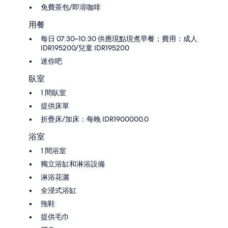
免費茶包/即溶咖啡
用餐
每日 07:30–10:30 供應現點現煮早餐；費用：成人
IDR195200/兒童 IDR195200
迷你吧
臥室
1 間臥室
提供床單
折疊床/加床：每晚 IDR1900000.0
浴室
1 間浴室
獨立浴缸和淋浴設備
淋浴花灑
全浸式浴缸
拖鞋
提供毛巾