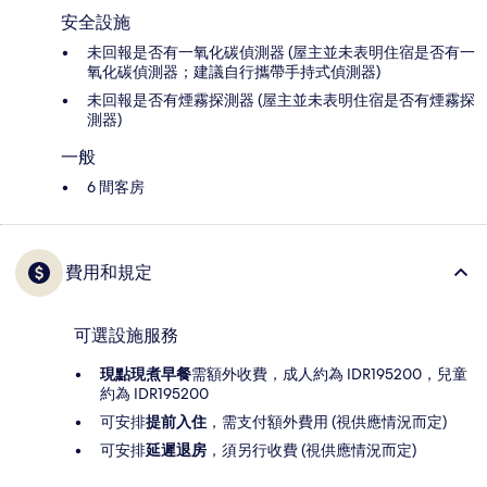
安全設施
未回報是否有一氧化碳偵測器 (屋主並未表明住宿是否有一
氧化碳偵測器；建議自行攜帶手持式偵測器)
未回報是否有煙霧探測器 (屋主並未表明住宿是否有煙霧探
測器)
一般
6 間客房
費用和規定
可選設施服務
現點現煮早餐
需額外收費，成人約為 IDR195200，兒童
約為 IDR195200
可安排
提前入住
，需支付額外費用 (視供應情況而定)
可安排
延遲退房
，須另行收費 (視供應情況而定)