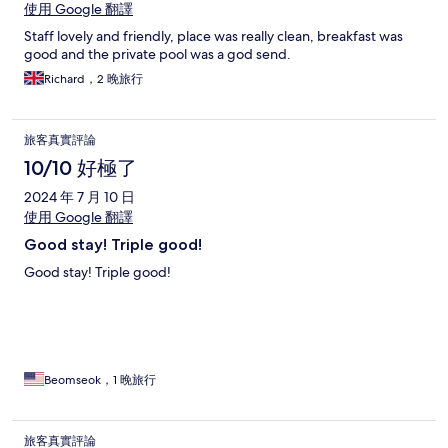
使用 Google 翻譯
Staff lovely and friendly, place was really clean, breakfast was
good and the private pool was a god send.
Richard，2 晚旅行
旅客真實評論
10/10 好極了
2024 年 7 月 10 日
使用 Google 翻譯
Good stay! Triple good!
Good stay! Triple good!
Beomseok，1 晚旅行
旅客真實評論