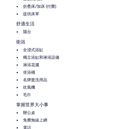
折疊床/加床 (付費)
提供床單
舒適生活
陽台
衛浴
全浸式浴缸
獨立浴缸和淋浴設備
淋浴花灑
坐浴桶
名牌盥洗用品
吹風機
毛巾
掌握世界大小事
辦公桌
免費無線上網
電話