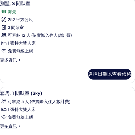
顯
23
臥
片
別墅, 3 間臥室
示
室
海景
的
別
詳
252 平方公尺
墅,
情
3 間臥室
3
可容納 12 人 (依實際入住人數計費)
間
1 張特大雙人床
臥
免費無線上網
室
更
更多資訊
的
多
所
別
選擇日期以查看價格
墅,
有
3
相
間
羽絨被、迷你吧、客房內保險箱、書桌
顯
9
臥
片
套房, 1 間臥室 (Sky)
示
室
可容納 5 人 (依實際入住人數計費)
的
套
詳
1 張特大雙人床
房,
情
免費無線上網
1
更
更多資訊
間
多