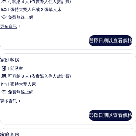
可容納 4 人 (依實際入住人數計費)
客
1 張特大雙人床或 2 張單人床
房
免費無線上網
(King/Twin)
更
更多資訊
的
多
所
豪
選擇日期以查看價格
華
有
客
相
房
家庭客房 | 羽絨被、迷你吧、客房內保
顯
7
(King/Twin)
片
家庭客房
示
的
1 間臥室
詳
家
情
可容納 8 人 (依實際入住人數計費)
庭
1 張特大雙人床
客
免費無線上網
房
更
更多資訊
的
多
所
家
選擇日期以查看價格
庭
有
客
相
房
羽絨被、迷你吧、客房內保險箱、書桌
顯
11
的
家庭套房
片