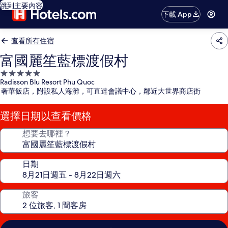
跳到主要內容
下載 App
查看所有住宿
富國麗笙藍標渡假村
5.0
Radisson Blu Resort Phu Quoc
星
奢華飯店，附設私人海灘，可直達會議中心，鄰近大世界商店街
級
住
選擇日期以查看價格
宿
想要去哪裡？
日期
旅客