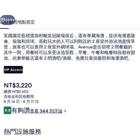
渡
一個
下一個
假
269+
簡介
客房
地點
規定
村
富國麗笙藍標渡假村離皇冠賭場很近，還有專屬海灘，提供海灘遮陽
的
傘、瑜珈和排球。喜歡玩水的人可以到附設的 2 座室外游泳池盡情享
受，旅客也可以善用 2 座室外網球場。Avenue是住宿裡 2 間餐廳的
相
其中一間，用餐時可以享受泳池景觀，早餐、午餐和晚餐時段都有開
片
放。此奢華飯店還有 2 間酒吧/酒廊、免費兒童俱樂部和海灘酒吧。
旅客都對住宿的友善員工和住宿環境讚譽有加。
集
VIP Access
目
NT$3,220
套房, 海景 | 住宿正面 (夜晚)
前
總價 NT$3,652
的
含稅金和其他費用
價
8 月 16 日 - 8 月 17 日
格
評
有夠讚
8.8
查看 344 則評論
是
8.8 分，滿分 10 分，
論
NT$3,220
熱門設施服務