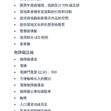
購買年度碳補償，抵銷至少 10% 碳足跡
當地業者擁有並規劃的行程和活動
提供當地藝術家展示作品的空間
提供當地文化和生態系統教育
雙層玻璃窗
使用部分 LED 照明
宴會廳
無障礙設施
無障礙通道
電梯
電梯門寬度 (公分)： 100
方便輪椅出入的櫃台
電梯無障礙通道
無障礙公車站接駁車
輪椅
入口通道光線充足
客房內局部鋪設地毯