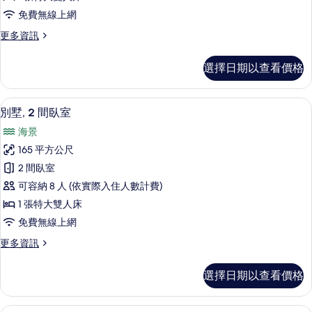
間
免費無線上網
臥
更
更多資訊
室
多
的
套
選擇日期以查看價格
房,
所
1
有
間
別墅, 2 間臥室 | 羽絨被、迷你吧、
顯
13
臥
相
別墅, 2 間臥室
示
室
片
海景
的
別
詳
165 平方公尺
墅,
情
2 間臥室
2
可容納 8 人 (依實際入住人數計費)
間
1 張特大雙人床
臥
免費無線上網
室
更
更多資訊
的
多
所
別
選擇日期以查看價格
墅,
有
2
相
間
別墅, 3 間臥室 | 羽絨被、迷你吧、