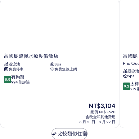
富國島溫佩水療度假飯店
富國島 Cr
情
富
富
富國島溫佩水療度假飯店
富國島 C
國
國
Phu Qu
游泳池
Spa
島
島
免費停車
免費無線上網
游泳池
溫
Crowne
Spa
8.8
有夠讚
佩
Plaza
8.8
分，
994 則評論
水
Starbay
9.2
太棒
9.2
滿
療
IHG
分，
216
分
度
旗
滿
10
假
下
分
分，
現
NT$3,104
飯
飯
10
有
在
店
店
分，
總價 NT$3,520
夠
價
Phu
太
含稅金和其他費用
讚，
格
8 月 21 日 - 8 月 22 日
Quoc
棒
994
為
了，
則
NT$3,104
比較類似住宿
216
評