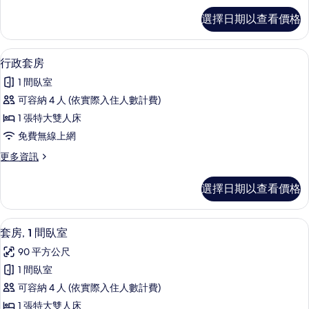
所
豪
選擇日期以查看價格
華
有
客
相
房,
羽絨被、迷你吧、客房內保險箱、書桌
顯
6
海
行政套房
片
示
景
1 間臥室
的
行
詳
可容納 4 人 (依實際入住人數計費)
政
情
1 張特大雙人床
套
免費無線上網
房
更
更多資訊
的
多
所
行
選擇日期以查看價格
政
有
套
相
房
羽絨被、迷你吧、客房內保險箱、書桌
顯
7
的
套房, 1 間臥室
片
示
詳
90 平方公尺
情
套
1 間臥室
房,
可容納 4 人 (依實際入住人數計費)
1
1 張特大雙人床