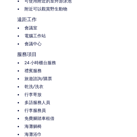
可使用附近的室外游泳池
附近可以觀賞野生動物
遠距工作
會議室
電腦工作站
會議中心
服務項目
24 小時櫃台服務
禮賓服務
旅遊諮詢/購票
乾洗/洗衣
行李寄放
多語服務人員
行李服務員
免費腳踏車租借
海灘躺椅
海灘浴巾