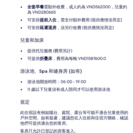
全套早餐
需額外收費，成人約為 VND562000，兒童約
為 VND280665
可安排
提前入住
，需支付額外費用 (視供應情況而定)
可安排
延遲退房
，須另行收費 (視供應情況而定)
兒童和加床
提供托兒服務 (費用另計)
可提供
折疊床
，費用為每晚 VND1587600.0
游泳池、Spa 和健身房 (如有)
游泳池開放時間：06:00 - 19:00
11 歲以下兒童須有成人陪同才可以使用游泳池
規定
此住宿設有例如陽台、庭院、露台等可能不適合兒童使用的
戶外空間。如有疑慮，建議您在入住前與住宿方聯絡，確認
他們可提供適合您的客房。
客房只允許已登記的房客進入。