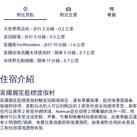
地圖
附近景點
附近交通
餐廳
大世界商店街
- 步行 2 分鐘
- 0.2 公里
皇冠賭場
- 步行 3 分鐘
- 0.3 公里
富國島VinWonders
- 步行 19 分鐘
- 1.6 公里
富國珍珠高爾夫球渡假村
- 開車 5 分鐘
- 2.7 公里
珍珠野生動物園
- 開車 17 分鐘
- 5.7 公里
住宿介紹
富國麗笙藍標渡假村
富國麗笙藍標渡假村離皇冠賭場很近，還有專屬海灘，提供海灘遮陽傘、
瑜珈和排球。喜歡玩水的人可以到附設的 2 座室外游泳池盡情享受，旅客
也可以善用 2 座室外網球場。Avenue是住宿裡 2 間餐廳的其中一間，用
餐時可以享受泳池景觀，早餐、午餐和晚餐時段都有開放。此奢華飯店還
有 2 間酒吧/酒廊、免費兒童俱樂部和海灘酒吧。旅客都對住宿的友善員
工和住宿環境讚譽有加。