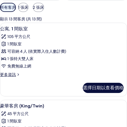
可
所有客房
1 張床
2 張床
用
的
顯示 13 間客房 (共 13 間)
客
公寓, 1 間臥室 | 羽絨被、迷你吧、客
顯
14
公寓, 1 間臥室
房
示
篩
105 平方公尺
公
選
1 間臥室
寓,
條
可容納 4 人 (依實際入住人數計費)
1
件
1 張特大雙人床
間
免費無線上網
臥
更
更多資訊
室
多
的
公
選擇日期以查看價格
寓,
所
1
有
間
羽絨被、迷你吧、客房內保險箱、書桌
顯
7
臥
相
豪華客房 (King/Twin)
示
室
片
45 平方公尺
的
豪
詳
1 間臥室
華
情