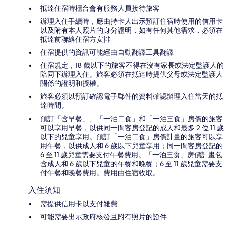
抵達住宿時櫃台會有服務人員接待旅客
辦理入住手續時，應由持卡人出示預訂住宿時使用的信用卡
以及附有本人照片的身分證明，如有任何其他需求，必須在
抵達前聯絡住宿方安排
住宿提供的資訊可能經由自動翻譯工具翻譯
住宿規定，18 歲以下的旅客不得在沒有家長或法定監護人的
陪同下辦理入住。旅客必須在抵達時提供父母或法定監護人
關係的證明和授權。
旅客必須以預訂確認電子郵件的資料確認辦理入住當天的抵
達時間。
預訂「含早餐」、「一泊二食」和「一泊三食」房價的旅客
可以享用早餐，以供同一間客房登記的成人和最多 2 位 11 歲
以下的兒童享用。預訂「一泊二食」房價計畫的旅客可以享
用午餐，以供成人和 6 歲以下兒童享用；同一間客房登記的
6 至 11 歲兒童需要支付午餐費用。「一泊三食」房價計畫包
含成人和 6 歲以下兒童的午餐和晚餐；6 至 11 歲兒童需要支
付午餐和晚餐費用。費用由住宿收取。
入住須知
需提供信用卡以支付雜費
可能需要出示政府核發且附有照片的證件