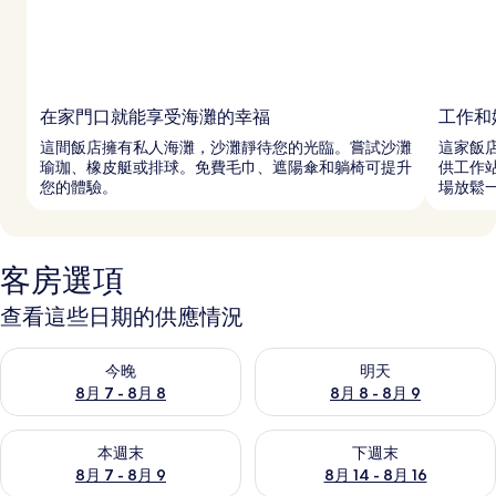
在家門口就能享受海灘的幸福
工作和
這間飯店擁有私人海灘，沙灘靜待您的光臨。嘗試沙灘
這家飯
瑜珈、橡皮艇或排球。免費毛巾、遮陽傘和躺椅可提升
供工作
您的體驗。
場放鬆
客房選項
查看這些日期的供應情況
查看今晚 (8月 7 - 8月 8) 的供應情況
查看明天 (8月 8 - 8月 9) 的
今晚
明天
8月 7 - 8月 8
8月 8 - 8月 9
查看本週末 (8月 7 - 8月 9) 的供應情況
查看下週末 (8月 14 - 8月 16)
本週末
下週末
8月 7 - 8月 9
8月 14 - 8月 16