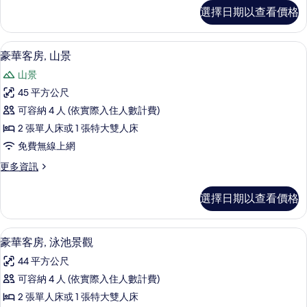
臥
套
選擇日期以查看價格
房,
室
1
(Sky)
間
豪華客房, 山景 | 羽絨被、迷你吧、客
顯
的
9
臥
豪華客房, 山景
示
室
所
山景
(Sky)
豪
有
的
45 平方公尺
華
詳
相
可容納 4 人 (依實際入住人數計費)
情
客
片
2 張單人床或 1 張特大雙人床
房,
免費無線上網
山
更
更多資訊
景
多
的
豪
選擇日期以查看價格
華
所
客
有
房,
羽絨被、迷你吧、客房內保險箱、書桌
顯
6
山
豪華客房, 泳池景觀
相
示
景
片
44 平方公尺
的
豪
詳
可容納 4 人 (依實際入住人數計費)
華
情
2 張單人床或 1 張特大雙人床
客