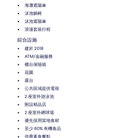
海灘遮陽傘
泳池躺椅
泳池遮陽傘
浪漫套裝行程
綜合設施
建於 2018
ATM/金融服務
櫃台保險箱
花園
露台
公共區域提供電視
2 座室外游泳池
附設精品店
2 座室外網球場
優先採用當地食材
至少 80% 有機食品
供應素食餐點