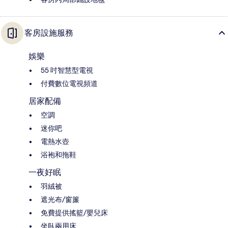
客房設施服務
娛樂
55 吋智慧型電視
付費數位電視頻道
居家配備
空調
迷你吧
電熱水壺
浴袍和拖鞋
一夜好眠
羽絨被
遮光布/窗簾
免費提供搖籃/嬰兒床
坐臥兩用床