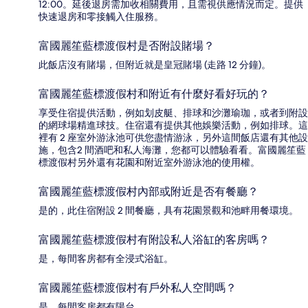
12:00。延後退房需加收相關費用，且需視供應情況而定。提供
快速退房和零接觸入住服務。
富國麗笙藍標渡假村是否附設賭場？
此飯店沒有賭場，但附近就是皇冠賭場 (走路 12 分鐘)。
富國麗笙藍標渡假村和附近有什麼好看好玩的？
享受住宿提供活動，例如划皮艇、排球和沙灘瑜珈，或者到附設
的網球場精進球技。住宿還有提供其他娛樂活動，例如排球。這
裡有 2 座室外游泳池可供您盡情游泳，另外這間飯店還有其他設
施，包含2 間酒吧和私人海灘，您都可以體驗看看。富國麗笙藍
標渡假村另外還有花園和附近室外游泳池的使用權。
富國麗笙藍標渡假村內部或附近是否有餐廳？
是的，此住宿附設 2 間餐廳，具有花園景觀和池畔用餐環境。
富國麗笙藍標渡假村有附設私人浴缸的客房嗎？
是，每間客房都有全浸式浴缸。
富國麗笙藍標渡假村有戶外私人空間嗎？
是，每間客房都有陽台。