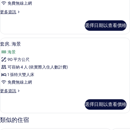
免費無線上網
房,
更
更多資訊
泳
多
池
豪
選擇日期以查看價格
華
景
客
觀
房,
羽絨被、迷你吧、客房內保險箱、書桌
顯
9
泳
套房, 海景
的
示
池
所
海景
景
套
觀
有
90 平方公尺
房,
的
相
可容納 4 人 (依實際入住人數計費)
詳
海
情
片
1 張特大雙人床
景
免費無線上網
的
更
更多資訊
所
多
有
套
選擇日期以查看價格
房,
相
海
片
景
類似的住宿
的
詳