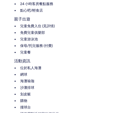
24 小時客房餐點服務
點心吧/輕食店
親子出遊
兒童免費入住 (見詳情)
免費兒童俱樂部
兒童游泳池
保母/托兒服務 (付費)
兒童餐
活動資訊
位於私人海灘
網球
海灘瑜珈
沙灘排球
划皮艇
購物
撞球台