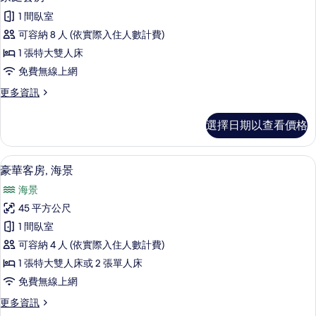
示
詳
1 間臥室
情
家
可容納 8 人 (依實際入住人數計費)
庭
1 張特大雙人床
套
免費無線上網
房
更
更多資訊
的
多
所
家
選擇日期以查看價格
庭
有
套
相
房
羽絨被、迷你吧、客房內保險箱、書桌
顯
5
的
豪華客房, 海景
片
示
詳
海景
情
豪
45 平方公尺
華
1 間臥室
客
可容納 4 人 (依實際入住人數計費)
房,
1 張特大雙人床或 2 張單人床
海
免費無線上網
景
更
更多資訊
的
多