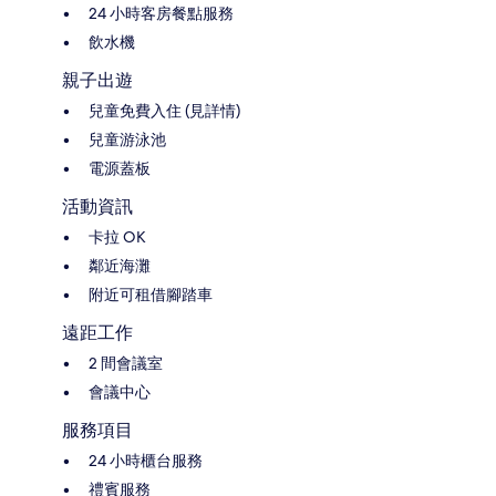
24 小時客房餐點服務
飲水機
親子出遊
兒童免費入住 (見詳情)
兒童游泳池
電源蓋板
活動資訊
卡拉 OK
鄰近海灘
附近可租借腳踏車
遠距工作
2 間會議室
會議中心
服務項目
24 小時櫃台服務
禮賓服務