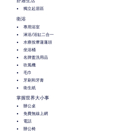
舒適生活
獨立起居區
衛浴
專用浴室
淋浴/浴缸二合一
水療按摩蓮蓬頭
坐浴桶
名牌盥洗用品
吹風機
毛巾
牙刷和牙膏
衛生紙
掌握世界大小事
辦公桌
免費無線上網
電話
辦公椅