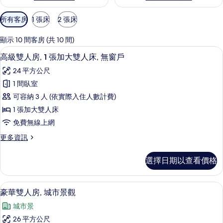
可
所有客房
1 張床
2 張床
用
的
顯示 10 間客房 (共 10 間)
客
高級雙人房, 1 張加大雙人床, 無窗戶
顯
4
高級雙人房, 1 張加大雙人床, 無窗戶
房
示
篩
24 平方公尺
高
選
1 間臥室
級
條
可容納 3 人 (依實際入住人數計費)
雙
件
1 張加大雙人床
人
免費無線上網
房,
更
更多資訊
1
多
張
高
選擇日期以查看價格
級
加
雙
大
人
豪華雙人房, 城市景觀 | 高級寢具、
顯
9
房,
雙
豪華雙人房, 城市景觀
示
1
人
城市景
張
豪
床,
加
26 平方公尺