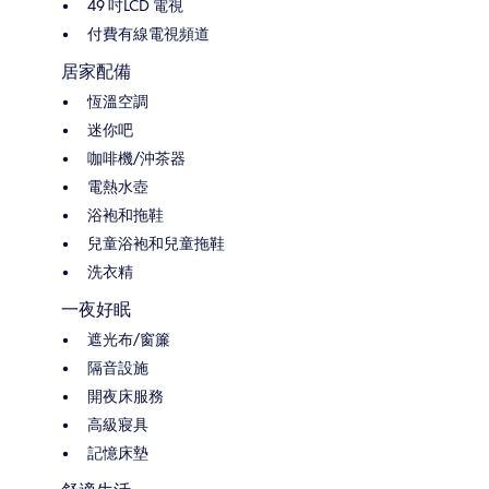
49 吋LCD 電視
付費有線電視頻道
居家配備
恆溫空調
迷你吧
咖啡機/沖茶器
電熱水壺
浴袍和拖鞋
兒童浴袍和兒童拖鞋
洗衣精
一夜好眠
遮光布/窗簾
隔音設施
開夜床服務
高級寢具
記憶床墊