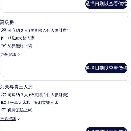
房,
豪
選擇日期以查看價格
華
城
雙
市
人
高級寢具、記憶床墊、迷你吧、客房內
顯
6
房,
高級房
景
示
城
觀
可容納 2 人 (依實際入住人數計費)
市
高
景
的
1 張加大雙人床
級
觀
所
免費無線上網
的
房
詳
有
更
更多資訊
的
情
多
相
所
高
選擇日期以查看價格
片
級
有
房
相
的
高級寢具、記憶床墊、迷你吧、客房內
顯
6
詳
海景尊貴三人房
片
示
情
可容納 3 人 (依實際入住人數計費)
海
1 張單人床和 1 張加大雙人床
景
免費無線上網
尊
更
更多資訊
貴
多
三
海