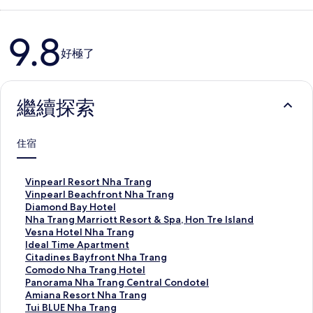
評
9.8
論
好極了
繼續探索
住宿
V
Vinpearl Resort Nha Trang
i
V
Vinpearl Beachfront Nha Trang
n
i
D
Diamond Bay Hotel
p
n
i
N
Nha Trang Marriott Resort & Spa, Hon Tre Island
e
p
a
h
V
Vesna Hotel Nha Trang
a
e
m
a
e
I
Ideal Time Apartment
r
a
o
T
s
d
C
Citadines Bayfront Nha Trang
l
r
n
r
n
e
i
C
Comodo Nha Trang Hotel
R
l
d
a
a
a
t
o
P
Panorama Nha Trang Central Condotel
e
B
B
n
H
l
a
m
a
A
Amiana Resort Nha Trang
s
e
a
g
o
T
d
o
n
m
T
Tui BLUE Nha Trang