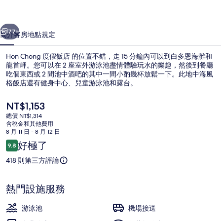
的
一個
下一個
相
77+
簡介
客房
地點
規定
片
Hon Chong 度假飯店 的位置不錯，走 15 分鐘內可以到白多恩海灘和
集
龍首岬。您可以在 2 座室外游泳池盡情體驗玩水的樂趣，然後到餐廳
吃個東西或 2 間池中酒吧的其中一間小酌幾杯放鬆一下。此地中海風
格飯店還有健身中心、兒童游泳池和露台。
目
NT$1,153
前
總價 NT$1,314
的
含稅金和其他費用
價
8 月 11 日 - 8 月 12 日
極品客房, 海景 | 高級寢具、記憶床
格
評
好極了
9.8
是
9.8 分，滿分 10 分，
論
NT$1,153
418 則第三方評論
熱門設施服務
游泳池
機場接送