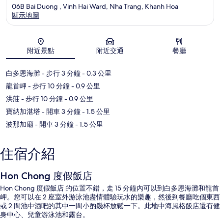
06B Bai Duong , Vinh Hai Ward, Nha Trang, Khanh Hoa
顯示地圖
地圖
附近景點
附近交通
餐廳
白多恩海灘
- 步行 3 分鐘
- 0.3 公里
龍首岬
- 步行 10 分鐘
- 0.9 公里
洪莊
- 步行 10 分鐘
- 0.9 公里
寶納加湛塔
- 開車 3 分鐘
- 1.5 公里
波那加廟
- 開車 3 分鐘
- 1.5 公里
住宿介紹
Hon Chong 度假飯店
Hon Chong 度假飯店 的位置不錯，走 15 分鐘內可以到白多恩海灘和龍首
岬。您可以在 2 座室外游泳池盡情體驗玩水的樂趣，然後到餐廳吃個東西
或 2 間池中酒吧的其中一間小酌幾杯放鬆一下。此地中海風格飯店還有健
身中心、兒童游泳池和露台。