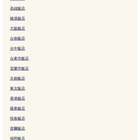
I
t
a
p
m
結
的
N
a
e
o
結
o
結
高雄飯店
s
e
n
a
e
連
h
n
l
t
u
l
l
g
的
n
結
a
g
的
e
s
礁溪飯店
a
的
的
連
t
T
H
連
l
e
n
連
連
結
的
r
o
結
的
的
大阪飯店
d
結
結
連
a
t
連
連
的
結
n
e
結
結
台南飯店
連
g
l
結
B
的
台中飯店
a
連
台東市飯店
y
結
的
宜蘭市飯店
連
結
京都飯店
東京飯店
香港飯店
羅東飯店
恆春飯店
首爾飯店
福岡飯店