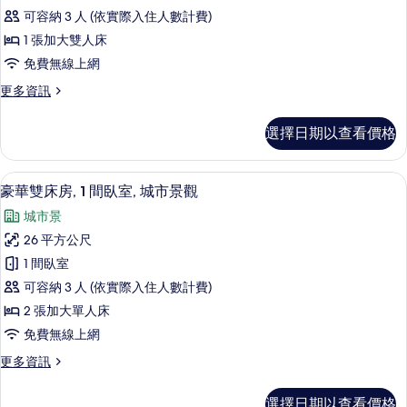
華
大
無
可容納 3 人 (依實際入住人數計費)
雙
雙
窗
人
1 張加大雙人床
人
床,
戶
免費無線上網
無
房,
的
窗
更
更多資訊
城
戶
多
所
的
市
豪
有
選擇日期以查看價格
詳
華
景
情
相
雙
觀
人
片
豪華雙床房, 1 間臥室, 城市景觀 |
顯
7
房,
豪華雙床房, 1 間臥室, 城市景觀
的
示
城
所
城市景
市
豪
景
有
26 平方公尺
華
觀
相
1 間臥室
的
雙
詳
片
可容納 3 人 (依實際入住人數計費)
床
情
2 張加大單人床
房,
免費無線上網
1
更
更多資訊
間
多
臥
豪
選擇日期以查看價格