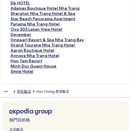
o
a
y
M
t
i
i
d
o
i
u
D
Db HOTEL
r
c
H
a
e
m
n
o
r
a
i
b
A
Adamas Boutique Hotel Nha Trang
t
h
o
r
l
e
e
N
a
n
B
H
d
S
Sheraton Nha Trang Hotel & Spa
N
f
t
r
N
A
s
h
m
a
L
O
a
h
S
Star Beach Panorama Apartment
h
r
e
i
h
p
B
a
a
R
U
T
m
e
t
P
Panama Nha Trang Hotel
a
o
l
o
a
a
a
T
N
e
E
E
a
r
a
a
O
Oyo 303 Lasan View Hotel
T
n
的
t
T
r
y
r
h
s
N
L
s
a
r
n
y
D
December
r
t
連
t
r
t
f
a
a
o
h
的
B
t
B
a
o
e
V
Vinpearl Resort & Spa Nha Trang Bay
a
N
結
R
a
m
r
n
T
r
a
連
o
o
e
m
3
c
i
G
Grand Tourane Nha Trang Hotel
n
h
e
n
e
o
g
r
t
T
結
u
n
a
a
0
e
n
r
A
Aaron Boutique Hotel
g
a
s
g
n
n
H
a
N
r
t
N
c
N
3
m
p
a
a
A
Annova Nha Trang Hotel
的
T
o
的
t
t
o
n
h
a
i
h
h
h
L
b
e
n
r
n
H
Hon Tam Resort
連
r
r
連
的
N
t
g
a
n
q
a
P
a
a
e
a
d
o
n
o
M
Minh Duc Guest House
結
a
t
結
連
h
e
C
T
g
u
T
a
T
s
r
r
T
n
o
n
i
S
Smile Hotel
n
&
結
a
l
e
r
的
e
r
n
r
a
的
l
o
B
v
T
n
m
g
S
T
的
n
a
連
H
a
o
a
n
連
R
u
o
a
a
h
i
的
p
r
連
t
n
結
o
n
r
n
V
結
e
r
u
N
m
D
l
芽莊飯店
Hon Chong 度假飯店
連
a
a
結
r
g
t
g
a
g
i
s
a
t
h
R
u
e
結
,
n
a
的
e
H
m
H
e
o
n
i
a
e
c
H
H
g
l
連
l
o
a
o
w
r
e
q
T
s
G
o
o
的
C
結
N
t
A
t
H
t
N
u
r
o
u
t
n
連
o
h
e
p
e
o
&
h
e
a
r
e
e
T
結
n
a
l
a
l
t
S
a
H
n
t
s
l
熱門目的地
r
d
T
&
r
的
e
p
T
o
g
的
t
的
e
o
r
S
t
連
l
a
r
t
H
連
H
連
台北飯店