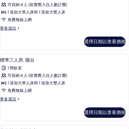
客
可容納 4 人 (依實際入住人數計費)
房,
1 張加大單人床和 1 張加大雙人床
海
免費無線上網
景
更
更多資訊
的
多
所
極
選擇日期以查看價格
品
有
客
相
房,
高級寢具、記憶床墊、迷你吧、客房內
顯
8
海
標準三人房, 陽台
片
示
景
1 間臥室
的
標
詳
可容納 4 人 (依實際入住人數計費)
準
情
1 張加大單人床和 1 張加大雙人床
三
免費無線上網
人
更
更多資訊
房,
多
陽
標
選擇日期以查看價格
準
台
三
的
人
高級寢具、記憶床墊、迷你吧、客房內
顯