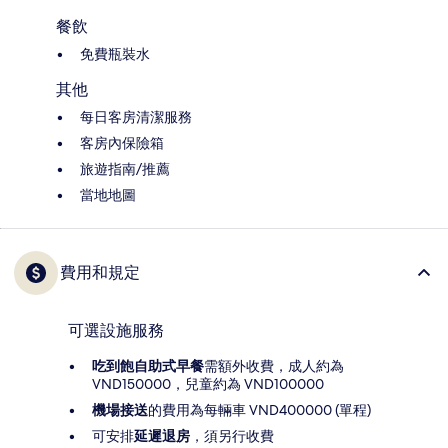
餐飲
免費瓶裝水
其他
每日客房清潔服務
客房內保險箱
旅遊指南/推薦
當地地圖
費用和規定
可選設施服務
吃到飽自助式早餐
需額外收費，成人約為
VND150000，兒童約為 VND100000
機場接送
的費用為每輛車 VND400000 (單程)
可安排
延遲退房
，須另行收費