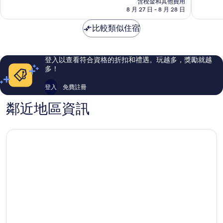
海
含稅金和其他費用
分，
分，
格
8 月 27 日 - 8 月 28 日
灘
有
非
為
夠
常
NT$1,220
比較類似住宿
讚，
好，
335
95
則
則
評
評
登入以查看符合資格的折扣和禮遇。玩越多，獎勵就越
論
論
多！
登入
免費註冊
鄰近地區資訊