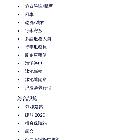
旅遊諮詢/購票
租車
乾洗/洗衣
行李寄放
多語服務人員
行李服務員
腳踏車租借
海灘浴巾
泳池躺椅
泳池遮陽傘
浪漫套裝行程
綜合設施
21 棟建築
建於 2020
櫃台保險箱
露台
公共區域提供電視