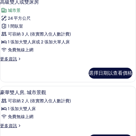
9
房,
高級雙人或雙床房
所
示
陽
有
城市景
台
高
的
相
24 平方公尺
級
詳
片
1 間臥室
情
雙
可容納 3 人 (依實際入住人數計費)
人
1 張加大雙人床或 2 張加大單人床
或
免費無線上網
雙
更
更多資訊
床
多
房
高
選擇日期以查看價格
級
的
雙
所
人
高級寢具、記憶床墊、迷你吧、客房內
顯
14
或
豪華雙人房, 城市景觀
有
示
雙
相
可容納 2 人 (依實際入住人數計費)
床
豪
房
片
1 張加大雙人床
華
的
免費無線上網
詳
雙
情
更
更多資訊
人
多