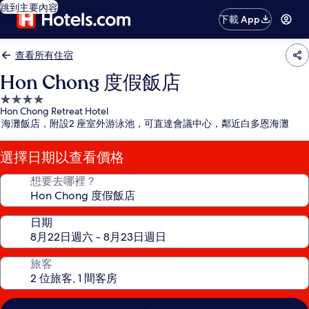
跳到主要內容
下載 App
查看所有住宿
Hon Chong 度假飯店
4.0
Hon Chong Retreat Hotel
星
海灘飯店，附設2 座室外游泳池，可直達會議中心，鄰近白多恩海灘
級
住
選擇日期以查看價格
宿
想要去哪裡？
日期
旅客