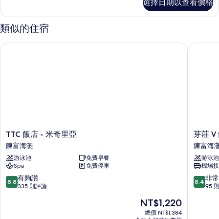
選擇日期以查看價格
景
人
尊
房
貴
類似的住宿
三
的
人
TTC 飯店 - 米奇里亞
芽莊 V 
所
房
的
有
詳
相
情
片
TTC
芽
TTC 飯店 - 米奇里亞
芽莊 V
飯
莊
陳富海灘
陳富海
店
V
游泳池
免費早餐
游泳池
-
飯
Spa
免費停車
機場接
米
店
奇
陳
8.8
8.4
有夠讚
非常
8.8
8.4
里
富
分，
分，
335 則評論
95 
亞
海
滿
滿
現
NT$1,220
陳
灘
分
分
在
富
10
10
總價 NT$1,384
價