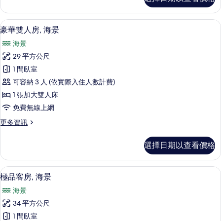
華
室,
雙
城
床
豪華雙人房, 海景 | 高級寢具、記憶
顯
8
房,
市
豪華雙人房, 海景
示
1
景
海景
間
豪
觀
臥
29 平方公尺
華
室,
的
1 間臥室
城
雙
所
市
可容納 3 人 (依實際入住人數計費)
人
景
有
1 張加大雙人床
觀
房,
相
免費無線上網
的
海
詳
片
更
更多資訊
情
景
多
的
豪
選擇日期以查看價格
華
所
雙
有
人
極品客房, 海景 | 高級寢具、記憶床
顯
7
房,
極品客房, 海景
相
示
海
片
海景
景
極
的
34 平方公尺
品
詳
1 間臥室
情