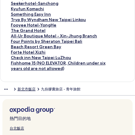
的
l
S
l
y
R
m
t
n
a
i
o
T
S
Seekerhotel-Sanchong
連
的
a
e
H
o
H
S
g
i
d
S
a
e
K
Kyufun Komachi
結
連
n
c
o
o
o
p
1
l
a
t
i
e
y
S
Something Easy Inn
結
c
t
t
t
t
r
5
s
y
a
p
k
u
o
T
Tryp By Wyndham New Taipei Linkou
h
N
-
s
e
i
的
H
I
y
e
e
f
m
r
F
Fooyee Hotel-YongHe
o
e
S
F
l
n
連
o
n
C
i
r
u
e
y
o
T
The Grand Hotel
n
w
p
o
的
g
結
t
n
a
的
h
n
t
p
o
h
A
All-Ur Boutique Motel - Xin-Jhung Branch
g
T
r
r
連
H
e
T
p
連
o
K
h
B
y
e
l
F
Four Points by Sheraton Taipei Bali
的
a
i
e
結
o
l
a
s
結
t
o
i
y
e
G
l
o
B
Beach Resort Green Bay
連
i
n
s
t
T
o
u
e
m
n
W
e
r
-
u
e
F
Forte Hotel Xizhi
結
p
g
t
e
a
y
l
l
a
g
y
H
a
U
r
a
o
C
Check inn New Taipei LuZhou
e
H
r
l
i
u
e
-
c
E
n
o
n
r
P
c
r
h
F
Fishhome 15 (NO ELEVATOR, Children under six
i
o
y
的
p
a
H
S
h
a
d
t
d
B
o
h
t
e
i
years old are not allowed)
S
t
S
連
e
n
o
a
i
s
h
e
H
o
i
R
e
c
s
a
e
P
結
i
A
t
n
的
y
a
l
o
u
n
e
H
k
h
n
l
A
的
i
e
c
連
I
m
-
t
t
t
s
o
i
h
新北市飯店
九份膠囊旅店 - 青年旅館
c
的
R
連
r
l
h
結
n
N
Y
e
i
s
o
t
n
o
h
連
e
結
p
-
o
n
e
o
l
q
b
r
e
n
m
o
結
s
o
T
n
的
w
n
的
u
y
t
l
N
e
n
o
r
a
g
連
T
g
連
e
S
G
X
e
1
g
r
t
o
的
結
a
H
結
M
h
r
i
w
5
的
t
b
y
連
i
e
o
e
e
z
T
(
熱門目的地
連
的
y
u
結
p
的
t
r
e
h
a
N
結
連
I
a
e
連
e
a
n
i
i
O
台北飯店
結
H
n
i
結
l
t
B
的
p
E