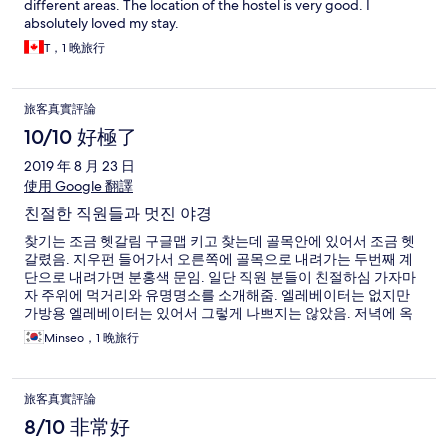
different areas. The location of the hostel is very good. I
absolutely loved my stay.
T，1 晚旅行
旅客真實評論
10/10 好極了
2019 年 8 月 23 日
使用 Google 翻譯
친절한 직원들과 멋진 야경
찾기는 조금 헷갈림 구글맵 키고 찾는데 골목안에 있어서 조금 헷
갈렸음. 지우펀 들어가서 오른쪽에 골목으로 내려가는 두번째 계
단으로 내려가면 분홍색 문임. 일단 직원 분들이 친절하심 가자마
자 주위에 먹거리와 유명명소를 소개해줌. 엘레베이터는 없지만
가방용 엘레베이터는 있어서 그렇게 나쁘지는 않았음. 저녁에 옥
상으로 올라가면 해가 지는 광경을 볼 수 있는데 아주 멋짐. 밤에는
Minseo，1 晚旅行
호스텔 투숙객끼리 나가서 지우펀의 밤거리와 야경을 찍으러 가는
나이트 투어가 있어서 외국인들과 많이 친해질 수 있어서 좋았음
단점은 샤워실이 지하에 있어서 씻을려면 내려가야함
旅客真實評論
8/10 非常好