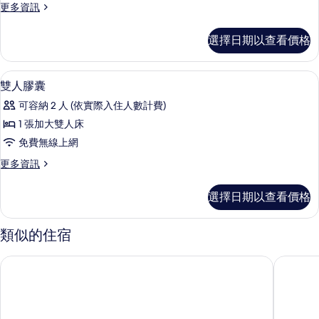
更
更多資訊
囊
多
的
單
選擇日期以查看價格
人
所
膠
有
囊
高級寢具、遮光布/窗簾、隔音、免費
顯
8
的
雙人膠囊
相
示
詳
片
可容納 2 人 (依實際入住人數計費)
情
雙
1 張加大雙人床
人
免費無線上網
膠
更
更多資訊
囊
多
的
雙
選擇日期以查看價格
人
所
膠
有
囊
類似的住宿
的
相
詳
九份山經 Easy Stay丨近九份老街
九份 和風
片
情