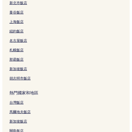
新北市飯店
e
a
曼谷飯店
r
s
上海飯店
o
l
紐約飯店
d
名古屋飯店
a
r
札幌飯店
e
n
那霸飯店
o
t
新加坡飯店
a
l
胡志明市飯店
l
o
熱門國家和地區
w
e
台灣飯店
d
)
馬爾地夫飯店
的
連
新加坡飯店
結
關島飯店