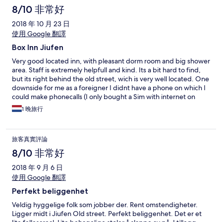
8/10 非常好
2018 年 10 月 23 日
使用 Google 翻譯
Box Inn Jiufen
Very good located inn, with pleasant dorm room and big shower
area. Staff is extremely helpfull and kind. Its a bit hard to find,
but its right behind the old street, wich is very well located. One
downside for me as a foreigner I didnt have a phone on which I
could make phonecalls (I only bought a Sim with internet on
arrival on the airport) but you have to call them to open the door
1 晚旅行
at arrival. In My case this was very inconvienent because it was
raining and cold and I couldnt get in the hostel because I
couldnt call them. But this is only inconvienent if you dont have a
旅客真實評論
phone! Overall a good stay!
8/10 非常好
2018 年 9 月 6 日
使用 Google 翻譯
Perfekt beliggenhet
Veldig hyggelige folk som jobber der. Rent omstendigheter.
Ligger midt i Jiufen Old street. Perfekt beliggenhet. Det er et