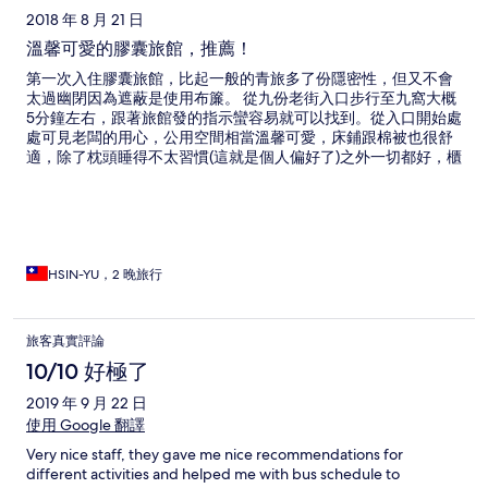
2018 年 8 月 21 日
溫馨可愛的膠囊旅館，推薦！
第一次入住膠囊旅館，比起一般的青旅多了份隱密性，但又不會
太過幽閉因為遮蔽是使用布簾。 從九份老街入口步行至九窩大概
5分鐘左右，跟著旅館發的指示蠻容易就可以找到。從入口開始處
處可見老闆的用心，公用空間相當溫馨可愛，床鋪跟棉被也很舒
適，除了枕頭睡得不太習慣(這就是個人偏好了)之外一切都好，櫃
台人員也很親切熱心。 下次有機會來九份還會入住！
HSIN-YU，2 晚旅行
旅客真實評論
10/10 好極了
2019 年 9 月 22 日
使用 Google 翻譯
Very nice staff, they gave me nice recommendations for
different activities and helped me with bus schedule to