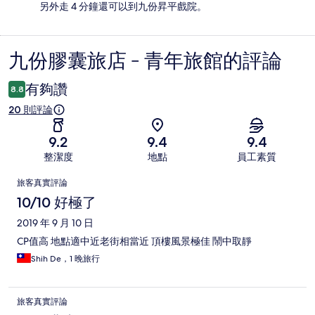
另外走 4 分鐘還可以到九份昇平戲院。
九份膠囊旅店 - 青年旅館的評論
評
論
有夠讚
8.8
20 則評論
9.2
9.4
9.4
整潔度
地點
員工素質
評
旅客真實評論
論
10/10 好極了
2019 年 9 月 10 日
CP值高 地點適中近老街相當近 頂樓風景極佳 鬧中取靜
Shih De，1 晚旅行
旅客真實評論