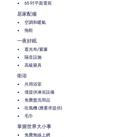
65 吋平面電視
居家配備
空調和暖氣
拖鞋
一夜好眠
遮光布/窗簾
隔音設施
高級寢具
衛浴
共用浴室
僅提供淋浴設備
免費盥洗用品
吹風機 (應要求提供)
毛巾
掌握世界大小事
免費無線上網