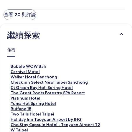
查看 20 則評論
繼續探索
住宿
B
Bubble WOW Bali
u
C
Carnival Motel
b
a
W
Walker Hotel Sanchong
b
r
a
C
Check inn Select New Taipei Sanchong
l
n
l
h
C
Ct Green Bay Hot-Spring Hotel
e
i
k
e
t
T
The Great Roots Forestry SPA Resort
W
v
e
c
G
h
P
Platinum Hotel
O
a
r
k
r
e
l
Y
Yuma Hot Spring Hotel
W
l
H
i
e
G
a
u
R
Ruifang 15
B
M
o
n
e
r
t
m
u
T
Two Tails Hotel Taipei
a
o
t
n
n
e
i
a
i
w
H
Holiday Inn Taoyuan Airport by IHG
l
t
e
S
B
a
n
H
f
o
o
C
Cho Stay Capsule Hotel - Taoyuan Airport T2
i
e
l
e
a
t
u
o
a
T
l
h
W
W Taipei