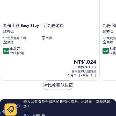
九
九
九份山經 Easy Stay丨近九份老街
九份 和
份
份
瑞芳區
瑞芳區
山
和
免費無線上網
空調
免費無
經
風
禁煙
禁煙
Easy
小
Stay
築
8.2
9.0
非常好
太棒
8.2
9.0
丨
Easy
分，
分，
129 則評論
52 
近
Stay
滿
滿
現
NT$1,024
九
丨
分
分
在
份
近
10
10
總價 NT$1,182
價
老
含稅金和其他費用
老
分，
分，
格
8 月 11 日 - 8 月 12 日
街
街
非
太
為
瑞
瑞
常
棒
NT$1,024
比較類似住宿
芳
芳
好，
了，
區
區
129
52
則
則
評
評
登入以查看符合資格的折扣和禮遇。玩越多，獎勵就越
論
論
多！
登入
免費註冊