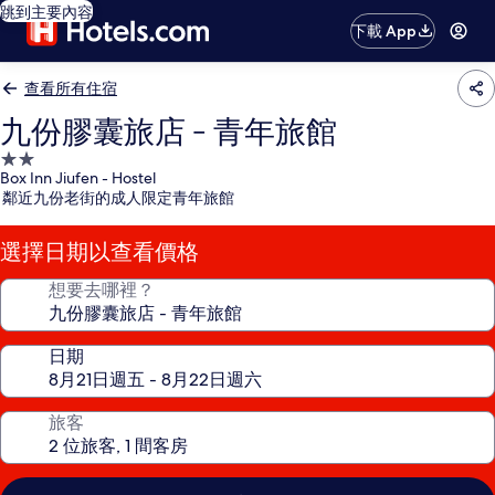
跳到主要內容
下載 App
查看所有住宿
九份膠囊旅店 - 青年旅館
2.0
Box Inn Jiufen - Hostel
星
鄰近九份老街的成人限定青年旅館
級
住
選擇日期以查看價格
宿
想要去哪裡？
日期
旅客