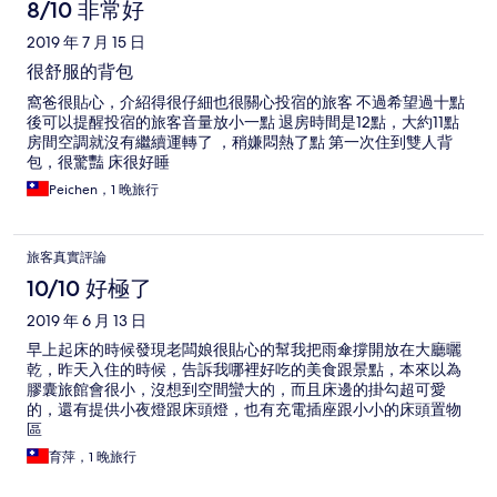
8/10 非常好
2019 年 7 月 15 日
很舒服的背包
窩爸很貼心，介紹得很仔細也很關心投宿的旅客 不過希望過十點
後可以提醒投宿的旅客音量放小一點 退房時間是12點，大約11點
房間空調就沒有繼續運轉了 ，稍嫌悶熱了點 第一次住到雙人背
包，很驚豔 床很好睡
Peichen，1 晚旅行
旅客真實評論
10/10 好極了
2019 年 6 月 13 日
早上起床的時候發現老闆娘很貼心的幫我把雨傘撐開放在大廳曬
乾，昨天入住的時候，告訴我哪裡好吃的美食跟景點，本來以為
膠囊旅館會很小，沒想到空間蠻大的，而且床邊的掛勾超可愛
的，還有提供小夜燈跟床頭燈，也有充電插座跟小小的床頭置物
區
育萍，1 晚旅行