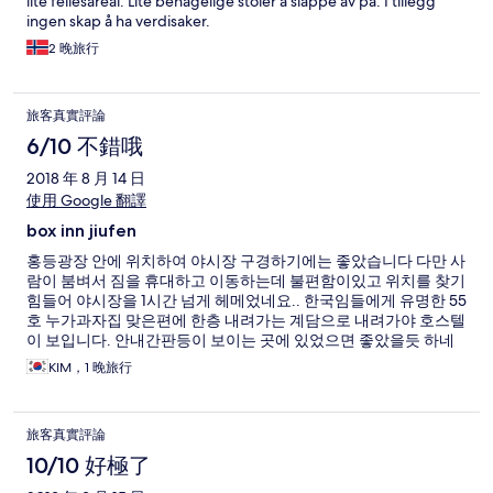
lite fellesareal. Lite behagelige stoler å slappe av på. I tillegg
ingen skap å ha verdisaker.
2 晚旅行
旅客真實評論
6/10 不錯哦
2018 年 8 月 14 日
使用 Google 翻譯
box inn jiufen
홍등광장 안에 위치하여 야시장 구경하기에는 좋았습니다 다만 사
람이 붐벼서 짐을 휴대하고 이동하는데 불편함이있고 위치를 찾기
힘들어 야시장을 1시간 넘게 헤메었네요.. 한국임들에게 유명한 55
호 누가과자집 맞은편에 한층 내려가는 계담으로 내려가야 호스텔
이 보입니다. 안내간판등이 보이는 곳에 있었으면 좋았을듯 하네
요
KIM，1 晚旅行
旅客真實評論
10/10 好極了