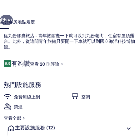
-
一個
下一個
青
24+
簡介
客房
地點
規定
年
從九份膠囊旅店 - 青年旅館走一下就可以到九份老街，住宿有屋頂露
旅
台。此外，從這間青年旅館只要開一下車就可以到國立海洋科技博物
館
館。
的
評
有夠讚
8.8
查看 20 則評論
8.8 分，滿分 10 分，
相
論
片
熱門設施服務
集
大廳酒吧
免費無線上網
空調
禁煙
查看全部
主要設施服務
(12)