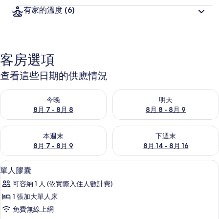
有家的溫度
(6)
客房選項
查看這些日期的供應情況
查看今晚 (8月 7 - 8月 8) 的供應情況
查看明天 (8月 8 - 8月 9) 的
今晚
明天
8月 7 - 8月 8
8月 8 - 8月 9
查看本週末 (8月 7 - 8月 9) 的供應情況
查看下週末 (8月 14 - 8月 16)
本週末
下週末
8月 7 - 8月 9
8月 14 - 8月 16
單人膠囊 | 高級寢具、遮光布/窗簾、
顯
9
單人膠囊
示
可容納 1 人 (依實際入住人數計費)
單
1 張加大單人床
人
免費無線上網
膠