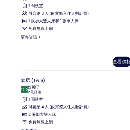
套
1 間臥室
房
可容納 3 人 (依實際入住人數計費)
(Queen
1 張加大雙人床和 1 張單人床
+
免費無線上網
Single)
的
更
更多資訊
多
所
套
有
房
(Queen
相
查看價
+
片
Single)
的
套房 (Twin) | 高級寢具、
顯
詳
23
套房 (Twin)
情
示
好極了
10.0
10.0 分，滿分 10 分
套
(2
2 則評論
則
房
1 間臥室
評
(Twin)
可容納 4 人 (依實際入住人數計費)
論)
的
2 張加大雙人床
所
免費無線上網
有