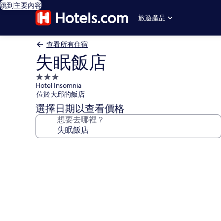
跳到主要內容
旅遊產品
查看所有住宿
失眠飯店
3.0
Hotel Insomnia
星
位於大邱的飯店
級
選擇日期以查看價格
住
想要去哪裡？
宿
失
眠
飯
店
的