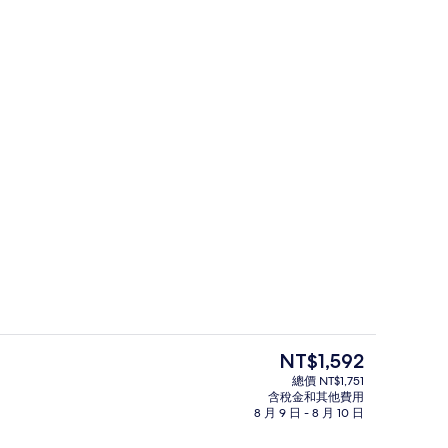
尊榮客房 | 高級寢具、記憶床墊、筆
目
NT$1,592
前
總價 NT$1,751
的
含稅金和其他費用
外觀
價
8 月 9 日 - 8 月 10 日
格
是