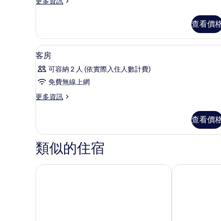
更
更多資訊
多
相
套
片
查看價
房
(Twin)
的
高級寢具、記憶床墊、筆電工作
顯
10
詳
客房
示
情
可容納 2 人 (依實際入住人數計費)
客
免費無線上網
房
更
更多資訊
的
多
所
客
查看價
房
有
的
相
詳
類似的住宿
情
片
大邱東城路東橫 INN
二月飯店 The S