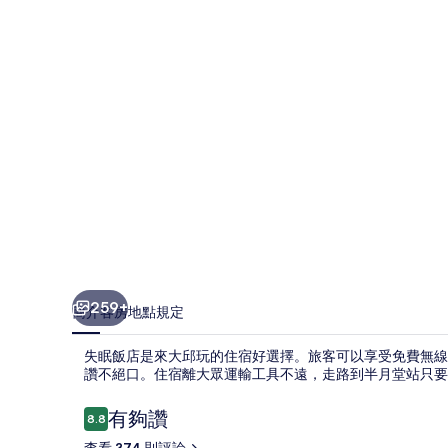
相
片
集
259+
簡介
客房
地點
規定
失眠飯店是來大邱玩的住宿好選擇。旅客可以享受免費無線
讚不絕口。住宿離大眾運輸工具不遠，走路到半月堂站只要 7
評
有夠讚
8.8
8.8 分，滿分 10 分，
論
查看 374 則評論