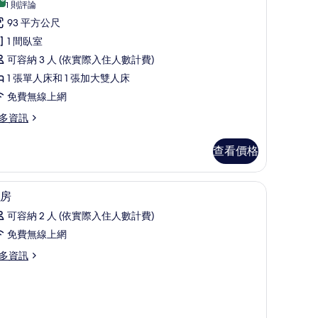
10.0 分，滿分 10 分
尊
(1
1 則評論
則
榮
93 平方公尺
評
雙
1 間臥室
論)
床
可容納 3 人 (依實際入住人數計費)
房
1 張單人床和 1 張加大雙人床
的
免費無線上網
所
多資訊
有
查看價格
相
片
遮光布/窗簾
高級寢具、記憶床墊、筆電工作空間、遮光布/
顯
7
房
示
可容納 2 人 (依實際入住人數計費)
客
免費無線上網
房
多資訊
的
所
有