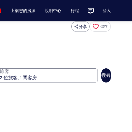
上架您的房源
說明中心
行程
登入
分享
儲存
旅客
搜尋