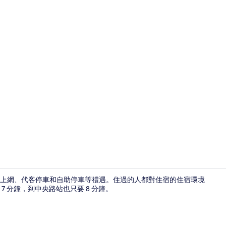
餐廳
上網、代客停車和自助停車等禮遇。住過的人都對住宿的住宿環境
 分鐘，到中央路站也只要 8 分鐘。
露台/庭院