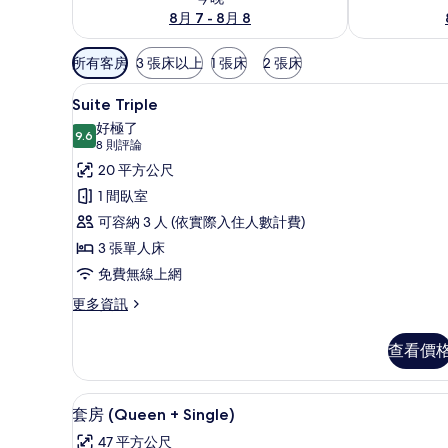
8月 7 - 8月 8
可
所有客房
3 張床以上
1 張床
2 張床
用
Suite Triple | 高級寢
顯
的
12
Suite Triple
示
客
好極了
9.6
房
Suite
9.6 分，滿分 10 分
(8
8 則評論
篩
Triple
則
20 平方公尺
選
評
的
1 間臥室
條
論)
所
可容納 3 人 (依實際入住人數計費)
件
有
3 張單人床
相
免費無線上網
片
更
更多資訊
多
Suite
查看價
Triple
的
詳
套房 (Queen + Single
顯
27
情
套房 (Queen + Single)
示
47 平方公尺