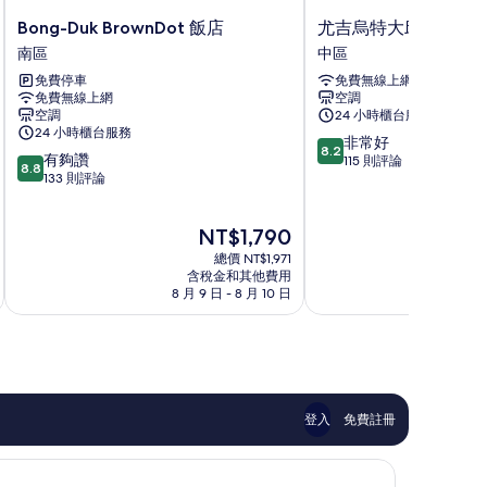
Bong-
尤
Bong-Duk BrownDot 飯店
尤吉烏特大邱站飯店
Duk
吉
南區
中區
BrownDot
烏
免費停車
免費無線上網
飯
特
免費無線上網
空調
店
大
空調
24 小時櫃台服務
南
邱
24 小時櫃台服務
8.2
區
站
非常好
8.2
8.8
有夠讚
分，
飯
115 則評論
8.8
分，
133 則評論
滿
店
滿
分
中
分
10
區
現
NT$1,790
10
分，
在
分，
非
總價 NT$1,971
價
有
含稅金和其他費用
常
格
8 月 9 日 - 8 月 10 日
8 
夠
好，
為
讚，
115
NT$1,790
133
則
則
評
評
論
論
登入
免費註冊