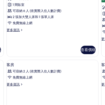
皇
1 間臥室
家
可容納 6 人 (依實際入住人數計費)
套
2 張加大雙人床和 1 張單人床
房
免費無線上網
的
更
更多資訊
所
多
有
皇
更
更
家
多
相
套
尊
格
查看價格
片
房
榮
的
雙
詳
床
記憶床墊、筆電工作空間、遮光布/窗簾
高級寢具、記憶床墊、筆電工作空間、
顯
情
4
房
客房
客
示
的
可容納 2 人 (依實際入住人數計費)
詳
客
情
免費無線上網
房
更
更
更多資訊
更
的
多
多
所
客
客
房
房
有
的
的