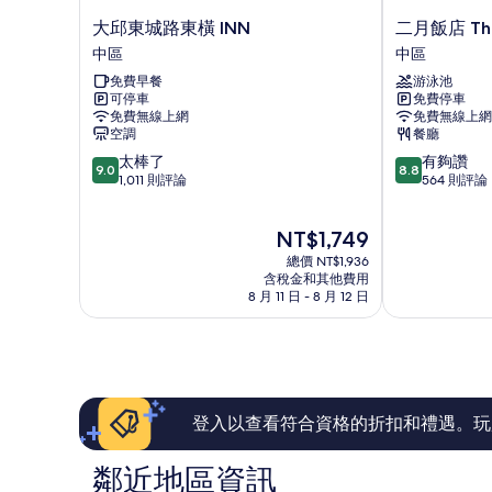
大
二
大邱東城路東橫 INN
二月飯店 The
邱
月
中區
中區
東
飯
免費早餐
游泳池
城
店
可停車
免費停車
路
The
免費無線上網
免費無線上網
東
Signature
空調
餐廳
橫
東
9.0
8.8
太棒了
有夠讚
INN
城
9.0
8.8
分，
分，
1,011 則評論
564 則評論
中
路
滿
滿
區
中
分
分
區
現
NT$1,749
10
10
在
分，
分，
總價 NT$1,936
價
太
有
含稅金和其他費用
格
8 月 11 日 - 8 月 12 日
棒
夠
為
了，
讚，
NT$1,749
1,011
564
則
則
評
評
論
論
登入以查看符合資格的折扣和禮遇。玩
鄰近地區資訊