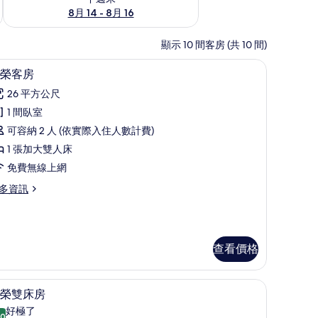
8月 14 - 8月 16
顯示 10 間客房 (共 10 間)
工作空間、遮光布/窗簾
尊榮客房 | 高級寢具、記憶床墊、筆電工作空
顯
31
榮客房
示
26 平方公尺
尊
1 間臥室
榮
可容納 2 人 (依實際入住人數計費)
客
1 張加大雙人床
房
免費無線上網
的
多資訊
所
有
相
查看價格
片
工作空間、遮光布/窗簾
尊榮雙床房 | 高級寢具、記憶床墊、筆電工作
顯
16
榮雙床房
示
好極了
.0