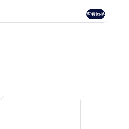
相
片
查看價格
Bong-Duk BrownDot 飯店
尤吉烏特大邱站飯店