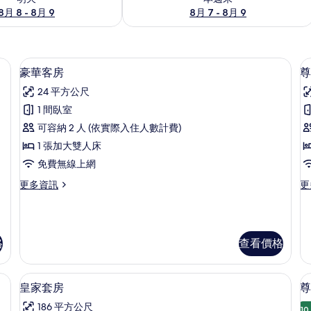
8月 8 - 8月 9
8月 7 - 8月 9
具、記憶床墊、筆電工作空間、遮光布/窗簾
豪華客房 | 高級寢具、記憶床墊、筆電
顯
50
豪華客房
尊
示
24 平方公尺
豪
1 間臥室
華
可容納 2 人 (依實際入住人數計費)
客
1 張加大雙人床
房
免費無線上網
的
更
更
更多資訊
更
所
多
多
有
豪
尊
華
榮
相
客
客
格
查看價格
片
房
房
的
的
詳
詳
) | 高級寢具、記憶床墊、筆電工作空間、遮光布/窗簾
皇家套房 | 高級寢具、記憶床墊、筆電
顯
情
情
25
皇家套房
尊
示
186 平方公尺
10