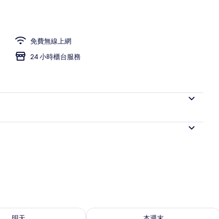
n + Single) | 高級寢具、記憶床墊、筆電工作空間、遮光布/窗簾
免費無線上網
24 小時櫃台服務
8 - 8月 9) 的供應情況
查看本週末 (8月 7 - 8月 9) 的供應情況
明天
本週末