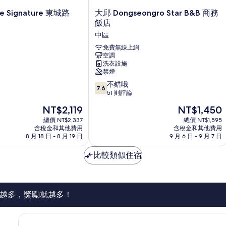
大
 Signature 東城路
大邱 Dongseongro Star B&B 商務
邱
飯店
Dongseongro
中區
Star
B&B
免費無線上網
空調
商
洗衣設施
務
禁煙
飯
7.6
店
不錯哦
7.6
分，
中
51 則評論
滿
區
現
現
NT$2,119
NT$1,450
分
在
在
10
總價 NT$2,337
總價 NT$1,595
價
價
含稅金和其他費用
含稅金和其他費用
分，
格
格
8 月 18 日 - 8 月 19 日
9 月 6 日 - 9 月 7 日
不
為
為
錯
NT$2,119
NT$1,450
比較類似住宿
哦，
51
則
評
論
越多，獎勵就越多！