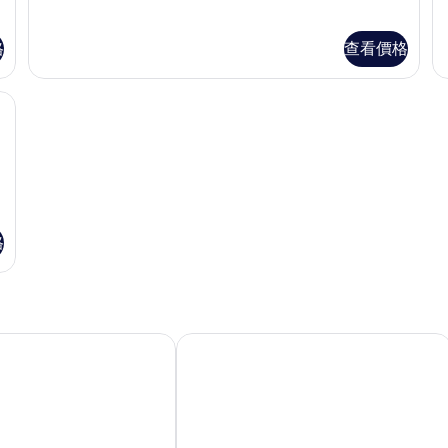
相
詳
詳
情
情
片
格
查看價格
空間、遮光布/窗簾
格
ignature 東城路
大邱 Dongseongro Star B&B 商務飯店