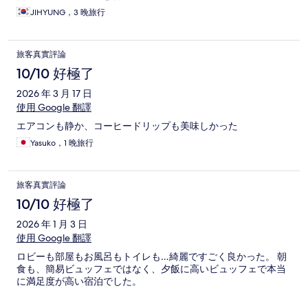
JIHYUNG，3 晚旅行
旅客真實評論
10/10 好極了
2026 年 3 月 17 日
使用 Google 翻譯
エアコンも静か、コーヒードリップも美味しかった
Yasuko，1 晚旅行
旅客真實評論
10/10 好極了
2026 年 1 月 3 日
使用 Google 翻譯
ロビーも部屋もお風呂もトイレも…綺麗ですごく良かった。 朝
食も、簡易ビュッフェではなく、夕飯に高いビュッフェで本当
に満足度が高い宿泊でした。