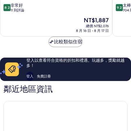
旅
町
8.2
9.2
非常好
太棒
8.2
9.2
店
分，
分，
11 則評論
704
高
滿
滿
現
NT$1,887
松
分
分
在
兵
10
10
總價 NT$2,076
價
庫
8 月 16 日 - 8 月 17 日
分，
分，
格
町
非
太
為
三
比較類似住宿
常
棒
NT$1,887
番
好，
了，
町
11
704
則
則
登入以查看符合資格的折扣和禮遇。玩越多，獎勵就越
評
評
多！
論
論
登入
免費註冊
鄰近地區資訊