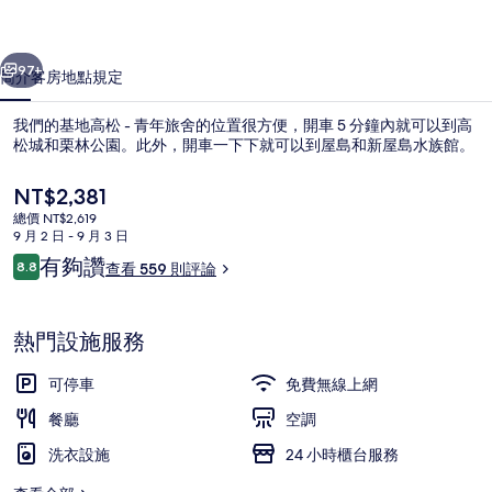
松
一個
下一個
-
97+
簡介
客房
地點
規定
青
我們的基地高松 - 青年旅舍的位置很方便，開車 5 分鐘內就可以到高
年
松城和栗林公園。此外，開車一下下就可以到屋島和新屋島水族館。
旅
目
NT$2,381
舍
前
總價 NT$2,619
的
的
9 月 2 日 - 9 月 3 日
價
評
有夠讚
8.8
查看 559 則評論
相
格
8.8 分，滿分 10 分，
論
是
片
行政雙床房 | 羽絨被、客房內保險箱
NT$2,381
熱門設施服務
集
可停車
免費無線上網
餐廳
空調
洗衣設施
24 小時櫃台服務