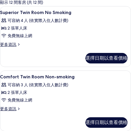
的
顯示 12 間客房 (共 12 間)
客
羽絨被、客房內保險箱、遮光布/窗簾
顯
1
Superior Twin Room No Smoking
房
示
篩
可容納 4 人 (依實際入住人數計費)
Superior
選
2 張單人床
Twin
條
免費無線上網
Room
件
No
更
更多資訊
多
Smoking
Superior
的
選擇日期以查看價格
Twin
所
Room
No
有
羽絨被、客房內保險箱、遮光布/窗簾
顯
1
Smoking
Comfort Twin Room Non-smoking
相
示
的
可容納 3 人 (依實際入住人數計費)
詳
片
Comfort
情
2 張單人床
Twin
免費無線上網
Room
Non-
更
更多資訊
多
smoking
Comfort
的
選擇日期以查看價格
Twin
所
Room