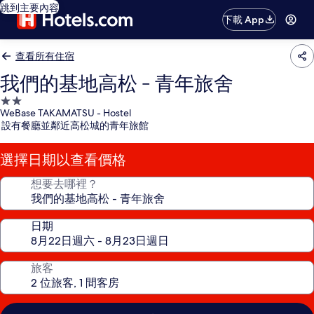
跳到主要內容
下載 App
查看所有住宿
我們的基地高松 - 青年旅舍
2.0
WeBase TAKAMATSU - Hostel
星
設有餐廳並鄰近高松城的青年旅館
級
住
選擇日期以查看價格
宿
想要去哪裡？
日期
旅客