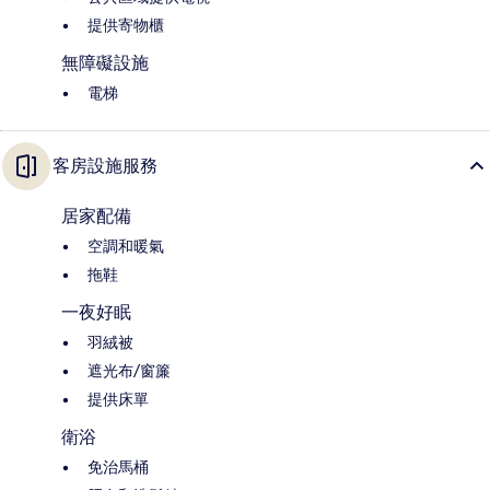
提供寄物櫃
無障礙設施
電梯
客房設施服務
居家配備
空調和暖氣
拖鞋
一夜好眠
羽絨被
遮光布/窗簾
提供床單
衛浴
免治馬桶