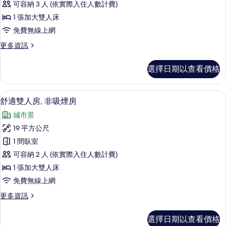
詳
片
可容納 3 人 (依實際入住人數計費)
人
情
1 張加大雙人床
房,
免費無線上網
非
更
更多資訊
吸
多
煙
標
選擇日期以查看價格
準
房
雙
的
人
舒適雙人房, 非吸煙房 | 羽絨被、客
顯
4
房,
舒適雙人房, 非吸煙房
所
示
非
有
城市景
吸
舒
煙
相
19 平方公尺
適
房
片
1 間臥室
的
雙
詳
可容納 2 人 (依實際入住人數計費)
人
情
1 張加大雙人床
房,
免費無線上網
非
更
更多資訊
吸
多
煙
舒
選擇日期以查看價格
適