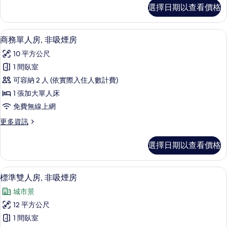
吸
標
選擇日期以查看價格
準
煙
單
房
人
商務單人房, 非吸煙房 | 羽絨被、客
顯
8
房,
商務單人房, 非吸煙房
的
示
非
所
10 平方公尺
吸
商
煙
有
1 間臥室
務
房
相
可容納 2 人 (依實際入住人數計費)
的
單
詳
片
1 張加大單人床
人
情
免費無線上網
房,
更
更多資訊
非
多
吸
商
選擇日期以查看價格
務
煙
單
房
人
標準雙人房, 非吸煙房 | 羽絨被、客
顯
4
房,
標準雙人房, 非吸煙房
的
示
非
所
城市景
吸
標
煙
有
12 平方公尺
準
房
相
1 間臥室
的
雙