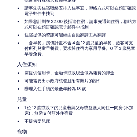
櫃台會有服務人員接待旅客
請事先與住宿聯絡安排入住事宜，聯絡方式可以在預訂確認
電子郵件中找到
如果您計劃在 22:00 後抵達住宿，請事先通知住宿，聯絡方
式可以在預訂確認電子郵件中找到
住宿提供的資訊可能經由自動翻譯工具翻譯
「含早餐」房價計畫不含 4 至 12 歲兒童的早餐，旅客可支
付所列兒童早餐費，要求於住宿內享用早餐。0 至 3 歲兒童
早餐免費。
入住須知
需提供信用卡、金融卡或以現金做為雜費的押金
可能需要出示政府核發且附有照片的證件
辦理入住手續的最低年齡為 18 歲
兒童
1 位 12 歲或以下的兒童若與父母或監護人同住一間房 (不加
床)，無需支付額外住宿費
不提供嬰兒床
寵物