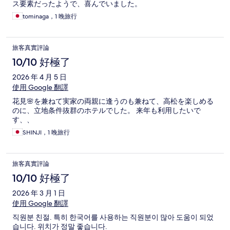
ス要素だったようで、喜んでいました。
tominaga，1 晚旅行
旅客真實評論
10/10 好極了
2026 年 4 月 5 日
使用 Google 翻譯
花見🌸を兼ねて実家の両親に逢うのも兼ねて、高松を楽しめる
のに、立地条件抜群のホテルでした。 来年も利用したいで
す、、
SHINJI，1 晚旅行
旅客真實評論
10/10 好極了
2026 年 3 月 1 日
使用 Google 翻譯
직원분 친절. 특히 한국어를 사용하는 직원분이 많아 도움이 되었
습니다. 위치가 정말 좋습니다.