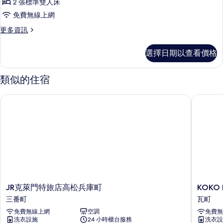
2 張標準雙人床
床
免費無線上網
房,
更
更多資訊
非
多
吸
豪
選擇日期以查看價格
華
煙
雙
房
床
類似的住宿
房,
(with
非
Extra
JR克萊門特旅店高松兵庫町
KOKO H
吸
Bed)
煙
房
的
(with
所
Extra
有
Bed)
的
相
詳
片
情
JR
KOKO
JR克萊門特旅店高松兵庫町
KOKO
克
HOTEL
三番町
瓦町
萊
高
免費無線上網
空調
免費無
門
松
洗衣設施
24 小時櫃台服務
洗衣設
特
瓦