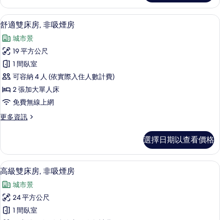
房
雙
的
人
羽絨被、客房內保險箱、遮光布/窗簾
顯
5
房,
舒適雙床房, 非吸煙房
所
示
非
有
城市景
吸
舒
煙
相
19 平方公尺
適
房
片
1 間臥室
的
雙
詳
可容納 4 人 (依實際入住人數計費)
床
情
2 張加大單人床
房,
免費無線上網
非
更
更多資訊
吸
多
煙
舒
選擇日期以查看價格
適
房
雙
的
床
羽絨被、客房內保險箱、遮光布/窗簾
顯
6
房,
高級雙床房, 非吸煙房
所
示
非
有
城市景
吸
高
煙
相
24 平方公尺
級
房
片
1 間臥室
的
雙