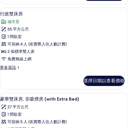
相
雙
片
床
行政雙床房 | 羽絨被、客房內保險箱
顯
10
房
行政雙床房
示
的
城市景
詳
行
情
55 平方公尺
政
1 間臥室
雙
可容納 4 人 (依實際入住人數計費)
床
2 張標準雙人床
房
免費無線上網
的
更
更多資訊
所
多
有
行
選擇日期以查看價格
政
相
雙
片
床
豪華雙床房, 非吸煙房 (with Extra
顯
9
房
豪華雙床房, 非吸煙房 (with Extra Bed)
示
的
27 平方公尺
詳
豪
情
1 間臥室
華
可容納 5 人 (依實際入住人數計費)
雙