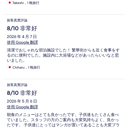
Takeshi，1 晚旅行
旅客真實評論
8/10 非常好
2026 年 4 月 7 日
使用 Google 翻譯
清潔でおしゃれな宿泊施設でした！ 繁華街からも近く食事をす
るのに便利でした。施設内に大浴場などがあったらいいなと思
いました。
Chiharu，1 晚旅行
旅客真實評論
8/10 非常好
2026 年 5 月 6 日
使用 Google 翻譯
朝食のメニューはとても良かったです。子供達もたくさん食べ
ていました。スタッフの方のご案内も大変気持ちよく、良かっ
たです。 子供達にとってはマンガが置いてあることも大変プラ