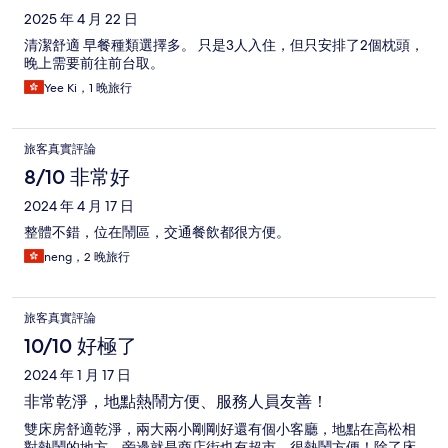
2025 年 4 月 22 日
清潔舒適 早餐種類選擇多。 只是3人入住，但只安排了2個枕頭，
晚上需要前往前台取。
Yee Ki，1 晚旅行
旅客真實評論
8/10 非常好
2024 年 4 月 17 日
整體不錯，位在鬧區，交通餐飲都很方便。
neng，2 晚旅行
旅客真實評論
10/10 好極了
2024 年 1 月 17 日
非常乾淨，地點熱鬧方便、服務人員友善！
雙床房舒適乾淨，兩大兩小剛剛好還有個小客廳，地點在高松相
對熱鬧的地方，旁邊就是商店街也有超市，很熱鬧方便！除了床