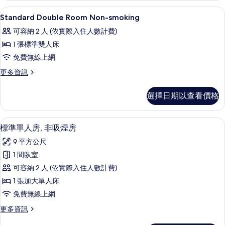
Non-
有
羽絨被、客房內保險箱、遮光布/窗簾
顯
1
smoking
Standard Double Room Non-smoking
相
示
的
可容納 2 人 (依實際入住人數計費)
詳
片
Standard
情
1 張標準雙人床
Double
免費無線上網
Room
Non-
更
更多資訊
多
smoking
Standard
的
選擇日期以查看價格
Double
所
Room
Non-
有
標準單人房, 非吸煙房 | 羽絨被、客
顯
6
smoking
標準單人房, 非吸煙房
相
示
的
9 平方公尺
詳
片
標
情
1 間臥室
準
可容納 2 人 (依實際入住人數計費)
單
1 張加大單人床
人
免費無線上網
房,
更
更多資訊
非
多