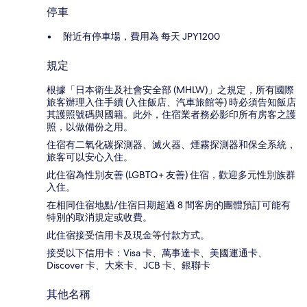
停車
附近有停車場，費用為 每天 JPY1200
規定
根據「日本衛生及社會安全部 (MHLW)」之規定，所有國際
旅客辦理入住手續 (入住飯店、汽車旅館等) 時必須告知飯店
其護照號碼與國籍。此外，住宿業者務必影印所有房客之護
照，以做備份之用。
住宿有二氧化碳探測器、滅火器、煙霧探測器和保全系統，
旅客可以安心入住。
此住宿為性別友善 (LGBTQ+ 友善) 住宿，歡迎多元性別族群
入住。
在相同住宿地點/住宿日期超過 8 間客房的團體預訂可能有
特別的取消規定或收費。
此住宿接受信用卡及現金等付款方式。
接受以下信用卡：Visa 卡、萬事達卡、美國運通卡、
Discover 卡、大來卡、JCB 卡、銀聯卡
其他名稱