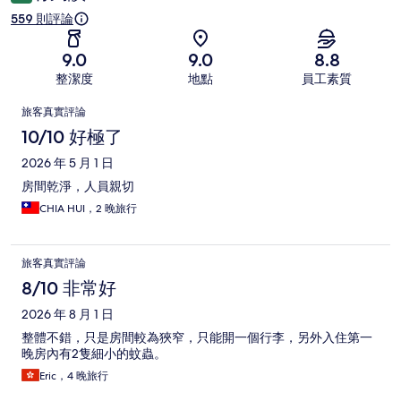
559 則評論
9.0
9.0
8.8
整潔度
地點
員工素質
評
旅客真實評論
論
10/10 好極了
2026 年 5 月 1 日
房間乾淨，人員親切
CHIA HUI，2 晚旅行
旅客真實評論
8/10 非常好
2026 年 8 月 1 日
整體不錯，只是房間較為狹窄，只能開一個行李，另外入住第一
晚房內有2隻細小的蚊蟲。
Eric，4 晚旅行