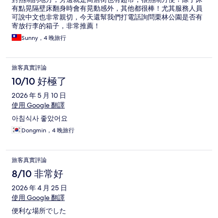
有點晃隔壁床翻身時會有晃動感外，其他都很棒！尤其服務人員
可說中文也非常親切，今天還幫我們打電話詢問栗林公園是否有
寄放行李的箱子，非常推薦！
Sunny，4 晚旅行
旅客真實評論
10/10 好極了
2026 年 5 月 10 日
使用 Google 翻譯
아침식사 좋았어요
Dongmin，4 晚旅行
旅客真實評論
8/10 非常好
2026 年 4 月 25 日
使用 Google 翻譯
便利な場所でした