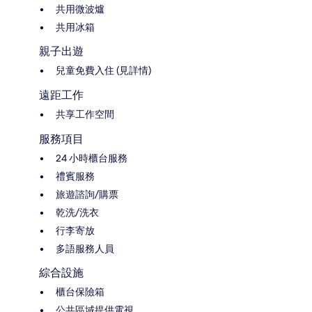
共用微波爐
共用冰箱
親子出遊
兒童免費入住 (見詳情)
遠距工作
共享工作空間
服務項目
24 小時櫃台服務
禮賓服務
旅遊諮詢/購票
乾洗/洗衣
行李寄放
多語服務人員
綜合設施
櫃台保險箱
公共區域提供電視