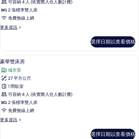
詳
可容納 4 人 (依實際入住人數計費)
床
情
2 張標準雙人床
房,
免費無線上網
非
更
更多資訊
吸
多
煙
高
選擇日期以查看價格
級
房
雙
的
床
豪華雙床房 | 羽絨被、客房內保險箱
顯
10
房,
豪華雙床房
所
示
非
有
城市景
吸
豪
煙
相
27 平方公尺
華
房
片
1 間臥室
的
雙
詳
可容納 4 人 (依實際入住人數計費)
床
情
2 張標準雙人床
房
免費無線上網
的
更
更多資訊
所
多
有
豪
選擇日期以查看價格
華