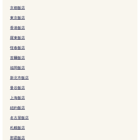
r
h
結
-
連
a
結
的
的
N
結
s
京都飯店
連
連
o
的
結
結
R
連
東京飯店
e
結
香港飯店
s
o
羅東飯店
r
t
恆春飯店
F
e
首爾飯店
e
的
福岡飯店
連
新北市飯店
結
曼谷飯店
上海飯店
紐約飯店
名古屋飯店
札幌飯店
那霸飯店