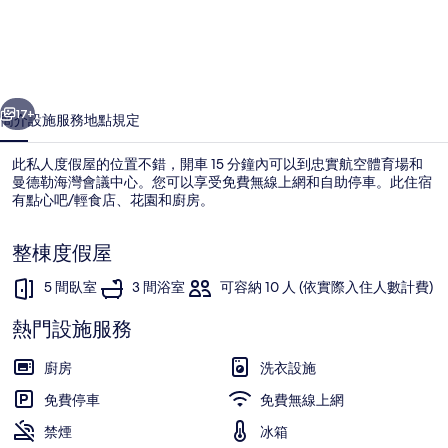
斯
5
房
一個
下一個
可
17+
簡介
設施服務
地點
規定
入
此私人度假屋的位置不錯，開車 15 分鐘內可以到忠實航空體育場和
住
曼德勒海灣會議中心。您可以享受免費無線上網和自助停車。此住宿
10
有點心吧/輕食店、花園和廚房。
人
整棟度假屋
之
5 間臥室
3 間浴室
可容納 10 人 (依實際入住人數計費)
家
飯
熱門設施服務
家庭獨棟房屋, 5 間臥室, 非吸煙房 | 
店
廚房
洗衣設施
的
免費停車
免費無線上網
相
禁煙
冰箱