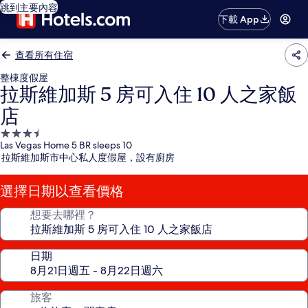
跳到主要內容
下載 App
查看所有住宿
整棟度假屋
拉斯維加斯 5 房可入住 10 人之家飯
店
3.5
Las Vegas Home 5 BR sleeps 10
星
拉斯維加斯市中心私人度假屋，設有廚房
級
住
選擇日期以查看價格
宿
想要去哪裡？
日期
旅客