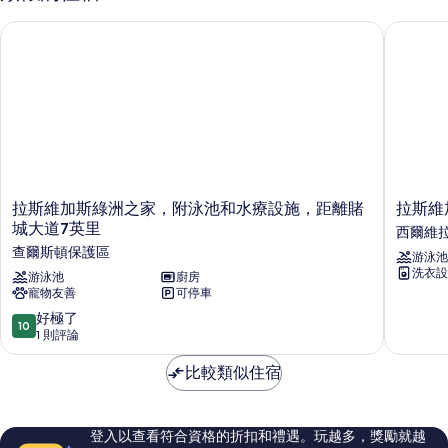
拉斯維加斯綠洲之家，附泳池和水療設施，距離賭城大道7英里
拉斯維加
拉
拉
拉斯維加斯綠洲之家，附泳池和水療設施，距離賭
拉斯維
斯
斯
城大道7英里
西爾維
維
維
查爾斯頓保護區
游泳池
加
加
洗衣設
斯
游泳池
廚房
斯
寵物友善
可停車
綠
私
洲
人
10.0
好極了
10
之
泳
分，
1 則評論
家，
池、
滿
附
火
分
比較類似住宿
泳
坑
10
池
及
分，
和
烤
好
登入以查看符合資格的折扣和禮遇。玩越多，獎勵就越
水
架
極