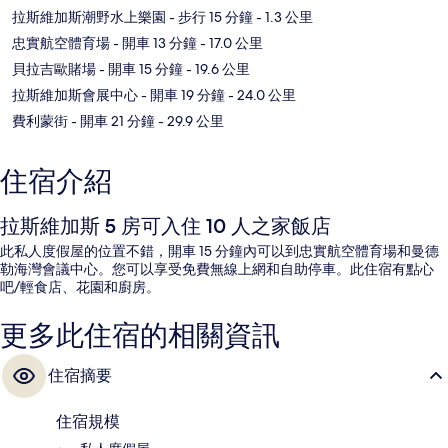
拉斯維加斯潮野水上樂園
- 步行 15 分鐘
- 1.3 公里
忠實航空體育場
- 開車 13 分鐘
- 17.0 公里
貝拉吉歐賭場
- 開車 15 分鐘
- 19.6 公里
拉斯維加斯會展中心
- 開車 19 分鐘
- 24.0 公里
費利蒙街
- 開車 21 分鐘
- 29.9 公里
住宿介紹
拉斯維加斯 5 房可入住 10 人之家飯店
此私人度假屋的位置不錯，開車 15 分鐘內可以到忠實航空體育場和曼德
勒海灣會議中心。您可以享受免費無線上網和自助停車。此住宿有點心
吧/輕食店、花園和廚房。
更多此住宿的相關資訊
住宿摘要
住宿規模