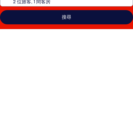
搜尋
拉
斯
維
加