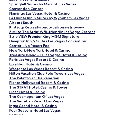
e
u
S
Springhill Suites by Marriott Las Vegas
C
x
p
Convention Center
a
o
r
F
Flamingo Las Vegas Hotel & Casino
r
r
i
l
L
La Quinta Inn & Suites by Wyndham Las Vegas
r
H
n
a
a
Airport South
i
o
g
m
Q
K
Kintsugi Retreat-condo-balcony-stripview
a
t
h
i
u
i
6
6 Mi to The Strip: Wfh-friendly Las Vegas Retreat
g
e
i
n
i
n
M
S
Strip VIEW Premier King MGM Signature
e
l
l
g
n
t
i
t
H
Hampton Inn & Suites Las Vegas Convention
H
a
l
o
t
s
t
r
a
Center - No Resort Fee
o
n
S
L
a
u
o
i
m
N
New York-New York Hotel & Casino
u
d
u
a
I
g
T
p
p
e
T
Treasure Island - TI Las Vegas Hotel & Casino
s
C
i
s
n
i
h
V
t
w
r
P
Paris Las Vegas Resort & Casino
e
a
t
V
n
R
e
I
o
Y
e
a
E
Excalibur Hotel & Casino
的
s
e
e
&
e
S
E
n
o
a
r
x
W
Westgate Las Vegas Resort & Casino
連
i
s
g
S
t
t
W
I
r
s
i
c
e
H
Hilton Vacation Club Polo Towers Las Vegas
結
n
b
a
u
r
r
P
n
k
u
s
a
s
i
T
The Palazzo at The Venetian
o
y
s
i
e
i
r
n
-
r
L
l
t
l
h
P
Planet Hollywood Resort & Casino
的
M
H
t
a
p
e
&
N
e
a
i
g
t
e
l
T
The STRAT Hotel, Casino & Tower
連
a
o
e
t
:
m
S
e
I
s
b
a
o
P
a
h
P
Plaza Hotel & Casino
結
r
t
s
-
W
i
u
w
s
V
u
t
n
a
n
e
l
T
The Cosmopolitan Of Las Vegas
r
e
b
c
f
e
i
Y
l
e
r
e
V
l
e
S
a
h
T
The Venetian Resort Las Vegas
i
l
y
o
h
r
t
o
a
g
H
L
a
a
t
T
z
e
h
M
Mgm Grand Hotel & Casino
o
&
W
n
-
K
e
r
n
a
o
a
c
z
H
R
a
C
e
g
F
Four Seasons Hotel Las Vegas
t
C
y
d
f
i
s
k
d
s
t
s
a
z
o
A
H
o
V
m
o
B