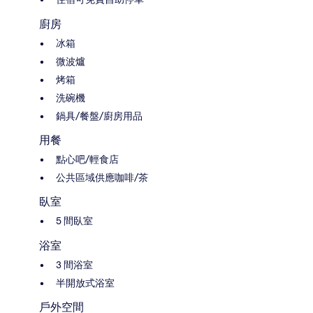
廚房
冰箱
微波爐
烤箱
洗碗機
鍋具/餐盤/廚房用品
用餐
點心吧/輕食店
公共區域供應咖啡/茶
臥室
5 間臥室
浴室
3 間浴室
半開放式浴室
戶外空間