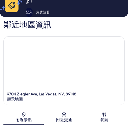
多！
療
度
了，
設
假
1
登入
免費註冊
施，
屋
則
距
西
評
鄰近地區資訊
離
爾
論
賭
維
城
拉
大
多
道
牧
7
場
英
里
查
爾
斯
頓
保
護
9704 Ziegler Ave, Las Vegas, NV, 89148
區
顯示地圖
地圖
附近景點
附近交通
餐廳