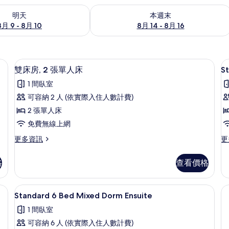
9 - 8月 10) 的供應情況
查看本週末 (8月 14 - 8月 16) 的供應情
明天
本週末
8月 9 - 8月 10
8月 14 - 8月 16
免費無線上網、床單
雙床房, 2 張單人床 | 客房內保險箱
顯
2
雙床房, 2 張單人床
S
示
1 間臥室
S
雙
可容納 2 人 (依實際入住人數計費)
4
床
2 張單人床
B
房,
免費無線上網
M
2
D
更
更
更多資訊
更
張
多
多
E
單
雙
St
格
查看價格
床
4
人
房,
B
床
2
Mi
免費無線上網、床單
客房內保險箱、遮光布/窗簾、免費無
顯
2
張
D
的
Standard 6 Bed Mixed Dorm Ensuite
示
單
En
所
1 間臥室
人
的
Standard
有
床
詳
可容納 6 人 (依實際入住人數計費)
6