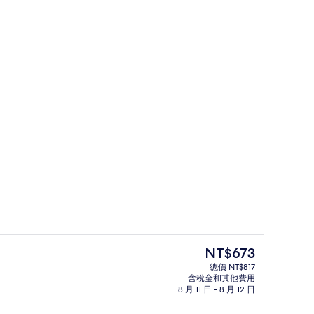
 張單人床 | 客房內保險箱、遮光布/窗簾、免費無線上網、床單
咖啡館
目
NT$673
前
總價 NT$817
的
含稅金和其他費用
客房內保險箱、遮光布/窗簾、免費無
價
8 月 11 日 - 8 月 12 日
格
是