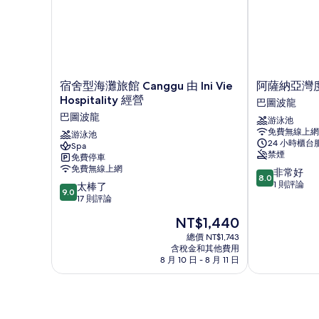
宿
阿
宿舍型海灘旅館 Canggu 由 Ini Vie
阿薩納亞灣
舍
薩
Hospitality 經營
巴圖波龍
型
納
巴圖波龍
游泳池
海
亞
免費無線上網
灘
游泳池
灣
24 小時櫃台
Spa
旅
度
禁煙
免費停車
館
假
免費無線上網
8.0
非常好
Canggu
村
8.0
分，
1 則評論
9.0
由
太棒了
巴
9.0
滿
分，
Ini
17 則評論
圖
分
滿
Vie
波
現
NT$1,440
10
分
Hospitality
龍
在
分，
10
經
總價 NT$1,743
價
非
含稅金和其他費用
分，
營
格
8 月 10 日 - 8 月 11 日
常
太
巴
為
好，
棒
圖
NT$1,440
1
了，
波
則
17
龍
評
則