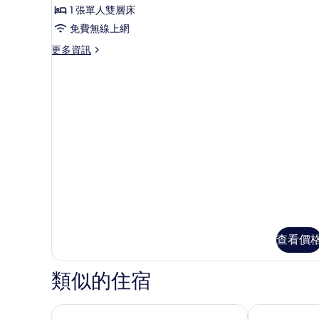
人
所
1 張單人雙層床
Bed
床
有
的
免費無線上網
Female
詳
相
Dorm
更
更多資訊
情
多
Ensuite
片
Standard
的
4
所
Bed
Female
有
Dorm
相
Ensuite
的
片
詳
情
查看價
類似的住宿
宿舍型海灘旅館 Canggu 由 Ini Vie Hospitality 經營
阿薩納亞灣度