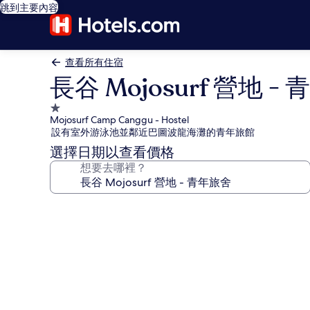
跳到主要內容
查看所有住宿
長谷 Mojosurf 營地 -
1.0
Mojosurf Camp Canggu - Hostel
星
設有室外游泳池並鄰近巴圖波龍海灘的青年旅館
級
選擇日期以查看價格
住
想要去哪裡？
宿
長
谷
Mojosurf
營
地