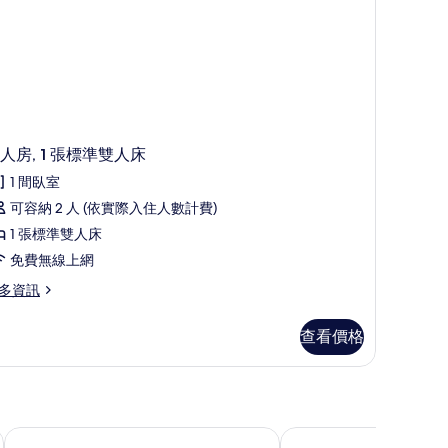
人房, 1 張標準雙人床
1 間臥室
可容納 2 人 (依實際入住人數計費)
1 張標準雙人床
免費無線上網
多資訊
查看價格
長谷 Pondok Lulik 民宿
科斯第一青年旅舍