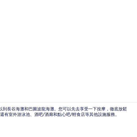
雙床房, 2
5 分鐘內可以到長谷海灘和巴圖波龍海灘。您可以先去享受一下按摩，徹底放鬆
還有室外游泳池、酒吧/酒廊和點心吧/輕食店等其他設施服務。
室外游泳池