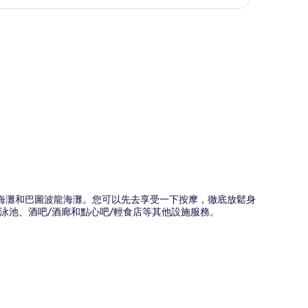
圖
可以到長谷海灘和巴圖波龍海灘。您可以先去享受一下按摩，徹底放鬆身
泳池、酒吧/酒廊和點心吧/輕食店等其他設施服務。