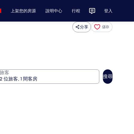
上架您的房源
說明中心
行程
登入
分享
儲存
旅客
搜尋