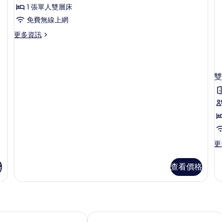
的
情
相
1 張單人雙層床
Bed
詳
片
情
免費無線上網
Mixed
Dorm
更
更多資訊
多
Ensuite
Standard
的
6
所
Bed
雙
Mixed
有
Dorm
相
Ensuite
的
片
詳
情
更
更
多
雙
格
查看價格
人
房,
1
張
標
準
假村
威納回音海灘旅館