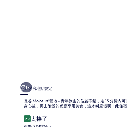
-
青
年
旅
舍
的
相
片
集
17+
簡介
客房
地點
規定
長谷 Mojosurf 營地 - 青年旅舍的位置不錯，走 1
身心後，再去附設的餐廳享用美食，這才叫度假啊！此住宿
評
太棒了
9.0
9.0 分，滿分 10 分，
論
查看 7 則評論