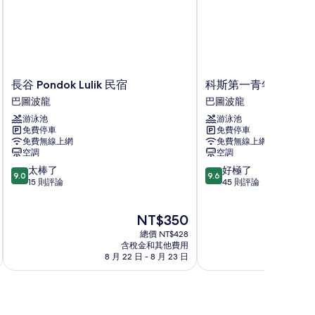
長
科
長谷 Pondok Lulik 民宿
科斯第一青年旅舍
谷
斯
巴圖波龍
巴圖波龍
Pondok
第
游泳池
游泳池
Lulik
一
免費停車
免費停車
民
青
免費無線上網
免費無線上網
宿
年
空調
空調
巴
旅
9.0
9.6
太棒了
好極了
圖
舍
9.0
9.6
分，
分，
15 則評論
45 則評論
波
巴
滿
滿
龍
圖
分
分
波
現
NT$350
10
10
龍
在
分，
分，
總價 NT$428
價
太
好
含稅金和其他費用
格
8 月 22 日 - 8 月 23 日
棒
極
為
了，
了，
NT$350
15
45
則
則
評
評