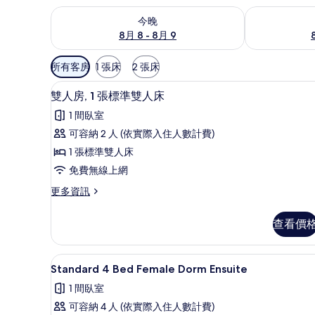
查看今晚 (8月 8 - 8月 9) 的供應情況
查看明天 (8月 
今晚
8月 8 - 8月 9
可
所有客房
1 張床
2 張床
用
客房內保險箱、遮光布/窗簾、
顯
的
1
雙人房, 1 張標準雙人床
示
客
1 間臥室
房
雙
可容納 2 人 (依實際入住人數計費)
篩
人
1 張標準雙人床
選
房,
條
免費無線上網
1
件
更
更多資訊
張
多
標
雙
查看價
人
準
房,
雙
1
客房內保險箱、遮光布/窗簾、
顯
2
張
人
Standard 4 Bed Female Dorm Ensuite
示
標
床
1 間臥室
準
Standard
的
雙
可容納 4 人 (依實際入住人數計費)
4