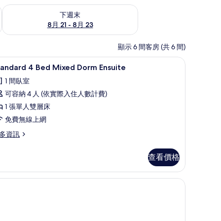
況
查看下週末 (8月 21 - 8月 23) 的供應情況
下週末
8月 21 - 8月 23
顯示 6 間客房 (共 6 間)
、遮光布/窗簾、免費無線上網、床單
客房內保險箱、遮光布/窗簾、免費無線上網、
顯
2
tandard 4 Bed Mixed Dorm Ensuite
示
1 間臥室
tandard
可容納 4 人 (依實際入住人數計費)
1 張單人雙層床
ed
免費無線上網
ixed
orm
多資訊
nsuite
andard
的
查看價格
所
ed
xed
有
線上網、床單
orm
相
suite
片