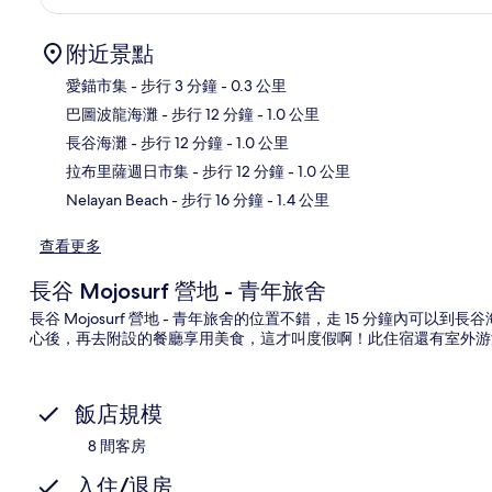
附近景點
愛錨市集
- 步行 3 分鐘
- 0.3 公里
巴圖波龍海灘
- 步行 12 分鐘
- 1.0 公里
地
長谷海灘
- 步行 12 分鐘
- 1.0 公里
拉布里薩週日市集
- 步行 12 分鐘
- 1.0 公里
Nelayan Beach
- 步行 16 分鐘
- 1.4 公里
查看更多
長谷 Mojosurf 營地 - 青年旅舍
長谷 Mojosurf 營地 - 青年旅舍的位置不錯，走 15 分鐘內
心後，再去附設的餐廳享用美食，這才叫度假啊！此住宿還有室外游
飯店規模
8 間客房
入住/退房