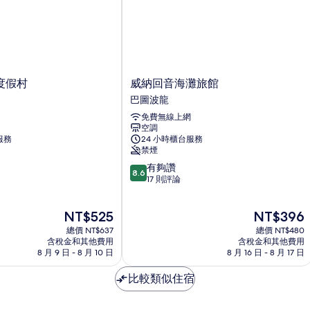
雙
人
床
的
詳
情
威
度假村
威納回音海灘旅館
納
巴圖波龍
回
免費無線上網
音
空調
海
服務
24 小時櫃台服務
灘
禁煙
旅
8.6
有夠讚
館
8.6
分，
17 則評論
巴
滿
圖
分
波
現
現
NT$525
NT$396
10
龍
在
在
分，
總價 NT$637
總價 NT$480
價
價
有
含稅金和其他費用
含稅金和其他費用
格
格
8 月 9 日 - 8 月 10 日
8 月 16 日 - 8 月 17 日
夠
為
為
讚，
NT$525
NT$396
比較類似住宿
17
則
評