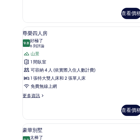
榮
缸
客
查看價
的
房,
熱
所
水
尊榮四人房 | 高級寢具、客房
顯
有
浴
11
尊榮四人房
缸
示
相
好極了
的
9.8
9.8 分，滿分 10 分
尊
(6
片
6 則評論
詳
則
榮
山景
情
評
四
1 間臥室
論)
人
可容納 4 人 (依實際入住人數計費)
房
1 張特大雙人床和 2 張單人床
的
免費無線上網
所
更
更多資訊
多
有
尊
查看價
相
榮
四
片
人
豪華別墅 | 高級寢具、客房內
顯
5
房
豪華別墅
示
的
太棒了
9.0