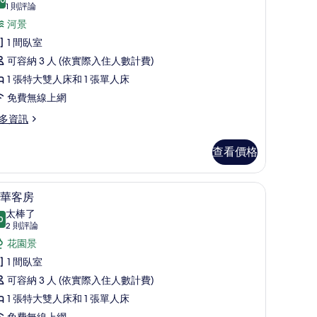
10.0 分，滿分 10 分
奢
(1
1 則評論
則
華
河景
評
客
1 間臥室
論)
房
可容納 3 人 (依實際入住人數計費)
的
1 張特大雙人床和 1 張單人床
所
免費無線上網
有
多資訊
相
查看價格
片
、免費搖籃/嬰兒床
高級寢具、客房內保險箱、遮光布/窗簾、免費
顯
6
華客房
示
太棒了
0
9.0 分，滿分 10 分
豪
(2
2 則評論
則
華
花園景
評
客
1 間臥室
論)
房
可容納 3 人 (依實際入住人數計費)
的
1 張特大雙人床和 1 張單人床
免費無線上網