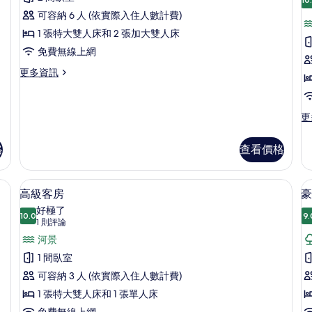
情
普
片
的
可容納 6 人 (依實際入住人數計費)
詳
通
情
1 張特大雙人床和 2 張加大雙人床
別
免費無線上網
墅
更
更多資訊
的
多
所
普
通
有
更
更
別
多
相
墅
奢
的
格
查看價格
片
華
詳
客
情
房
寢具、客房內保險箱、遮光布/窗簾、免費搖籃/嬰兒床
高級寢具、客房內保險箱、遮光布/窗簾
顯
13
的
高級客房
豪
示
詳
好極了
10.0
情
9.
10.0 分，滿分 10 分
高
(1
1 則評論
則
級
河景
評
客
1 間臥室
論)
房
可容納 3 人 (依實際入住人數計費)
的
1 張特大雙人床和 1 張單人床
免費無線上網