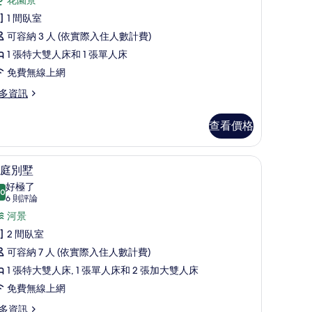
華
片
評
客
1 間臥室
論)
房
可容納 3 人 (依實際入住人數計費)
的
1 張特大雙人床和 1 張單人床
所
免費無線上網
有
多資訊
相
查看價格
片
、免費搖籃/嬰兒床
咖啡機/沖茶器、小冰箱、兒童餐椅
顯
14
庭別墅
示
好極了
.0
10.0 分，滿分 10 分
家
(6
6 則評論
則
庭
河景
評
別
2 間臥室
論)
墅
可容納 7 人 (依實際入住人數計費)
的
1 張特大雙人床, 1 張單人床和 2 張加大雙人床
所
免費無線上網
有
多資訊