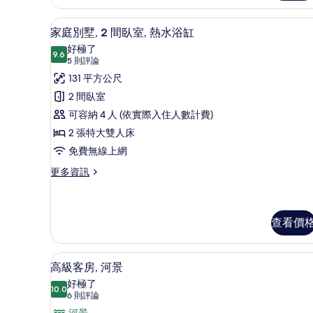
bed,
所
Non
有
家庭別墅, 2 間臥室, 熱水浴
顯
Smoking
22
家庭別墅, 2 間臥室, 熱水浴缸
的
相
示
好極了
詳
9.6
片
9.6 分，滿分 10 分
家
(5
5 則評論
情
則
庭
131 平方公尺
評
別
2 間臥室
論)
墅,
可容納 4 人 (依實際入住人數計費)
2
2 張特大雙人床
間
免費無線上網
臥
更
更多資訊
多
室,
家
熱
庭
水
別
查看價
墅,
浴
2
缸
高級寢具、客房內保險箱、遮光
顯
間
11
高級客房, 河景
臥
的
示
好極了
室,
10.0
所
10.0 分，滿分 10 分
高
(6
6 則評論
熱
水
則
河景