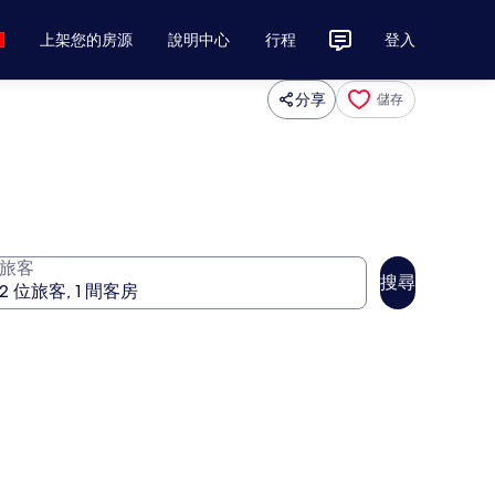
上架您的房源
說明中心
行程
登入
分享
儲存
旅客
搜尋