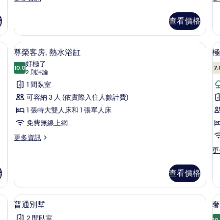
多
多
相
尊
家
格
查看價格
片
榮
庭
別
別
墅
墅
內保險箱、遮光布/窗簾、免費搖籃/嬰兒床
客房景觀
顯
8
的
的
尊榮客房, 熱水浴缸
極
示
詳
詳
好極了
情
10.0
情
7.
10.0 分，滿分 10 分
尊
(2
2 則評論
則
榮
1 間臥室
評
客
可容納 3 人 (依實際入住人數計費)
論)
房,
1 張特大雙人床和 1 張單人床
熱
免費無線上網
水
更
更多資訊
多
浴
更
更
尊
多
缸
榮
極
客
格
查看價格
的
品
房,
客
所
熱
房
保險箱、遮光布/窗簾、免費搖籃/嬰兒床
普通別墅 | 高級寢具、客房內保險箱、
顯
水
有
7
的
普通別墅
奢
浴
示
詳
相
缸
2 間臥室
10