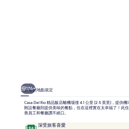
飯
店
的
相
片
集
176+
簡介
客房
地點
規定
Casa Del Rio 精品飯店離機場僅 4.1 公里 (2.5 英
附設餐廳則提供美味的餐點，住在這裡實在太幸福了！此住宿
善員工和餐廳讚不絕口。
評
9.6
深受旅客喜愛