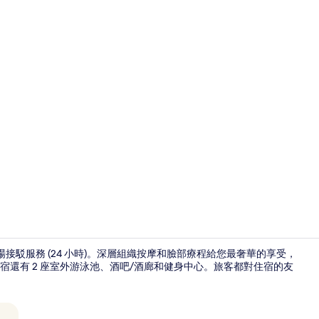
客房景觀
里)，提供機場接駁服務 (24 小時)。深層組織按摩和臉部療程給您最奢華的享受，
還有 2 座室外游泳池、酒吧/酒廊和健身中心。旅客都對住宿的友
家庭別墅, 