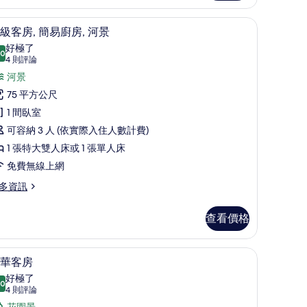
人
、免費搖籃/嬰兒床
床
高級寢具、客房內保險箱、遮光布/窗簾、免費
顯
11
級客房, 簡易廚房, 河景
和
示
好極了
.0
10.0 分，滿分 10 分
高
(4
4 則評論
張
則
級
河景
評
沙
客
75 平方公尺
論)
發
,
1 間臥室
,
簡
可容納 3 人 (依實際入住人數計費)
非
易
1 張特大雙人床或 1 張單人床
吸
廚
免費無線上網
煙
,
多資訊
房
河
的
查看價格
景
所
的
有
、免費搖籃/嬰兒床
高級寢具、客房內保險箱、遮光布/窗簾、免費
顯
所
6
華客房
相
示
有
好極了
.0
片
10.0 分，滿分 10 分
豪
(4
相
4 則評論
則
花園景