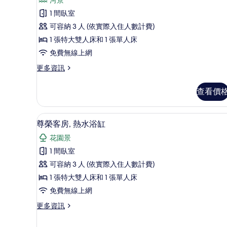
有
級
浴
評
相
客
1 間臥室
缸
論)
的
片
房,
可容納 3 人 (依實際入住人數計費)
詳
河
1 張特大雙人床和 1 張單人床
情
景
免費無線上網
的
更
更多資訊
多
所
高
查看價
有
級
客
相
房,
客房景觀
顯
片
9
河
尊榮客房, 熱水浴缸
示
景
花園景
的
尊
詳
1 間臥室
榮
情
可容納 3 人 (依實際入住人數計費)
客
1 張特大雙人床和 1 張單人床
房,
免費無線上網
熱
更
更多資訊
水
多
浴
尊