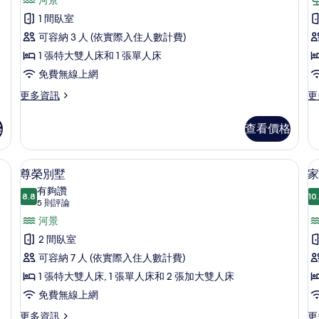
級
的
河
評
詳
景
客
1 間臥室
情
的
論)
房,
可容納 3 人 (依實際入住人數計費)
詳
情
河
1 張特大雙人床和 1 張單人床
景
免費無線上網
的
更
更
更多資訊
更
多
多
所
高
豪
格
查看價格
有
級
華
客
客
相
房,
房
高級寢具、客房內保險箱、遮光布/窗簾
顯
片
15
河
的
尊榮別墅
家
示
景
詳
有夠讚
的
8.8
情
10
8.8 分，滿分 10 分
尊
(5
5 則評論
詳
則
榮
河景
情
評
別
2 間臥室
論)
墅
可容納 7 人 (依實際入住人數計費)
的
1 張特大雙人床, 1 張單人床和 2 張加大雙人床
所
免費無線上網
有
更
更
更多資訊
更