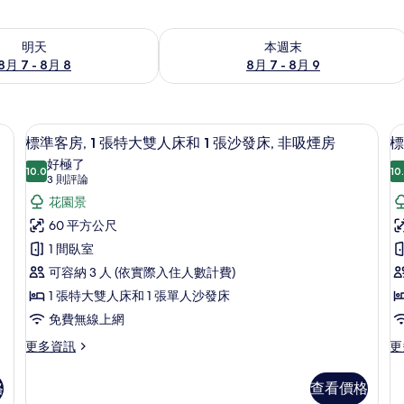
7 - 8月 8) 的供應情況
查看本週末 (8月 7 - 8月 9) 的供應情況
明天
本週末
8月 7 - 8月 8
8月 7 - 8月 9
布/窗簾、免費搖籃/嬰兒床
高級寢具、客房內保險箱、遮光布/窗簾
顯
4
標準客房, 1 張特大雙人床和 1 張沙發床, 非吸煙房
標
示
好極了
10.0
10
10.0 分，滿分 10 分
標
(3
3 則評論
則
準
花園景
評
客
60 平方公尺
論)
房,
1 間臥室
1
可容納 3 人 (依實際入住人數計費)
房
張
1
1 張特大雙人床和 1 張單人沙發床
特
免費無線上網
大
更
更
更多資訊
更
多
多
雙
標
標
人
格
查看價格
準
準