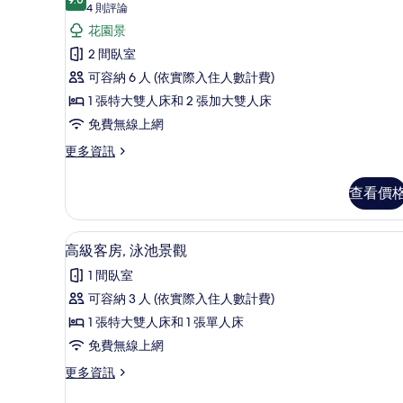
詳
9.0 分，滿分 10 分
豪
(4
4 則評論
情
則
華
花園景
評
別
2 間臥室
論)
墅
可容納 6 人 (依實際入住人數計費)
的
1 張特大雙人床和 2 張加大雙人床
所
免費無線上網
有
更
更多資訊
多
相
豪
查看價
片
華
別
墅
高級客房, 泳池景觀 | 高級
顯
9
的
高級客房, 泳池景觀
示
詳
1 間臥室
情
高
可容納 3 人 (依實際入住人數計費)
級
1 張特大雙人床和 1 張單人床
客
免費無線上網
房,
更
更多資訊
泳
多