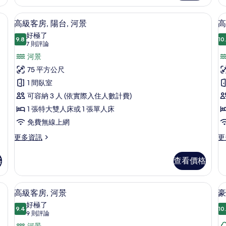
床
客
單
房,
人
缸 | 高級寢具、客房內保險箱、遮光布/窗簾、免費搖籃/嬰兒床
和
高級寢具、客房內保險箱、遮光布/窗簾
顯
11
1
房,
高級客房, 陽台, 河景
高
1
示
張
1
好極了
特
9.8
張
10
張
1
9.8 分，滿分 10 分
高
(7
7 則評論
大
特
沙
則
級
河景
雙
大
評
人
雙
發
客
75 平方公尺
床
人
論)
床,
房,
1 間臥室
房
和
床
非
床
1
和
陽
可容納 3 人 (依實際入住人數計費)
張
1
吸
台,
1 張特大雙人床或 1 張單人床
沙
張
煙
發
沙
河
免費無線上網
床,
發
房
景
房
更
更
更多資訊
更
非
床,
多
多
的
的
吸
非
高
高
煙
吸
所
格
查看價格
所
級
級
房
煙
有
客
客
有
的
房
房,
房,
詳
的
相
布/窗簾、免費搖籃/嬰兒床
高級寢具、客房內保險箱、遮光布/窗簾
顯
相
10
陽
簡
高級客房, 河景
豪
情
詳
片
示
台,
易
片
情
好極了
河
9.4
廚
10
9.4 分，滿分 10 分
高
(9
9 則評論
景
房,
則
河景