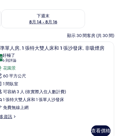
查看下週末 (8月 14 - 8月 16) 的供應情況
下週末
8月 14 - 8月 16
顯示 30 間客房 (共 30 間)
、免費搖籃/嬰兒床
高級寢具、客房內保險箱、遮光布/窗簾、免費
顯
4
準單人房, 1 張特大雙人床和 1 張沙發床, 非吸煙房
示
好極了
.0
10.0 分，滿分 10 分
標
(6
6 則評論
則
準
花園景
評
單
60 平方公尺
論)
人
1 間臥室
,
可容納 3 人 (依實際入住人數計費)
1 張特大雙人床和 1 張單人沙發床
張
免費無線上網
特
多資訊
大
雙
查看價格