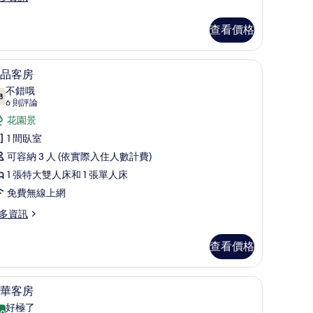
相
查看價格
片
極品客房 | 高級寢具、客房內保險箱、遮光布
顯
6
品客房
示
不錯哦
8
7.8 分，滿分 10 分
極
(6
6 則評論
則
品
花園景
評
客
1 間臥室
論)
房
可容納 3 人 (依實際入住人數計費)
的
1 張特大雙人床和 1 張單人床
所
免費無線上網
有
多資訊
相
查看價格
片
遮光布/窗簾、免費搖籃/嬰兒床
奢華客房 | 露台/庭院
顯
11
華客房
示
好極了
.0