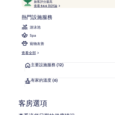
論
旅
分，
旅客評分最高
客
查看 544 則評論
滿
評
分
分
熱門設施服務
10，
滑水道
最
深
高
游泳池
受
Spa
旅
客
寵物友善
喜
愛
查看全部
主要設施服務
(12)
有家的溫度
(6)
客房選項