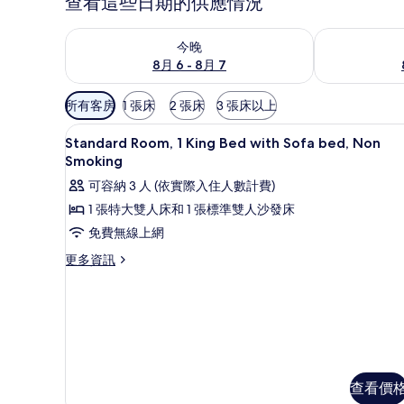
查看這些日期的供應情況
查看今晚 (8月 6 - 8月 7) 的供應情況
查看明天 (8月 
今晚
8月 6 - 8月 7
可
所有客房
1 張床
2 張床
3 張床以上
用
高級寢具、客房內保險箱、遮光
顯
的
21
Standard Room, 1 King Bed with Sofa bed, Non
示
客
Smoking
房
Standard
可容納 3 人 (依實際入住人數計費)
篩
Room,
1 張特大雙人床和 1 張標準雙人沙發床
選
1
免費無線上網
條
King
件
更
更多資訊
Bed
多
with
Standard
Sofa
Room,
bed,
1
King
Non
Bed
Smoking
with
的
查看價
Sofa