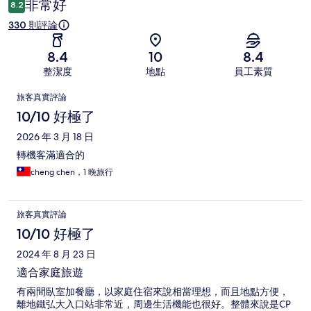
非常好
8.2
330 則評論
8.4
10
8.4
整潔度
地點
員工素質
評
旅客真實評論
論
10/10 好極了
2026 年 3 月 18 日
轉機客滿適合的
cheng chen，1 晚旅行
旅客真實評論
10/10 好極了
2024 年 8 月 23 日
適合家庭旅遊
有兩間臥室加餐廳，以家庭住宿來說相當理想，而且地點方便，
離地鐵弘大入口站非常近，周邊生活機能也很好。整體來說是CP