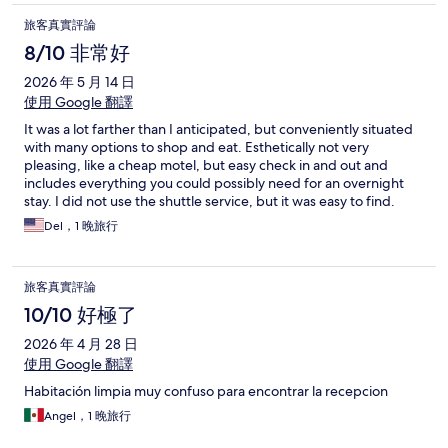
旅客真實評論
8/10 非常好
2026 年 5 月 14 日
使用 Google 翻譯
It was a lot farther than I anticipated, but conveniently situated
with many options to shop and eat. Esthetically not very
pleasing, like a cheap motel, but easy check in and out and
includes everything you could possibly need for an overnight
stay. I did not use the shuttle service, but it was easy to find.
Del，1 晚旅行
旅客真實評論
10/10 好極了
2026 年 4 月 28 日
使用 Google 翻譯
Habitación limpia muy confuso para encontrar la recepcion
Angel，1 晚旅行