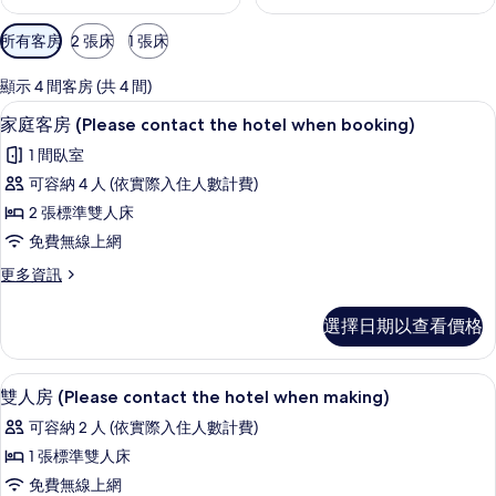
可
所有客房
2 張床
1 張床
用
的
顯示 4 間客房 (共 4 間)
客
家庭客房 (Please contact the hotel
顯
13
家庭客房 (Please contact the hotel when booking)
房
示
篩
1 間臥室
家
選
可容納 4 人 (依實際入住人數計費)
庭
條
2 張標準雙人床
客
件
免費無線上網
房
更
更多資訊
(Please
多
contact
家
選擇日期以查看價格
the
庭
客
hotel
房
雙人房 (Please contact the hotel 
顯
when
9
(Please
雙人房 (Please contact the hotel when making)
booking)
示
contact
可容納 2 人 (依實際入住人數計費)
the
的
雙
hotel
1 張標準雙人床
所
人
when
免費無線上網
booking)