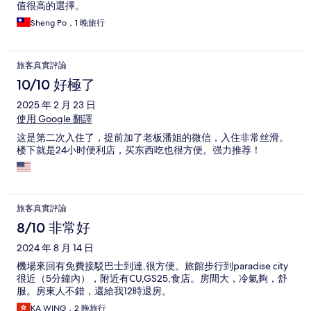
值很高的選擇。
Sheng Po，1 晚旅行
旅客真實評論
10/10 好極了
2025 年 2 月 23 日
使用 Google 翻譯
这是第二次入住了，提前加了老板潘姐的微信，入住非常丝滑。
楼下就是24小时便利店，买东西吃也很方便。强力推荐！
旅客真實評論
8/10 非常好
2024 年 8 月 14 日
機場來回有免費接駁巴士到達,很方便。旅館步行到paradise city
很近（5分鐘內），附近有CU,GS25,食店。房間大，冷氣夠，舒
服。房東人不錯，還給我12時退房。
KA WING，2 晚旅行