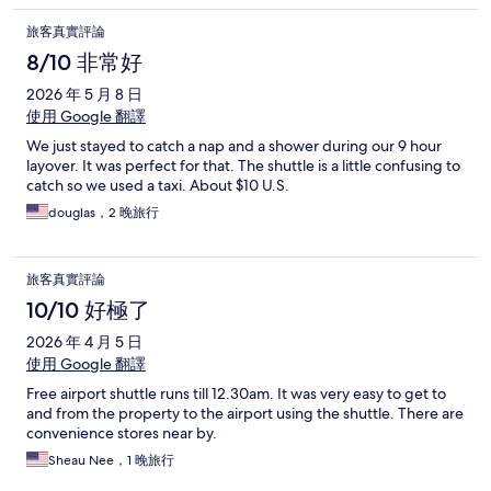
旅客真實評論
8/10 非常好
2026 年 5 月 8 日
使用 Google 翻譯
We just stayed to catch a nap and a shower during our 9 hour
layover. It was perfect for that. The shuttle is a little confusing to
catch so we used a taxi. About $10 U.S.
douglas，2 晚旅行
旅客真實評論
10/10 好極了
2026 年 4 月 5 日
使用 Google 翻譯
Free airport shuttle runs till 12.30am. It was very easy to get to
and from the property to the airport using the shuttle. There are
convenience stores near by.
Sheau Nee，1 晚旅行