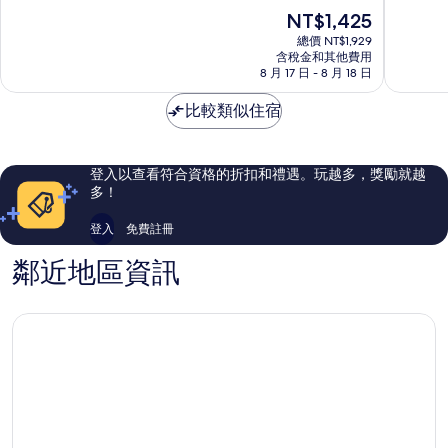
滿
滿
現
NT$1,425
分
分
在
10
10
總價 NT$1,929
價
含稅金和其他費用
分，
分，
格
8 月 17 日 - 8 月 18 日
不
不
為
錯
錯
NT$1,425
比較類似住宿
哦，
哦，
665
1,004
則
則
評
評
登入以查看符合資格的折扣和禮遇。玩越多，獎勵就越
論
論
多！
登入
免費註冊
鄰近地區資訊