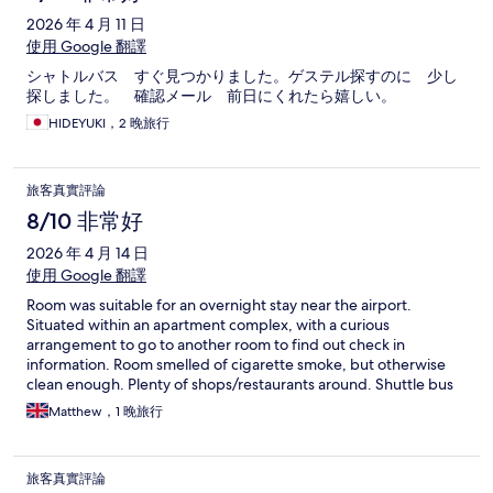
2026 年 4 月 11 日
使用 Google 翻譯
シャトルバス すぐ見つかりました。ゲステル探すのに 少し
探しました。 確認メール 前日にくれたら嬉しい。
HIDEYUKI，2 晚旅行
旅客真實評論
8/10 非常好
2026 年 4 月 14 日
使用 Google 翻譯
Room was suitable for an overnight stay near the airport.
Situated within an apartment complex, with a curious
arrangement to go to another room to find out check in
information. Room smelled of cigarette smoke, but otherwise
clean enough. Plenty of shops/restaurants around. Shuttle bus
to terminal or cheap enough taxi/Uber.
Matthew，1 晚旅行
旅客真實評論