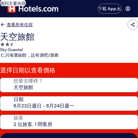
跳到主要內容
下載 App
查看所有住宿
天空旅館
2.5
Sky Guestel
星
仁川海灘旅館，設有酒吧/酒廊
級
住
選擇日期以查看價格
宿
想要去哪裡？
日期
旅客