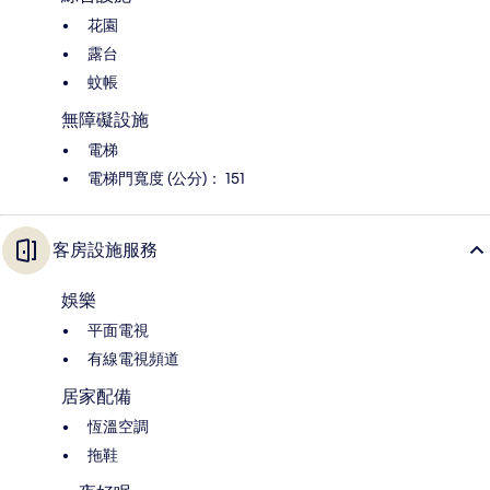
花園
露台
蚊帳
無障礙設施
電梯
電梯門寬度 (公分)： 151
客房設施服務
娛樂
平面電視
有線電視頻道
居家配備
恆溫空調
拖鞋