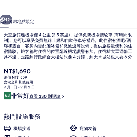
片
一個
下一個
集
45+
簡介
客房
地點
規定
天空旅館離機場僅 4 公里 (2.5 英里)，提供免費機場接駁車 (有時間限
制)。您可以享受免費無線上網和自助停車等禮遇。此住宿有酒吧/酒
廊和露台，客房內更配備冰箱和微波爐等設備，提供旅客最便利的住
宿體驗。旅客都對住宿的位置鄰近機場讚譽有加。住宿離大眾運輸工
具不遠，走路到行政綜合大樓站只要 4 分鐘，到天堂城站也只要 6 分
鐘。
目
NT$1,690
前
總價 NT$1,859
的
含稅金和其他費用
住宿設施服務
價
9 月 1 日 - 9 月 2 日
格
評
非常好
8.2
查看 330 則評論
是
8.2 分，滿分 10 分，
論
NT$1,690
熱門設施服務
機場接送
寵物友善