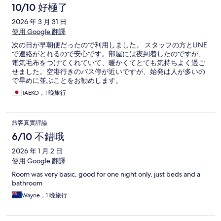
10/10 好極了
2026 年 3 月 31 日
使用 Google 翻譯
次の日が早朝便だったので利用しました。 スタッフの方とLINE
で連絡がとれるので安心です。部屋には夜到着したのですが、
電気毛布をつけてくれていて、暖かくてとても気持ちよく過ご
せました。空港行きのバス停が近いですが、始発は人が多いの
で早めに並ぶことをお勧めします。
TAEKO，1 晚旅行
旅客真實評論
6/10 不錯哦
2026 年 1 月 2 日
使用 Google 翻譯
Room was very basic, good for one night only, just beds and a
bathroom
Wayne，1 晚旅行