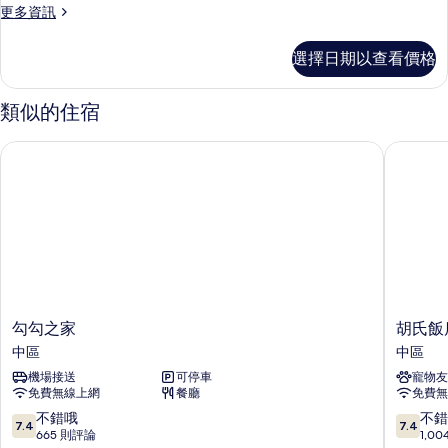
更
更多資訊
的
多
所
雙
選擇日期以查看價格
人
有
間
相
的
類似的住宿
詳
片
情
勾勾之家
胡氏飯店
勾
胡
勾勾之家
胡氏飯
勾
氏
中區
中區
之
飯
機場接送
可停車
寵物友
家
店
免費無線上網
餐廳
免費無
中
中
區
區
7.4
7.4
不錯哦
不錯
7.4
7.4
分，
分，
665 則評論
1,0