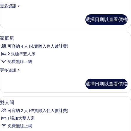
有
房
的
更
更多資訊
相
(Please
詳
多
片
contact
情
雙
選擇日期以查看價格
the
人
房
hotel
(Please
隔音、免費無線上網
顯
when
6
contact
家庭房
making)
示
the
可容納 4 人 (依實際入住人數計費)
hotel
的
家
when
2 張標準雙人床
所
庭
making)
免費無線上網
的
有
房
詳
更
更多資訊
相
的
情
多
片
所
家
選擇日期以查看價格
庭
有
房
相
的
隔音、免費無線上網
顯
7
詳
雙人間
片
示
情
可容納 2 人 (依實際入住人數計費)
雙
1 張加大雙人床
人
免費無線上網
間