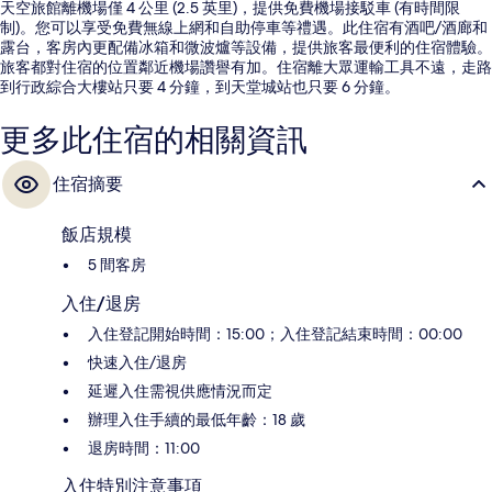
天空旅館離機場僅 4 公里 (2.5 英里)，提供免費機場接駁車 (有時間限
制)。您可以享受免費無線上網和自助停車等禮遇。此住宿有酒吧/酒廊和
露台，客房內更配備冰箱和微波爐等設備，提供旅客最便利的住宿體驗。
旅客都對住宿的位置鄰近機場讚譽有加。住宿離大眾運輸工具不遠，走路
到行政綜合大樓站只要 4 分鐘，到天堂城站也只要 6 分鐘。
更多此住宿的相關資訊
住宿摘要
飯店規模
5 間客房
入住/退房
入住登記開始時間：15:00；入住登記結束時間：00:00
快速入住/退房
延遲入住需視供應情況而定
辦理入住手續的最低年齡：18 歲
退房時間：11:00
入住特別注意事項