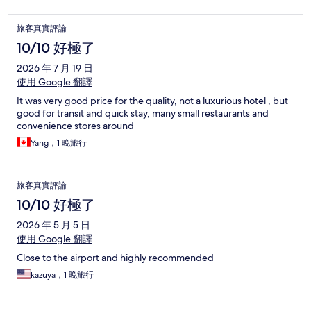
旅客真實評論
10/10 好極了
2026 年 7 月 19 日
使用 Google 翻譯
It was very good price for the quality, not a luxurious hotel , but
good for transit and quick stay, many small restaurants and
convenience stores around
Yang，1 晚旅行
旅客真實評論
10/10 好極了
2026 年 5 月 5 日
使用 Google 翻譯
Close to the airport and highly recommended
kazuya，1 晚旅行