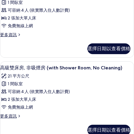
King,
1 間臥室
所
準
with
可容納 4 人 (依實際入住人數計費)
Showe,No
有
雙
Cleaning)
2 張加大單人床
相
床
的
免費無線上網
詳
片
房,
情
更
更多資訊
非
多
吸
標
選擇日期以查看價格
準
煙
雙
房
床
客房內保險箱、書桌、免費無線上網
顯
8
房,
高級雙床房, 非吸煙房 (with Shower Room, No Cleaning)
(with
示
非
Shower
21 平方公尺
吸
高
Room
煙
1 間臥室
級
房
No
可容納 4 人 (依實際入住人數計費)
(with
雙
Cleaning)
Shower
2 張加大單人床
的
床
Room
免費無線上網
No
所
房,
Cleaning)
更
更多資訊
有
非
的
多
相
詳
吸
高
選擇日期以查看價格
情
級