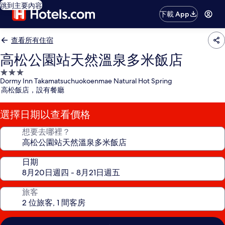
跳到主要內容
下載 App
查看所有住宿
高松公園站天然溫泉多米飯店
3.0
Dormy Inn Takamatsuchuokoenmae Natural Hot Spring
星
高松飯店，設有餐廳
級
住
選擇日期以查看價格
宿
想要去哪裡？
日期
旅客