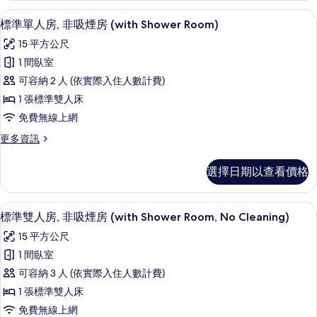
with
吸
客房內保險箱、書桌、免費無線上網
顯
Shower
8
煙
標準單人房, 非吸煙房 (with Shower Room)
示
Room)
房
15 平方公尺
(Japanese
的
標
Western,
1 間臥室
所
準
with
可容納 2 人 (依實際入住人數計費)
Shower
有
單
Room)
1 張標準雙人床
相
人
的
免費無線上網
詳
片
房,
情
更
更多資訊
非
多
吸
標
選擇日期以查看價格
準
煙
單
房
人
客房內保險箱、書桌、免費無線上網
顯
9
房,
標準雙人房, 非吸煙房 (with Shower Room, No Cleaning)
(with
示
非
Shower
15 平方公尺
吸
標
Room)
煙
1 間臥室
準
房
的
可容納 3 人 (依實際入住人數計費)
(with
雙
所
Shower
1 張標準雙人床
人
有
Room)
免費無線上網
的