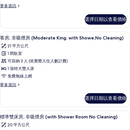
房,
相
詳
更
更多資訊
非
片
情
多
吸
標
選擇日期以查看價格
準
煙
雙
房
人
客房內保險箱、書桌、免費無線上網
顯
8
房,
客房, 非吸煙房 (Moderate King, with Showe,No Cleaning)
(with
示
非
Shower
21 平方公尺
吸
客
Room,
煙
1 間臥室
房,
房
No
可容納 3 人 (依實際入住人數計費)
(with
非
Cleaning)
Shower
1 張特大雙人床
的
吸
Room,
免費無線上網
No
所
煙
Cleaning)
更
更多資訊
有
房
的
多
相
詳
(Moderate
客
選擇日期以查看價格
情
房,
King,
片
非
with
吸
客房內保險箱、書桌、免費無線上網
顯
Showe,No
11
煙
標準雙床房, 非吸煙房 (with Shower Room No Cleaning)
示
Cleaning)
房
20 平方公尺
(Moderate
的
標