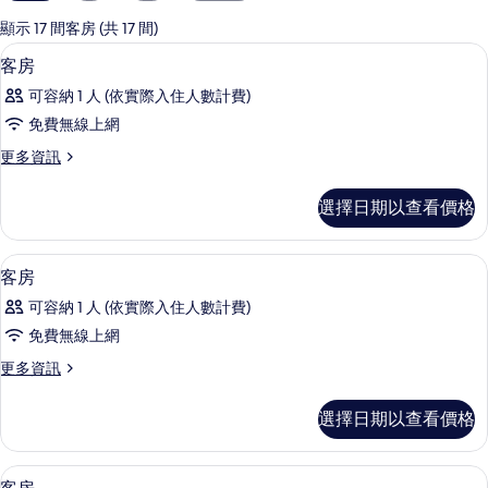
用
的
顯示 17 間客房 (共 17 間)
客
客房內保險箱、書桌、免費無線上網
顯
1
客房
房
示
篩
可容納 1 人 (依實際入住人數計費)
客
選
免費無線上網
房
條
更
更多資訊
的
件
多
所
客
選擇日期以查看價格
房
有
的
相
詳
客房內保險箱、書桌、免費無線上網
顯
1
情
客房
片
示
可容納 1 人 (依實際入住人數計費)
客
免費無線上網
房
更
更多資訊
的
多
所
客
選擇日期以查看價格
房
有
的
相
詳
客房內保險箱、書桌、免費無線上網
顯
1
情