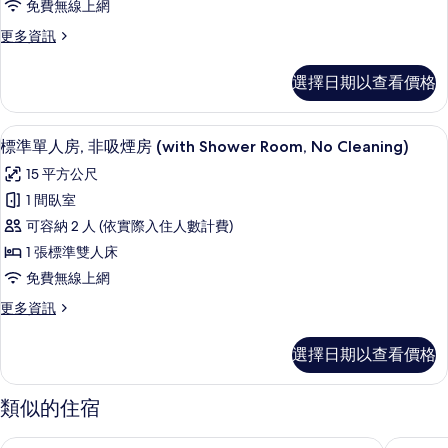
Cleaning)
免費無線上網
室
煙
的
(No
更
更多資訊
房
Cleaning)
所
多
的
(Japanese
客
有
選擇日期以查看價格
詳
房,
Western,
相
情
非
No
吸
片
客房內保險箱、書桌、免費無線上網
顯
Cleaning)
8
煙
標準單人房, 非吸煙房 (with Shower Room, No Cleaning)
示
房
的
15 平方公尺
(Japanese
標
所
Western,
1 間臥室
準
有
No
可容納 2 人 (依實際入住人數計費)
Cleaning)
單
相
的
1 張標準雙人床
人
片
詳
免費無線上網
情
房,
更
更多資訊
非
多
吸
標
選擇日期以查看價格
準
煙
單
房
人
類似的住宿
房,
(with
非
Shower
高松多美迎讚岐之湯
KOKO H