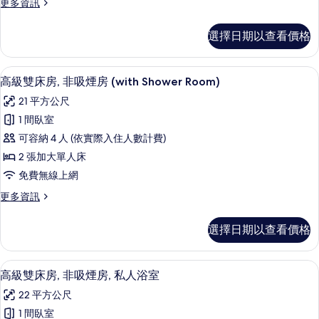
情
更
更多資訊
非
多
吸
標
選擇日期以查看價格
準
煙
雙
房
床
客房內保險箱、書桌、免費無線上網
顯
8
房,
高級雙床房, 非吸煙房 (with Shower Room)
(with
示
非
Shower
21 平方公尺
吸
高
Room)
煙
1 間臥室
級
房
的
可容納 4 人 (依實際入住人數計費)
(with
雙
所
Shower
2 張加大單人床
床
有
Room)
免費無線上網
的
房,
相
詳
更
更多資訊
非
片
情
多
吸
高
選擇日期以查看價格
級
煙
雙
房
床
客房內保險箱、書桌、免費無線上網
顯
7
房,
高級雙床房, 非吸煙房, 私人浴室
(with
示
非
Shower
22 平方公尺
吸
高
Room)
煙
1 間臥室