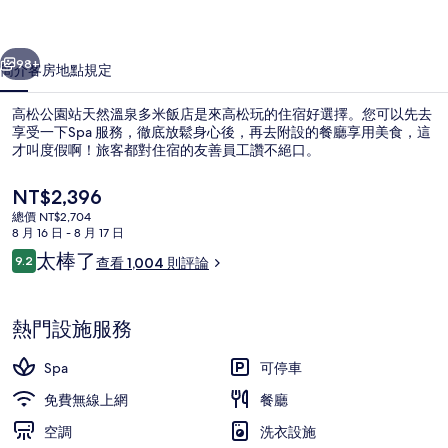
然
一個
下一個
溫
98+
簡介
客房
地點
規定
泉
高松公園站天然溫泉多米飯店是來高松玩的住宿好選擇。您可以先去
多
享受一下Spa 服務，徹底放鬆身心後，再去附設的餐廳享用美食，這
才叫度假啊！旅客都對住宿的友善員工讚不絕口。
米
飯
目
NT$2,396
前
店
總價 NT$2,704
的
8 月 16 日 - 8 月 17 日
價
的
評
太棒了
9.2
查看 1,004 則評論
格
9.2 分，滿分 10 分，
論
公共浴池
相
是
NT$2,396
片
熱門設施服務
集
Spa
可停車
免費無線上網
餐廳
空調
洗衣設施