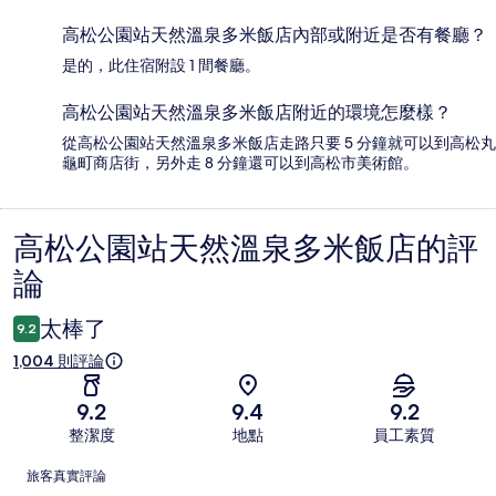
高松公園站天然溫泉多米飯店內部或附近是否有餐廳？
是的，此住宿附設 1 間餐廳。
高松公園站天然溫泉多米飯店附近的環境怎麼樣？
從高松公園站天然溫泉多米飯店走路只要 5 分鐘就可以到高松丸
龜町商店街，另外走 8 分鐘還可以到高松市美術館。
高松公園站天然溫泉多米飯店的評
評
論
論
太棒了
9.2
1,004 則評論
9.2
9.4
9.2
整潔度
地點
員工素質
評
旅客真實評論