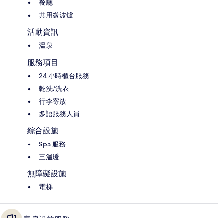
餐廳
共用微波爐
活動資訊
溫泉
服務項目
24 小時櫃台服務
乾洗/洗衣
行李寄放
多語服務人員
綜合設施
Spa 服務
三溫暖
無障礙設施
電梯