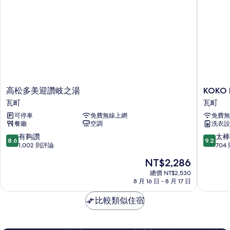
吸
Room,
煙
房
No
(with
Cleaning)
Shower
的
Room,
No
所
Cleaning)
有
的
相
詳
高
KOKO
高松多美迎讚岐之湯
KOKO
情
片
松
HOTEL
瓦町
瓦町
多
高
可停車
免費無線上網
免費無
美
松
餐廳
空調
洗衣設
迎
瓦
讚
町
8.6
9.2
有夠讚
太棒
8.6
9.2
岐
分，
分，
1,002 則評論
704
之
滿
滿
現
NT$2,286
湯
分
分
在
瓦
10
10
總價 NT$2,530
價
町
8 月 16 日 - 8 月 17 日
分，
分，
格
有
太
為
比較類似住宿
夠
棒
NT$2,286
讚，
了，
1,002
704
則
則