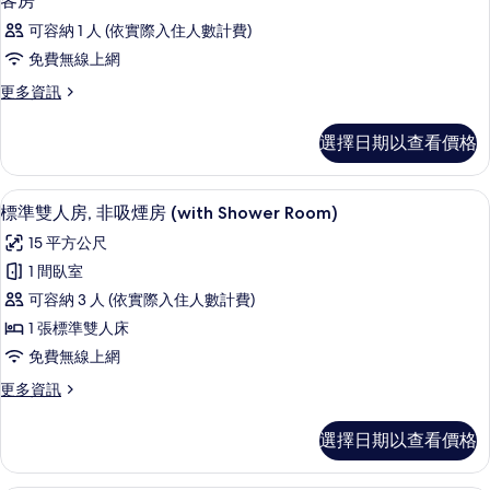
客房
片
示
可容納 1 人 (依實際入住人數計費)
客
免費無線上網
房
更
更多資訊
的
多
所
客
選擇日期以查看價格
房
有
的
相
詳
客房內保險箱、書桌、免費無線上網
顯
9
情
標準雙人房, 非吸煙房 (with Shower Room)
片
示
15 平方公尺
標
1 間臥室
準
可容納 3 人 (依實際入住人數計費)
雙
1 張標準雙人床
人
免費無線上網
房,
更
更多資訊
非
多
吸
標
選擇日期以查看價格
準
煙
雙
房
人