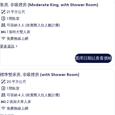
客房內保險箱、書桌、免費無線上網
顯
8
房,
客房, 非吸煙房 (Moderate King, with Shower Room)
(with
示
非
Shower
21 平方公尺
吸
客
Room)
煙
1 間臥室
房,
房
的
可容納 3 人 (依實際入住人數計費)
(with
非
所
Shower
1 張特大雙人床
吸
有
Room)
免費無線上網
的
煙
相
詳
更
更多資訊
房
片
情
多
(Moderate
客
選擇日期以查看價格
房,
King,
非
with
吸
客房內保險箱、書桌、免費無線上網
顯
Shower
11
煙
標準雙床房, 非吸煙房 (with Shower Room)
示
Room)
房
20 平方公尺
(Moderate
的
標
King,
1 間臥室
所
準
with
可容納 4 人 (依實際入住人數計費)
Shower
有
雙
Room)
2 張加大單人床
相
床
的
免費無線上網
詳
片
房,