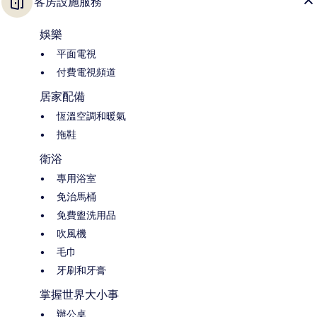
客房設施服務
娛樂
平面電視
付費電視頻道
居家配備
恆溫空調和暖氣
拖鞋
衛浴
專用浴室
免治馬桶
免費盥洗用品
吹風機
毛巾
牙刷和牙膏
掌握世界大小事
辦公桌