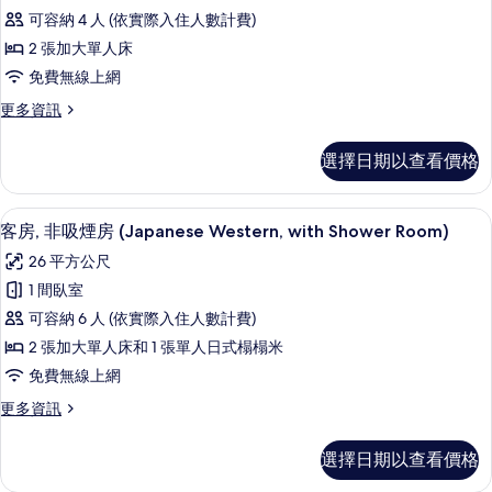
級
房
的
可容納 4 人 (依實際入住人數計費)
(with
雙
所
Shower
2 張加大單人床
床
有
Room)
免費無線上網
的
房,
相
詳
更
更多資訊
非
片
情
多
吸
高
選擇日期以查看價格
級
煙
雙
房,
床
客房內保險箱、書桌、免費無線上網
顯
9
房,
客房, 非吸煙房 (Japanese Western, with Shower Room)
私
示
非
人
26 平方公尺
吸
客
煙
浴
1 間臥室
房,
房,
室
可容納 6 人 (依實際入住人數計費)
私
非
人
的
2 張加大單人床和 1 張單人日式榻榻米
吸
浴
所
免費無線上網
室
煙
有
的
更
更多資訊
房
詳
多
相
情
(Japanese
客
選擇日期以查看價格
片
房,
Western,
非