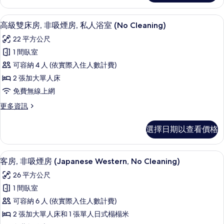
片
煙
雙
房
床
客房內保險箱、書桌、免費無線上網
顯
7
房,
高級雙床房, 非吸煙房, 私人浴室 (No Cleaning)
(with
示
非
Shower
22 平方公尺
吸
高
Room,
煙
1 間臥室
級
房
No
可容納 4 人 (依實際入住人數計費)
(with
雙
Cleaning)
Shower
2 張加大單人床
的
床
Room,
免費無線上網
No
所
房,
Cleaning)
更
更多資訊
有
非
的
多
相
詳
吸
高
選擇日期以查看價格
情
級
片
煙
雙
房,
床
客房內保險箱、書桌、免費無線上網
顯
9
房,
客房, 非吸煙房 (Japanese Western, No Cleaning)
私
示
非
人
26 平方公尺
吸
客
煙
浴
1 間臥室
房,
房,
室
可容納 6 人 (依實際入住人數計費)
私
非
(No
人
2 張加大單人床和 1 張單人日式榻榻米
吸
浴