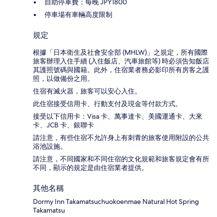
自助停車費：每晚 JPY1800
停車場有車輛高度限制
規定
根據「日本衛生及社會安全部 (MHLW)」之規定，所有國際
旅客辦理入住手續 (入住飯店、汽車旅館等) 時必須告知飯店
其護照號碼與國籍。此外，住宿業者務必影印所有房客之護
照，以做備份之用。
住宿有滅火器，旅客可以安心入住。
此住宿接受信用卡、行動支付及現金等付款方式。
接受以下信用卡：Visa 卡、萬事達卡、美國運通卡、大來
卡、JCB 卡、銀聯卡
請注意，有些住宿不允許身上有刺青的旅客使用附設的公共
浴池設施。
請注意，不同國家和不同住宿的文化規範和旅客規定會有所
不同，顯示的規定是由住宿業者提供。
其他名稱
Dormy Inn Takamatsuchuokoenmae Natural Hot Spring
Takamatsu