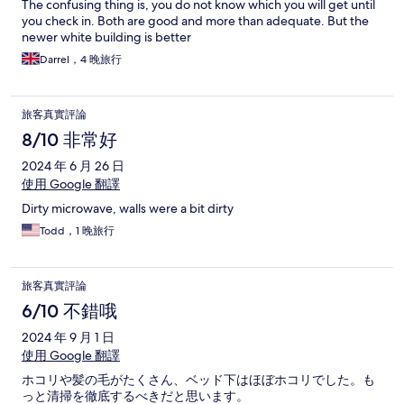
The confusing thing is, you do not know which you will get until
you check in. Both are good and more than adequate. But the
newer white building is better
Darrel，4 晚旅行
旅客真實評論
8/10 非常好
2024 年 6 月 26 日
使用 Google 翻譯
Dirty microwave, walls were a bit dirty
Todd，1 晚旅行
旅客真實評論
6/10 不錯哦
2024 年 9 月 1 日
使用 Google 翻譯
ホコリや髪の毛がたくさん、ベッド下はほぼホコリでした。も
っと清掃を徹底するべきだと思います。