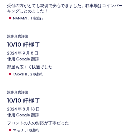
受付の方がとても親切で安心できました。駐車場はコインパー
キングにとめました！
NANAMI，1 晚旅行
旅客真實評論
10/10 好極了
2024 年 9 月 8 日
使用 Google 翻譯
部屋も広くて快適でした
TAKASHI，2 晚旅行
旅客真實評論
10/10 好極了
2024 年 8 月 18 日
使用 Google 翻譯
フロントの人の対応が丁寧だった
マモリ，1 晚旅行