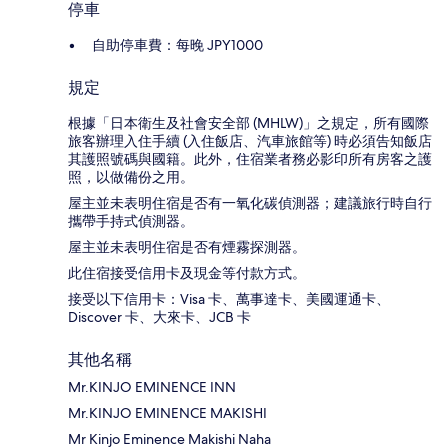
停車
自助停車費：每晚 JPY1000
規定
根據「日本衛生及社會安全部 (MHLW)」之規定，所有國際
旅客辦理入住手續 (入住飯店、汽車旅館等) 時必須告知飯店
其護照號碼與國籍。此外，住宿業者務必影印所有房客之護
照，以做備份之用。
屋主並未表明住宿是否有一氧化碳偵測器；建議旅行時自行
攜帶手持式偵測器。
屋主並未表明住宿是否有煙霧探測器。
此住宿接受信用卡及現金等付款方式。
接受以下信用卡：Visa 卡、萬事達卡、美國運通卡、
Discover 卡、大來卡、JCB 卡
其他名稱
Mr.KINJO EMINENCE INN
Mr.KINJO EMINENCE MAKISHI
Mr Kinjo Eminence Makishi Naha