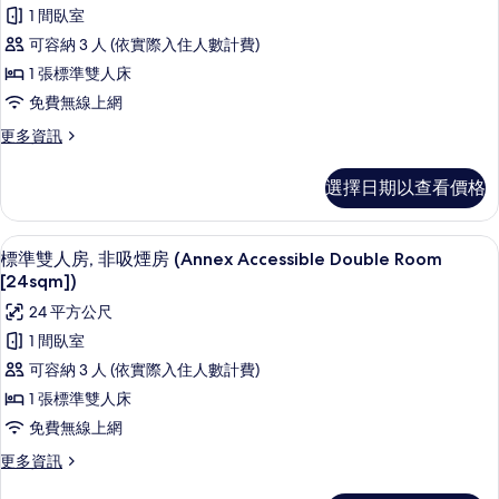
準
有
Double
1 間臥室
Room
雙
相
可容納 3 人 (依實際入住人數計費)
[24sqm])
人
片
的
1 張標準雙人床
詳
房,
免費無線上網
情
非
更
更多資訊
吸
多
標
煙
選擇日期以查看價格
準
房
雙
人
(Main
標準雙人房, 非吸煙房 (Annex Access
顯
1
房,
標準雙人房, 非吸煙房 (Annex Accessible Double Room
Bldg
示
非
[24sqm])
Accessible
吸
標
24 平方公尺
Double
煙
準
房
[20sqm])
1 間臥室
(Main
雙
的
可容納 3 人 (依實際入住人數計費)
Bldg
人
所
Accessible
1 張標準雙人床
Double
房,
有
免費無線上網
[20sqm])
非
相
的
更
更多資訊
詳
吸
多
片
情