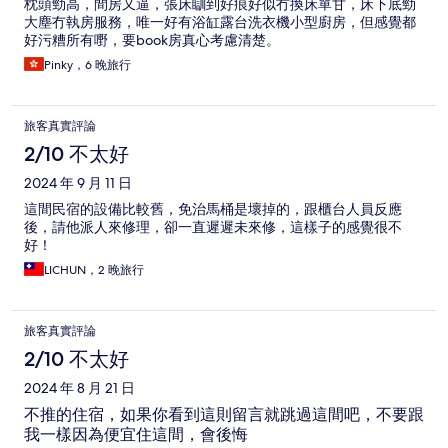
枕頭勁高，間房又逼，張床瞓到好痕好似冇換床單甘，床下底勁
大塵冇執房服務，唯一好有浴缸露台洗衣機小型廚房，但感覺都
好污糟所有嘢，要book房真心考慮清楚。
Pinky，6 晚旅行
旅客真實評論
2/10 不太好
2024 年 9 月 11 日
這間民宿的設備比較舊，免治馬桶是壞掉的，跟櫃台人員反應
後，請他派人來修理，卻一直遲遲未來修，這樣子的感覺很不
好！
LICHUN，2 晚旅行
旅客真實評論
2/10 不太好
2024 年 8 月 21 日
不推的住宿，如果你看到這則留言就跳過這間吧，不要跟
我一樣因為便宜住這間，會後悔