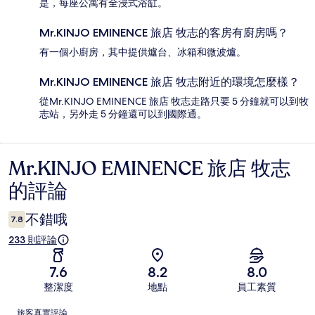
是，每座公寓有全浸式浴缸。
Mr.KINJO EMINENCE 旅店 牧志的客房有廚房嗎？
有一個小廚房，其中提供爐台、冰箱和微波爐。
Mr.KINJO EMINENCE 旅店 牧志附近的環境怎麼樣？
從Mr.KINJO EMINENCE 旅店 牧志走路只要 5 分鐘就可以到牧
志站，另外走 5 分鐘還可以到國際通。
Mr.KINJO EMINENCE 旅店 牧志
評
的評論
論
不錯哦
7.8
233 則評論
7.6
8.2
8.0
整潔度
地點
員工素質
評
旅客真實評論