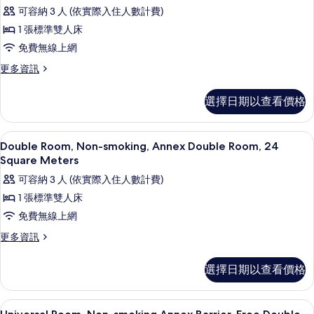
Double
可容納 3 人 (依實際入住人數計費)
Room,
1 張標準雙人床
Non-
免費無線上網
smoking
更
更多資訊
([Main
多
Building]
Double
選擇日期以查看價格
Double
Room,
Room,
Non-
smoking
20
免費無線上網
顯
2
([Main
Double Room, Non-smoking, Annex Double Room, 24
Square
示
Building]
Square Meters
Meters)
Double
Double
可容納 3 人 (依實際入住人數計費)
Room,
的
Room,
20
1 張標準雙人床
所
Non-
Square
免費無線上網
有
Meters)
smoking,
的
更
更多資訊
相
Annex
詳
多
Double
片
情
Double
選擇日期以查看價格
Room,
Room,
24
Non-
smoking,
Square
免費無線上網
顯
2
Annex