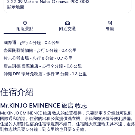
3-22-39 Makishi, Naha, Okinawa, 900-0013
顯示地圖
地圖
附近景點
附近交通
餐廳
國際通
- 步行 4 分鐘
- 0.4 公里
壺屋陶藝博物館
- 步行 5 分鐘
- 0.4 公里
牧志公營市場
- 步行 8 分鐘
- 0.7 公里
唐吉訶德 國際通店
- 步行 9 分鐘
- 0.8 公里
沖繩 DFS 環球免稅店
- 步行 15 分鐘
- 1.3 公里
住宿介紹
Mr.KINJO EMINENCE 旅店 牧志
Mr.KINJO EMINENCE 旅店 牧志的位置很棒，只要開車 5 分鐘就可以到
國際通和泊港。住宿的出租公寓提供洗衣機、冰箱和微波爐等便利設備。
住過的人都對住宿的住宿環境讚不絕口。住宿離大眾運輸工具不遠，走路
到牧志站只要 5 分鐘，到安里站也只要 6 分鐘。