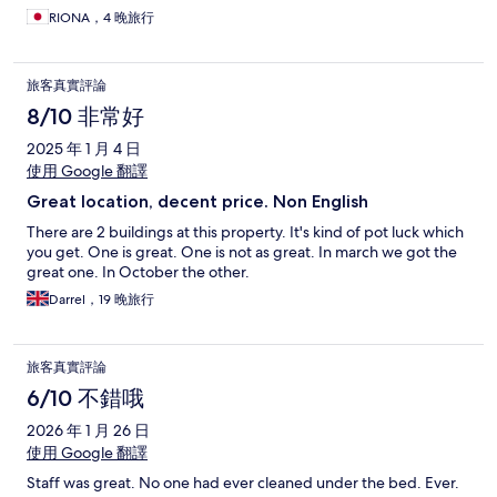
RIONA，4 晚旅行
旅客真實評論
8/10 非常好
2025 年 1 月 4 日
使用 Google 翻譯
Great location, decent price. Non English
There are 2 buildings at this property. It's kind of pot luck which
you get. One is great. One is not as great. In march we got the
great one. In October the other.
Darrel，19 晚旅行
旅客真實評論
6/10 不錯哦
2026 年 1 月 26 日
使用 Google 翻譯
Staff was great. No one had ever cleaned under the bed. Ever.