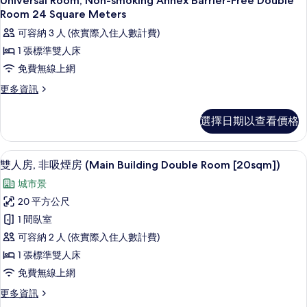
Universal Room, Non-smoking Annex Barrier-Free Double
Meters
示
Double
Room 24 Square Meters
的
Room,
Universal
可容納 3 人 (依實際入住人數計費)
24
所
Room,
Square
1 張標準雙人床
有
Non-
Meters
免費無線上網
的
相
smoking
詳
更
更多資訊
Annex
片
情
多
Barrier-
Universal
選擇日期以查看價格
Free
Room,
Double
Non-
smoking
Room
雙人房, 非吸煙房 (Main Building Doub
顯
17
Annex
雙人房, 非吸煙房 (Main Building Double Room [20sqm])
24
示
Barrier-
城市景
Square
Free
雙
Double
Meters
20 平方公尺
人
Room
的
1 間臥室
24
房,
所
Square
可容納 2 人 (依實際入住人數計費)
非
Meters
有
1 張標準雙人床
的
吸
相
免費無線上網
詳
煙
情
片
更
更多資訊
房
多