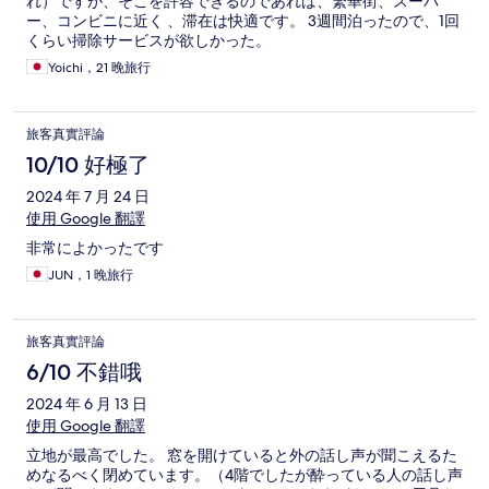
れ）ですが、そこを許容できるのであれば、繁華街、スーパ
ー、コンビニに近く 、滞在は快適です。 3週間泊ったので、1回
くらい掃除サービスが欲しかった。
Yoichi，21 晚旅行
旅客真實評論
10/10 好極了
2024 年 7 月 24 日
使用 Google 翻譯
非常によかったです
JUN，1 晚旅行
旅客真實評論
6/10 不錯哦
2024 年 6 月 13 日
使用 Google 翻譯
立地が最高でした。 窓を開けていると外の話し声が聞こえるた
めなるべく閉めています。（4階でしたが酔っている人の話し声