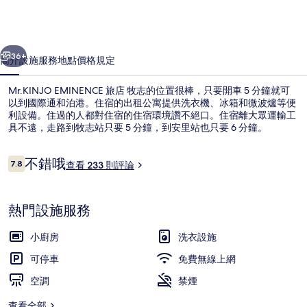
志
的
一個
下一個
相
36+
簡介
設施服務
地點
價格
規定
片
Mr.KINJO EMINENCE 旅店 牧志的位置很棒，只要開車 5 分鐘就可
集
以到國際通和泊港。住宿的出租公寓提供洗衣機、冰箱和微波爐等便
利設備。住過的人都對住宿的住宿環境讚不絕口。住宿離大眾運輸工
具不遠，走路到牧志站只要 5 分鐘，到安里站也只要 6 分鐘。
評
不錯哦
7.8
查看 233 則評論
7.8 分，滿分 10 分，
論
外觀
熱門設施服務
小廚房
洗衣設施
可停車
免費無線上網
空調
禁煙
查看全部