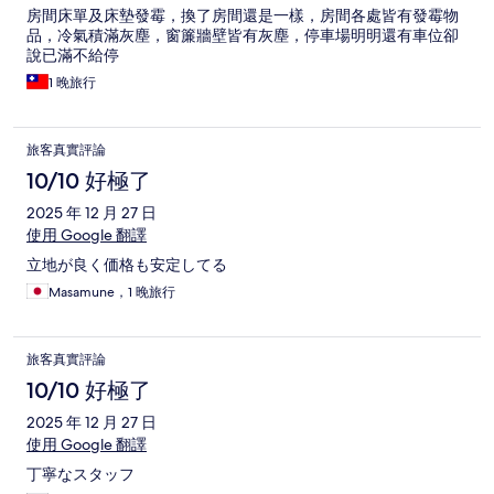
房間床單及床墊發霉，換了房間還是一樣，房間各處皆有發霉物
品，冷氣積滿灰塵，窗簾牆壁皆有灰塵，停車場明明還有車位卻
說已滿不給停
1 晚旅行
旅客真實評論
10/10 好極了
2025 年 12 月 27 日
使用 Google 翻譯
立地が良く価格も安定してる
Masamune，1 晚旅行
旅客真實評論
10/10 好極了
2025 年 12 月 27 日
使用 Google 翻譯
丁寧なスタッフ