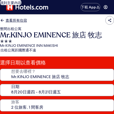
跳到主要內容
下載 App
查看所有住宿
整間出租公寓
Mr.KINJO EMINENCE 旅店 牧志
3.0
Mr.KINJO EMINENCE INN MAKISHI
星
出租公寓距國際通不遠
級
住
選擇日期以查看價格
宿
想要去哪裡？
日期
旅客