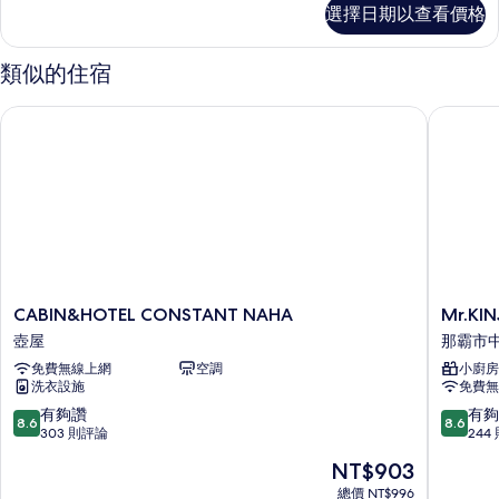
標
煙
選擇日期以查看價格
準
房
雙
人
(Annex
類似的住宿
房,
Accessible
非
Double
CABIN&HOTEL CONSTANT NAHA
Mr.KINJ
吸
Room
煙
房
[24sqm])
(Annex
的
Accessible
所
Double
Room
有
[24sqm])
相
的
詳
片
CABIN&HOTEL
Mr.KIN
CABIN&HOTEL CONSTANT NAHA
Mr.KIN
情
CONSTANT
in
壺屋
那霸市
NAHA
Nica’s
免費無線上網
空調
小廚房
壺
牧
洗衣設施
免費無
屋
志
站
8.6
8.6
有夠讚
有夠
8.6
8.6
那
分，
分，
303 則評論
244
霸
滿
滿
現
NT$903
市
分
分
在
中
10
10
總價 NT$996