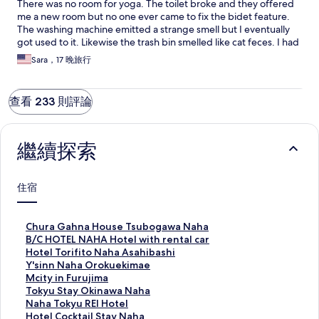
There was no room for yoga. The toilet broke and they offered
me a new room but no one ever came to fix the bidet feature.
The washing machine emitted a strange smell but I eventually
got used to it. Likewise the trash bin smelled like cat feces. I had
to remove it from the room. When I complained to 3 cleaners
Sara，17 晚旅行
that the stairway railings were filthy they said: it's not our
department. On the plus side it was quiet. The bed, although
broken, was strangely comfortable and I slept well.
查看 233 則評論
繼續探索
住宿
C
Chura Gahna House Tsubogawa Naha
h
B
B/C HOTEL NAHA Hotel with rental car
u
/
H
Hotel Torifito Naha Asahibashi
r
C
o
Y
Y'sinn Naha Orokuekimae
a
H
t
'
M
Mcity in Furujima
G
O
e
s
c
T
Tokyu Stay Okinawa Naha
a
T
l
i
i
o
N
Naha Tokyu REI Hotel
h
E
T
n
t
k
a
H
Hotel Cocktail Stay Naha