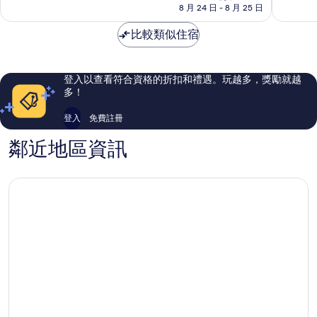
價
8 月 24 日 - 8 月 25 日
心
分，
分，
格
有
有
為
比較類似住宿
夠
夠
NT$903
讚，
讚，
303
244
則
則
登入以查看符合資格的折扣和禮遇。玩越多，獎勵就越
評
評
多！
論
論
登入
免費註冊
鄰近地區資訊