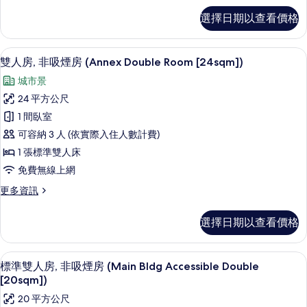
(Main
雙
選擇日期以查看價格
人
Building
房,
Double
非
雙人房, 非吸煙房 (Annex Double Room
顯
Room
10
吸
雙人房, 非吸煙房 (Annex Double Room [24sqm])
示
[20sqm])
煙
城市景
房
的
雙
(Main
24 平方公尺
所
人
Building
1 間臥室
Double
有
房,
Room
可容納 3 人 (依實際入住人數計費)
相
非
[20sqm])
1 張標準雙人床
的
片
吸
免費無線上網
詳
煙
情
更
更多資訊
房
多
(Annex
雙
選擇日期以查看價格
人
Double
房,
Room
非
標準雙人房, 非吸煙房 (Main Bldg Ac
顯
[24sqm])
1
吸
標準雙人房, 非吸煙房 (Main Bldg Accessible Double
示
煙
的
[20sqm])
房
標
所
20 平方公尺
(Annex