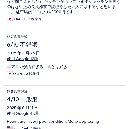
など聞こえました） キッチンがついていますがキッチン用具な
のはないため長期滞在で調理をしたい人には不便かと思いま
す。 駐車場は１日につき1000円です。
HIKARU，2 晚旅行
旅客真實評論
6/10 不錯哦
2025 年 3 月 26 日
使用 Google 翻譯
エアコンが汚すぎる。あとは好き
KEISHI，3 晚旅行
旅客真實評論
4/10 一般般
2025 年 6 月 11 日
使用 Google 翻譯
Rooms are in very poor condition. Quite depressing.
John Paul，1 晚旅行