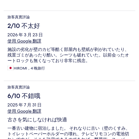
旅客真實評論
2/10 不太好
2026 年 3 月 23 日
使用 Google 翻譯
施設の劣化が壁のカビ等酷く部屋内も壁紙が剥がれていたり、
残置ゴミがあったり酷い。シーツも破れていた。以前会ったオ
ートロックも無くなっており非常に残念。
HIROMI，4 晚旅行
旅客真實評論
6/10 不錯哦
2025 年 7 月 31 日
使用 Google 翻譯
古さを気にしなければ快適
一番古い建物に宿泊しました。 それなりに古い（壁のくすみ、
トイレットペーパーホルダーの壊れ、テレビリモコンの電池切