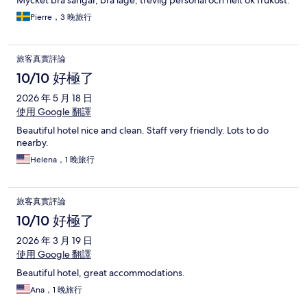
Mycket bra sängar, bra läge, trevlig personal och helt ok frukost.
Pierre，3 晚旅行
旅客真實評論
10/10 好極了
2026 年 5 月 18 日
使用 Google 翻譯
Beautiful hotel nice and clean. Staff very friendly. Lots to do
nearby.
Helena，1 晚旅行
旅客真實評論
10/10 好極了
2026 年 3 月 19 日
使用 Google 翻譯
Beautiful hotel, great accommodations.
Ana，1 晚旅行