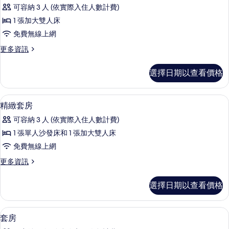
示
可容納 3 人 (依實際入住人數計費)
豪
1 張加大雙人床
華
免費無線上網
房
更
更多資訊
（帶
多
加
豪
選擇日期以查看價格
華
床）
房
的
（帶
浴室 | 免費盥洗用品、吹風機、拖鞋、
顯
1
加
精緻套房
所
示
床）
有
可容納 3 人 (依實際入住人數計費)
的
精
詳
相
1 張單人沙發床和 1 張加大雙人床
緻
情
片
免費無線上網
套
更
更多資訊
房
多
的
精
選擇日期以查看價格
緻
所
套
有
房
迷你吧、客房內保險箱、書桌、隔音
顯
3
的
套房
相
示
詳