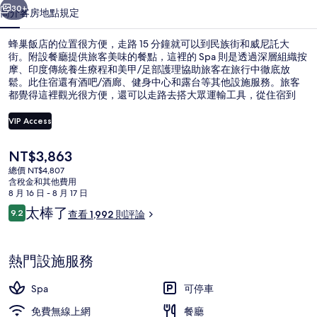
集
30+
簡介
客房
地點
規定
蜂巢飯店的位置很方便，走路 15 分鐘就可以到民族街和威尼託大
街。附設餐廳提供旅客美味的餐點，這裡的 Spa 則是透過深層組織按
摩、印度傳統養生療程和美甲/足部護理協助旅客在旅行中徹底放
鬆。此住宿還有酒吧/酒廊、健身中心和露台等其他設施服務。旅客
都覺得這裡觀光很方便，還可以走路去搭大眾運輸工具，從住宿到
Farini電車站只要 4 分鐘、到拿破崙三世電車站也只要 5 分鐘。
VIP Access
目
NT$3,863
露台/庭院
前
總價 NT$4,807
的
含稅金和其他費用
價
8 月 16 日 - 8 月 17 日
格
評
太棒了
9.2
查看 1,992 則評論
是
9.2 分，滿分 10 分，
論
NT$3,863
熱門設施服務
Spa
可停車
免費無線上網
餐廳