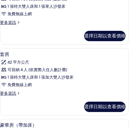
通
1 張特大雙人床和 1 張單人沙發床
套
免費無線上網
房
更
更多資訊
的
多
所
普
選擇日期以查看價格
通
有
套
相
房
套房 | 迷你吧、客房內保險箱、書桌、
顯
4
的
套房
片
示
詳
42 平方公尺
情
套
可容納 4 人 (依實際入住人數計費)
房
1 張特大雙人床和 1 張加大雙人沙發床
的
免費無線上網
所
更
更多資訊
有
多
相
套
選擇日期以查看價格
房
片
的
詳
迷你吧、客房內保險箱、書桌、隔音
顯
5
情
豪華房（帶加床）