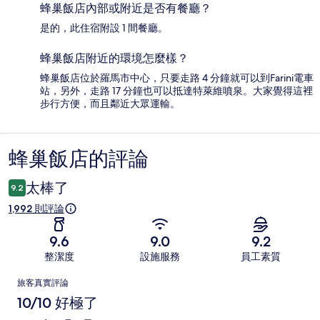
蜂巢飯店內部或附近是否有餐廳？
是的，此住宿附設 1 間餐廳。
蜂巢飯店附近的環境怎麼樣？
蜂巢飯店位於羅馬市中心，只要走路 4 分鐘就可以到Farini電車
站，另外，走路 17 分鐘也可以抵達特萊維噴泉。大家覺得這裡
步行方便，而且鄰近大眾運輸。
蜂巢飯店的評論
評
論
太棒了
9.2
1,992 則評論
9.6
9.0
9.2
整潔度
設施服務
員工素質
評
旅客真實評論
論
10/10 好極了