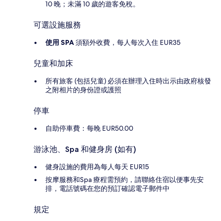
10 晚；未滿 10 歲的遊客免稅。
可選設施服務
使用 SPA
須額外收費，每人每次入住 EUR35
兒童和加床
所有旅客 (包括兒童) 必須在辦理入住時出示由政府核發
之附相片的身份證或護照
停車
自助停車費：每晚 EUR50.00
游泳池、Spa 和健身房 (如有)
健身設施的費用為每人每天 EUR15
按摩服務和Spa 療程需預約，請聯絡住宿以便事先安
排，電話號碼在您的預訂確認電子郵件中
規定