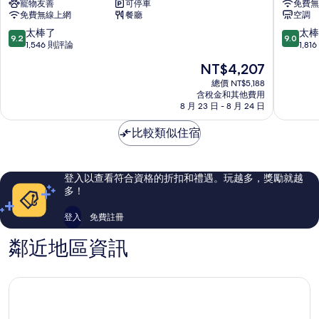
寵物友善
可停車
免費無
飯
塔
免費無線上網
餐廳
空調
店
魯
羅
西
9.2
9.0
太棒了
太棒
9.2
9.0
馬
拉
分，
分，
1,546 則評論
1,8
市
宮
滿
滿
現
NT$4,207
中
飯
分
分
在
心
店
10
10
總價 NT$5,188
價
含稅金和其他費用
羅
分，
分，
格
8 月 23 日 - 8 月 24 日
馬
太
太
為
市
棒
棒
NT$4,207
比較類似住宿
中
了，
了，
心
1,546
1,816
則
則
評
評
登入以查看符合資格的折扣和禮遇。玩越多，獎勵就越
論
論
多！
登入
免費註冊
鄰近地區資訊