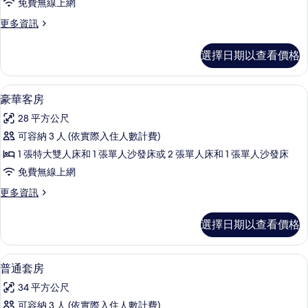
情
片
免費無線上網
人
更
更多資訊
或
多
雙
行
選擇日期以查看價格
政
床
雙
房
人
豪華客房 | 迷你吧、客房內保險箱、書
顯
5
或
豪華客房
的
示
雙
所
28 平方公尺
床
豪
房
有
可容納 3 人 (依實際入住人數計費)
華
的
相
1 張特大雙人床和 1 張單人沙發床或 2 張單人床和 1 張單人沙發床
詳
客
情
片
免費無線上網
房
更
更多資訊
的
多
所
豪
選擇日期以查看價格
華
有
客
相
房
普通套房 | 迷你吧、客房內保險箱、書
顯
4
的
普通套房
片
示
詳
34 平方公尺
情
普
可容納 3 人 (依實際入住人數計費)