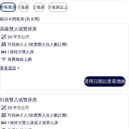
可
所有客房
1 張床
2 張床
3 張床以上
用
的
顯示 8 間客房 (共 8 間)
客
高級雙人或雙床房 | 迷你吧、客房內
顯
4
高級雙人或雙床房
房
示
篩
20 平方公尺
高
選
可容納 3 人 (依實際入住人數計費)
級
條
1 張特大雙人床
雙
件
免費無線上網
人
更
更多資訊
或
多
雙
高
選擇日期以查看價格
級
床
雙
房
人
行政雙人或雙床房 | 迷你吧、客房內
顯
4
或
行政雙人或雙床房
的
示
雙
所
25 平方公尺
床
行
房
有
可容納 2 人 (依實際入住人數計費)
政
的
相
1 張特大雙人床或 2 張單人床
詳
雙