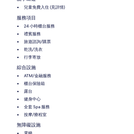
兒童免費入住 (見詳情)
服務項目
24 小時櫃台服務
禮賓服務
旅遊諮詢/購票
乾洗/洗衣
行李寄放
綜合設施
ATM/金融服務
櫃台保險箱
露台
健身中心
全套 Spa 服務
按摩/療程室
無障礙設施
電梯