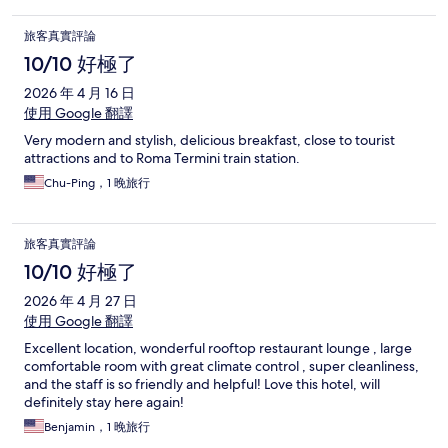
旅客真實評論
10/10 好極了
2026 年 4 月 16 日
使用 Google 翻譯
Very modern and stylish, delicious breakfast, close to tourist
attractions and to Roma Termini train station.
Chu-Ping，1 晚旅行
旅客真實評論
10/10 好極了
2026 年 4 月 27 日
使用 Google 翻譯
Excellent location, wonderful rooftop restaurant lounge , large
comfortable room with great climate control , super cleanliness,
and the staff is so friendly and helpful! Love this hotel, will
definitely stay here again!
Benjamin，1 晚旅行