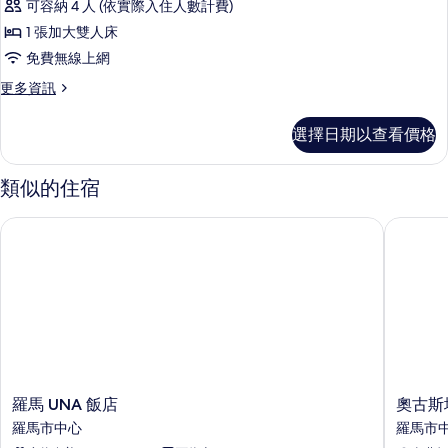
片
可容納 4 人 (依實際入住人數計費)
情
套
1 張加大雙人床
房
免費無線上網
的
更
更多資訊
所
多
有
套
選擇日期以查看價格
房
相
的
片
詳
類似的住宿
情
羅馬 UNA 飯店
奧古斯塔
羅
奧
羅馬 UNA 飯店
奧古斯
馬
古
羅馬市中心
羅馬市
UNA
斯