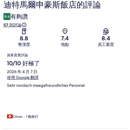
迪特馬爾申豪斯飯店的評論
評
論
有夠讚
8.6
57 則評論
8.8
7.4
8.4
整潔度
地點
員工素質
評
旅客真實評論
論
10/10 好極了
2026 年 4 月 7 日
使用 Google 翻譯
Sehr nordisch meegafreundliches Personal.
Oliver，1 晚旅行