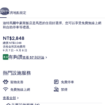
斯
一個
下一個
飯
27+
簡介
客房
地點
規定
店
迪特馬爾申豪斯飯店是馬恩的住宿好選擇。您可以享受免費無線上網
的
和自助停車等禮遇。
相
目
NT$2,848
片
前
總價 NT$3,048
的
含稅金和其他費用
集
價
9 月 7 日 - 9 月 8 日
格
評
有夠讚
8.6
查看 57 則評論
是
8.6 分，滿分 10 分，
論
住宿內酒吧
NT$2,848
熱門設施服務
寵物友善
免費停車
免費無線上網
禁煙
查看全部