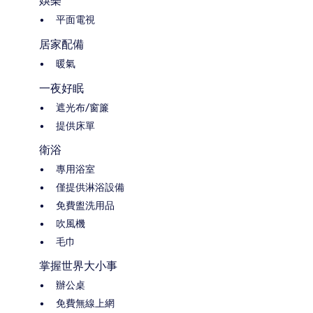
娛樂
平面電視
居家配備
暖氣
一夜好眠
遮光布/窗簾
提供床單
衛浴
專用浴室
僅提供淋浴設備
免費盥洗用品
吹風機
毛巾
掌握世界大小事
辦公桌
免費無線上網