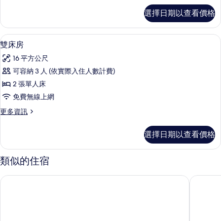
有
三
選擇日期以查看價格
人
相
房
片
的
雙床房 | 書桌、遮光布/窗簾、免費無
顯
4
詳
雙床房
示
情
16 平方公尺
雙
可容納 3 人 (依實際入住人數計費)
床
2 張單人床
房
免費無線上網
的
更
更多資訊
所
多
有
雙
選擇日期以查看價格
床
相
房
片
的
類似的住宿
詳
情
加德爾鄉間環形飯店
Der Kle