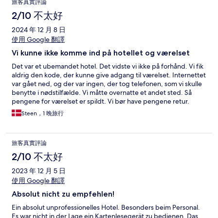
旅客真實評論
2/10 不太好
2024 年 12 月 8 日
使用 Google 翻譯
Vi kunne ikke komme ind på hotellet og værelset
Det var et ubemandet hotel. Det vidste vi ikke på forhånd. Vi fik
aldrig den kode, der kunne give adgang til værelset. Internettet
var gået ned, og der var ingen, der tog telefonen, som vi skulle
benytte i nødstilfælde. Vi måtte overnatte et andet sted. Så
pengene for værelset er spildt. Vi bør have pengene retur.
Steen，1 晚旅行
旅客真實評論
2/10 不太好
2023 年 12 月 5 日
使用 Google 翻譯
Absolut nicht zu empfehlen!
Ein absolut unprofessionelles Hotel. Besonders beim Personal.
Es war nicht in der Lage ein Kartenlesegerät zu bedienen. Das