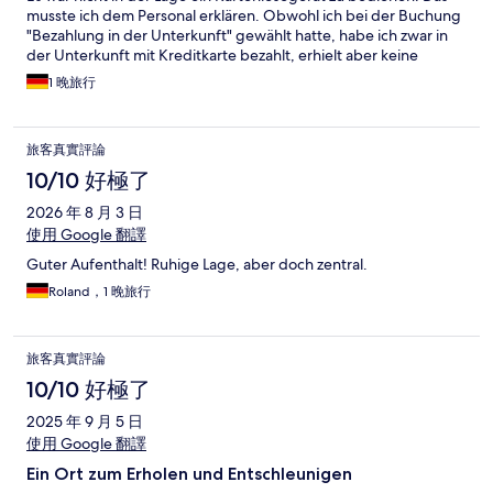
musste ich dem Personal erklären. Obwohl ich bei der Buchung
"Bezahlung in der Unterkunft" gewählt hatte, habe ich zwar in
der Unterkunft mit Kreditkarte bezahlt, erhielt aber keine
Rechnung. Die sollte geschickt werden. Da warte ich bis heute
1 晚旅行
drauf. Nach einer telefonischen Nachfrage im Hotel konnte ich
wiederum keine qualifizierte Antwort bekommen. Die
Mitarbeiterin war genervt und legte dann mitten im Gespräch
旅客真實評論
auf. Für mich kommt dieses Hotel nie wieder in Frage. Da schlafe
ich lieber im Auto!
10/10 好極了
2026 年 8 月 3 日
使用 Google 翻譯
Guter Aufenthalt! Ruhige Lage, aber doch zentral.
Roland，1 晚旅行
旅客真實評論
10/10 好極了
2025 年 9 月 5 日
使用 Google 翻譯
Ein Ort zum Erholen und Entschleunigen