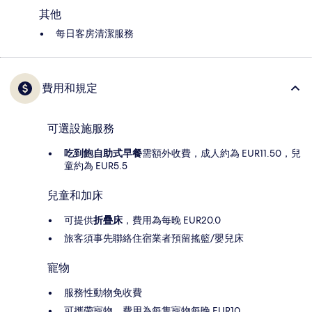
其他
每日客房清潔服務
費用和規定
可選設施服務
吃到飽自助式早餐
需額外收費，成人約為 EUR11.50，兒
童約為 EUR5.5
兒童和加床
可提供
折疊床
，費用為每晚 EUR20.0
旅客須事先聯絡住宿業者預留搖籃/嬰兒床
寵物
服務性動物免收費
可攜帶寵物，費用為每隻寵物每晚 EUR10