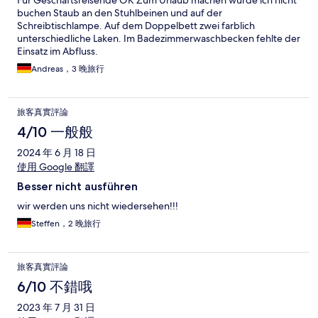
Für Geschäftsreisende OK Zum Urlaub machen würde ich nicht
buchen Staub an den Stuhlbeinen und auf der
Schreibtischlampe. Auf dem Doppelbett zwei farblich
unterschiedliche Laken. Im Badezimmerwaschbecken fehlte der
Einsatz im Abfluss.
Andreas，3 晚旅行
旅客真實評論
4/10 一般般
2024 年 6 月 18 日
使用 Google 翻譯
Besser nicht ausführen
wir werden uns nicht wiedersehen!!!
Steffen，2 晚旅行
旅客真實評論
6/10 不錯哦
2023 年 7 月 31 日