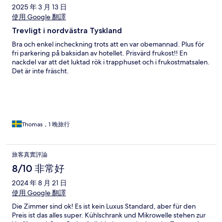
2025 年 3 月 13 日
使用 Google 翻譯
Trevligt i nordvästra Tyskland
Bra och enkel incheckning trots att en var obemannad. Plus för
fri parkering på baksidan av hotellet. Prisvärd frukost!! En
nackdel var att det luktad rök i trapphuset och i frukostmatsalen.
Det är inte fräscht.
Thomas，1 晚旅行
旅客真實評論
8/10 非常好
2024 年 8 月 21 日
使用 Google 翻譯
Die Zimmer sind ok! Es ist kein Luxus Standard, aber für den
Preis ist das alles super. Kühlschrank und Mikrowelle stehen zur