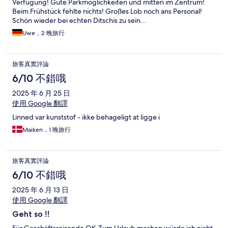
Verfügung! Gute Parkmöglichkeiten und mitten im Zentrum!
Beim Frühstück fehlte nichts! Großes Lob noch ans Personal!
Schön wieder bei echten Ditschis zu sein...
Uwe，2 晚旅行
旅客真實評論
6/10 不錯哦
2025 年 6 月 25 日
使用 Google 翻譯
Linned var kunststof - ikke behageligt at ligge i
Maiken，1 晚旅行
旅客真實評論
6/10 不錯哦
2025 年 6 月 13 日
使用 Google 翻譯
Geht so ‼️