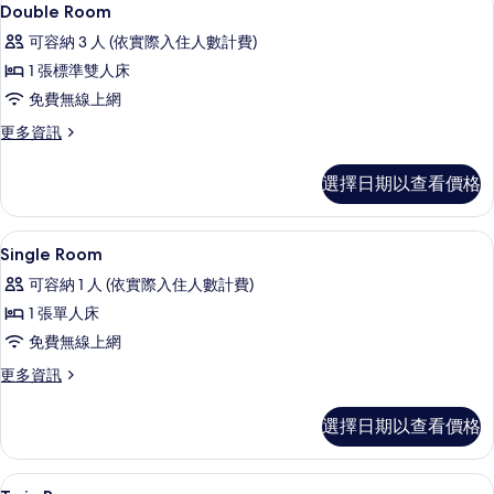
顯
10
Double Room
房
示
篩
可容納 3 人 (依實際入住人數計費)
Double
選
1 張標準雙人床
Room
條
免費無線上網
的
件
更
更多資訊
所
多
有
Double
選擇日期以查看價格
Room
相
的
片
詳
書桌、遮光布/窗簾、免費無線上網、
顯
3
情
Single Room
示
可容納 1 人 (依實際入住人數計費)
Single
1 張單人床
Room
免費無線上網
的
更
更多資訊
所
多
有
Single
選擇日期以查看價格
Room
相
的
片
詳
書桌、遮光布/窗簾、免費無線上網、
顯
4
情