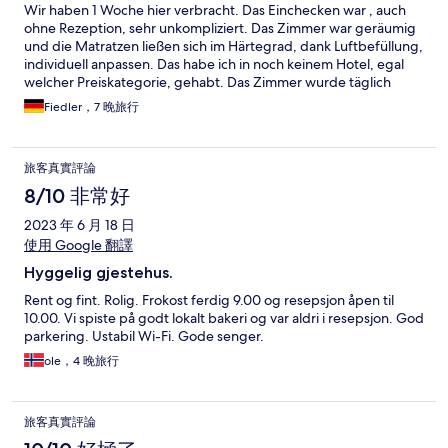
Wir haben 1 Woche hier verbracht. Das Einchecken war , auch
ohne Rezeption, sehr unkompliziert. Das Zimmer war geräumig
und die Matratzen ließen sich im Härtegrad, dank Luftbefüllung,
individuell anpassen. Das habe ich in noch keinem Hotel, egal
welcher Preiskategorie, gehabt. Das Zimmer wurde täglich
sauber gemacht. Es stand auch ein Kühlschrank und eine
Fiedler，7 晚旅行
Mikrowelle bereit, falls benötigt. Das Frühstücksbuffet war
reichlich, mit vielen regionalen Sachen , die Brötchen immer
frisch . Das Team freundlich und zuvorkommend. Ich war sicher
旅客真實評論
nicht das letzte Mal dort.
8/10 非常好
2023 年 6 月 18 日
使用 Google 翻譯
Hyggelig gjestehus.
Rent og fint. Rolig. Frokost ferdig 9.00 og resepsjon åpen til
10.00. Vi spiste på godt lokalt bakeri og var aldri i resepsjon. God
parkering. Ustabil Wi-Fi. Gode senger.
ole，4 晚旅行
旅客真實評論