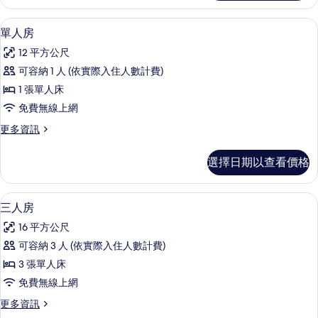
房
的
單人房 | 書桌、遮光布/窗簾、免費無
顯
3
詳
單人房
示
情
12 平方公尺
單
可容納 1 人 (依實際入住人數計費)
人
1 張單人床
房
免費無線上網
的
更
更多資訊
所
多
有
單
選擇日期以查看價格
人
相
房
片
的
三人房 | 書桌、遮光布/窗簾、免費無
顯
6
詳
三人房
示
情
16 平方公尺
三
可容納 3 人 (依實際入住人數計費)
人
3 張單人床
房
免費無線上網
的
更
更多資訊
所
多