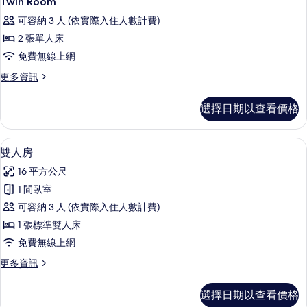
Twin Room
示
可容納 3 人 (依實際入住人數計費)
Twin
2 張單人床
Room
免費無線上網
的
更
更多資訊
所
多
有
Twin
選擇日期以查看價格
Room
相
的
片
詳
雙人房 | 書桌、遮光布/窗簾、免費無
顯
10
情
雙人房
示
16 平方公尺
雙
1 間臥室
人
可容納 3 人 (依實際入住人數計費)
房
1 張標準雙人床
的
免費無線上網
所
更
更多資訊
有
多
相
雙
選擇日期以查看價格
人
片