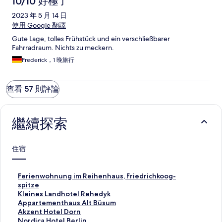
10/10 好極了
2023 年 5 月 14 日
使用 Google 翻譯
Gute Lage, tolles Frühstück und ein verschließbarer
Fahrradraum. Nichts zu meckern.
Frederick，1 晚旅行
查看 57 則評論
繼續探索
住宿
F
Ferienwohnung im Reihenhaus, Friedrichkoog-
e
spitze
r
K
Kleines Landhotel Rehedyk
i
l
A
Appartementhaus Alt Büsum
e
e
p
A
Akzent Hotel Dorn
n
i
p
k
N
Nordica Hotel Berlin