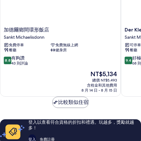
加
Der
加德爾鄉間環形飯店
Der Kl
德
Kleine
Sankt Michaelisdonn
Sankt M
爾
Hans
免費停車
免費無線上網
可停車
鄉
飯
餐廳
健身房
餐廳
間
店
環
Sankt
8.8
9.4
有夠讚
好極
8.8
9.4
形
Michael
分，
分，
43 則評論
68 
飯
滿
滿
現
NT$5,134
店
分
分
在
Sankt
10
10
總價 NT$5,493
價
Michaelisdonn
含稅金和其他費用
分，
分，
格
8 月 14 日 - 8 月 15 日
有
好
為
夠
極
NT$5,134
比較類似住宿
讚，
了，
43
68
則
則
評
評
登入以查看符合資格的折扣和禮遇。玩越多，獎勵就越
論
論
多！
登入
免費註冊