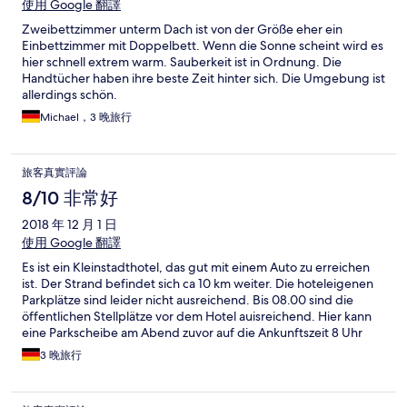
使用 Google 翻譯
Zweibettzimmer unterm Dach ist von der Größe eher ein
Einbettzimmer mit Doppelbett. Wenn die Sonne scheint wird es
hier schnell extrem warm. Sauberkeit ist in Ordnung. Die
Handtücher haben ihre beste Zeit hinter sich. Die Umgebung ist
allerdings schön.
Michael，3 晚旅行
旅客真實評論
8/10 非常好
2018 年 12 月 1 日
使用 Google 翻譯
Es ist ein Kleinstadthotel, das gut mit einem Auto zu erreichen
ist. Der Strand befindet sich ca 10 km weiter. Die hoteleigenen
Parkplätze sind leider nicht ausreichend. Bis 08.00 sind die
öffentlichen Stellplätze vor dem Hotel auisreichend. Hier kann
eine Parkscheibe am Abend zuvor auf die Ankunftszeit 8 Uhr
gestellt werden, sodass der Parkplatz erst um 9 Uhr geräumt
3 晚旅行
sein muss.