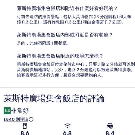
萊斯特廣場集會飯店和附近有什麼好看好玩的？
可前去造訪的推薦景點，包括大英博物館 (13 分鐘腳程) 和大笨
鐘 (1.3 公里)，還有倫敦眼 (1.3 公里) 和白金漢宮 (1.7 公里)。
萊斯特廣場集會飯店內部或附近是否有餐廳？
是的，此住宿附設 1 間餐廳。
萊斯特廣場集會飯店附近的環境怎麼樣？
萊斯特廣場集會飯店位於倫敦市中心，只要走路 2 分鐘就可以到
萊斯特廣場地鐵站，另外，走路 2 分鐘也可以抵達萊斯特廣場。
旅客表示這裡步行方便，且適合想要購物的人。
萊斯特廣場集會飯店的評論
評
論
非常好
8.0
1,840 則評論
8.6
6.8
8.4