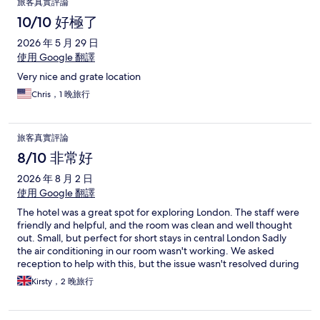
旅客真實評論
10/10 好極了
2026 年 5 月 29 日
使用 Google 翻譯
Very nice and grate location
Chris，1 晚旅行
旅客真實評論
8/10 非常好
2026 年 8 月 2 日
使用 Google 翻譯
The hotel was a great spot for exploring London. The staff were
friendly and helpful, and the room was clean and well thought
out. Small, but perfect for short stays in central London Sadly
the air conditioning in our room wasn't working. We asked
reception to help with this, but the issue wasn't resolved during
our stay.
Kirsty，2 晚旅行