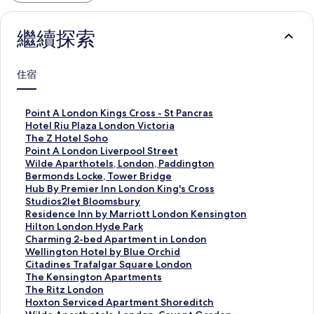
繼續探索
住宿
P
Point A London Kings Cross - St Pancras
o
H
Hotel Riu Plaza London Victoria
i
o
T
The Z Hotel Soho
n
t
h
P
Point A London Liverpool Street
t
e
e
o
W
Wilde Aparthotels, London, Paddington
A
l
Z
i
i
B
Bermonds Locke, Tower Bridge
L
R
H
n
l
e
H
Hub By Premier Inn London King's Cross
o
i
o
t
d
r
u
S
Studios2let Bloomsbury
n
u
t
A
e
m
b
t
R
Residence Inn by Marriott London Kensington
d
P
e
L
A
o
B
u
e
H
Hilton London Hyde Park
o
l
l
o
p
n
y
d
s
i
C
Charming 2-bed Apartment in London
n
a
S
n
a
d
P
i
i
l
h
W
Wellington Hotel by Blue Orchid
K
z
o
d
r
s
r
o
d
t
a
e
C
Citadines Trafalgar Square London
i
a
h
o
t
L
e
s
e
o
r
l
i
T
The Kensington Apartments
n
L
o
n
h
o
m
2
n
n
m
l
t
h
T
The Ritz London
g
o
的
L
o
c
i
l
c
L
i
i
a
e
h
H
Hoxton Serviced Apartment Shoreditch