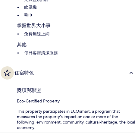
吹風機
毛巾
掌握世界大小事
免費無線上網
其他
每日客房清潔服務
住宿特色
獎項與聯盟
Eco-Certified Property
This property participates in ECOsmart, a program that
measures the property's impact on one or more of the
following: environment, community, cultural-heritage, the local
economy.