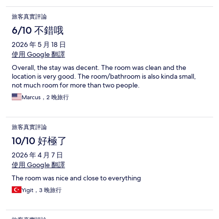
旅客真實評論
6/10 不錯哦
2026 年 5 月 18 日
使用 Google 翻譯
Overall, the stay was decent. The room was clean and the
location is very good. The room/bathroom is also kinda small,
not much room for more than two people.
Marcus，2 晚旅行
旅客真實評論
10/10 好極了
2026 年 4 月 7 日
使用 Google 翻譯
The room was nice and close to everything
Yigit，3 晚旅行