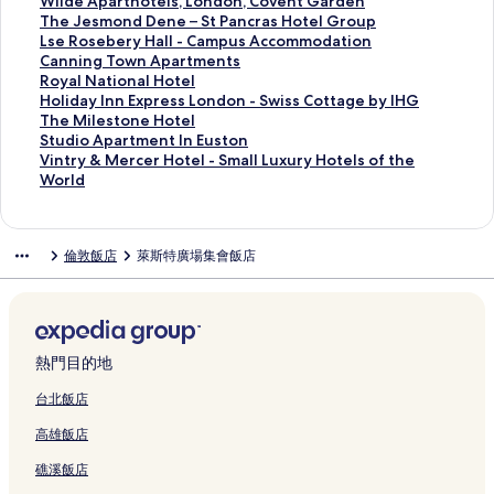
s
n
連
i
t
k
e
e
e
o
n
n
d
K
e
o
W
Wilde Aparthotels, London, Covent Garden
C
d
結
v
e
e
r
t
I
n
g
g
i
e
R
x
i
T
The Jesmond Dene – St Pancras Hotel Group
r
o
e
l
,
I
B
n
d
2
t
n
n
i
t
l
h
L
Lse Rosebery Hall - Campus Accommodation
o
n
r
s
T
n
l
n
o
-
o
e
s
t
o
d
e
s
C
Canning Town Apartments
s
V
p
,
o
n
o
b
n
b
n
s
i
z
n
e
J
e
a
R
Royal National Hotel
s
i
o
L
w
L
o
y
H
e
H
T
n
L
S
A
e
R
n
o
H
Holiday Inn Express London - Swiss Cottage by IHG
-
c
o
o
e
o
m
M
y
d
o
r
g
o
e
p
s
o
n
y
o
T
The Milestone Hotel
S
t
l
n
r
n
s
a
d
A
t
a
t
n
r
a
m
s
i
a
l
h
S
Studio Apartment In Euston
t
o
S
d
B
d
b
r
e
p
e
f
o
d
v
r
o
e
n
l
i
e
t
V
Vintry & Mercer Hotel - Small Luxury Hotels of the
P
r
t
o
r
o
u
r
P
a
l
a
n
o
i
t
n
b
g
N
d
M
u
i
World
a
i
r
n
i
n
r
i
a
r
b
l
A
n
c
h
d
e
T
a
a
i
d
n
n
a
e
,
d
K
y
o
r
t
y
g
p
的
e
o
D
r
o
t
y
l
i
t
c
的
e
P
g
i
的
t
k
m
B
a
a
連
d
t
e
y
w
i
I
e
o
r
倫敦飯店
萊斯特廣場集會飯店
r
連
t
a
e
n
連
t
的
e
l
r
r
結
A
e
n
H
n
o
n
s
A
y
a
結
的
d
的
g
結
L
連
n
u
S
t
p
l
e
a
A
n
n
t
p
&
s
連
d
連
'
o
結
t
e
q
m
a
s
–
l
p
a
E
o
a
M
的
結
i
結
s
n
i
O
u
e
r
,
S
l
a
l
x
n
r
e
連
n
C
d
n
r
a
n
t
L
t
-
r
H
p
e
t
r
結
g
r
o
L
c
r
t
m
o
P
C
t
o
r
H
m
c
熱門目的地
t
o
n
o
h
e
s
e
n
a
a
m
t
e
o
e
e
o
s
K
n
i
L
的
n
d
n
m
e
e
s
t
n
r
台北飯店
n
s
e
d
d
o
連
t
o
c
p
n
l
s
e
t
H
高雄飯店
的
的
n
o
的
n
結
S
n
r
u
t
的
L
l
I
o
連
連
s
n
連
d
h
,
a
s
s
連
o
的
n
t
礁溪飯店
結
結
i
的
結
o
o
C
s
A
的
結
n
連
E
e