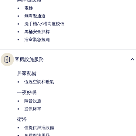
電梯
無障礙通道
洗手槽/水槽高度較低
馬桶安全抓桿
浴室緊急拉繩
客房設施服務
居家配備
恆溫空調和暖氣
一夜好眠
隔音設施
提供床單
衛浴
僅提供淋浴設備
免費盥洗用品