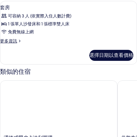
A
所
隔音、免費無線上網、床單
顯
11
Little
套房
有
示
Extra
可容納 3 人 (依實際入住人數計費)
Space 的
相
套
詳
1 張單人沙發床和 1 張標準雙人床
片
房
情
免費無線上網
的
更
更多資訊
所
多
有
套
選擇日期以查看價格
房
相
的
片
詳
類似的住宿
情
澤德威爾皮卡迪利圓環
倫敦牛津
澤
倫