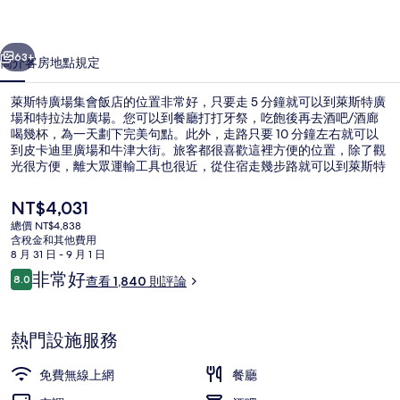
會
一個
下一個
飯
63+
簡介
客房
地點
規定
店
萊斯特廣場集會飯店的位置非常好，只要走 5 分鐘就可以到萊斯特廣
的
場和特拉法加廣場。您可以到餐廳打打牙祭，吃飽後再去酒吧/酒廊
喝幾杯，為一天劃下完美句點。此外，走路只要 10 分鐘左右就可以
相
到皮卡迪里廣場和牛津大街。旅客都很喜歡這裡方便的位置，除了觀
片
光很方便，離大眾運輸工具也很近，從住宿走幾步路就可以到萊斯特
廣場地鐵站，到查令十字路地鐵站也只要 4 分鐘。
集
目
NT$4,031
前
總價 NT$4,838
的
含稅金和其他費用
陽台
價
8 月 31 日 - 9 月 1 日
格
評
非常好
8.0
查看 1,840 則評論
是
8.0 分，滿分 10 分，
論
NT$4,031
熱門設施服務
免費無線上網
餐廳