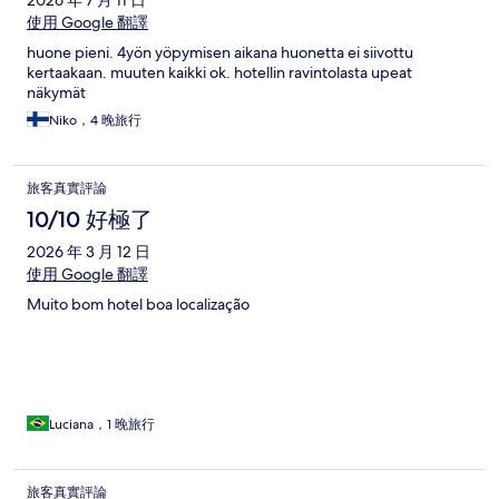
2026 年 7 月 11 日
使用 Google 翻譯
huone pieni. 4yön yöpymisen aikana huonetta ei siivottu
kertaakaan. muuten kaikki ok. hotellin ravintolasta upeat
näkymät
Niko，4 晚旅行
旅客真實評論
10/10 好極了
2026 年 3 月 12 日
使用 Google 翻譯
Muito bom hotel boa localização
Luciana，1 晚旅行
旅客真實評論