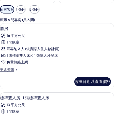
可
所有客房
1 張床
2 張床
用
的
顯示 6 間客房 (共 6 間)
客
套房 | 隔音、免費無線上網、床單
顯
11
套房
房
示
篩
16 平方公尺
套
選
1 間臥室
房
條
可容納 3 人 (依實際入住人數計費)
的
件
1 張標準雙人床和 1 張單人沙發床
所
免費無線上網
有
更
更多資訊
相
多
片
套
選擇日期以查看價格
房
的
詳
標準雙人房, 1 張標準雙人床 | 隔音
顯
27
情
標準雙人房, 1 張標準雙人床
示
13 平方公尺
標
1 間臥室