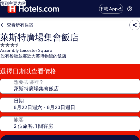
跳到主要內容
下載 App
查看所有住宿
萊斯特廣場集會飯店
3.5
Assembly Leicester Square
星
設有餐廳並鄰近大英博物館的飯店
級
住
選擇日期以查看價格
宿
想要去哪裡？
日期
旅客