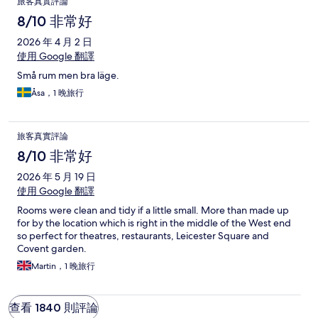
旅客真實評論
8/10 非常好
2026 年 4 月 2 日
使用 Google 翻譯
Små rum men bra läge.
Åsa，1 晚旅行
旅客真實評論
8/10 非常好
2026 年 5 月 19 日
使用 Google 翻譯
Rooms were clean and tidy if a little small. More than made up
for by the location which is right in the middle of the West end
so perfect for theatres, restaurants, Leicester Square and
Covent garden.
Martin，1 晚旅行
查看 1840 則評論