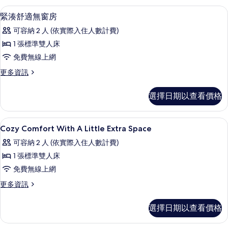
準
人
隔音、免費無線上網、床單
顯
28
房,
雙
緊湊舒適無窗房
示
1
人
可容納 2 人 (依實際入住人數計費)
張
緊
床
標
1 張標準雙人床
湊
準
(No
免費無線上網
雙
舒
Window)
人
更
更多資訊
適
的
床
多
(No
無
緊
所
選擇日期以查看價格
Window)
湊
窗
有
的
舒
詳
房
適
相
隔音、免費無線上網、床單
顯
情
39
無
Cozy Comfort With A Little Extra Space
的
片
示
窗
所
可容納 2 人 (依實際入住人數計費)
房
Cozy
的
有
1 張標準雙人床
Comfort
詳
相
免費無線上網
With
情
片
A
更
更多資訊
多
Little
Cozy
Extra
選擇日期以查看價格
Comfort
Space 的
With