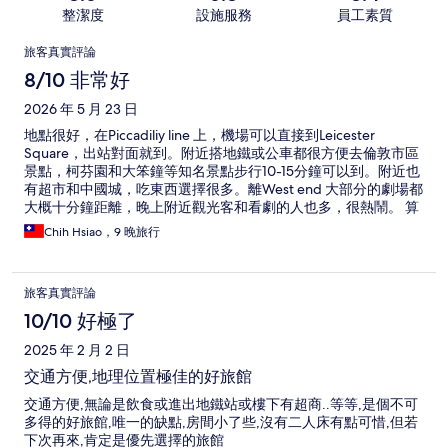
整潔度
設施服務
員工素質
評
旅客真實評論
論
8/10 非常好
2026 年 5 月 23 日
地點很好，在Piccadiliy line 上，機場可以直接到Leicester
Square，出站對面就到。附近搭地鐵或公車都很方便去倫敦市區
景點，柯芬園和大笨鐘等知名景點步行10-15分鐘可以到。附近也
有超市和中國城，吃東西選擇很多。離West end 大部分的劇場都
大概十分鐘距離，晚上附近觀光客和看劇的人也多，很熱鬧。 算
是市中心的精華地段，旅館本身不大，但旅館大門隨時都有人看
Chih Hsiao，9 晚旅行
著，人員都親切親切。有兩台電梯，室內也有空調。房型就看每
個人的預算和選擇，有無窗和有窗的房型，因為入住天數長，我
選擇有窗的，但價位也比較貴，但事後覺得有窗戶的選擇是對
旅客真實評論
的，每天早上出門前可以看一下天氣。房型是with a little extra
space ，入住後才知道房型是無障礙空間的，兩個行李箱都有空
10/10 好極了
間打開，但是只有一個小床頭櫃和兩層抽屜，沒有更多的桌子或
2025 年 2 月 2 日
置物平台，所以很多東西都還是塞回行李箱。無障礙的廁所的淋
浴是沒有另外玻璃隔出來，所以洗完澡地板就容易濕濕的。裡面
交通方便,地理位置極佳的好旅館
提供的備品不多，2合1的沐浴洗頭乳和洗手乳，還有吹風機。因
交通方便,無論是飲食或進出地鐵站或樓下有超商..等等,是個不可
為倫敦是硬水，還是需要自己帶慣用的洗髮精和護髮乳，不然頭
多得的好旅館,唯一的缺點,房間小了些,沒有二人床有點可惜,但若
髮容易打結。 （浴室不知道有時候是不是馬桶管線問題，有時候
下次再來,肯定是優先選擇的旅館
會有點味道） 裡面沒有冰箱，建議可以自己帶煮水壺和杯子盤