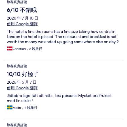
旅客真實評論
6/10 不錯哦
2026 年 7 月 10 日
使用 Google 翻譯
The hotel is fine the rooms has a fine size taking how central in
London the hotel is placed. The restaurant and breakfast is not
worth the money we ended up going somewhere else on day 2
Christian，2 晚旅行
旅客真實評論
10/10 好極了
2026 年 5 月 7 日
使用 Google 翻譯
Jättebra läge, lätt att hitta , bra personal Mycket bra frukost
med fin utsikt !
Malin，4 晚旅行
旅客真實評論