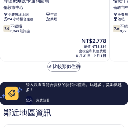
澤德威爾皮卡迪利圓環
倫敦牛
德
敦
倫敦市中心
倫敦市
威
牛
免費無線上網
空調
免費無
爾
津
24 小時櫃台服務
禁煙
酒吧
皮
街
卡
STG
7.6
7.6
不錯哦
不錯
7.6
7.6
迪
飯
分，
分，
5,943 則評論
3,9
利
店
滿
滿
現
NT$2,778
圓
倫
分
分
在
環
敦
10
10
總價 NT$3,334
價
倫
含稅金和其他費用
市
分，
分，
格
8 月 31 日 - 9 月 1 日
敦
中
不
不
為
市
心
錯
錯
NT$2,778
比較類似住宿
中
哦，
哦，
心
5,943
3,971
則
則
評
評
登入以查看符合資格的折扣和禮遇。玩越多，獎勵就越
論
論
多！
登入
免費註冊
鄰近地區資訊