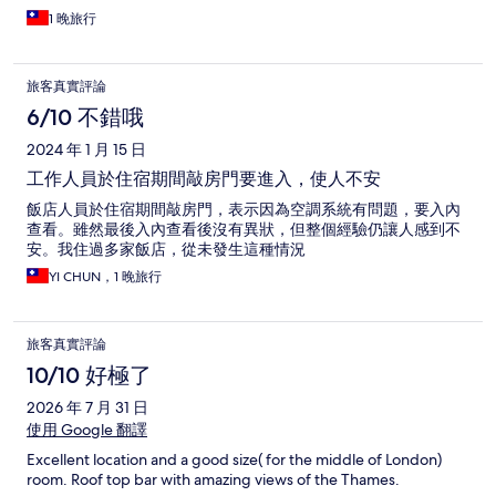
子，可以在旅館簡單泡個熱飲或是外面買麵包回來吃。 旅館的床
1 晚旅行
都是一張雙人床，但床型比較小，像我和我妹住，兩個女生還
好，但可能對男生來說可能就顯小。沒有電視（讓我覺得有點可
惜，我出國都喜歡看當地的電視台和新聞氣象）但有網路，隔音
旅客真實評論
也算好。每天工作人員都會來鋪床收垃圾，維持房間乾淨。 入住
前或後寄放行李需要另外付錢（以每個行李15鎊計價），因為覺
6/10 不錯哦
得有點貴，所以另外找附近其他相對便宜的地方寄放行李 如果是
2024 年 1 月 15 日
要在倫敦市中心玩，這個旅館算是不錯的選擇，交通上真的很方
便。
工作人員於住宿期間敲房門要進入，使人不安
飯店人員於住宿期間敲房門，表示因為空調系統有問題，要入內
查看。雖然最後入內查看後沒有異狀，但整個經驗仍讓人感到不
安。我住過多家飯店，從未發生這種情況
YI CHUN，1 晚旅行
旅客真實評論
10/10 好極了
2026 年 7 月 31 日
使用 Google 翻譯
Excellent location and a good size( for the middle of London)
room. Roof top bar with amazing views of the Thames.