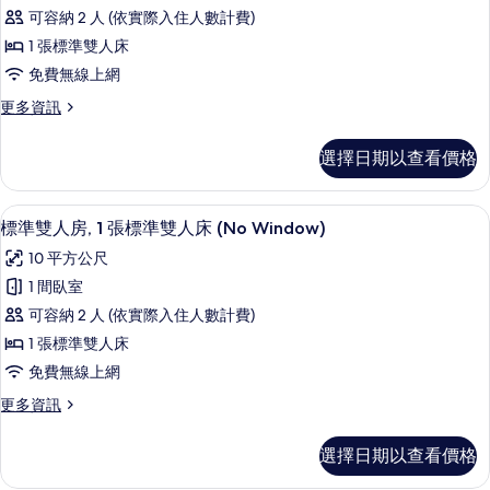
準
可容納 2 人 (依實際入住人數計費)
雙
1 張標準雙人床
人
免費無線上網
房,
更
更多資訊
1
多
張
標
選擇日期以查看價格
準
標
雙
準
人
隔音、免費無線上網、床單
顯
14
房,
雙
標準雙人房, 1 張標準雙人床 (No Window)
示
1
人
10 平方公尺
張
標
床
標
1 間臥室
準
準
的
可容納 2 人 (依實際入住人數計費)
雙
雙
所
人
1 張標準雙人床
人
床
有
免費無線上網
的
房,
相
詳
更
更多資訊
1
情
多
片
張
標
選擇日期以查看價格
準
標
雙