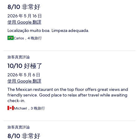
8/10 非常好
2026 年 5 月 16 日
使用 Google 翻譯
Localização muito boa. Limpeza adequada.
Carlos，4 晚旅行
旅客真實評論
10/10 好極了
2026 年 5 月 6 日
使用 Google 翻譯
The Mexican restaurant on the top floor offers great views and
friendly service. Good place to relax after travel while awaiting
check-in.
Michael，3 晚旅行
旅客真實評論
8/10 非常好