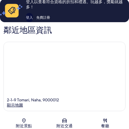
登入以查看符合資格的折扣和禮遇。玩越多，獎勵就越
中
論
論
多！
心
登入
免費註冊
鄰近地區資訊
2-1-9 Tomari, Naha, 9000012
顯示地圖
地圖
附近景點
附近交通
餐廳