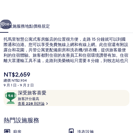
公
寓
一個
下一個
式
38+
簡介
設施服務
地點
價格
規定
客
托馬里智慧公寓式客房飯店的位置很方便，走路 15 分鐘就可以到國
房
際通和泊港。您可以享受免費無線上網和有線上網。此住宿還有附設
露台和花園，共管公寓更配備廚房和洗衣機/烘衣機，提供旅客最便
飯
利的住宿體驗。旅客都對住宿的友善員工和住宿環境讚譽有加。住宿
店
離大眾運輸工具不遠，走路到美榮橋站只需要 8 分鐘，到牧志站也只
要 12 分鐘。
的
目
NT$2,659
前
相
總價 NT$2,934
的
9 月 1 日 - 9 月 2 日
外觀
片
價
評
9.6
深受旅客喜愛
格
集
論
旅
分，
旅客評分最高
是
客
查看 228 則評論
滿
NT$2,659
評
分
分
10，
熱門設施服務
最
深
高
受
廚房
洗衣設施