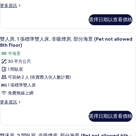
的
更
更多資訊
多
所
Standard
選擇日期以查看價格
有
Twin
Room
相
的
高級寢具、記憶床墊、書桌、筆電工作
顯
片
17
詳
雙人房, 1 張標準雙人床, 非吸煙房, 部分海景 (Pet not allowed
示
情
8th Floor)
雙
半海景
人
30 平方公尺
房,
1 間臥室
1
可容納 2 人 (依實際入住人數計費)
張
1 張標準雙人床
標
免費無線上網
準
更
更多資訊
雙
多
雙
人
選擇日期以查看價格
人
床,
房,
非
1
高級寢具、記憶床墊、書桌、筆電工作
顯
16
張
雙床房, 2 間臥室, 非吸煙房, 部分海景 (Pet not allowed 6th -