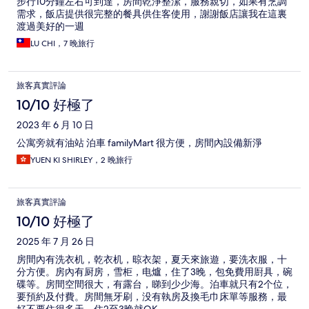
步行10分鐘左右可到達，房間乾淨整潔，服務親切，如果有烹調
需求，飯店提供很完整的餐具供住客使用，謝謝飯店讓我在這裏
渡過美好的一週
LU CHI，7 晚旅行
旅客真實評論
10/10 好極了
2023 年 6 月 10 日
公寓旁就有油站 泊車 familyMart 很方便，房間內設備新淨
YUEN KI SHIRLEY，2 晚旅行
旅客真實評論
10/10 好極了
2025 年 7 月 26 日
房間內有洗衣机，乾衣机，晾衣架，夏天來旅遊，要洗衣服，十
分方便。房內有厨房，雪柜，电爐，住了3晚，包免費用㕑具，碗
碟等。房間空間很大，有露台，睇到少少海。泊車就只有2个位，
要預約及付費。房間無牙刷，没有執房及換毛巾床單等服務，最