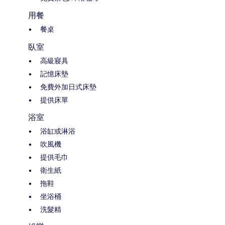
用餐
餐桌
臥室
高級寢具
記憶床墊
免費外加日式床墊
提供床單
浴室
浴缸或淋浴
吹風機
提供毛巾
衛生紙
拖鞋
坐浴桶
洗髮精