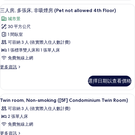
煙
2
高級寢具、記憶床墊、書桌、筆電工作
顯
16
間
房
三人房, 多張床, 非吸煙房 (Pet not allowed 4th Floor)
示
臥
(3nd
城市景
室,
三
Floor,
非
30 平方公尺
人
吸
Pet
1 間臥室
煙
房,
2
房
可容納 3 人 (依實際入住人數計費)
only)
多
(3nd
1 張標準雙人床和 1 張單人床
的
Floor,
張
免費無線上網
Pet
所
床,
2
更
更多資訊
有
only)
非
多
的
相
吸
三
詳
選擇日期以查看價格
人
片
煙
情
房,
房
多
高級寢具、記憶床墊、書桌、筆電工作
顯
10
張
Twin room, Non-smoking ([5F] Condominium Twin Room)
(Pet
示
床,
not
可容納 3 人 (依實際入住人數計費)
非
Twin
allowed
吸
2 張單人床
room,
煙
4th
免費無線上網
Non-
房
Floor)
(Pet
smoking
更
更多資訊