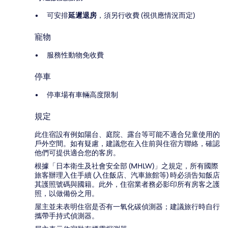
可安排
延遲退房
，須另行收費 (視供應情況而定)
寵物
服務性動物免收費
停車
停車場有車輛高度限制
規定
此住宿設有例如陽台、庭院、露台等可能不適合兒童使用的
戶外空間。如有疑慮，建議您在入住前與住宿方聯絡，確認
他們可提供適合您的客房。
根據「日本衛生及社會安全部 (MHLW)」之規定，所有國際
旅客辦理入住手續 (入住飯店、汽車旅館等) 時必須告知飯店
其護照號碼與國籍。此外，住宿業者務必影印所有房客之護
照，以做備份之用。
屋主並未表明住宿是否有一氧化碳偵測器；建議旅行時自行
攜帶手持式偵測器。