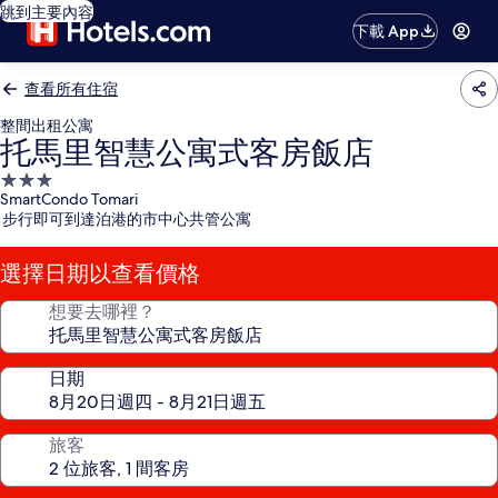
跳到主要內容
下載 App
查看所有住宿
整間出租公寓
托馬里智慧公寓式客房飯店
3.0
SmartCondo Tomari
星
步行即可到達泊港的市中心共管公寓
級
住
選擇日期以查看價格
宿
想要去哪裡？
日期
旅客