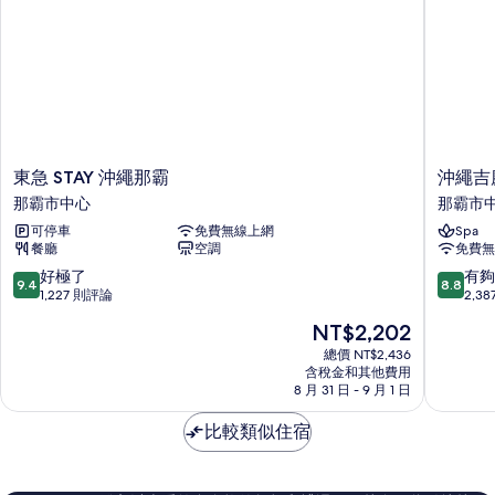
allowed
吸
煙
8th
房
Floor)
(Pet
的
not
allowed
所
8th
有
Floor)
相
的
東
沖
東急 STAY 沖繩那霸
沖繩吉
詳
片
急
繩
那霸市中心
那霸市
情
STAY
吉
可停車
免費無線上網
Spa
沖
慶
餐廳
空調
免費無
繩
海
那
灘
9.4
8.8
好極了
有夠
9.4
8.8
霸
度
分，
分，
1,227 則評論
2,3
那
假
滿
滿
現
NT$2,202
霸
海
分
分
在
市
洋
10
10
總價 NT$2,436
價
中
含稅金和其他費用
溫
分，
分，
格
8 月 31 日 - 9 月 1 日
心
泉
好
有
為
飯
極
夠
NT$2,202
比較類似住宿
店
了，
讚，
那
1,227
2,387
霸
則
則
市
評
評