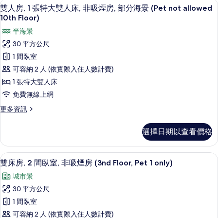
雙人房, 1 張特大雙人床, 非吸煙房, 部分海景
顯
18
張
非
雙人房, 1 張特大雙人床, 非吸煙房, 部分海景 (Pet not allowed
示
標
10th Floor)
吸
準
雙
半海景
煙
雙
人
人
30 平方公尺
房
床,
房,
1 間臥室
(Pet
非
1
吸
not
可容納 2 人 (依實際入住人數計費)
煙
張
allowed
1 張特大雙人床
房
特
4th
(Pet
免費無線上網
大
Floor)
not
更
更多資訊
allowed
的
雙
多
4th
雙
所
人
Floor)
選擇日期以查看價格
人
的
有
床,
房,
詳
相
非
1
情
客房設施服務
顯
18
張
雙床房, 2 間臥室, 非吸煙房 (3nd Floor, Pet 1 only)
片
吸
示
特
城市景
煙
大
雙
雙
30 平方公尺
房,
床
人
1 間臥室
部
床,
房,
非
可容納 2 人 (依實際入住人數計費)
分