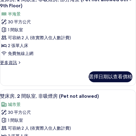
吸
示
標
9th Floor)
煙
準
雙
半海景
雙
房,
床
人
30 平方公尺
部
床,
房,
1 間臥室
非
分
2
吸
可容納 2 人 (依實際入住人數計費)
海
煙
間
2 張單人床
房,
景
臥
部
免費無線上網
(Pet
室,
分
更
更多資訊
not
海
非
多
景
allowed
雙
吸
(Pet
選擇日期以查看價格
8th
床
not
煙
Floor)
房,
allowed
房,
2
的
8th
高級寢具、記憶床墊、書桌、筆電工作
顯
17
間
雙床房, 2 間臥室, 非吸煙房 (Pet not allowed)
Floor)
部
所
示
臥
的
城市景
分
室,
有
詳
雙
非
30 平方公尺
情
海
相
床
吸
1 間臥室
景
煙
片
房,
房,
可容納 2 人 (依實際入住人數計費)
(Pet
2
部