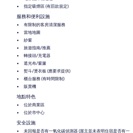
指定吸煙區 (有罰款規定)
服務和便利設施
有限制的客房清潔服務
當地地圖
紗窗
旅遊指南/推薦
轉接頭/充電器
遮光布/窗簾
熨斗/燙衣板 (應要求提供)
櫃台服務 (有時間限制)
販賣機
地點特色
位於商業區
位於市中心
安全設施
未回報是否有一氧化碳偵測器 (屋主並未表明住宿是否有一