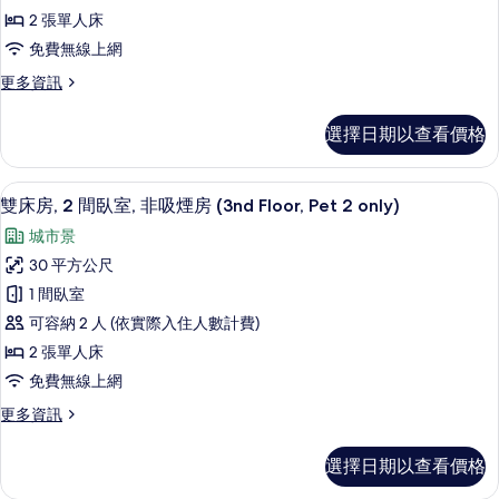
2
吸
2 張單人床
海
煙
間
免費無線上網
房,
景
臥
部
(Pet
更
更多資訊
室,
分
多
not
海
非
雙
景
allowed
選擇日期以查看價格
床
吸
(Pet
10th
房,
not
煙
2
Floor)
allowed
客房設施服務
顯
18
間
房
雙床房, 2 間臥室, 非吸煙房 (3nd Floor, Pet 2 only)
的
10th
示
臥
Floor)
(3nd
城市景
所
室,
雙
的
Floor,
非
30 平方公尺
有
詳
床
吸
Pet
情
1 間臥室
相
煙
房,
1
房
可容納 2 人 (依實際入住人數計費)
片
only)
2
(3nd
2 張單人床
的
Floor,
間
免費無線上網
Pet
所
臥
1
更
更多資訊
有
室,
only)
多
的
相
非
雙
詳
選擇日期以查看價格
床
片
吸
情
房,