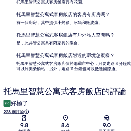
托馬里智慧公寓式客房飯店具有花園。
托馬里智慧公寓式客房飯店的客房有廚房嗎？
有一個廚房，其中提供小烤箱、冰箱和微波爐。
托馬里智慧公寓式客房飯店有戶外私人空間嗎？
是，此共管公寓具有附家具的陽台。
托馬里智慧公寓式客房飯店附近的環境怎麼樣？
托馬里智慧公寓式客房飯店位於那霸市中心，只要走路 8 分鐘就
可以到美榮橋站，另外，走路 11 分鐘也可以抵達國際通。
托馬里智慧公寓式客房飯店的評論
評
論
好極了
9.6
228 則評論
9.8
8.6
9.0