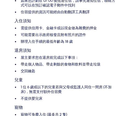
如果您計劃在 07:00 後抵達住宿，請事先通知住宿，聯絡方
式可以在預訂確認電子郵件中找到
住宿提供的資訊可能經由自動翻譯工具翻譯
入住須知
需提供信用卡、金融卡或以現金做為雜費的押金
可能需要出示政府核發且附有照片的證件
辦理入住手續的最低年齡為 18 歲
退房須知
屋主要求您在退房前完成以下事項：
帶走個人物品、帶走剩餘的食物和飲料並帶走垃圾
交回鑰匙
兒童
1 位 6 歲或以下的兒童若與父母或監護人同住一間房 (不加
床)，無需支付額外住宿費
不提供嬰兒床
寵物
寵物可免費入住 (最多共 2 隻)