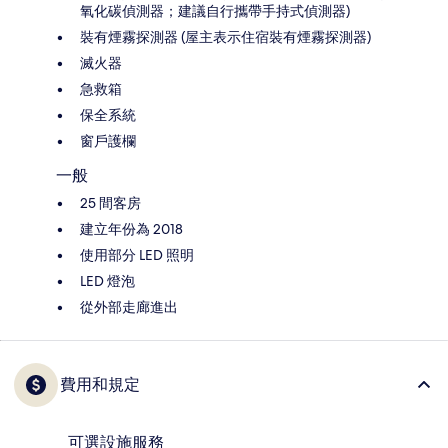
氧化碳偵測器；建議自行攜帶手持式偵測器)
裝有煙霧探測器 (屋主表示住宿裝有煙霧探測器)
滅火器
急救箱
保全系統
窗戶護欄
一般
25 間客房
建立年份為 2018
使用部分 LED 照明
LED 燈泡
從外部走廊進出
費用和規定
可選設施服務