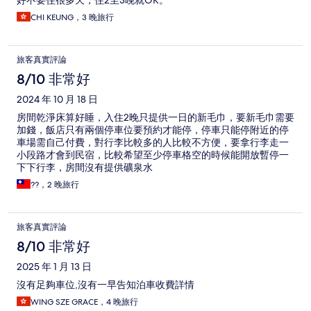
好不要住很多天，住2至3晚就OK。
CHI KEUNG，3 晚旅行
旅客真實評論
8/10 非常好
2024 年 10 月 18 日
房間乾淨床算好睡，入住2晚只提供一日的新毛巾，要新毛巾需要
加錢，飯店只有兩個停車位要預約才能停，停車只能停附近的停
車場需自己付費，對行李比較多的人比較不方便，要拿行李走一
小段路才會到民宿，比較希望至少停車格空的時候能開放暫停一
下下行李，房間沒有提供礦泉水
??，2 晚旅行
旅客真實評論
8/10 非常好
2025 年 1 月 13 日
沒有足夠車位,沒有一早告知泊車收費詳情
WING SZE GRACE，4 晚旅行