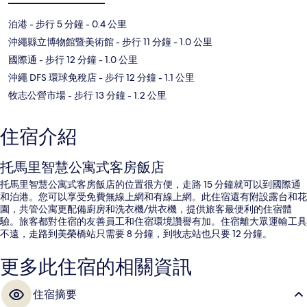
泊港
- 步行 5 分鐘
- 0.4 公里
沖繩縣立博物館暨美術館
- 步行 11 分鐘
- 1.0 公里
國際通
- 步行 12 分鐘
- 1.0 公里
沖繩 DFS 環球免稅店
- 步行 12 分鐘
- 1.1 公里
牧志公營市場
- 步行 13 分鐘
- 1.2 公里
住宿介紹
托馬里智慧公寓式客房飯店
托馬里智慧公寓式客房飯店的位置很方便，走路 15 分鐘就可以到國際通
和泊港。您可以享受免費無線上網和有線上網。此住宿還有附設露台和花
園，共管公寓更配備廚房和洗衣機/烘衣機，提供旅客最便利的住宿體
驗。旅客都對住宿的友善員工和住宿環境讚譽有加。住宿離大眾運輸工具
不遠，走路到美榮橋站只需要 8 分鐘，到牧志站也只要 12 分鐘。
更多此住宿的相關資訊
住宿摘要