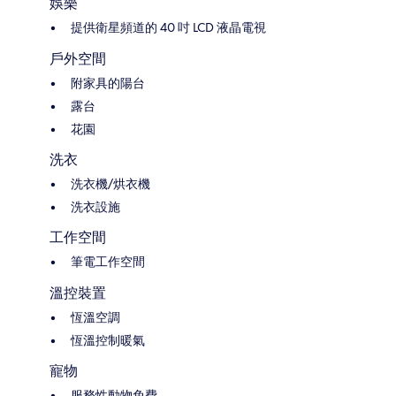
娛樂
提供衛星頻道的 40 吋 LCD 液晶電視
戶外空間
附家具的陽台
露台
花園
洗衣
洗衣機/烘衣機
洗衣設施
工作空間
筆電工作空間
溫控裝置
恆溫空調
恆溫控制暖氣
寵物
服務性動物免費