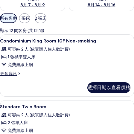
8月 7 - 8月 9
8月 14 - 8月 16
可
所有客房
1 張床
2 張床
用
的
顯示 12 間客房 (共 12 間)
客
高級寢具、記憶床墊、書桌、筆電工作
顯
1
Condominium King Room 10F Non-smoking
房
示
篩
可容納 2 人 (依實際入住人數計費)
Condominium
選
1 張標準雙人床
King
條
免費無線上網
Room
件
10F
更
更多資訊
多
Non-
Condominium
smoking
選擇日期以查看價格
King
的
Room
10F
所
高級寢具、記憶床墊、書桌、筆電工作
顯
1
Non-
Standard Twin Room
有
示
smoking
可容納 2 人 (依實際入住人數計費)
的
相
Standard
詳
2 張單人床
片
Twin
情
免費無線上網
Room