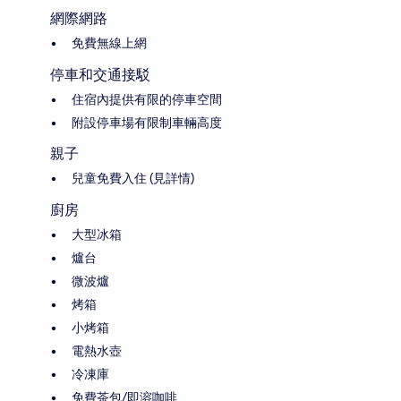
網際網路
免費無線上網
停車和交通接駁
住宿內提供有限的停車空間
附設停車場有限制車輛高度
親子
兒童免費入住 (見詳情)
廚房
大型冰箱
爐台
微波爐
烤箱
小烤箱
電熱水壺
冷凍庫
免費茶包/即溶咖啡