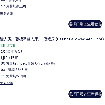
not
2 張單人床
分
間
allowed
免費無線上網
海
臥
6th
景
更
更多資訊
室,
(Pet
-
多
not
非
9th
雙
allowed
選擇日期以查看價格
床
吸
Floor)
6th
房,
-
的
煙
2
9th
高級寢具、記憶床墊、書桌、筆電工作
顯
18
間
所
房
雙人房, 1 張標準雙人床, 非吸煙房 (Pet not allowed 4th Floor)
Floor)
示
臥
的
有
(Pet
城市景
室,
雙
詳
not
相
非
30 平方公尺
情
人
吸
allowed)
片
1 間臥室
煙
房,
的
房
可容納 2 人 (依實際入住人數計費)
1
所
(Pet
1 張標準雙人床
not
張
有
免費無線上網
allowed)
標
相
的
更
更多資訊
準
詳
片
多
情
雙
雙
選擇日期以查看價格
人
人
房,
床,
1