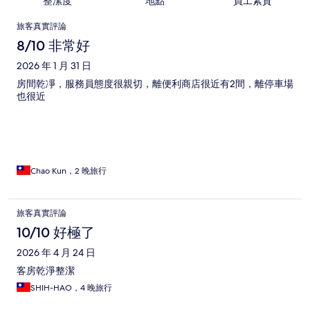
整潔度
地點
員工素質
評
旅客真實評論
論
8/10 非常好
2026 年 1 月 31 日
房間乾凈，服務員態度很親切，離便利商店很近有2間，離停車場
也很近
Chao Kun，2 晚旅行
旅客真實評論
10/10 好極了
2026 年 4 月 24 日
客房乾淨整潔
SHIH-HAO，4 晚旅行