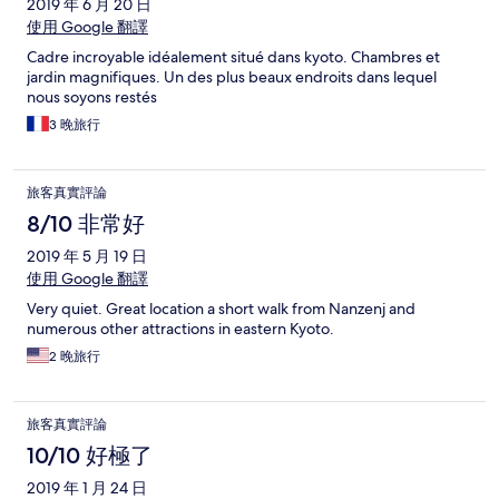
2019 年 6 月 20 日
使用 Google 翻譯
Cadre incroyable idéalement situé dans kyoto. Chambres et
jardin magnifiques. Un des plus beaux endroits dans lequel
nous soyons restés
3 晚旅行
旅客真實評論
8/10 非常好
2019 年 5 月 19 日
使用 Google 翻譯
Very quiet. Great location a short walk from Nanzenj and
numerous other attractions in eastern Kyoto.
2 晚旅行
旅客真實評論
10/10 好極了
2019 年 1 月 24 日