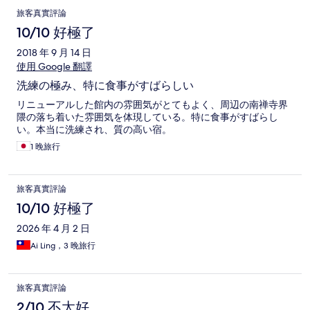
旅客真實評論
10/10 好極了
2018 年 9 月 14 日
使用 Google 翻譯
洗練の極み、特に食事がすばらしい
リニューアルした館内の雰囲気がとてもよく、周辺の南禅寺界
隈の落ち着いた雰囲気を体現している。特に食事がすばらし
い。本当に洗練され、質の高い宿。
1 晚旅行
旅客真實評論
10/10 好極了
2026 年 4 月 2 日
Ai Ling，3 晚旅行
旅客真實評論
2/10 不太好