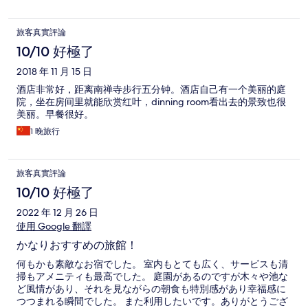
旅客真實評論
10/10 好極了
2018 年 11 月 15 日
酒店非常好，距离南禅寺步行五分钟。酒店自己有一个美丽的庭
院，坐在房间里就能欣赏红叶，dinning room看出去的景致也很
美丽。早餐很好。
1 晚旅行
旅客真實評論
10/10 好極了
2022 年 12 月 26 日
使用 Google 翻譯
かなりおすすめの旅館！
何もかも素敵なお宿でした。 室内もとても広く、サービスも清
掃もアメニティも最高でした。 庭園があるのですが木々や池な
ど風情があり、それを見ながらの朝食も特別感があり幸福感に
つつまれる瞬間でした。 また利用したいです。ありがとうござ