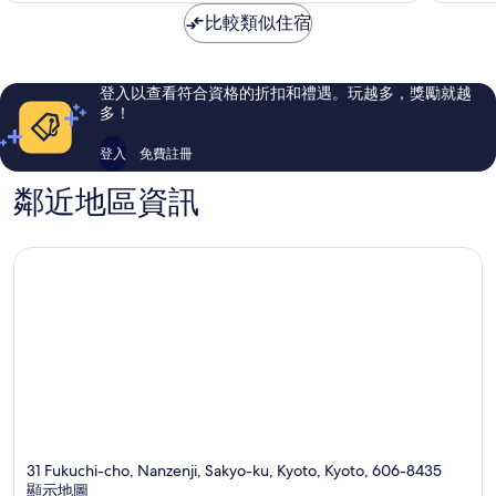
好
好
為
比較類似住宿
極
極
NT$5,238
了，
了，
1,005
544
則
則
登入以查看符合資格的折扣和禮遇。玩越多，獎勵就越
評
評
多！
論
論
登入
免費註冊
鄰近地區資訊
31 Fukuchi-cho, Nanzenji, Sakyo-ku, Kyoto, Kyoto, 606-8435
顯示地圖