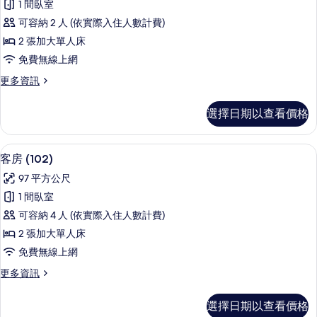
1 間臥室
(
可容納 2 人 (依實際入住人數計費)
204
2 張加大單人床
)
免費無線上網
的
所
更
更多資訊
多
有
客
選擇日期以查看價格
相
房
(
片
204
客房 (102) | 2 間臥室、羽絨被、免
顯
13
)
客房 (102)
示
的
97 平方公尺
詳
客
情
1 間臥室
房
可容納 4 人 (依實際入住人數計費)
(102)
2 張加大單人床
的
免費無線上網
所
更
更多資訊
有
多
相
客
選擇日期以查看價格
房
片