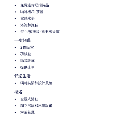
免費迷你吧招待品
咖啡機/沖茶器
電熱水壺
浴袍和拖鞋
熨斗/熨衣板 (應要求提供)
一夜好眠
2 間臥室
羽絨被
隔音設施
提供床單
舒適生活
獨特裝潢和設計風格
衛浴
全浸式浴缸
獨立浴缸和淋浴設備
淋浴花灑