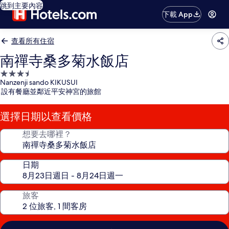
跳到主要內容
下載 App
查看所有住宿
南禪寺桑多菊水飯店
3.5
Nanzenji sando KIKUSUI
星
設有餐廳並鄰近平安神宮的旅館
級
住
選擇日期以查看價格
宿
想要去哪裡？
日期
旅客