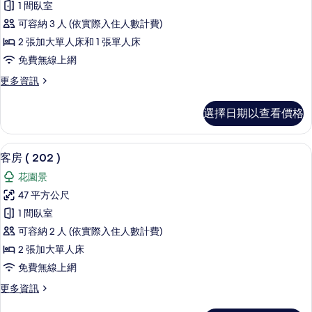
1 間臥室
(
可容納 3 人 (依實際入住人數計費)
201
2 張加大單人床和 1 張單人床
)
免費無線上網
的
所
更
更多資訊
多
有
客
選擇日期以查看價格
相
房
(
片
201
客房 ( 202 ) | 2 間臥室、羽絨被
顯
6
)
客房 ( 202 )
示
的
花園景
詳
客
情
47 平方公尺
房
1 間臥室
(
可容納 2 人 (依實際入住人數計費)
202
2 張加大單人床
)
免費無線上網
的
所
更
更多資訊
多
有