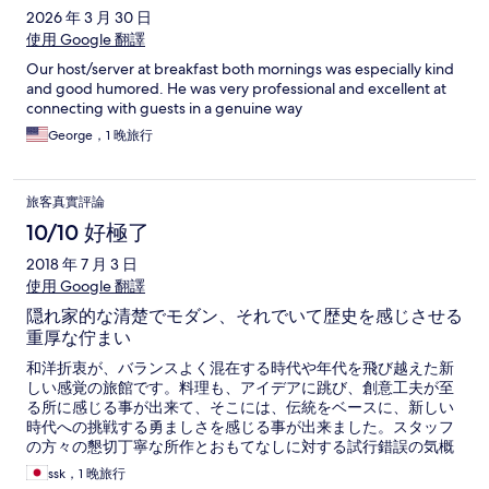
2026 年 3 月 30 日
使用 Google 翻譯
Our host/server at breakfast both mornings was especially kind
and good humored. He was very professional and excellent at
connecting with guests in a genuine way
George，1 晚旅行
旅客真實評論
10/10 好極了
2018 年 7 月 3 日
使用 Google 翻譯
隠れ家的な清楚でモダン、それでいて歴史を感じさせる
重厚な佇まい
和洋折衷が、バランスよく混在する時代や年代を飛び越えた新
しい感覚の旅館です。料理も、アイデアに跳び、創意工夫が至
る所に感じる事が出来て、そこには、伝統をベースに、新しい
時代への挑戦する勇ましさを感じる事が出来ました。スタッフ
の方々の懇切丁寧な所作とおもてなしに対する試行錯誤の気概
に対して、心から敬意を表します。
ssk，1 晚旅行