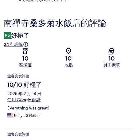
南禪寺桑多菊水飯店的評論
評
論
好極了
9.6
24 則評論
10
10
10
整潔度
地點
員工素質
評
旅客真實評論
論
10/10 好極了
2025 年 2 月 14 日
使用 Google 翻譯
Everything was great!
Emily，2 晚旅行
旅客真實評論