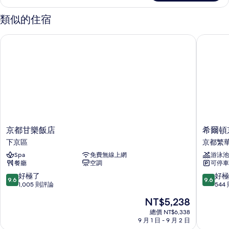
(102)
的
類似的住宿
詳
情
京都甘樂飯店
希爾頓京
京
希
京都甘樂飯店
希爾頓
都
爾
下京區
京都繁
甘
頓
Spa
免費無線上網
游泳池
樂
京
餐廳
空調
可停車
飯
都
店
京
9.6
9.6
好極了
好極
9.6
9.6
下
都
分，
分，
1,005 則評論
544
京
繁
滿
滿
現
NT$5,238
區
華
分
分
在
街
10
10
總價 NT$6,338
價
9 月 1 日 - 9 月 2 日
分，
分，
格