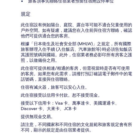
旅客須事先聯絡住宿業者預留住宿附設停車位
規定
此住宿設有例如陽台、庭院、露台等可能不適合兒童使用的
戶外空間。如有疑慮，建議您在入住前與住宿方聯絡，確認
他們可提供適合您的客房。
根據「日本衛生及社會安全部 (MHLW)」之規定，所有國際
旅客辦理入住手續 (入住飯店、汽車旅館等) 時必須告知飯店
其護照號碼與國籍。此外，住宿業者務必影印所有房客之護
照，以做備份之用。
此住宿可提供相連/相通的客房，但需視當時是否有可使用
的客房。如果您有此需求，請撥打預訂確認電子郵件中的電
話號碼，直接與住宿聯絡。
住宿有滅火器，旅客可以安心入住。
此住宿接受以信用卡付款。恕不接受現金。
接受以下信用卡：Visa 卡、萬事達卡、美國運通卡、
Discover 卡、大來卡、JCB 卡
提供無現金交易。
請注意，不同國家和不同住宿的文化規範和旅客規定會有所
不同，顯示的規定是由住宿業者提供。