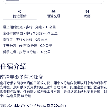
地圖
附近景點
附近交通
餐廳
蹴上傾斜鐵道
- 步行 1 分鐘
- 0.1 公里
京都市動物園
- 步行 2 分鐘
- 0.2 公里
南禪寺
- 步行 6 分鐘
- 0.5 公里
平安神宮
- 步行 10 分鐘
- 0.9 公里
哲學之道
- 步行 11 分鐘
- 1.0 公里
住宿介紹
南禪寺桑多菊水飯店
南禪寺桑多菊水飯店的位置很方便，開車 5 分鐘內就可以到京都御所和平
安神宮。您可以享受免費無線上網和自助停車。此住宿還有附設露台和花
園等特色設施。住宿離大眾運輸工具不遠，走路到蹴上站只要 8 分鐘，到
東山站也只要 14 分鐘。