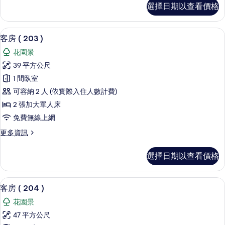
客
選擇日期以查看價格
相
房
(
片
202
客房 ( 203 ) | 2 間臥室、羽
顯
7
)
客房 ( 203 )
示
的
花園景
詳
客
情
39 平方公尺
房
1 間臥室
(
可容納 2 人 (依實際入住人數計費)
203
2 張加大單人床
)
免費無線上網
的
所
更
更多資訊
多
有
客
選擇日期以查看價格
相
房
(
片
203
客房 ( 204 ) | 2 間臥室、羽絨被
顯
6
)
客房 ( 204 )
示
的
花園景
詳
客
情
47 平方公尺
房