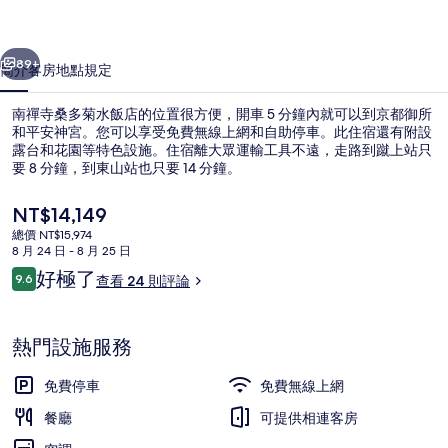
水
一個
下一個
飯
89+
簡介
客房
地點
規定
店
南禪寺桑多菊水飯店的位置很方便，開車 5 分鐘內就可以到京都御所
的
和平安神宮。您可以享受免費無線上網和自助停車。此住宿還有附設
露台和花園等特色設施。住宿離大眾運輸工具不遠，走路到蹴上站只
相
要 8 分鐘，到東山站也只要 14 分鐘。
片
目
NT$14,149
集
前
總價 NT$15,974
的
8 月 24 日 - 8 月 25 日
價
評
好極了
9.6
行政貴賓室
查看 24 則評論
格
9.6 分，滿分 10 分，
論
是
NT$14,149
熱門設施服務
免費停車
免費無線上網
餐廳
可提供相連客房