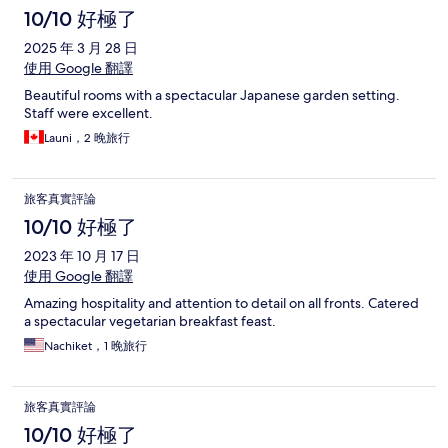
10/10 好極了
2025 年 3 月 28 日
使用 Google 翻譯
Beautiful rooms with a spectacular Japanese garden setting.
Staff were excellent.
Launi，2 晚旅行
旅客真實評論
10/10 好極了
2023 年 10 月 17 日
使用 Google 翻譯
Amazing hospitality and attention to detail on all fronts. Catered
a spectacular vegetarian breakfast feast.
Nachiket，1 晚旅行
旅客真實評論
10/10 好極了