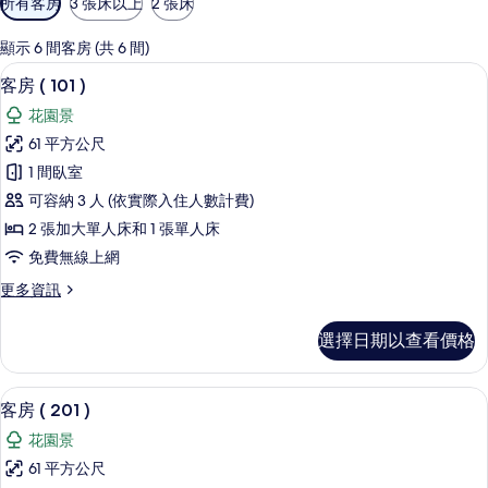
所有客房
3 張床以上
2 張床
用
的
顯示 6 間客房 (共 6 間)
客
客房 ( 101 ) | 2 間臥室、羽絨被、
顯
7
客房 ( 101 )
房
示
篩
花園景
客
選
61 平方公尺
房
條
1 間臥室
(
件
可容納 3 人 (依實際入住人數計費)
101
2 張加大單人床和 1 張單人床
)
免費無線上網
的
所
更
更多資訊
多
有
客
選擇日期以查看價格
相
房
(
片
101
客房 ( 201 ) | 起居區 | 平面電視
顯
9
)
客房 ( 201 )
示
的
花園景
詳
客
情
61 平方公尺
房