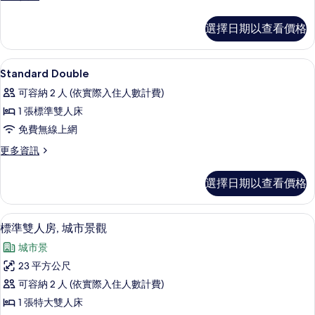
多
有
Deluxe
選擇日期以查看價格
Double
相
的
片
詳
高級寢具、客房內保險箱、書桌、遮光
顯
10
情
Standard Double
示
可容納 2 人 (依實際入住人數計費)
Standard
1 張標準雙人床
Double
免費無線上網
的
更
更多資訊
所
多
有
Standard
選擇日期以查看價格
Double
相
的
片
詳
高級寢具、客房內保險箱、書桌、遮光
顯
5
情
標準雙人房, 城市景觀
示
城市景
標
23 平方公尺
準
可容納 2 人 (依實際入住人數計費)
雙
1 張特大雙人床
人