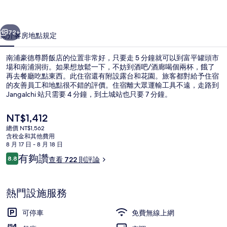
飯
一個
下一個
店
72+
簡介
客房
地點
規定
的
南浦豪德尊爵飯店的位置非常好，只要走 5 分鐘就可以到富平罐頭市
相
場和南浦洞街。如果想放鬆一下，不妨到酒吧/酒廊喝個兩杯，餓了
再去餐廳吃點東西。此住宿還有附設露台和花園。旅客都對給予住宿
片
的友善員工和地點很不錯的評價。住宿離大眾運輸工具不遠，走路到
集
Jangalchi 站只需要 4 分鐘，到土城站也只要 7 分鐘。
目
NT$1,412
前
總價 NT$1,562
的
含稅金和其他費用
高級寢具、客房內保險箱、書桌、遮光
價
8 月 17 日 - 8 月 18 日
格
評
有夠讚
8.8
查看 722 則評論
是
8.8 分，滿分 10 分，
論
NT$1,412
熱門設施服務
可停車
免費無線上網