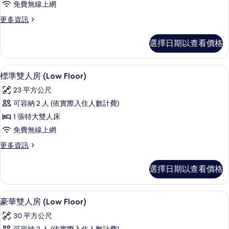
免費無線上網
房,
更
更多資訊
城
多
市
標
選擇日期以查看價格
準
景
雙
觀
人
高級寢具、客房內保險箱、書桌、遮光
顯
4
房,
標準雙人房 (Low Floor)
的
示
城
所
23 平方公尺
市
標
景
有
可容納 2 人 (依實際入住人數計費)
準
觀
相
1 張特大雙人床
的
雙
詳
片
免費無線上網
人
情
更
更多資訊
房
多
(Low
標
選擇日期以查看價格
準
Floor)
雙
的
人
高級寢具、客房內保險箱、書桌、遮光
顯
所
7
房
豪華雙人房 (Low Floor)
示
(Low
有
30 平方公尺
Floor)
豪
相
的