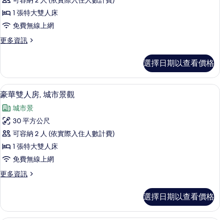
可容納 2 人 (依實際入住人數計費)
華
詳
片
1 張特大雙人床
情
雙
免費無線上網
人
更
更多資訊
房
多
(Low
豪
選擇日期以查看價格
華
Floor)
雙
的
人
高級寢具、客房內保險箱、書桌、遮光
顯
所
8
房
豪華雙人房, 城市景觀
示
(Low
有
城市景
Floor)
豪
相
的
30 平方公尺
華
詳
片
可容納 2 人 (依實際入住人數計費)
情
雙
1 張特大雙人床
人
免費無線上網
房,
更
更多資訊
城
多
市
豪
選擇日期以查看價格
華
景
雙
觀
人