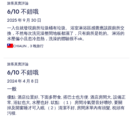
旅客真實評論
6/10 不錯哦
2025 年 9 月 30 日
一入住就發現廁所垃圾桶有垃圾。 浴室淋浴區感覺應該跟廁所交
換，不然每次洗完澡整間地板都濕了，只有廁所是乾的。 淋浴的
水壓偏小且忽冷忽熱，洗澡的體驗很不ok。
CHIALIN，3 晚旅行
旅客真實評論
6/10 不錯哦
2024 年 4 月 8 日
一般
優點: 酒店位置好, 下面多野食, 搭巴士也方便. 酒店房間大, 設備正
常, 浴缸也大, 水壓也好. 缼點: （１） 房間冷氣聲音好嘈吵, 要關
掉及開窗睡才可入眠.（２）清潔不好, 房間床單內有頭髮, 枕頭有
污積.