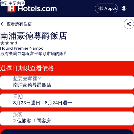
跳到主要內容
下載 App
查看所有住宿
南浦豪德尊爵飯店
3.5
Hound Premier Nampo
星
設有餐廳並鄰近富平罐頭市場的飯店
級
住
選擇日期以查看價格
宿
想要去哪裡？
日期
旅客