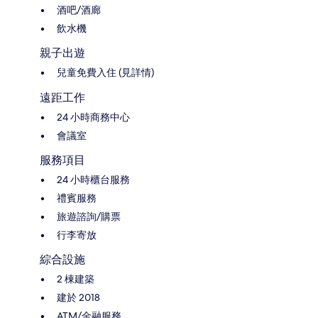
酒吧/酒廊
飲水機
親子出遊
兒童免費入住 (見詳情)
遠距工作
24 小時商務中心
會議室
服務項目
24 小時櫃台服務
禮賓服務
旅遊諮詢/購票
行李寄放
綜合設施
2 棟建築
建於 2018
ATM/金融服務