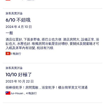
旅客真實評論
6/10 不錯哦
2024 年 4 月 10 日
一般
酒店位置好, 下面多野食, 搭巴士也方便. 酒店房間大, 設備正常, 浴
缸也大, 水壓也好. 唯獨房間冷氣聲音好嘈吵, 要關掉及開窗睡才可
入眠及床單內有頭髮, 枕頭有污積.
5 晚旅行
旅客真實評論
10/10 好極了
2023 年 10 月 22 日
很棒很乾淨！房間寬敞，浴室乾淨！櫃台簡單英文可溝通
Jui-Hsuan，4 晚旅行