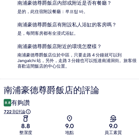
南浦豪德尊爵飯店內部或附近是否有餐廳？
是的，此住宿附設餐廳：루프탑 바。
南浦豪德尊爵飯店有附設私人浴缸的客房嗎？
是，每間客房都有全浸式浴缸。
南浦豪德尊爵飯店附近的環境怎麼樣？
南浦豪德尊爵飯店位於中區，只要走路 4 分鐘就可以到
Jangalchi 站，另外，走路 3 分鐘也可以抵達南浦洞街。旅客很
喜歡這間飯店的中心位置。
南浦豪德尊爵飯店的評論
評
論
有夠讚
8.8
722 則評論
8.8
9.0
9.0
整潔度
地點
員工素質