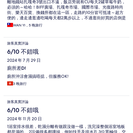
離地鐵站扎嘎奇3號出口不遠，飯店旁就有CU每天2罐草莓牛奶，
必須的～哈哈！BIFF廣場、扎嘎奇市場、國際市場、光復路時尚
街、樂天百貨、換錢所都在這一區，走路約10分皆可抵達～超方
便的，邊走邊逛邊吃喝每天都2萬步以上，不過逛街好買的店倒是
要從小巷的店面慢慢挖寶～主街沒以前好逛了….
WAN YI，5 晚旅行
旅客真實評論
6/10 不錯哦
2024 年 7 月 29 日
廁所差D!
廁所沖涼會濕搞唔掂，但服務OK!
3 晚旅行
旅客真實評論
6/10 不錯哦
2024 年 11 月 20 日
1浴室排水很差，乾濕分離有做跟沒做一樣，洗完澡整個浴室地板
都是濕的。 2設備很多都壞掉，例如扶手及排水孔 3位置極佳，交