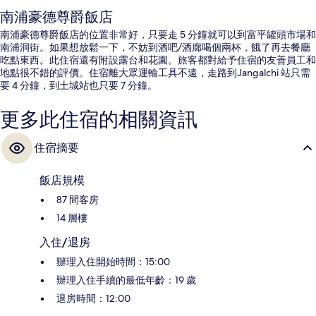
南浦豪德尊爵飯店
南浦豪德尊爵飯店的位置非常好，只要走 5 分鐘就可以到富平罐頭市場和
南浦洞街。如果想放鬆一下，不妨到酒吧/酒廊喝個兩杯，餓了再去餐廳
吃點東西。此住宿還有附設露台和花園。旅客都對給予住宿的友善員工和
地點很不錯的評價。住宿離大眾運輸工具不遠，走路到Jangalchi 站只需
要 4 分鐘，到土城站也只要 7 分鐘。
更多此住宿的相關資訊
住宿摘要
飯店規模
87 間客房
14 層樓
入住/退房
辦理入住開始時間：15:00
辦理入住手續的最低年齡：19 歲
退房時間：12:00