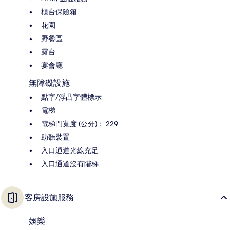
櫃台保險箱
花園
野餐區
露台
宴會廳
無障礙設施
點字/浮凸字體標示
電梯
電梯門寬度 (公分)： 229
助聽裝置
入口通道光線充足
入口通道沒有階梯
客房設施服務
娛樂