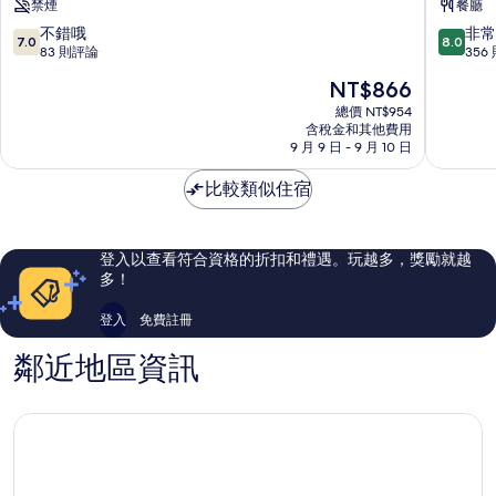
禁煙
餐廳
中
南
區
浦
7.0
8.0
不錯哦
非常
7.0
8.0
洞
分，
分，
83 則評論
356
滿
滿
現
NT$866
分
分
在
10
10
總價 NT$954
價
含稅金和其他費用
分，
分，
格
9 月 9 日 - 9 月 10 日
不
非
為
錯
常
NT$866
比較類似住宿
哦，
好，
83
356
則
則
評
評
登入以查看符合資格的折扣和禮遇。玩越多，獎勵就越
論
論
多！
登入
免費註冊
鄰近地區資訊