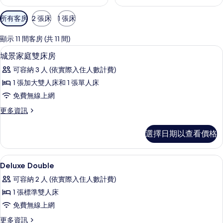
可
所有客房
2 張床
1 張床
用
的
顯示 11 間客房 (共 11 間)
客
高級寢具、客房內保險箱、書桌、遮光
顯
2
城景家庭雙床房
房
示
篩
可容納 3 人 (依實際入住人數計費)
城
選
1 張加大雙人床和 1 張單人床
景
條
免費無線上網
家
件
更
更多資訊
庭
多
雙
城
選擇日期以查看價格
景
床
家
房
庭
高級寢具、客房內保險箱、書桌、遮光
顯
11
雙
Deluxe Double
的
示
床
所
可容納 2 人 (依實際入住人數計費)
房
Deluxe
的
有
1 張標準雙人床
Double
詳
相
免費無線上網
的
情
片
更
更多資訊
所