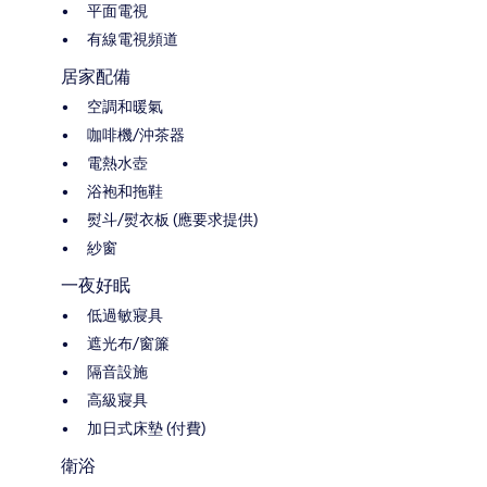
平面電視
有線電視頻道
居家配備
空調和暖氣
咖啡機/沖茶器
電熱水壺
浴袍和拖鞋
熨斗/熨衣板 (應要求提供)
紗窗
一夜好眠
低過敏寢具
遮光布/窗簾
隔音設施
高級寢具
加日式床墊 (付費)
衛浴