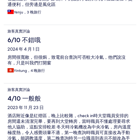
通便利，但旁邊是風化區
Yenju，3 晚旅行
旅客真實評論
6/10 不錯哦
2024 年 4 月 1 日
房間很寬敞，但很焗，致電前台查詢可否較大冷氣，他們說沒
有，只是叫我們打開窗
Yintung，4 晚旅行
旅客真實評論
4/10 一般般
2023 年 11 月 23 日
酒店附近像是紅燈區，晚上比較雜，check in時大堂職員安排的
房間還未清潔完畢，要再到大堂轉房，當時職員不懂處理要尋求
他人協助，這點安排較差 冬天時冷氣機改為中央冷氣，房內溫度
極度熱，令人感覺頭暈不適，第一晚查詢時職員可直接改為手動
冷氣，能調教溫度，第二晚查詢時另一位職員則表示不能改為手