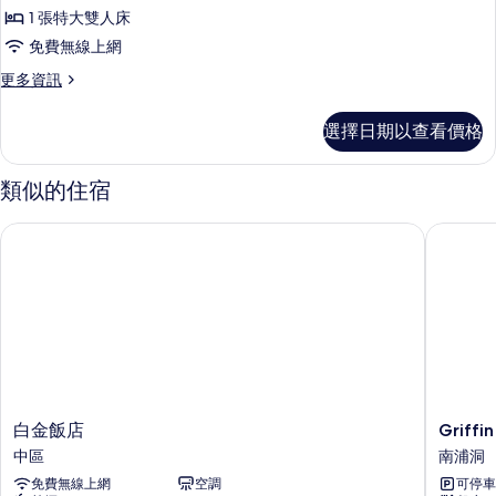
的
1 張特大雙人床
所
免費無線上網
有
更
更多資訊
相
多
片
套
選擇日期以查看價格
房
的
詳
類似的住宿
情
白金飯店
Griffin
白
Griffin
白金飯店
Griffi
金
Bay
中區
南浦洞
飯
飯
免費無線上網
空調
可停車
店
店