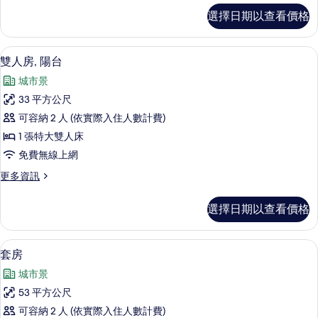
市
家
選擇日期以查看價格
庭
景
雙
觀
床
雙人房, 陽台 | 客房景觀
顯
9
房,
雙人房, 陽台
的
示
城
所
城市景
市
雙
景
有
33 平方公尺
人
觀
相
可容納 2 人 (依實際入住人數計費)
的
房,
詳
片
1 張特大雙人床
陽
情
免費無線上網
台
更
更多資訊
的
多
所
雙
選擇日期以查看價格
人
有
房,
相
陽
套房 | 高級寢具、客房內保險箱、書桌
顯
7
台
套房
片
示
的
城市景
詳
套
情
53 平方公尺
房
可容納 2 人 (依實際入住人數計費)