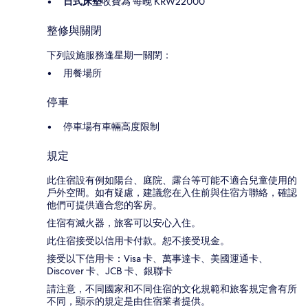
日式床墊
收費為 每晚 KRW22000
整修與關閉
下列設施服務逢星期一關閉：
用餐場所
停車
停車場有車輛高度限制
規定
此住宿設有例如陽台、庭院、露台等可能不適合兒童使用的
戶外空間。如有疑慮，建議您在入住前與住宿方聯絡，確認
他們可提供適合您的客房。
住宿有滅火器，旅客可以安心入住。
此住宿接受以信用卡付款。恕不接受現金。
接受以下信用卡：Visa 卡、萬事達卡、美國運通卡、
Discover 卡、JCB 卡、銀聯卡
請注意，不同國家和不同住宿的文化規範和旅客規定會有所
不同，顯示的規定是由住宿業者提供。