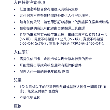
入住特別注意事項
抵達住宿時櫃台會有服務人員接待旅客
此住宿恕不在營業時間以外提供入住登記服務。
如有任何疑問，請使用預訂確認信上的資訊與住宿業者聯絡
住宿提供的資訊可能經由自動翻譯工具翻譯
住宿的車庫設有自動停車系統。車輛高度不得超過 1.8 公尺
(5.9 呎)，長度不得超過 5.1 公尺 (16.7 呎)，寬度不得超過
2.05 公尺 (6.7 呎)，重量不得超過 4739.9 磅 (2,150 公斤)。
入住須知
需提供信用卡、金融卡或以現金做為雜費的押金
可能需要出示政府核發且附有照片的證件
辦理入住手續的最低年齡為 19 歲
兒童
1 位 3 歲或以下的兒童若與父母或監護人同住一間房 (不加
床)，無需支付額外住宿費
不提供嬰兒床
寵物