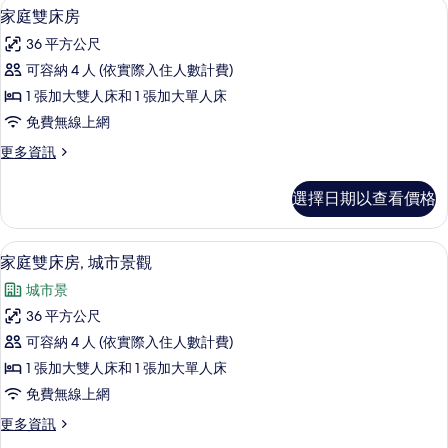
高級寢具、客房內保險箱、書桌、遮光
顯
5
房,
家庭雙床房
的
示
城
所
36 平方公尺
市
家
景
有
可容納 4 人 (依實際入住人數計費)
庭
觀
相
1 張加大雙人床和 1 張加大單人床
的
雙
詳
片
免費無線上網
床
情
更
更多資訊
房
多
的
家
選擇日期以查看價格
庭
所
雙
有
床
高級寢具、客房內保險箱、書桌、遮光
顯
8
房
家庭雙床房, 城市景觀
相
示
的
片
城市景
詳
家
情
36 平方公尺
庭
可容納 4 人 (依實際入住人數計費)
雙
1 張加大雙人床和 1 張加大單人床
床
免費無線上網
房,
更
更多資訊
城
多