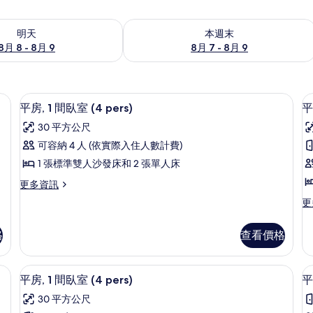
8 - 8月 9) 的供應情況
查看本週末 (8月 7 - 8月 9) 的供應情況
明天
本週末
8月 8 - 8月 9
8月 7 - 8月 9
起居區
顯
7
平房, 1 間臥室 (4 pers)
平
示
30 平方公尺
平
可容納 4 人 (依實際入住人數計費)
房,
房
1 張標準雙人沙發床和 2 張單人床
1
1
更
更多資訊
間
多
更
更
臥
平
多
房,
室
平
1
格
查看價格
房,
(4
(
間
1
pers)
p
臥
間
床單
顯
室
的
7
臥
平房, 1 間臥室 (4 pers)
平
(4
示
室
所
pers)
30 平方公尺
(5
平
的
有