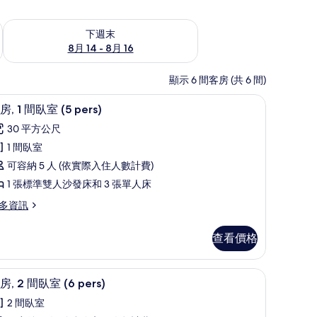
查看下週末 (8月 14 - 8月 16) 的供應情況
下週末
8月 14 - 8月 16
顯示 6 間客房 (共 6 間)
起居區
顯
7
房, 1 間臥室 (5 pers)
示
30 平方公尺
平
1 間臥室
,
可容納 5 人 (依實際入住人數計費)
1 張標準雙人沙發床和 3 張單人床
間
多資訊
臥
室
查看價格
5
ers)
床單
顯
的
9
房, 2 間臥室 (6 pers)
示
所
2 間臥室
平
有