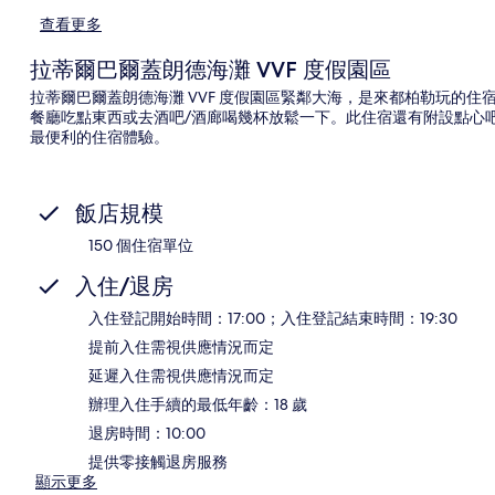
查看更多
拉蒂爾巴爾蓋朗德海灘 VVF 度假園區
拉蒂爾巴爾蓋朗德海灘 VVF 度假園區緊鄰大海，是來都柏勒玩的
餐廳吃點東西或去酒吧/酒廊喝幾杯放鬆一下。此住宿還有附設點心
最便利的住宿體驗。
飯店規模
150 個住宿單位
入住/退房
入住登記開始時間：17:00；入住登記結束時間：19:30
提前入住需視供應情況而定
延遲入住需視供應情況而定
辦理入住手續的最低年齡：18 歲
退房時間：10:00
提供零接觸退房服務
顯示更多