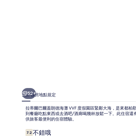
蓋
朗
德
海
灘
VVF
度
假
園
區
52+
簡介
客房
地點
規定
的
拉蒂爾巴爾蓋朗德海灘 VVF 度假園區緊鄰大海，是來都
相
到餐廳吃點東西或去酒吧/酒廊喝幾杯放鬆一下。此住宿還
片
供旅客最便利的住宿體驗。
集
評
不錯哦
7.2
7.2 分，滿分 10 分，