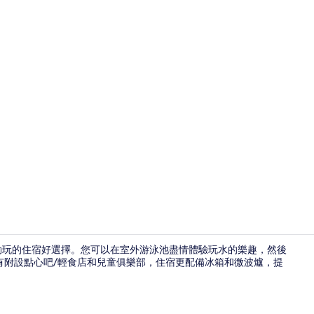
餐廳
柏勒玩的住宿好選擇。您可以在室外游泳池盡情體驗玩水的樂趣，然後
有附設點心吧/輕食店和兒童俱樂部，住宿更配備冰箱和微波爐，提
住宿正面