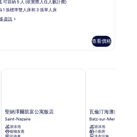
rs)
可容納 5 人 (依實際入住人數計費)
,
相
1 張標準雙人床和 3 張單人床
片
多資訊
間
臥
室
查看價格
ers)
的
所
rs)
聖納澤爾凱富公寓飯店
瓦倫汀海灘奧達里斯住
有
相
片
聖
瓦
聖納澤爾凱富公寓飯店
瓦倫汀海灘奧達里斯
納
倫
Saint-Nazaire
Batz-sur-Mer
澤
汀
游泳池
游泳池
爾
海
寵物友善
小廚房
凱
灘
可停車
洗衣設施