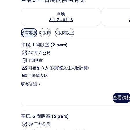
查看今晚 (8月 7 - 8月 8) 的供應情況
查看明天 (8月 
今晚
8月 7 - 8月 8
可
所有客房
2 張床
3 張床以上
用
平房, 1 間臥室 (2 pers) | 床單
顯
的
5
平房, 1 間臥室 (2 pers)
示
客
30 平方公尺
房
平
1 間臥室
篩
房,
可容納 3 人 (依實際入住人數計費)
選
1
條
2 張單人床
間
件
更
更多資訊
臥
多
室
平
查看價
房,
(2
1
pers)
間
床單
顯
的
10
臥
平房, 2 間臥室 (6 pers)
示
室
所
39 平方公尺
(2
平
有