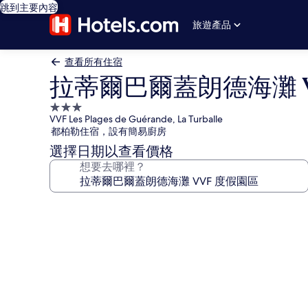
跳到主要內容
旅遊產品
查看所有住宿
拉蒂爾巴爾蓋朗德海灘 V
3.0
VVF Les Plages de Guérande, La Turballe
星
都柏勒住宿，設有簡易廚房
級
選擇日期以查看價格
住
想要去哪裡？
宿
拉
蒂
爾
巴
爾