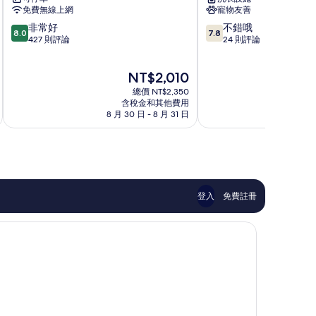
富
奧
免費無線上網
寵物友善
公
達
8.0
7.8
非常好
不錯哦
寓
里
8.0
7.8
分，
分，
427 則評論
24 則評論
飯
斯
滿
滿
店
住
分
分
Saint-
宅
現
NT$2,010
10
10
Nazaire
飯
在
分，
分，
總價 NT$2,350
店
價
非
不
含稅金和其他費用
Batz-
格
8 月 30 日 - 8 月 31 日
常
錯
sur-
為
好，
哦，
Mer
NT$2,010
427
24
則
則
評
評
論
論
登入
免費註冊