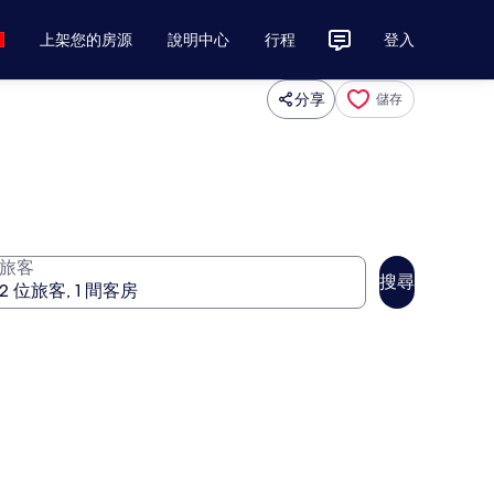
上架您的房源
說明中心
行程
登入
分享
儲存
旅客
搜尋