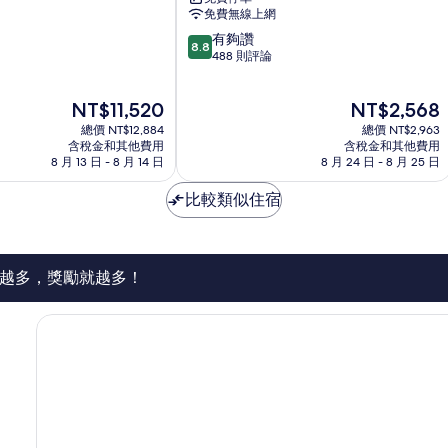
斯
免費無線上網
貝
8.8
有夠讚
斯
8.8
分，
488 則評論
特
滿
韋
分
斯
現
現
NT$11,520
NT$2,568
10
特
在
在
分，
總價 NT$12,884
飯
總價 NT$2,963
價
價
有
含稅金和其他費用
含稅金和其他費用
店
格
格
8 月 13 日 - 8 月 14 日
8 月 24 日 - 8 月 25 日
夠
Trignac
為
為
讚，
NT$11,520
NT$2,568
比較類似住宿
488
則
評
論
越多，獎勵就越多！