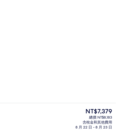
鄰近海灘
目
NT$7,379
前
總價 NT$8,183
的
含稅金和其他費用
鳥瞰角度
價
8 月 22 日 - 8 月 23 日
格
是