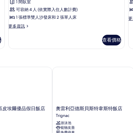
pe
1 間臥室
詳
房,
房
的
相
情
可容納 4 人 (依實際入住人數計費)
詳
1
2
片
情
1 張標準雙人沙發床和 2 張單人床
更
更
間
多
更
更多資訊
臥
平
多
房,
室
平
2
格
查看價格
房,
(4
(6
間
1
pers)
p
臥
間
室
的
臥
(6
室
所
pe
(4
皮埃爾優品假日飯店
奧雷利亞德斯貝斯特韋斯特飯店
的
有
pers)
詳
的
相
情
詳
片
情
奧
區皮埃爾優品假日飯店
奧雷利亞德斯貝斯特韋斯特飯店
雷
Trignac
利
游泳池
亞
寵物友善
德
免費停車