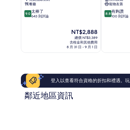
托
區
餐廳
寵物友善
特
皮
9.0
8.8
太棒了
有夠讚
爾
埃
9.0
8.8
分，
分，
643 則評論
100 則評論
飯
爾
滿
滿
店
優
分
分
Le
品
現
NT$2,888
10
10
Pouliguen
假
在
分，
分，
總價 NT$3,389
日
價
太
有
含稅金和其他費用
飯
格
8 月 31 日 - 9 月 1 日
棒
夠
店
為
了，
讚，
Le
NT$2,888
643
100
Pouliguen
則
則
評
評
論
論
登入以查看符合資格的折扣和禮遇。玩
鄰近地區資訊