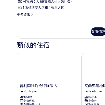
pers)
可容納 6 人 (依實際入住人數計費)
房,
的
相
1 張標準雙人床和 4 張單人床
詳
2
片
情
更
更多資訊
間
多
臥
平
房,
室
2
查看價
(6
間
pers)
臥
類似的住宿
室
的
(6
所
pers)
普利岡維斯托特爾飯店
克蘭弗爾地區
的
有
詳
相
情
片
普
克
普利岡維斯托特爾飯店
克蘭弗爾地
利
蘭
Le Pouliguen
Le Pouliguen
岡
弗
游泳池
游泳池
維
爾
免費停車
小廚房
斯
地
免費無線上網
洗衣設施