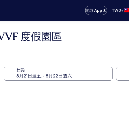
•
開啟 App
TWD
VF 度假園區
日期