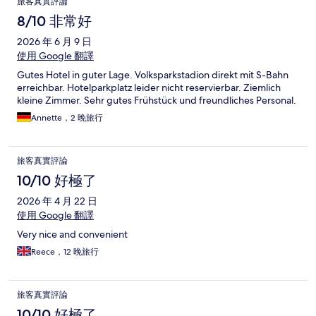
旅客真實評論
8/10 非常好
2026 年 6 月 9 日
使用 Google 翻譯
Gutes Hotel in guter Lage. Volksparkstadion direkt mit S-Bahn
erreichbar. Hotelparkplatz leider nicht reservierbar. Ziemlich
kleine Zimmer. Sehr gutes Frühstück und freundliches Personal.
Annette，2 晚旅行
旅客真實評論
10/10 好極了
2026 年 4 月 22 日
使用 Google 翻譯
Very nice and convenient
Reece，12 晚旅行
旅客真實評論
10/10 好極了