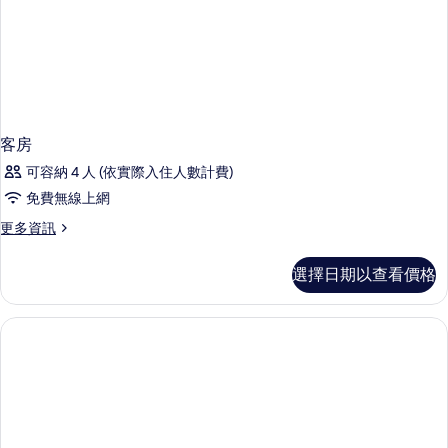
客房
可容納 4 人 (依實際入住人數計費)
免費無線上網
更
更多資訊
多
客
選擇日期以查看價格
房
的
詳
情