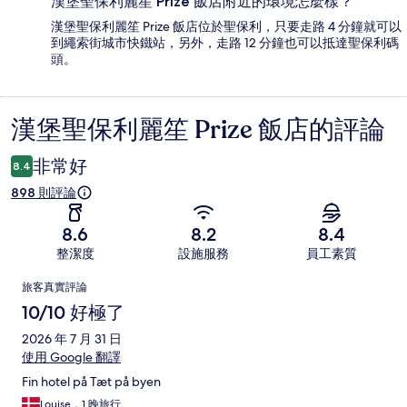
漢堡聖保利麗笙 Prize 飯店附近的環境怎麼樣？
漢堡聖保利麗笙 Prize 飯店位於聖保利，只要走路 4 分鐘就可以
到繩索街城市快鐵站，另外，走路 12 分鐘也可以抵達聖保利碼
頭。
漢堡聖保利麗笙 Prize 飯店的評論
評
論
非常好
8.4
898 則評論
8.6
8.2
8.4
整潔度
設施服務
員工素質
評
旅客真實評論
論
10/10 好極了
2026 年 7 月 31 日
使用 Google 翻譯
Fin hotel på Tæt på byen
Louise，1 晚旅行