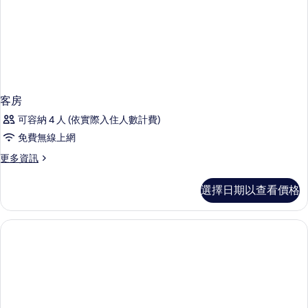
客房
可容納 4 人 (依實際入住人數計費)
免費無線上網
更
更多資訊
多
客
選擇日期以查看價格
房
的
詳
情