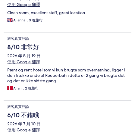
使用 Google 翻譯
Clean room, excellent staff, great location
Allanna，3 晚旅行
旅客真實評論
8/10 非常好
2026 年 5 月 19 日
使用 Google 翻譯
Pænt og rent hotel som vi kun brugte som overnatning, ligger i
den frække ende af Reeberbahn dette er 2 gang vi brugte det
og det er ikke sidste gang.
Allan，2 晚旅行
旅客真實評論
6/10 不錯哦
2026 年 7 月 10 日
使用 Google 翻譯