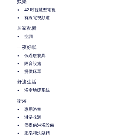
娛樂
42 吋智慧型電視
有線電視頻道
居家配備
空調
一夜好眠
低過敏寢具
隔音設施
提供床單
舒適生活
浴室地暖系統
衛浴
專用浴室
淋浴花灑
僅提供淋浴設備
肥皂和洗髮精