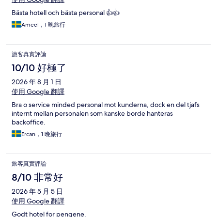
Bästa hotell och bästa personal 👍👍
Ameel，1 晚旅行
旅客真實評論
10/10 好極了
2026 年 8 月 1 日
使用 Google 翻譯
Bra o service minded personal mot kunderna, dock en del tjafs
internt mellan personalen som kanske borde hanteras
backoffice.
Ercan，1 晚旅行
旅客真實評論
8/10 非常好
2026 年 5 月 5 日
使用 Google 翻譯
Godt hotel for pengene.