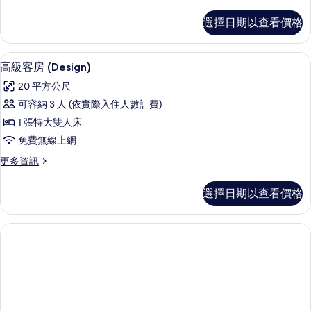
多
的
舒
選擇日期以查看價格
適
所
客
有
房
高級客房 (Design) | 低過敏寢具、
顯
13
(Design)
相
高級客房 (Design)
示
的
片
20 平方公尺
詳
高
情
可容納 3 人 (依實際入住人數計費)
級
1 張特大雙人床
客
免費無線上網
房
更
更多資訊
(Design)
多
的
高
選擇日期以查看價格
級
所
客
有
房
(Design)
相
的
片
詳
情