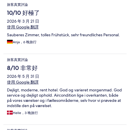
旅客真實評論
10/10 好極了
2026 年 3 月 21 日
使用 Google 翻譯
Sauberes Zimmer, tolles Frühstück, sehr freundliches Personal.
Anja，6 晚旅行
旅客真實評論
8/10 非常好
2026 年 5 月 31 日
使用 Google 翻譯
Dejligt, moderne, rent hotel. God og varieret morgenmad. God
service og dejligt ophold. Aircondition lige i overkanten, både
på vores værelser og i fællesområderne, selv hvor vi prøvede at
indstille den på værelset.
Helle，3 晚旅行