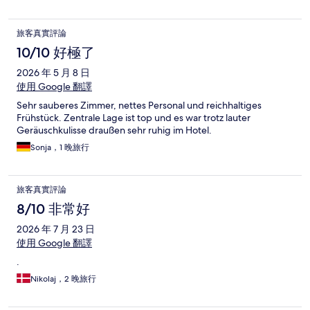
旅客真實評論
10/10 好極了
2026 年 5 月 8 日
使用 Google 翻譯
Sehr sauberes Zimmer, nettes Personal und reichhaltiges
Frühstück. Zentrale Lage ist top und es war trotz lauter
Geräuschkulisse draußen sehr ruhig im Hotel.
Sonja，1 晚旅行
旅客真實評論
8/10 非常好
2026 年 7 月 23 日
使用 Google 翻譯
.
Nikolaj，2 晚旅行