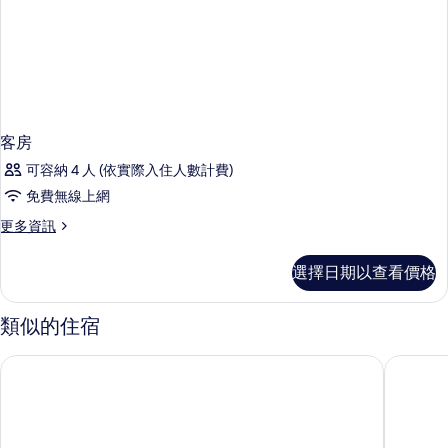
客房
可容納 4 人 (依實際入住人數計費)
免費無線上網
更
更多資訊
多
客
選擇日期以查看價格
房
的
詳
類似的住宿
情
漢堡 - 聖保利基茲雷佩爾巴赫聖約瑟夫飯店
漢堡 Pri