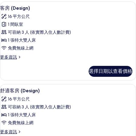
客房 (Design) | 低過敏寢具、書桌
顯
15
客房 (Design)
示
16 平方公尺
客
1 間臥室
房
可容納 3 人 (依實際入住人數計費)
(Design)
1 張特大雙人床
的
免費無線上網
所
更
更多資訊
有
多
相
客
選擇日期以查看價格
房
片
(Design)
的
舒適客房 (Design) | 低過敏寢具、
顯
17
詳
舒適客房 (Design)
示
情
16 平方公尺
舒
可容納 3 人 (依實際入住人數計費)
適
1 張特大雙人床
客
免費無線上網
房
更
更多資訊
(Design)