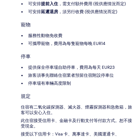
可安排
提前入住
，需支付額外費用 (視供應情況而定)
可安排
延遲退房
，須另行收費 (視供應情況而定)
寵物
服務性動物免收費
可攜帶寵物，費用為每隻寵物每晚 EUR14
停車
提供保全停車場自助停車，費用為每天 EUR23
旅客須事先聯絡住宿業者預留住宿附設停車位
停車場有車輛高度限制
規定
住宿有二氧化碳探測器、滅火器、煙霧探測器和急救箱，旅
客可以安心入住。
此住宿接受信用卡、金融卡及行動支付等付款方式。恕不接
受現金。
接受以下信用卡：Visa 卡、萬事達卡、美國運通卡、