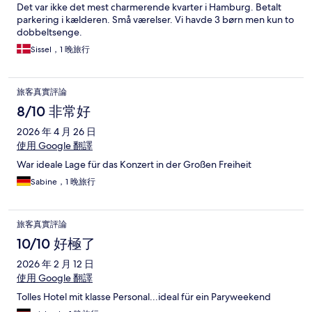
Det var ikke det mest charmerende kvarter i Hamburg. Betalt
parkering i kælderen. Små værelser. Vi havde 3 børn men kun to
dobbeltsenge.
Sissel，1 晚旅行
旅客真實評論
8/10 非常好
2026 年 4 月 26 日
使用 Google 翻譯
War ideale Lage für das Konzert in der Großen Freiheit
Sabine，1 晚旅行
旅客真實評論
10/10 好極了
2026 年 2 月 12 日
使用 Google 翻譯
Tolles Hotel mit klasse Personal...ideal für ein Paryweekend