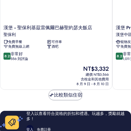
漢
漢
漢堡 - 聖保利基茲雷佩爾巴赫聖約瑟夫飯店
漢堡 P
堡
堡
聖保利
漢堡中
-
Prize
免費早餐
可停車
寵物友
聖
麗
免費無線上網
酒吧
免費無
保
笙
利
飯
8.2
8.2
非常好
非常
8.2
8.2
基
店
分，
分，
556 則評論
1,01
茲
漢
滿
滿
現
NT$3,332
雷
堡
分
分
在
佩
中
10
10
總價 NT$3,566
價
爾
含稅金和其他費用
區
分，
分，
格
8 月 9 日 - 8 月 10 日
巴
非
非
為
赫
常
常
NT$3,332
比較類似住宿
聖
好，
好，
約
556
1,011
瑟
則
則
夫
評
評
登入以查看符合資格的折扣和禮遇。玩越多，獎勵就越
飯
論
論
多！
店
聖
登入
免費註冊