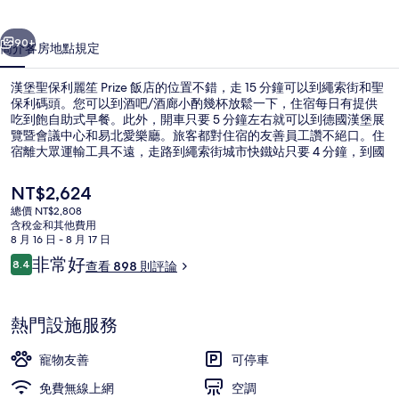
笙
一個
下一個
Prize
90+
簡介
客房
地點
規定
飯
漢堡聖保利麗笙 Prize 飯店的位置不錯，走 15 分鐘可以到繩索街和聖
店
保利碼頭。您可以到酒吧/酒廊小酌幾杯放鬆一下，住宿每日有提供
的
吃到飽自助式早餐。此外，開車只要 5 分鐘左右就可以到德國漢堡展
覽暨會議中心和易北愛樂廳。旅客都對住宿的友善員工讚不絕口。住
相
宿離大眾運輸工具不遠，走路到繩索街城市快鐵站只要 4 分鐘，到國
王街城市快鐵站也只要 10 分鐘。
片
目
NT$2,624
集
前
總價 NT$2,808
的
含稅金和其他費用
每日付費供應吃到飽自助式早餐
價
8 月 16 日 - 8 月 17 日
格
評
非常好
8.4
查看 898 則評論
是
8.4 分，滿分 10 分，
論
NT$2,624
熱門設施服務
寵物友善
可停車
免費無線上網
空調