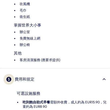
吹風機
毛巾
衛生紙
掌握世界大小事
辦公室
免費無線上網
辦公椅
其他
客房清潔服務 (應要求提供)
費用和規定
可選設施服務
吃到飽自助式早餐
需額外收費，成人約為 EUR15.90，兒
童約為 EUR8.90