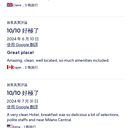
Claire，3 晚旅行
旅客真實評論
10/10 好極了
2024 年 6 月 10 日
使用 Google 翻譯
Great place!
Amazing, clean, well located, so much amenities included.
Dajan，2 晚旅行
旅客真實評論
10/10 好極了
2024 年 7 月 31 日
使用 Google 翻譯
A very clean Hotel, breakfast was so delicious a lot of selections,
polite staffs and near Milano Central.
Edna，1 晚旅行