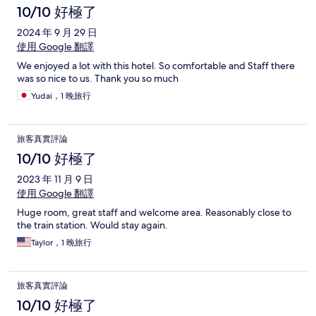
10/10 好極了
2024 年 9 月 29 日
使用 Google 翻譯
We enjoyed a lot with this hotel. So comfortable and Staff there
was so nice to us. Thank you so much
Yudai，1 晚旅行
旅客真實評論
10/10 好極了
2023 年 11 月 9 日
使用 Google 翻譯
Huge room, great staff and welcome area. Reasonably close to
the train station. Would stay again.
Taylor，1 晚旅行
旅客真實評論
10/10 好極了