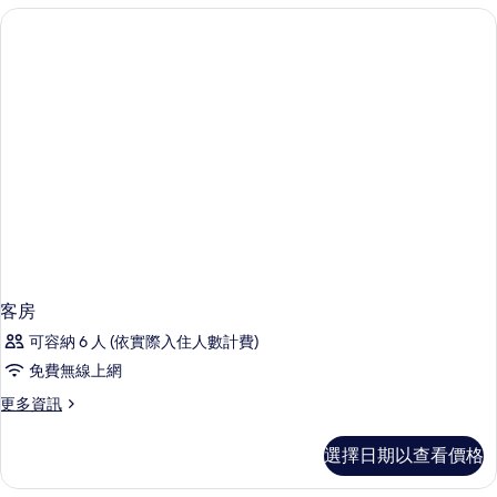
詳
情
客房
可容納 6 人 (依實際入住人數計費)
免費無線上網
更
更多資訊
多
客
選擇日期以查看價格
房
的