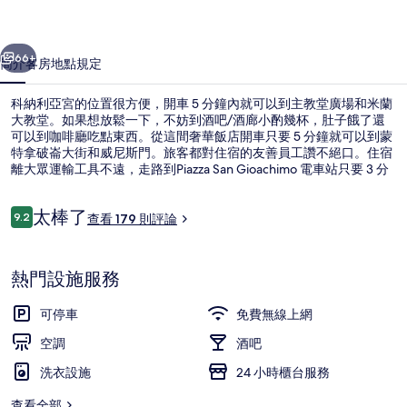
相
一個
下一個
片
66+
簡介
客房
地點
規定
集
科納利亞宮的位置很方便，開車 5 分鐘內就可以到主教堂廣場和米蘭
大教堂。如果想放鬆一下，不妨到酒吧/酒廊小酌幾杯，肚子餓了還
可以到咖啡廳吃點東西。從這間奢華飯店開車只要 5 分鐘就可以到蒙
特拿破崙大街和威尼斯門。旅客都對住宿的友善員工讚不絕口。住宿
離大眾運輸工具不遠，走路到Piazza San Gioachimo 電車站只要 3 分
鐘，到菲爾齊街阿達街電車站也只要 3 分鐘。
評
太棒了
9.2
查看 179 則評論
9.2 分，滿分 10 分，
論
酒廊
熱門設施服務
可停車
免費無線上網
空調
酒吧
洗衣設施
24 小時櫃台服務
查看全部