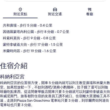
地圖
附近景點
附近交通
餐廳
共和廣場
- 步行 5 分鐘
- 0.4 公里
因德羅蒙塔內利公園
- 步行 8 分鐘
- 0.7 公里
科索科莫街
- 步行 9 分鐘
- 0.8 公里
蒙特拿破崙大街
- 步行 17 分鐘
- 1.5 公里
米蘭時尚區
- 步行 19 分鐘
- 1.6 公里
住宿介紹
科納利亞宮
科納利亞宮的位置很方便，開車 5 分鐘內就可以到主教堂廣場和米蘭大教
堂。如果想放鬆一下，不妨到酒吧/酒廊小酌幾杯，肚子餓了還可以到咖
啡廳吃點東西。從這間奢華飯店開車只要 5 分鐘就可以到蒙特拿破崙大街
和威尼斯門。旅客都對住宿的友善員工讚不絕口。住宿離大眾運輸工具不
遠，走路到Piazza San Gioachimo 電車站只要 3 分鐘，到菲爾齊街阿達街
電車站也只要 3 分鐘。