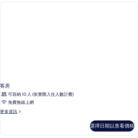
詳
情
客房
可容納 10 人 (依實際入住人數計費)
免費無線上網
更
更多資訊
多
客
選擇日期以查看價格
房
的