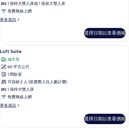
1 張特大雙人床或 1 張加大雙人床
所
免費無線上網
有
更
更多資訊
相
多
片
Loft
選擇日期以查看價格
Premium
的
詳
Loft Suite | 高級寢具、羽絨被、
顯
9
情
Loft Suite
示
城市景
Loft
60 平方公尺
Suite
1 間臥室
的
可容納 2 人 (依實際入住人數計費)
所
1 張特大雙人床
有
免費無線上網
相
更
更多資訊
片
多
Loft
選擇日期以查看價格
Suite
的