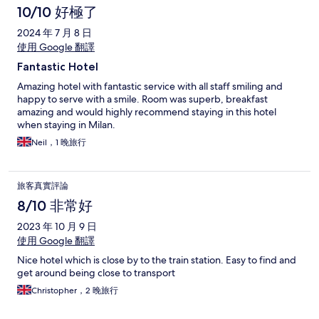
10/10 好極了
2024 年 7 月 8 日
使用 Google 翻譯
Fantastic Hotel
Amazing hotel with fantastic service with all staff smiling and
happy to serve with a smile. Room was superb, breakfast
amazing and would highly recommend staying in this hotel
when staying in Milan.
Neil，1 晚旅行
旅客真實評論
8/10 非常好
2023 年 10 月 9 日
使用 Google 翻譯
Nice hotel which is close by to the train station. Easy to find and
get around being close to transport
Christopher，2 晚旅行