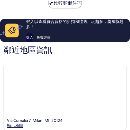
NT$5,483
比較類似住宿
了，
了，
1,193
928
則
則
評
評
登入以查看符合資格的折扣和禮遇。玩越多，獎勵就越
論
論
多！
登入
免費註冊
鄰近地區資訊
Via Cornalia 7, Milan, MI, 20124
顯示地圖