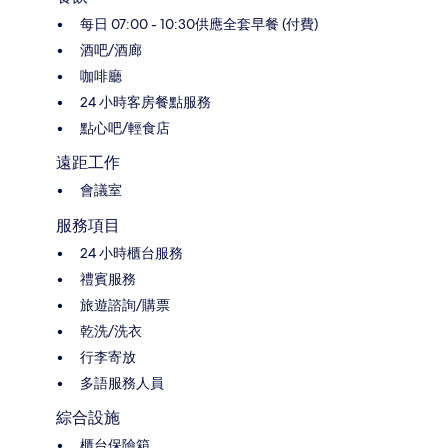
每日 07:00 - 10:30供應全套早餐 (付費)
酒吧/酒廊
咖啡廳
24 小時客房餐點服務
點心吧/輕食店
遠距工作
會議室
服務項目
24 小時櫃台服務
禮賓服務
旅遊諮詢/購票
乾洗/洗衣
行李寄放
多語服務人員
綜合設施
櫃台保險箱