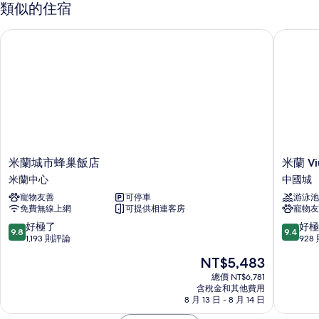
詳
類似的住宿
情
米蘭城市蜂巢飯店
米蘭 Viu 
米
米
米蘭城市蜂巢飯店
米蘭 Vi
蘭
蘭
米蘭中心
中國城
城
Viu
寵物友善
可停車
游泳池
市
飯
免費無線上網
可提供相連客房
寵物友
蜂
店,
巢
Design
9.8
9.4
好極了
好極
9.8
9.4
飯
Hotels
分，
分，
1,193 則評論
928
店
會
滿
滿
現
NT$5,483
米
員
分
分
在
蘭
中
10
10
總價 NT$6,781
價
中
含稅金和其他費用
國
分，
分，
格
8 月 13 日 - 8 月 14 日
心
城
好
好
為
極
極