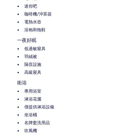
迷你吧
咖啡機/沖茶器
電熱水壺
浴袍和拖鞋
一夜好眠
低過敏寢具
羽絨被
隔音設施
高級寢具
衛浴
專用浴室
淋浴花灑
僅提供淋浴設備
坐浴桶
名牌盥洗用品
吹風機