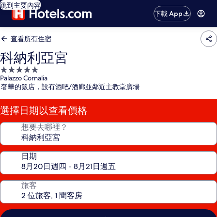
跳到主要內容
下載 App
查看所有住宿
科納利亞宮
5.0
Palazzo Cornalia
星
奢華的飯店，設有酒吧/酒廊並鄰近主教堂廣場
級
住
選擇日期以查看價格
宿
想要去哪裡？
日期
旅客