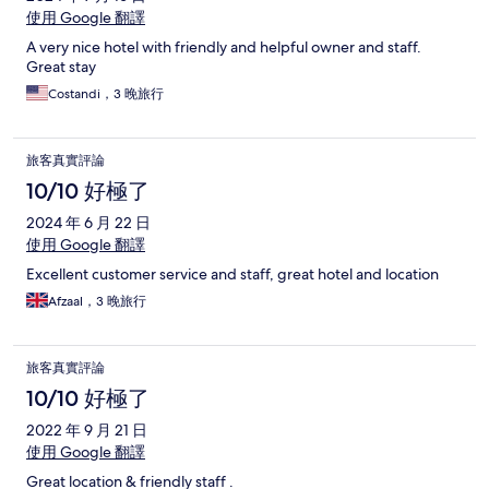
使用 Google 翻譯
A very nice hotel with friendly and helpful owner and staff.
Great stay
Costandi，3 晚旅行
旅客真實評論
10/10 好極了
2024 年 6 月 22 日
使用 Google 翻譯
Excellent customer service and staff, great hotel and location
Afzaal，3 晚旅行
旅客真實評論
10/10 好極了
2022 年 9 月 21 日
使用 Google 翻譯
Great location & friendly staff .