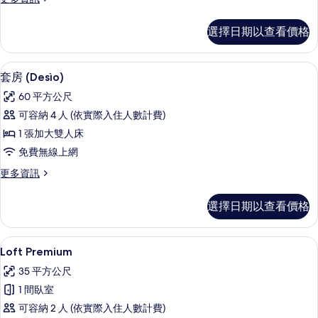
所
多
有
套
選擇日期以查看價格
房
相
(Cornalia)
片
的
套房 (Desìo) | 起居區 | 平面電視
顯
9
詳
套房 (Desìo)
示
情
60 平方公尺
套
可容納 4 人 (依實際入住人數計費)
房
1 張加大雙人床
(Desìo)
免費無線上網
的
更
更多資訊
所
多
有
套
選擇日期以查看價格
房
相
(Desìo)
片
的
高級寢具、羽絨被、迷你吧、客房內保
顯
10
詳
Loft Premium
示
情
35 平方公尺
Loft
1 間臥室
Premium
可容納 2 人 (依實際入住人數計費)
的