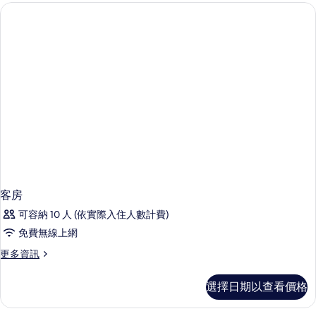
詳
情
客房
可容納 10 人 (依實際入住人數計費)
免費無線上網
更
更多資訊
多
客
選擇日期以查看價格
房
的