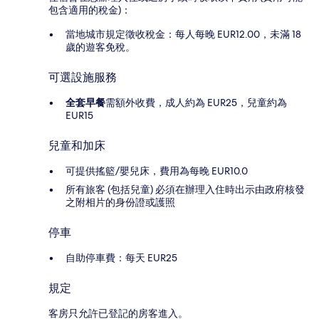
包含適用的稅金)：
當地城市規定徵收稅金：每人每晚 EUR12.00，未滿 18
歲的遊客免稅。
可選設施服務
全套早餐
需額外收費，成人約為 EUR25，兒童約為
EUR15
兒童和加床
可提供搖籃/嬰兒床，費用為每晚 EUR10.0
所有旅客 (包括兒童) 必須在辦理入住時出示由政府核發
之附相片的身份證或護照
停車
自助停車費：每天 EUR25
規定
客房只允許已登記的房客進入。