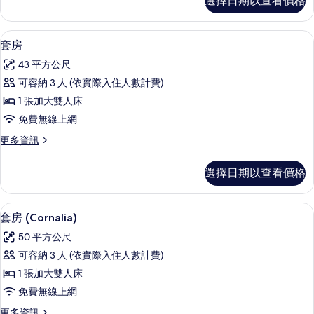
選擇日期以查看價格
通
大
客
雙
房,
套房 | 高級寢具、羽絨被、迷你吧、客
顯
8
1
人
套房
示
張
床
43 平方公尺
加
套
的
大
可容納 3 人 (依實際入住人數計費)
房
雙
所
1 張加大雙人床
人
的
有
床
免費無線上網
所
的
相
更
更多資訊
詳
有
多
片
情
相
套
選擇日期以查看價格
房
片
的
詳
套房 (Cornalia) | 高級寢具、羽
顯
9
情
套房 (Cornalia)
示
50 平方公尺
套
可容納 3 人 (依實際入住人數計費)
房
1 張加大雙人床
(Cornalia)
免費無線上網
的
更
更多資訊