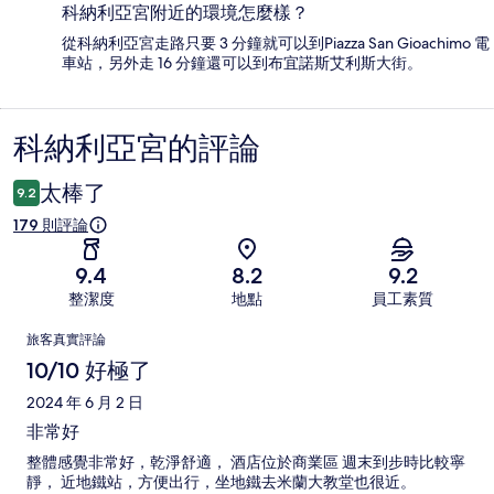
科納利亞宮附近的環境怎麼樣？
從科納利亞宮走路只要 3 分鐘就可以到Piazza San Gioachimo 電
車站，另外走 16 分鐘還可以到布宜諾斯艾利斯大街。
科納利亞宮的評論
評
論
太棒了
9.2
179 則評論
9.4
8.2
9.2
整潔度
地點
員工素質
評
旅客真實評論
論
10/10 好極了
2024 年 6 月 2 日
非常好
整體感覺非常好，乾淨舒適， 酒店位於商業區 週末到步時比較寧
靜， 近地鐵站，方便出行，坐地鐵去米蘭大教堂也很近。