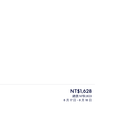
羽絨被、客房內保險箱、隔音、免費無
目
NT$1,628
前
總價 NT$1,803
的
8 月 17 日 - 8 月 18 日
住宿正面 (夜晚)
價
格
是