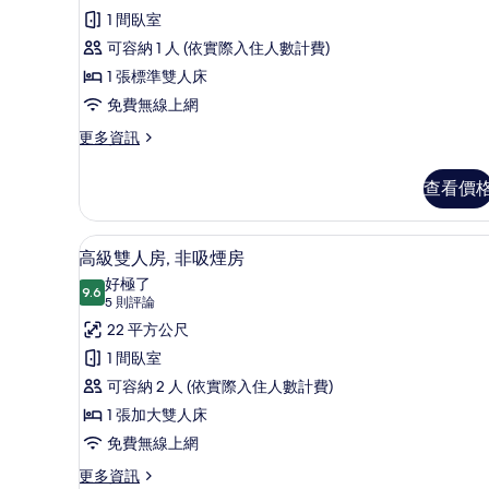
評
雙
1 間臥室
論)
人
可容納 1 人 (依實際入住人數計費)
房
1 張標準雙人床
單
免費無線上網
人
更
更多資訊
多
入
標
查看價
住,
準
雙
非
人
羽絨被、客房內保險箱、隔音
顯
吸
8
房
高級雙人房, 非吸煙房
示
單
煙
好極了
人
9.6
9.6 分，滿分 10 分
高
(5
房
5 則評論
入
則
級
22 平方公尺
(Single
住,
評
非
Use)
雙
1 間臥室
吸
論)
的
人
可容納 2 人 (依實際入住人數計費)
煙
所
房
房,
1 張加大雙人床
(Single
有
非
免費無線上網
Use)
相
的
吸
更
更多資訊