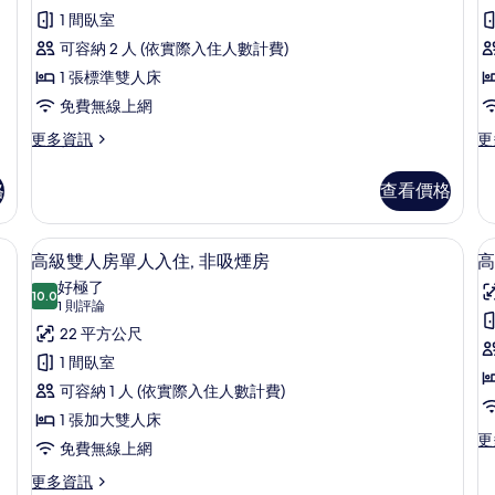
評
雙
1 間臥室
論)
人
可容納 2 人 (依實際入住人數計費)
房,
1 張標準雙人床
吸
免費無線上網
煙
更
更
更多資訊
更
多
多
房
標
標
格
查看價格
的
住
準
準
雙
雙
所
人
人
、免費無線上網
羽絨被、客房內保險箱、隔音、免費無
顯
有
8
房,
房
高級雙人房單人入住, 非吸煙房
高
示
吸
單
相
好極了
煙
10.0
人
10.0 分，滿分 10 分
高
(1
(
片
1 則評論
房
入
則
U
級
22 平方公尺
的
住,
評
詳
吸
雙
1 間臥室
情
煙
論)
人
可容納 1 人 (依實際入住人數計費)
房
(S
房
1 張加大雙人床
Us
更
更
單
免費無線上網
的
多
詳
人
高
更
更多資訊