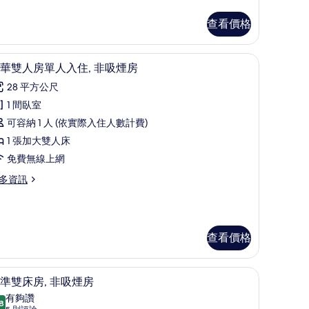
入
查看價格
,
吸
線上網
羽絨被、客房內保險箱、隔音、免費無線上網
顯
煙
8
華雙人房單人入住, 非吸煙房
示
房
28 平方公尺
豪
的
1 間臥室
華
所
可容納 1 人 (依實際入住人數計費)
雙
有
1 張加大雙人床
人
相
免費無線上網
房
片
多資訊
單
人
入
查看價格
,
非
線上網
羽絨被、客房內保險箱、隔音、免費無線上網
顯
吸
9
準雙床房, 非吸煙房
示
煙
有夠讚
8
8.8 分，滿分 10 分