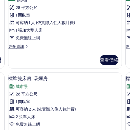
豪
(1
相
1 則評論
的
非
則
華
28 平方公尺
詳
吸
片
評
情
煙
雙
1 間臥室
房
論)
人
可容納 1 人 (依實際入住人數計費)
的
詳
房
1 張加大雙人床
房
情
單
免費無線上網
人
更
更
更多資訊
更
多
多
入
豪
標
格
查看價格
住,
華
準
雙
雙
吸
人
床
、免費無線上網
羽絨被、客房內保險箱、隔音、免費無
顯
煙
9
房
房,
標準雙床房, 吸煙房
標
示
單
非
房
城市景
人
吸
標
的
入
煙
26 平方公尺
準
所
住,
房
1 間臥室
吸
的
雙
有
煙
詳
可容納 2 人 (依實際入住人數計費)
床
相
房
情
2 張單人床
的
房,
房
片
免費無線上網
詳
吸
情