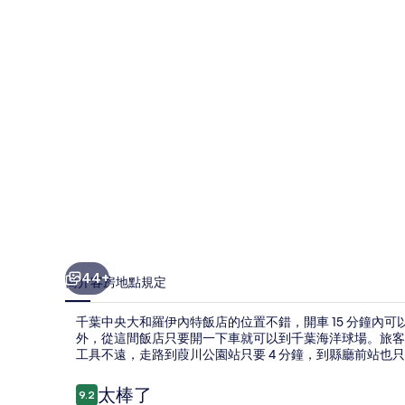
和
羅
伊
內
特
飯
店
的
相
片
44+
簡介
客房
地點
規定
集
千葉中央大和羅伊內特飯店的位置不錯，開車 15 分鐘內
外，從這間飯店只要開一下車就可以到千葉海洋球場。旅客
工具不遠，走路到葭川公園站只要 4 分鐘，到縣廳前站也只要
評
太棒了
9.2
9.2 分，滿分 10 分，