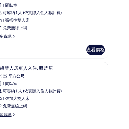
評
雙
1 間臥室
論)
人
可容納 1 人 (依實際入住人數計費)
房
1 張標準雙人床
單
免費無線上網
人
多資訊
入
查看價格
,
吸
線上網
羽絨被、客房內保險箱、隔音、免費無線上網
顯
煙
8
級雙人房單人入住, 吸煙房
示
房
22 平方公尺
高
Single
1 間臥室
se)
級
可容納 1 人 (依實際入住人數計費)
的
雙
1 張加大雙人床
所
人
免費無線上網
有
ingle
房
e)
多資訊
相
單
片
人