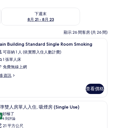
況
查看下週末 (8月 21 - 8月 23) 的供應情況
下週末
8月 21 - 8月 23
顯示 26 間客房 (共 26 間)
線上網
羽絨被、客房內保險箱、隔音、免費無線上網
顯
1
ain Building Standard Single Room Smoking
示
可容納 1 人 (依實際入住人數計費)
ain
1 張單人床
uilding
免費無線上網
tandard
ingle
多資訊
oom
in
moking
查看價格
ilding
的
andard
ngle
所
線上網
羽絨被、客房內保險箱、隔音、免費無線上網
顯
9
oom
準雙人房單人入住, 吸煙房 (Single Use)
有
示
oking
好極了
6
相
9.6 分，滿分 10 分
標
(4
4 則評論
片
則
準
21 平方公尺