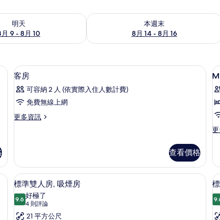
9 - 8月 10) 的供應情況
查看本週末 (8月 14 - 8月 16) 的供應情
明天
本週末
8月 9 - 8月 10
8月 14 - 8月 16
、免費無線上網
羽絨被、客房內保險箱、隔音、免費無
顯
4
客房
M
示
可容納 2 人 (依實際入住人數計費)
M
客
免費無線上網
B
房
更
更多資訊
S
的
多
S
更
更
所
客
多
R
房
有
Ma
S
的
格
查看價格
Bu
相
詳
St
情
片
Si
、免費無線上網
羽絨被、客房內保險箱、隔音、免費無
顯
9
R
標準雙人房, 吸煙房
標
示
Sm
好極了
9.6
的
9.
9.6 分，滿分 10 分
標
(4
4 則評論
詳
則
準
21 平方公尺
情