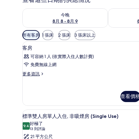
查看今晚 (8月 8 - 8月 9) 的供應情況
查看明天 (8月 
今晚
8月 8 - 8月 9
可
所有客房
1 張床
2 張床
3 張床以上
用
羽絨被、客房內保險箱、隔音
顯
的
4
客房
示
客
可容納 1 人 (依實際入住人數計費)
房
客
免費無線上網
篩
房
選
更
更多資訊
的
多
條
所
客
件
房
有
的
查看價
相
詳
情
片
羽絨被、客房內保險箱、隔音
顯
9
標準雙人房單人入住, 非吸煙房 (Single Use)
示
好極了
9.4
9.4 分，滿分 10 分
標
(13
13 則評論
則
準
21 平方公尺