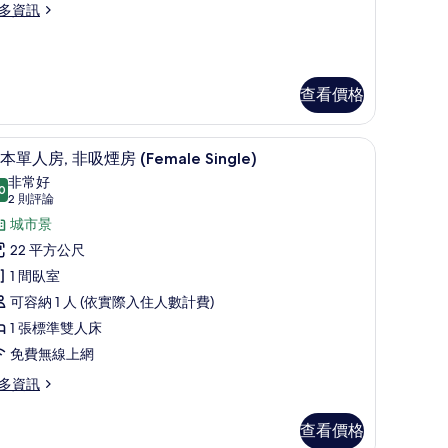
多資訊
煙
房
Single
se)
查看價格
的
所
線上網
基本單人房, 非吸煙房 (Female Single)
顯
9
本單人房, 非吸煙房 (Female Single)
有
示
非常好
ingle
0
相
8.0 分，滿分 10 分
基
(2
2 則評論
e)
片
則
本
城市景
評
單
22 平方公尺
論)
人
1 間臥室
,
可容納 1 人 (依實際入住人數計費)
非
1 張標準雙人床
吸
免費無線上網
煙
多資訊
房
查看價格
Female