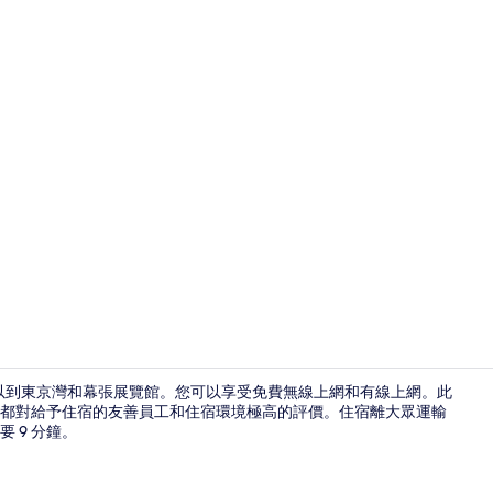
住宿入口
可以到東京灣和幕張展覽館。您可以享受免費無線上網和有線上網。此
都對給予住宿的友善員工和住宿環境極高的評價。住宿離大眾運輸
 9 分鐘。
住宿入口