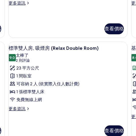
更
更
更多資訊
更
煙
多
多
房
標
標
準
準
(
的
雙
雙
U
格
查看價格
所
床
床
房,
房,
有
吸
吸
、免費無線上網
羽絨被、客房內保險箱、隔音、免費無
顯
相
煙
煙
7
標準雙人房, 吸煙房 (Relax Double Room)
基
房
房
示
片
太棒了
的
(S
9.0
8.
9.0 分，滿分 10 分
標
(2
2 則評論
詳
Us
則
準
23 平方公尺
情
的
評
詳
雙
1 間臥室
情
論)
人
可容納 2 人 (依實際入住人數計費)
房,
1 張標準雙人床
房
吸
免費無線上網
煙
更
更多資訊
多
房
更
更
標
多
(Relax
準
基
Double
雙
格
查看價格
(
本
人