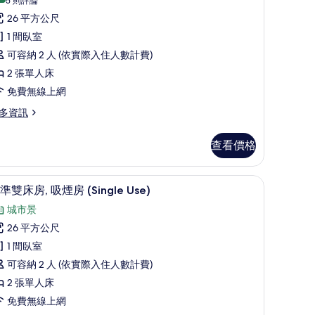
標
(5
房
5 則評論
則
準
26 平方公尺
的
評
雙
1 間臥室
所
論)
床
可容納 2 人 (依實際入住人數計費)
有
,
2 張單人床
相
非
免費無線上網
片
吸
多資訊
煙
查看價格
房
的
線上網
羽絨被、客房內保險箱、隔音、免費無線上網
顯
所
9
準雙床房, 吸煙房 (Single Use)
示
有
城市景
標
相
26 平方公尺
準
片
1 間臥室
雙
可容納 2 人 (依實際入住人數計費)
床
2 張單人床
,
免費無線上網
吸