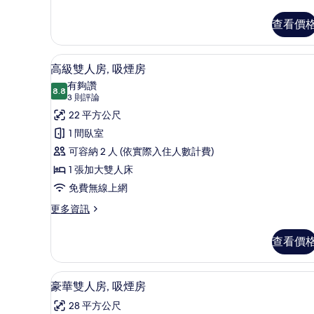
詳
多
片
煙
情
高
查看價
房
級
雙
的
人
羽絨被、客房內保險箱、隔音
顯
所
8
房,
高級雙人房, 吸煙房
示
非
有
有夠讚
吸
8.8
8.8 分，滿分 10 分
高
(3
相
3 則評論
煙
則
級
22 平方公尺
片
房
評
的
雙
1 間臥室
詳
論)
人
可容納 2 人 (依實際入住人數計費)
情
房,
1 張加大雙人床
吸
免費無線上網
煙
更
更多資訊
多
房
高
查看價
的
級
雙
所
人
羽絨被、客房內保險箱、隔音
顯
有
8
房,
豪華雙人房, 吸煙房
示
吸
相
28 平方公尺
煙