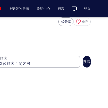
上架您的房源
說明中心
行程
登入
分享
儲存
旅客
搜尋