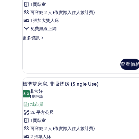
豪
片
房
1 間臥室
華
的
可容納 2 人 (依實際入住人數計費)
詳
雙
情
1 張加大雙人床
人
免費無線上網
房,
更
更多資訊
吸
多
煙
豪
華
房
雙
查看價
的
人
房,
所
吸
羽絨被、客房內保險箱、隔音
顯
有
煙
9
標準雙床房, 非吸煙房 (Single Use)
房
示
相
非常好
的
8.0
8.0 分，滿分 10 分
標
(1
片
1 則評論
詳
則
準
城市景
情
評
雙
26 平方公尺
論)
床
1 間臥室
房,
可容納 2 人 (依實際入住人數計費)
非
2 張單人床