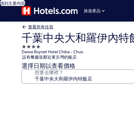
跳到主要內容
旅遊產品
查看所有住宿
千葉中央大和羅伊內特
4.0
Daiwa Roynet Hotel Chiba - Chuo
星
設有餐廳並鄰近東京灣的飯店
級
選擇日期以查看價格
住
想要去哪裡？
宿
千
葉
中
央
大