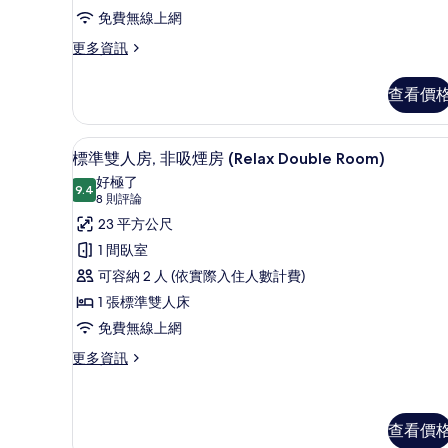
吸
免費無線上網
煙
更
更多資訊
多
房
標
查看價
(Single
準
Use)
雙
床
的
羽絨被、客房內保險箱、隔音
顯
7
房,
標準雙人房, 非吸煙房 (Relax Double Room)
所
示
非
好極了
吸
9.4
有
9.4 分，滿分 10 分
標
(8
8 則評論
煙
相
則
準
23 平方公尺
房
評
(Single
片
雙
1 間臥室
Use)
論)
人
可容納 2 人 (依實際入住人數計費)
的
詳
房,
1 張標準雙人床
情
非
免費無線上網
吸
更
更多資訊
多
煙
標
房
準
雙
查看價
(Relax
人