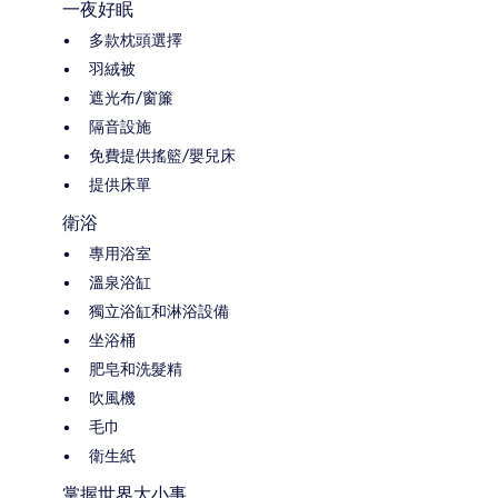
一夜好眠
多款枕頭選擇
羽絨被
遮光布/窗簾
隔音設施
免費提供搖籃/嬰兒床
提供床單
衛浴
專用浴室
溫泉浴缸
獨立浴缸和淋浴設備
坐浴桶
肥皂和洗髮精
吹風機
毛巾
衛生紙
掌握世界大小事