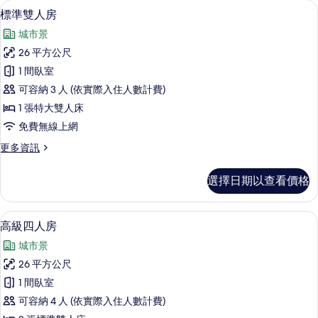
客
羽絨被、客房內保險箱、書桌、遮光布
顯
13
標準雙人房
房
示
篩
城市景
標
選
26 平方公尺
準
條
1 間臥室
雙
件
可容納 3 人 (依實際入住人數計費)
人
1 張特大雙人床
房
免費無線上網
的
更
更多資訊
所
多
有
標
選擇日期以查看價格
準
相
雙
片
人
羽絨被、客房內保險箱、書桌、遮光布
顯
11
房
高級四人房
示
的
城市景
詳
高
情
26 平方公尺
級
1 間臥室
四
可容納 4 人 (依實際入住人數計費)
人