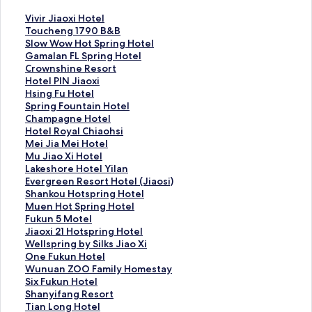
V
Vivir Jiaoxi Hotel
i
T
Toucheng 1790 B&B
v
o
S
Slow Wow Hot Spring Hotel
i
u
l
G
Gamalan FL Spring Hotel
r
c
o
a
C
Crownshine Resort
J
h
w
m
r
H
Hotel PIN Jiaoxi
i
e
W
a
o
o
H
Hsing Fu Hotel
a
n
o
l
w
t
s
S
Spring Fountain Hotel
o
g
w
a
n
e
i
p
C
Champagne Hotel
x
1
H
n
s
l
n
r
h
H
Hotel Royal Chiaohsi
i
7
o
F
h
P
g
i
a
o
M
Mei Jia Mei Hotel
H
9
t
L
i
I
F
n
m
t
e
M
Mu Jiao Xi Hotel
o
0
S
S
n
N
u
g
p
e
i
u
L
Lakeshore Hotel Yilan
t
B
p
p
e
J
H
F
a
l
J
J
a
E
Evergreen Resort Hotel (Jiaosi)
e
&
r
r
R
i
o
o
g
R
i
i
k
v
S
Shankou Hotspring Hotel
l
B
i
i
e
a
t
u
n
o
a
a
e
e
h
M
Muen Hot Spring Hotel
的
的
n
n
s
o
e
n
e
y
M
o
s
r
a
u
F
Fukun 5 Motel
連
連
g
g
o
x
l
t
H
a
e
X
h
g
n
e
u
J
Jiaoxi 21 Hotspring Hotel
結
結
H
H
r
i
的
a
o
l
i
i
o
r
k
n
k
i
W
Wellspring by Silks Jiao Xi
o
o
t
的
連
i
t
C
H
H
r
e
o
H
u
a
e
O
One Fukun Hotel
t
t
的
連
結
n
e
h
o
o
e
e
u
o
n
o
l
n
W
Wunuan ZOO Family Homestay
e
e
連
結
H
l
i
t
t
H
n
H
t
5
x
l
e
u
S
Six Fukun Hotel
l
l
結
o
的
a
e
e
o
R
o
S
M
i
s
F
n
i
S
Shanyifang Resort
的
的
t
連
o
l
l
t
e
t
p
o
2
p
u
u
x
h
T
Tian Long Hotel