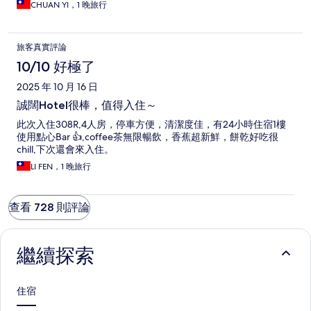
CHUAN YI，1 晚旅行
旅客真實評論
10/10 好極了
2025 年 10 月 16 日
誠闊Hotel很棒，值得入住～
此次入住308R,4人房，停車方便，清潔度佳，有24小時住宿1樓
使用點心Bar 👍,coffee茶無限暢飲，香蕉超新鮮，餅乾好吃很
chill,下次還會來入住。
LI FEN，1 晚旅行
查看 728 則評論
繼續探索
住宿