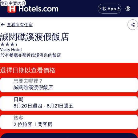
跳到主要內容
下載 App
查看所有住宿
誠闊礁溪渡假飯店
3.5
Vasty Hotel
星
設有餐廳並鄰近礁溪溫泉的飯店
級
住
選擇日期以查看價格
宿
想要去哪裡？
日期
旅客