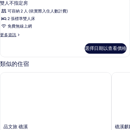
顯
3
房
人
雙人不指定房
示
(2
+2
可容納 2 人 (依實際入住人數計費)
成
雙
位
人
2 張標準雙人床
人
+2
12
免費無線上網
位
不
歲
12
更
更多資訊
指
以
歲
多
以
定
雙
下)
選擇日期以查看價格
下)
人
房
的
的
不
詳
的
指
所
類似的住宿
情
定
所
有
房
品文旅 礁溪
礁溪麒麟
有
相
的
詳
相
片
情
片
品
礁
品文旅 礁溪
礁溪麒