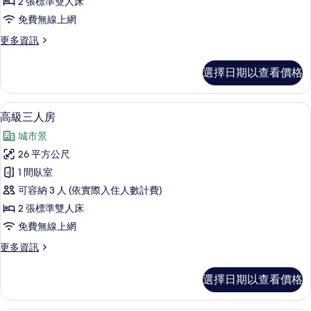
2 張標準雙人床
房
免費無線上網
的
更
更多資訊
所
多
有
高
選擇日期以查看價格
級
相
四
片
人
獨立浴缸和淋浴設備、溫泉浴缸、吹風
顯
11
房
高級三人房
示
的
城市景
詳
高
情
26 平方公尺
級
1 間臥室
三
可容納 3 人 (依實際入住人數計費)
人
2 張標準雙人床
房
免費無線上網
的
更
更多資訊
所
多
有
高
選擇日期以查看價格
級
相
三
片
人