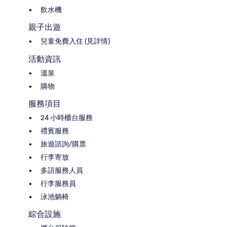
飲水機
親子出遊
兒童免費入住 (見詳情)
活動資訊
溫泉
購物
服務項目
24 小時櫃台服務
禮賓服務
旅遊諮詢/購票
行李寄放
多語服務人員
行李服務員
泳池躺椅
綜合設施