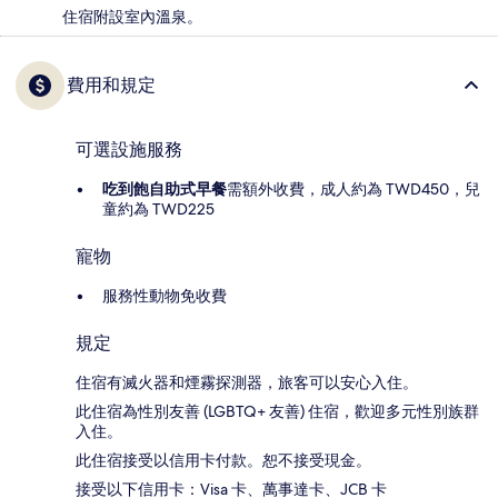
住宿附設室內溫泉。
費用和規定
可選設施服務
吃到飽自助式早餐
需額外收費，成人約為 TWD450，兒
童約為 TWD225
寵物
服務性動物免收費
規定
住宿有滅火器和煙霧探測器，旅客可以安心入住。
此住宿為性別友善 (LGBTQ+ 友善) 住宿，歡迎多元性別族群
入住。
此住宿接受以信用卡付款。恕不接受現金。
接受以下信用卡：Visa 卡、萬事達卡、JCB 卡