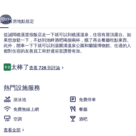
飯
一個
下一個
店
37+
簡介
客房
地點
規定
的
從誠闊礁溪渡假飯店走一下就可以到礁溪溫泉，住宿有屋頂露台。如
相
果想放鬆一下，不妨到池畔酒吧喝個兩杯，餓了再去餐廳吃點東西。
此外，開車一下下就可以到湯圍溝溫泉公園和蘭陽博物館。住過的人
片
都對住宿的友善員工和舒適浴室讚譽有加。
集
評
太棒了
9.2
查看 728 則評論
9.2 分，滿分 10 分，
論
羽絨被、客房內保險箱、書桌、遮光布
熱門設施服務
游泳池
免費停車
免費無線上網
餐廳
空調
酒吧
查看全部