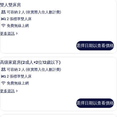
羽絨被、客房內保險箱、書桌、遮光布
顯
3
房
雙人雙床房
示
的
可容納 2 人 (依實際入住人數計費)
詳
雙
情
2 張標準雙人床
人
免費無線上網
雙
更
更多資訊
床
多
房
雙
選擇日期以查看價格
人
的
雙
所
床
羽絨被、客房內保險箱、書桌、遮光布
顯
3
房
高级家庭房(2成人+2位12歲以下)
有
示
的
相
可容納 2 人 (依實際入住人數計費)
詳
高
情
片
2 張標準雙人床
级
免費無線上網
家
更
更多資訊
庭
多
房
高
選擇日期以查看價格
级
(2
家
成
庭
羽絨被、客房內保險箱、書桌、遮光布