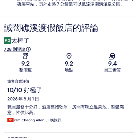
礁溪車站，另外走路 7 分鐘還可以抵達湯圍溝溫泉公園。
誠闊礁溪渡假飯店的評論
評
論
太棒了
9.2
728 則評論
9.2
9.2
9.4
整潔度
地點
員工素質
評
旅客真實評論
論
10/10 好極了
2026 年 8 月 1 日
職員服務十分好，酒店整體乾淨，房間有獨立溫泉池，整體滿
意，性價比高。
Yam Cheong Allen，1 晚旅行