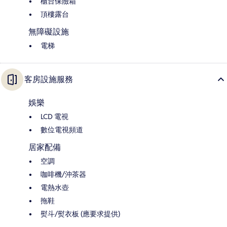
櫃台保險箱
頂樓露台
無障礙設施
電梯
客房設施服務
娛樂
LCD 電視
數位電視頻道
居家配備
空調
咖啡機/沖茶器
電熱水壺
拖鞋
熨斗/熨衣板 (應要求提供)