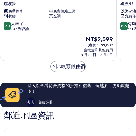
文
溪
礁溪鄉
礁溪鄉
旅
麒
免費停車
免費無線上網
游泳池
礁
麟
餐廳
空調
免費停
溪
酒
礁
店
9.0
8.6
太棒了
有夠
9.0
8.6
溪
礁
分，
分，
739 則評論
441
鄉
溪
滿
滿
現
NT$2,599
鄉
分
分
在
10
10
總價 NT$3,002
價
含稅金和其他費用
分，
分，
格
8 月 31 日 - 9 月 1 日
太
有
為
棒
夠
NT$2,599
比較類似住宿
了，
讚，
739
441
則
則
評
評
登入以查看符合資格的折扣和禮遇。玩越多，獎勵就越
論
論
多！
登入
免費註冊
鄰近地區資訊