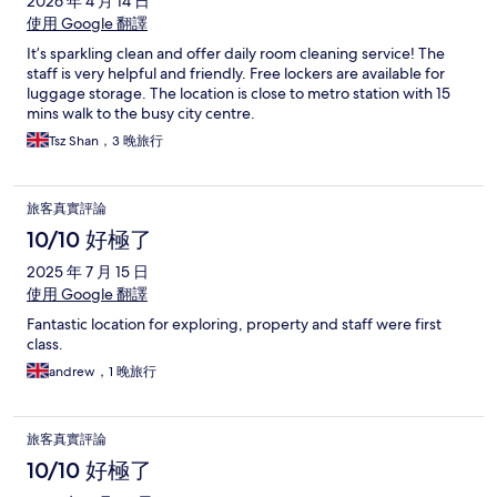
2026 年 4 月 14 日
使用 Google 翻譯
It’s sparkling clean and offer daily room cleaning service! The
staff is very helpful and friendly. Free lockers are available for
luggage storage. The location is close to metro station with 15
mins walk to the busy city centre.
Tsz Shan，3 晚旅行
旅客真實評論
10/10 好極了
2025 年 7 月 15 日
使用 Google 翻譯
Fantastic location for exploring, property and staff were first
class.
andrew，1 晚旅行
旅客真實評論
10/10 好極了