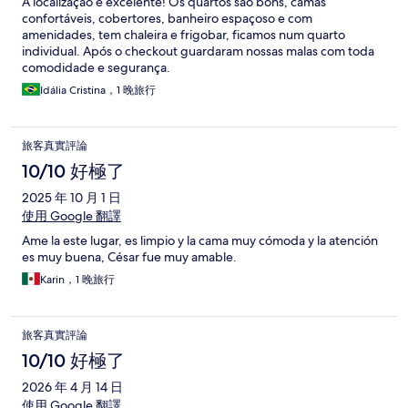
A localização é excelente! Os quartos são bons, camas
confortáveis, cobertores, banheiro espaçoso e com
amenidades, tem chaleira e frigobar, ficamos num quarto
individual. Após o checkout guardaram nossas malas com toda
comodidade e segurança.
Idália Cristina，1 晚旅行
旅客真實評論
10/10 好極了
2025 年 10 月 1 日
使用 Google 翻譯
Ame la este lugar, es limpio y la cama muy cómoda y la atención
es muy buena, César fue muy amable.
Karin，1 晚旅行
旅客真實評論
10/10 好極了
2026 年 4 月 14 日
使用 Google 翻譯