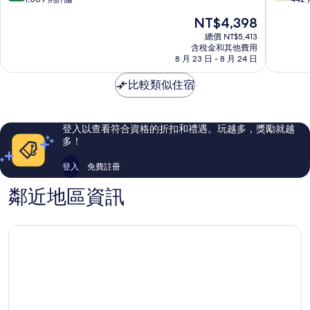
青
滿
滿
現
NT$4,398
年
分
分
在
旅
10
10
總價 NT$5,413
價
含稅金和其他費用
舍
分，
分，
格
8 月 23 日 - 8 月 24 日
擴
有
不
為
展
夠
錯
NT$4,398
比較類似住宿
區
讚，
哦，
1,009
442
則
則
評
評
登入以查看符合資格的折扣和禮遇。玩越多，獎勵就越
論
論
多！
登入
免費註冊
鄰近地區資訊