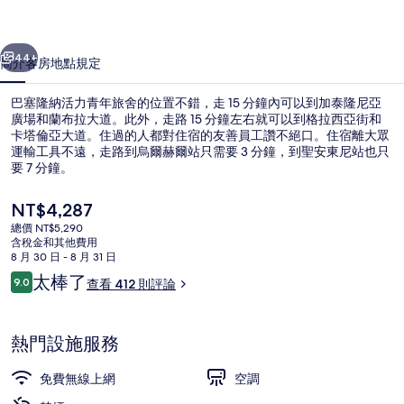
青
一個
下一個
年
44+
簡介
客房
地點
規定
旅
巴塞隆納活力青年旅舍的位置不錯，走 15 分鐘內可以到加泰隆尼亞
舍
廣場和蘭布拉大道。此外，走路 15 分鐘左右就可以到格拉西亞街和
卡塔倫亞大道。住過的人都對住宿的友善員工讚不絕口。住宿離大眾
的
運輸工具不遠，走路到烏爾赫爾站只需要 3 分鐘，到聖安東尼站也只
相
要 7 分鐘。
片
目
NT$4,287
前
集
總價 NT$5,290
的
含稅金和其他費用
高級雙人房, 露台 | 客房內保險箱、書
價
8 月 30 日 - 8 月 31 日
格
評
太棒了
9.0
查看 412 則評論
是
9.0 分，滿分 10 分，
論
NT$4,287
熱門設施服務
免費無線上網
空調