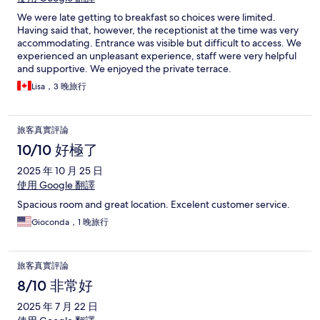
We were late getting to breakfast so choices were limited.
Having said that, however, the receptionist at the time was very
accommodating. Entrance was visible but difficult to access. We
experienced an unpleasant experience, staff were very helpful
and supportive. We enjoyed the private terrace.
Lisa，3 晚旅行
旅客真實評論
10/10 好極了
2025 年 10 月 25 日
使用 Google 翻譯
Spacious room and great location. Excelent customer service.
Gioconda，1 晚旅行
旅客真實評論
8/10 非常好
2025 年 7 月 22 日