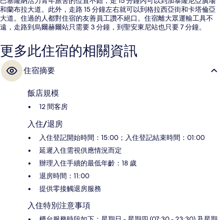
巴塞隆納活力青年旅舍的位置不錯，走 15 分鐘內可以到加泰隆尼亞廣場
和蘭布拉大道。此外，走路 15 分鐘左右就可以到格拉西亞街和卡塔倫亞
大道。住過的人都對住宿的友善員工讚不絕口。住宿離大眾運輸工具不
遠，走路到烏爾赫爾站只需要 3 分鐘，到聖安東尼站也只要 7 分鐘。
更多此住宿的相關資訊
住宿摘要
飯店規模
12 間客房
入住/退房
入住登記開始時間：15:00；入住登記結束時間：01:00
延遲入住需視供應情況而定
辦理入住手續的最低年齡：18 歲
退房時間：11:00
提供零接觸退房服務
入住特別注意事項
櫃台服務時段如下：星期日 - 星期四 (07:30 - 23:30) 及星期