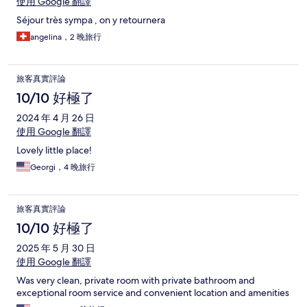
使用 Google 翻譯
Séjour très sympa , on y retournera
angelina，2 晚旅行
旅客真實評論
10/10 好極了
2024 年 4 月 26 日
使用 Google 翻譯
Lovely little place!
Georgi，4 晚旅行
旅客真實評論
10/10 好極了
2025 年 5 月 30 日
使用 Google 翻譯
Was very clean, private room with private bathroom and
exceptional room service and convenient location and amenities