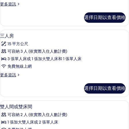
更
更多資訊
房,
多
露
高
選擇日期以查看價格
級
台
雙
的
人
三人房 | 客房內保險箱、書桌、遮光布
顯
12
房,
三人房
所
示
露
有
15 平方公尺
台
三
的
相
可容納 3 人 (依實際入住人數計費)
人
詳
片
3 張單人床或 1 張加大雙人床和 1 張單人床
情
房
免費無線上網
的
更
更多資訊
所
多
有
三
選擇日期以查看價格
人
相
房
片
的
客房內保險箱、書桌、遮光布/窗簾、
顯
5
詳
雙人間或雙床間
示
情
可容納 2 人 (依實際入住人數計費)
雙
1 張加大雙人床或 2 張單人床
人