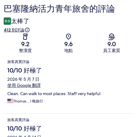
巴塞隆納活力青年旅舍的評論
評
論
太棒了
9.0
412 則評論
9.2
9.6
9.0
整潔度
地點
員工素質
評
旅客真實評論
論
10/10 好極了
2026 年 5 月 7 日
使用 Google 翻譯
Clean. Can walk to most places. Staff very helpful
Thomas，1 晚旅行
旅客真實評論
10/10 好極了