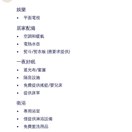
娛樂
平面電視
居家配備
空調和暖氣
電熱水壺
熨斗/熨衣板 (應要求提供)
一夜好眠
遮光布/窗簾
隔音設施
免費提供搖籃/嬰兒床
提供床單
衛浴
專用浴室
僅提供淋浴設備
免費盥洗用品