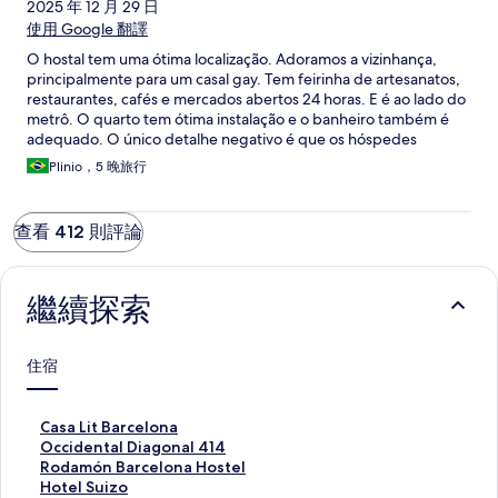
2025 年 12 月 29 日
使用 Google 翻譯
O hostal tem uma ótima localização. Adoramos a vizinhança,
principalmente para um casal gay. Tem feirinha de artesanatos,
restaurantes, cafés e mercados abertos 24 horas. E é ao lado do
metrô. O quarto tem ótima instalação e o banheiro também é
adequado. O único detalhe negativo é que os hóspedes
precisam solicitar a limpeza do quarto, sob pena de não ser
Plinio，5 晚旅行
realizada.
查看 412 則評論
繼續探索
住宿
C
Casa Lit Barcelona
a
O
Occidental Diagonal 414
s
c
R
Rodamón Barcelona Hostel
a
c
o
H
Hotel Suizo