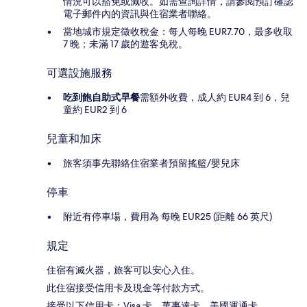
情況可以豁免或減收。如需查詢詳情，請參閱預訂確認
電子郵件內的資訊與住宿業者聯絡。
當地城市規定徵收稅金：每人每晚 EUR7.70，最多收取
7 晚；未滿 17 歲的遊客免稅。
可選設施服務
吃到飽自助式早餐
需額外收費，成人約 EUR4 到 6，兒
童約 EUR2 到 6
兒童和加床
旅客須事先聯絡住宿業者預留搖籃/嬰兒床
停車
附近有停車場，費用為 每晚 EUR25 (距離 66 英尺)
規定
住宿有滅火器，旅客可以安心入住。
此住宿接受信用卡及現金等付款方式。
接受以下信用卡：Visa 卡、萬事達卡、美國運通卡