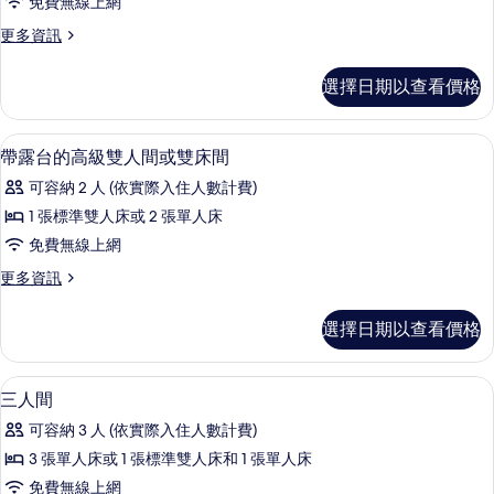
免費無線上網
間
更
更多資訊
或
多
雙
雙
選擇日期以查看價格
人
床
間
間
或
客房內保險箱、書桌、遮光布/窗簾、
顯
3
雙
帶露台的高級雙人間或雙床間
的
示
床
所
可容納 2 人 (依實際入住人數計費)
間
帶
的
有
1 張標準雙人床或 2 張單人床
露
詳
相
免費無線上網
情
台
片
更
更多資訊
的
多
高
帶
選擇日期以查看價格
露
級
台
雙
的
客房內保險箱、書桌、遮光布/窗簾、
顯
5
高
三人間
人
示
級
間
可容納 3 人 (依實際入住人數計費)
雙
三
人
或
3 張單人床或 1 張標準雙人床和 1 張單人床
人
間
雙
免費無線上網