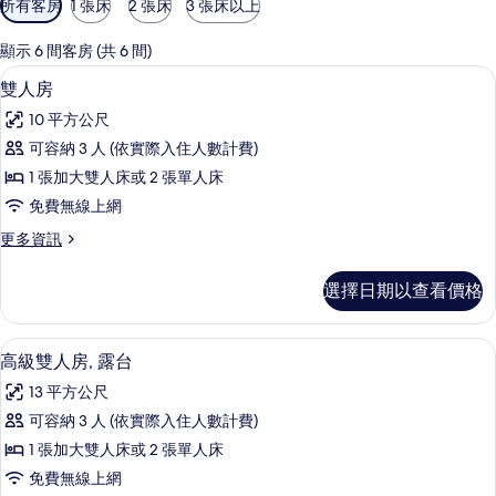
所有客房
1 張床
2 張床
3 張床以上
用
的
顯示 6 間客房 (共 6 間)
客
雙人房 | 客房內保險箱、書桌、遮光布
顯
16
雙人房
房
示
篩
10 平方公尺
雙
選
可容納 3 人 (依實際入住人數計費)
人
條
1 張加大雙人床或 2 張單人床
房
件
免費無線上網
的
更
更多資訊
所
多
有
雙
選擇日期以查看價格
人
相
房
片
的
高級雙人房, 露台 | 露台/庭院
顯
20
詳
高級雙人房, 露台
示
情
13 平方公尺
高
可容納 3 人 (依實際入住人數計費)
級
1 張加大雙人床或 2 張單人床
雙
免費無線上網
人