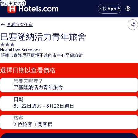
跳到主要內容
下載 App
查看所有住宿
巴塞隆納活力青年旅舍
3.0
Hostal Live Barcelona
星
距離加泰隆尼亞廣場不遠的市中心平價旅館
級
住
選擇日期以查看價格
宿
想要去哪裡？
日期
旅客