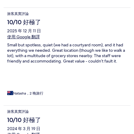
旅客真實評論
10/10 好極了
2025 年 12 月 11 日
使用 Google 翻譯
Small but spotless, quiet (we had a courtyard room), and it had
everything we needed. Great location (though we like to walk a
lot), with a multitude of grocery stores nearby. The staff were
friendly and accommodating. Great value - couldn’t fault it.
Natasha，2 晚旅行
旅客真實評論
10/10 好極了
2024 年 3 月 19 日