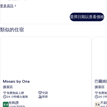
或
間
雙
床
更
更多資訊
的
床
多
間
間
所
三
選擇日期以查看價格
的
的
人
有
詳
間
所
情
相
的
類似的住宿
有
詳
片
情
相
Mosaic by Ona
巴爾姆斯
片
Mosaic
巴
Mosaic by Ona
巴爾姆
by
爾
擴展區
擴展區
Ona
姆
免費無線上網
空調
免費無
擴
斯
24 小時櫃台服務
禁煙
24 
展
盛
區
特
8.8
7.4
有夠讚
不錯
8.8
7.4
羅
分，
分，
1,009 則評論
442