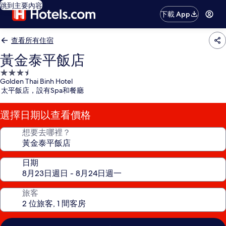
跳到主要內容
下載 App
查看所有住宿
黃金泰平飯店
3.5
Golden Thai Binh Hotel
星
太平飯店，設有Spa和餐廳
級
住
選擇日期以查看價格
宿
想要去哪裡？
日期
旅客