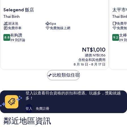
Selegend
太
Selegend 飯店
太平市中心
飯
平
Thai Binh
Thai Bin
店
市
游泳池
Spa
免費早
Thai
中
免費停車
免費無線上網
免費無
Binh
心
Tru
8.8
9.2
有夠讚
太棒
8.8
9.2
by
分，
分，
39 則評論
29 
Hilton
滿
滿
現
NT$1,010
Thai
分
分
在
Binh
10
10
總價 NT$1,156
價
含稅金和其他費用
分，
分，
格
8 月 16 日 - 8 月 17 日
有
太
為
夠
棒
NT$1,010
比較類似住宿
讚，
了，
39
29
則
則
評
評
登入以查看符合資格的折扣和禮遇。玩越多，獎勵就越
論
論
多！
登入
免費註冊
鄰近地區資訊