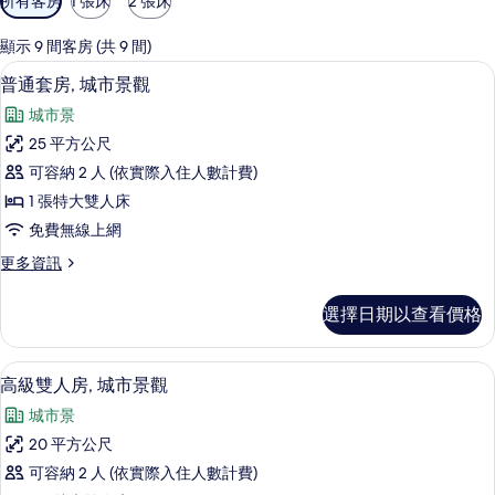
所有客房
1 張床
2 張床
用
的
顯示 9 間客房 (共 9 間)
客
普通套房, 城市景觀 | 舒適加層、迷
顯
7
普通套房, 城市景觀
房
示
篩
城市景
普
選
25 平方公尺
通
條
可容納 2 人 (依實際入住人數計費)
套
件
1 張特大雙人床
房,
免費無線上網
城
更
更多資訊
市
多
景
普
選擇日期以查看價格
通
觀
套
的
房,
舒適加層、迷你吧、客房內保險箱、書
顯
6
城
高級雙人房, 城市景觀
所
示
市
有
城市景
景
高
觀
相
20 平方公尺
級
的
片
可容納 2 人 (依實際入住人數計費)
詳
雙