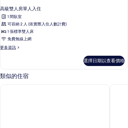
高級雙人房單人入住
1 間臥室
可容納 2 人 (依實際入住人數計費)
1 張標準雙人床
免費無線上網
更
更多資訊
多
高
選擇日期以查看價格
級
雙
人
類似的住宿
房
單
Selegend 飯店
太平市中心 
人
入
住
的
詳
情