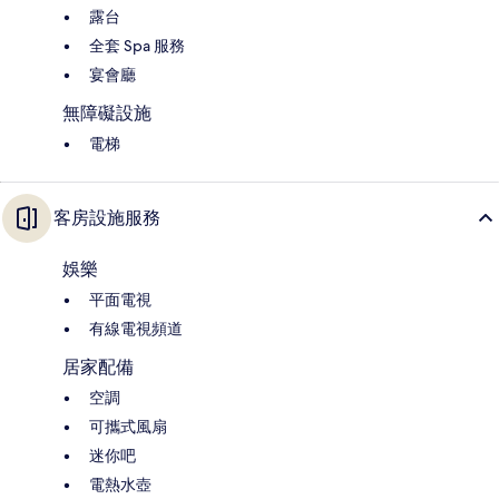
露台
全套 Spa 服務
宴會廳
無障礙設施
電梯
客房設施服務
娛樂
平面電視
有線電視頻道
居家配備
空調
可攜式風扇
迷你吧
電熱水壺