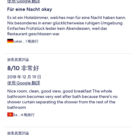
使用 Google 翻譯
Für eine Nacht okay
Es ist ein Hotelzimmer, welches man für eine Nacht haben kann.
Nix besonderes in einer glücklicherweise ruhigen Umgebung.
Einfaches Frühstück leider kein Abendessen, weil das
Restaurant geschlossen war.
Lukas，1 晚旅行
旅客真實評論
8/10 非常好
2018 年 12 月 19 日
使用 Google 翻譯
Nice room, clean, good view, good breakfast The whole
bathroom becomes very wet after bath because there's no
shower curtain separating the shower from the rest of the
bathroom
Sa，4 晚旅行
旅客真實評論