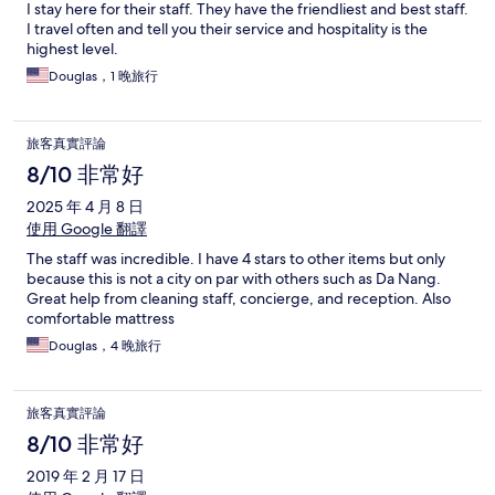
I stay here for their staff. They have the friendliest and best staff.
I travel often and tell you their service and hospitality is the
highest level.
Douglas，1 晚旅行
旅客真實評論
8/10 非常好
2025 年 4 月 8 日
使用 Google 翻譯
The staff was incredible. I have 4 stars to other items but only
because this is not a city on par with others such as Da Nang.
Great help from cleaning staff, concierge, and reception. Also
comfortable mattress
Douglas，4 晚旅行
旅客真實評論
8/10 非常好
2019 年 2 月 17 日