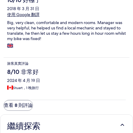
10/10 好極了
2018 年 3 月 31 日
使用 Google 翻譯
Big, very clean, comfortable and modern rooms. Manager was
very helpful, he helped us find a local mechanic and stayed to
translate, he then let us stay a few hours long in hour room whilst
my bike was fixed!
旅客真實評論
8/10 非常好
2024 年 4 月 19 日
Stuart，1 晚旅行
查看 8 則評論
繼續探索