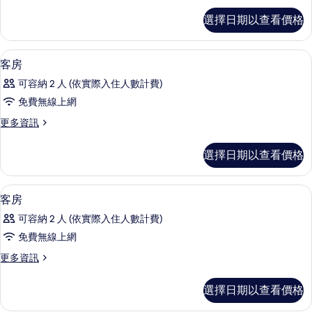
市
高
選擇日期以查看價格
級
景
三
觀
人
舒適加層、迷你吧、客房內保險箱、書
顯
5
房,
客房
的
示
城
所
可容納 2 人 (依實際入住人數計費)
市
客
景
有
免費無線上網
房
觀
相
更
更多資訊
的
的
多
詳
片
所
客
情
選擇日期以查看價格
房
有
的
相
詳
舒適加層、迷你吧、客房內保險箱、書
顯
3
情
客房
片
示
可容納 2 人 (依實際入住人數計費)
客
免費無線上網
房
更
更多資訊
的
多
所
客
選擇日期以查看價格
房
有
的