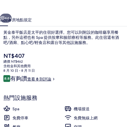
的
一個
下一個
相
46+
簡介
客房
地點
規定
片
黃金泰平飯店是太平的住宿好選擇。您可以到附設的咖啡廳享用餐
集
點，另外這裡也有 Spa 提供按摩和臉部療程等服務。此住宿還有酒
吧/酒廊、點心吧/輕食店和露台等其他設施服務。
目
NT$407
前
總價 NT$462
的
含稅金和其他費用
價
8 月 10 日 - 8 月 11 日
格
評
有夠讚
8.8
查看 8 則評論
住宿內酒吧
是
8.8 分，滿分 10 分，
論
NT$407
熱門設施服務
Spa
機場接送
免費停車
免費無線上網