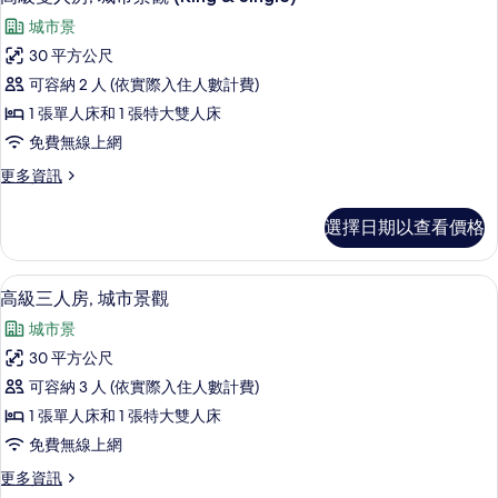
所
示
市
有
城市景
景
高
觀
相
30 平方公尺
級
的
片
可容納 2 人 (依實際入住人數計費)
詳
雙
情
1 張單人床和 1 張特大雙人床
人
免費無線上網
房,
更
更多資訊
城
多
市
高
選擇日期以查看價格
級
景
雙
觀
人
舒適加層、迷你吧、客房內保險箱、書
顯
6
房,
高級三人房, 城市景觀
(King
示
城
&
城市景
市
高
Single)
景
30 平方公尺
級
觀
的
可容納 3 人 (依實際入住人數計費)
(King
三
所
&
1 張單人床和 1 張特大雙人床
人
有
Single)
免費無線上網
的
房,
相
詳
更
更多資訊
城
片
情
多