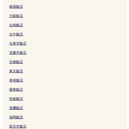
t
o
L
l
e
結
a
礁溪飯店
y
t
a
的
l
i
C
e
m
連
的
B
大阪飯店
e
l
S
結
連
i
n
1
o
結
n
台南飯店
t
的
n
h
r
連
的
的
台中飯店
e
結
連
連
台東市飯店
的
結
結
連
宜蘭市飯店
結
京都飯店
東京飯店
香港飯店
羅東飯店
恆春飯店
首爾飯店
福岡飯店
新北市飯店