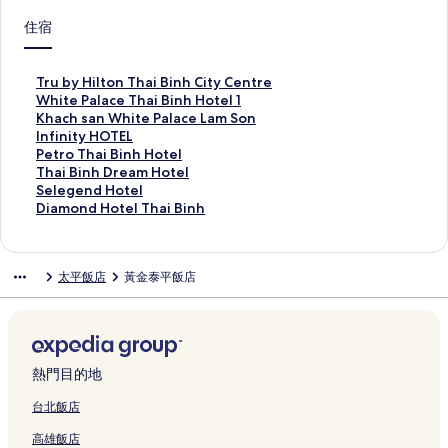
住宿
T
Tru by Hilton Thai Binh City Centre
r
W
White Palace Thai Binh Hotel 1
u
h
K
Khach san White Palace Lam Son
b
i
h
I
Infinity HOTEL
y
t
a
n
P
Petro Thai Binh Hotel
H
e
c
f
e
T
Thai Binh Dream Hotel
i
P
h
i
t
h
S
Selegend Hotel
l
a
s
n
r
a
e
D
Diamond Hotel Thai Binh
t
l
a
i
o
i
l
i
o
a
n
t
T
B
e
a
n
c
W
y
h
i
g
m
太平飯店
黃金泰平飯店
T
e
h
H
a
n
e
o
h
T
i
O
i
h
n
n
a
h
t
T
B
D
d
d
i
a
e
E
i
r
H
H
B
i
P
L
n
e
o
o
i
B
a
的
h
a
t
t
熱門目的地
n
i
l
連
H
m
e
e
h
n
a
結
o
H
l
l
台北飯店
C
h
c
t
o
的
T
高雄飯店
i
H
e
e
t
連
h