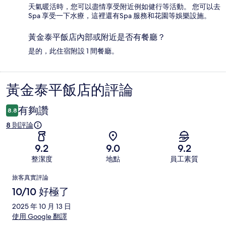
天氣暖活時，您可以盡情享受附近例如健行等活動。 您可以去
Spa 享受一下水療，這裡還有Spa 服務和花園等娛樂設施。
黃金泰平飯店內部或附近是否有餐廳？
是的，此住宿附設 1 間餐廳。
黃金泰平飯店的評論
評
論
有夠讚
8.8
8 則評論
9.2
9.0
9.2
整潔度
地點
員工素質
評
旅客真實評論
論
10/10 好極了
2025 年 10 月 13 日
使用 Google 翻譯