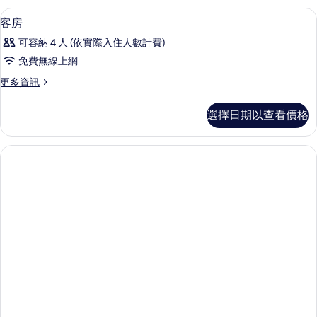
相
詳
舒適加層、迷你吧、客房內保險箱、書
顯
3
情
客房
片
示
可容納 4 人 (依實際入住人數計費)
客
免費無線上網
房
更
更多資訊
的
多
所
客
選擇日期以查看價格
房
有
的
相
詳
情
片