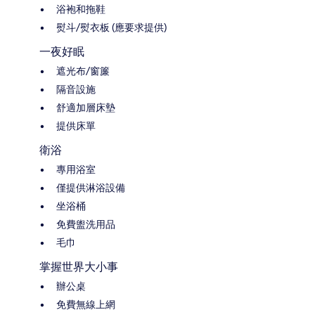
浴袍和拖鞋
熨斗/熨衣板 (應要求提供)
一夜好眠
遮光布/窗簾
隔音設施
舒適加層床墊
提供床單
衛浴
專用浴室
僅提供淋浴設備
坐浴桶
免費盥洗用品
毛巾
掌握世界大小事
辦公桌
免費無線上網