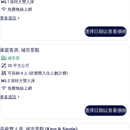
情
1 張特大雙人床
人
免費無線上網
房,
更
更多資訊
城
多
市
高
選擇日期以查看價格
級
景
雙
觀
人
家庭客房, 城市景觀 | 舒適加層、迷
顯
5
房,
家庭客房, 城市景觀
的
示
城
所
城市景
市
家
景
有
35 平方公尺
庭
觀
相
可容納 4 人 (依實際入住人數計費)
的
客
詳
片
2 張特大雙人床
房,
情
免費無線上網
城
更
更多資訊
市
多
景
家
選擇日期以查看價格
庭
觀
客
的
房,
高級雙人房, 城市景觀 (King & Sin
顯
7
城
高級雙人房, 城市景觀 (King & Single)