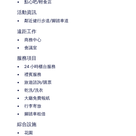
點心吧/輕食店
活動資訊
鄰近健行步道/腳踏車道
遠距工作
商務中心
會議室
服務項目
24 小時櫃台服務
禮賓服務
旅遊諮詢/購票
乾洗/洗衣
大廳免費報紙
行李寄放
腳踏車租借
綜合設施
花園