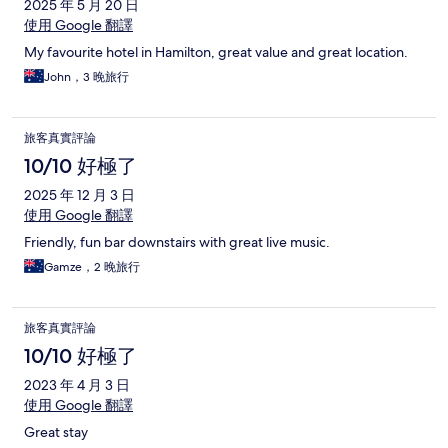
2025 年 5 月 20 日
使用 Google 翻譯
My favourite hotel in Hamilton, great value and great location.
John，3 晚旅行
旅客真實評論
10/10 好極了
2025 年 12 月 3 日
使用 Google 翻譯
Friendly, fun bar downstairs with great live music.
Gamze，2 晚旅行
旅客真實評論
10/10 好極了
2023 年 4 月 3 日
使用 Google 翻譯
Great stay