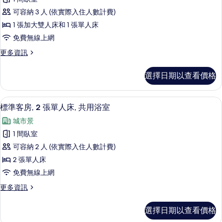
準
雙
獨
可容納 3 人 (依實際入住人數計費)
人
單
立
床,
1 張加大雙人床和 1 張單人床
人
獨
浴
免費無線上網
立
房,
室
浴
更
更多資訊
1
室
多
(T6)
間
(T6)
標
的
選擇日期以查看價格
的
準
臥
所
詳
單
室,
情
人
有
標準客房, 2 張單人床, 共用浴室 | 
顯
1
房,
獨
標準客房, 2 張單人床, 共用浴室
相
示
1
立
城市景
間
片
標
浴
臥
1 間臥室
準
室,
室
可容納 2 人 (依實際入住人數計費)
獨
客
(T1)
立
2 張單人床
房,
浴
的
免費無線上網
室
2
所
(T1)
更
更多資訊
張
的
有
多
單
詳
標
相
選擇日期以查看價格
情
準
人