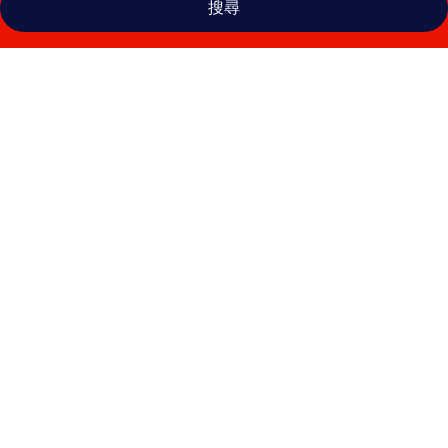
搜尋
北
極
星
漢
彌
爾