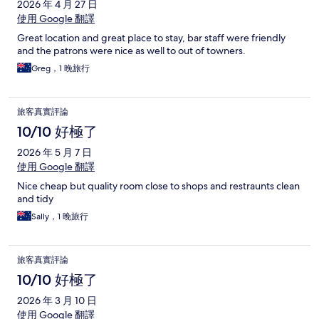
2026 年 4 月 27 日
使用 Google 翻譯
Great location and great place to stay, bar staff were friendly
and the patrons were nice as well to out of towners.
Greg，1 晚旅行
旅客真實評論
10/10 好極了
2026 年 5 月 7 日
使用 Google 翻譯
Nice cheap but quality room close to shops and restraunts clean
and tidy
Sally，1 晚旅行
旅客真實評論
10/10 好極了
2026 年 3 月 10 日
使用 Google 翻譯