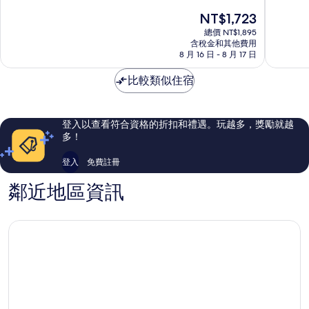
有
預
姆
滿
滿
現
NT$1,723
算
分
分
相
在
飯
10
10
總價 NT$1,895
片
價
店
含稅金和其他費用
分，
分，
格
8 月 16 日 - 8 月 17 日
沃
不
不
為
爾
錯
錯
NT$1,723
比較類似住宿
森
哦，
哦，
德
968
566
則
則
評
評
登入以查看符合資格的折扣和禮遇。玩越多，獎勵就越
論
論
多！
登入
免費註冊
鄰近地區資訊