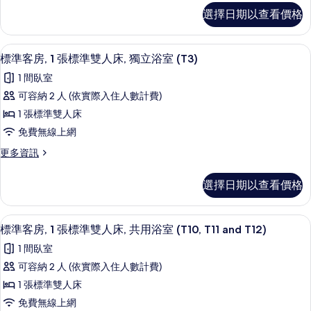
張
標
情
相
選擇日期以查看價格
準
標
片
客
準
房,
標準客房, 1 張標準雙人床, 獨立浴室 (
顯
2
1
雙
標準客房, 1 張標準雙人床, 獨立浴室 (T3)
示
張
人
1 間臥室
標
標
床,
準
可容納 2 人 (依實際入住人數計費)
準
雙
獨
1 張標準雙人床
人
客
立
床,
免費無線上網
房,
獨
浴
更
更多資訊
立
1
多
室
浴
張
標
室
(T2
選擇日期以查看價格
準
標
(T2
and
客
and
準
房,
T9)
T9)
熨斗/熨衣板、免費無線上網、床單
顯
1
1
雙
標準客房, 1 張標準雙人床, 共用浴室 (T10, T11 and T12)
的
的
示
張
詳
人
1 間臥室
所
標
情
標
床,
準
可容納 2 人 (依實際入住人數計費)
有
準
雙
獨
1 張標準雙人床
相
人
客
立
床,
免費無線上網
片