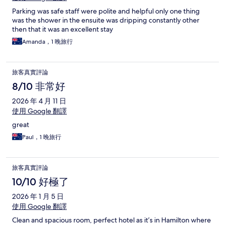
Parking was safe staff were polite and helpful only one thing
was the shower in the ensuite was dripping constantly other
then that it was an excellent stay
Amanda，1 晚旅行
旅客真實評論
8/10 非常好
2026 年 4 月 11 日
使用 Google 翻譯
great
Paul，1 晚旅行
旅客真實評論
10/10 好極了
2026 年 1 月 5 日
使用 Google 翻譯
Clean and spacious room, perfect hotel as it’s in Hamilton where