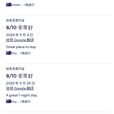
Kristen，1 晚旅行
旅客真實評論
8/10 非常好
2024 年 9 月 4 日
使用 Google 翻譯
Great place to stay
Troy，1 晚旅行
旅客真實評論
8/10 非常好
2025 年 9 月 29 日
使用 Google 翻譯
A great 1-night stay.
Guy，1 晚旅行