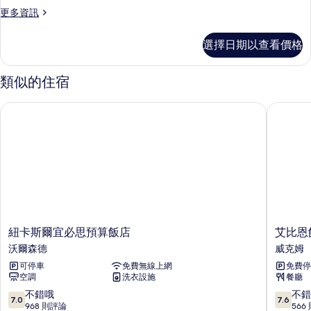
房,
獨
浴
更
更多資訊
立
1
多
室
浴
張
標
室
(T3)
選擇日期以查看價格
準
標
(T3)
的
客
的
準
房,
所
詳
類似的住宿
1
雙
情
有
張
人
紐卡斯爾宜必思預算飯店
艾比恩飯
標
相
床,
準
片
雙
共
人
用
床,
共
浴
用
室
浴
室
(T10,
(T10,
T11
紐
艾
紐卡斯爾宜必思預算飯店
艾比恩
T11
卡
比
and
沃爾森德
威克姆
and
斯
恩
T12)
T12)
可停車
免費無線上網
免費停
爾
飯
的
空調
洗衣設施
餐廳
的
宜
店
詳
必
威
7.0
7.6
不錯哦
不錯
所
情
7.0
7.6
思
克
分，
分，
968 則評論
566