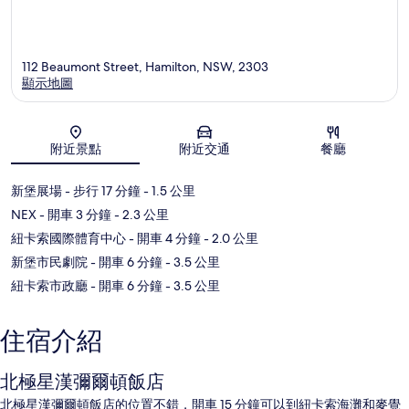
112 Beaumont Street, Hamilton, NSW, 2303
顯示地圖
地圖
附近景點
附近交通
餐廳
新堡展場
- 步行 17 分鐘
- 1.5 公里
NEX
- 開車 3 分鐘
- 2.3 公里
紐卡索國際體育中心
- 開車 4 分鐘
- 2.0 公里
新堡市民劇院
- 開車 6 分鐘
- 3.5 公里
紐卡索市政廳
- 開車 6 分鐘
- 3.5 公里
住宿介紹
北極星漢彌爾頓飯店
北極星漢彌爾頓飯店的位置不錯，開車 15 分鐘可以到紐卡索海灘和麥覺