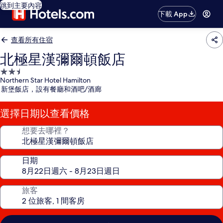
跳到主要內容
下載 App
查看所有住宿
北極星漢彌爾頓飯店
2.5
Northern Star Hotel Hamilton
星
新堡飯店，設有餐廳和酒吧/酒廊
級
住
選擇日期以查看價格
宿
想要去哪裡？
日期
旅客