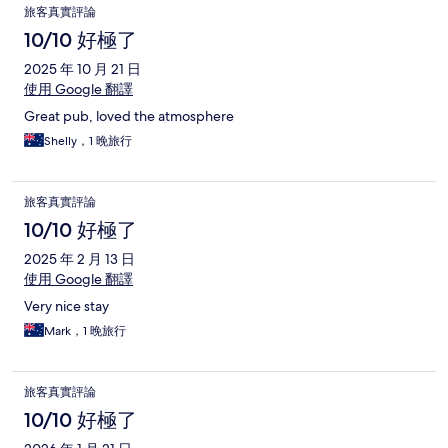
旅客真實評論
10/10 好極了
2025 年 10 月 21 日
使用 Google 翻譯
Great pub, loved the atmosphere
Shelly，1 晚旅行
旅客真實評論
10/10 好極了
2025 年 2 月 13 日
使用 Google 翻譯
Very nice stay
Mark，1 晚旅行
旅客真實評論
10/10 好極了