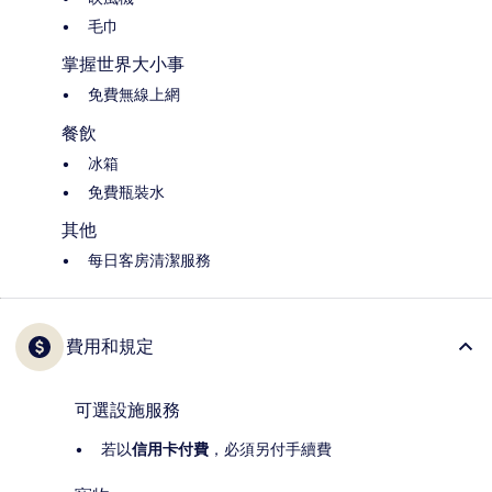
毛巾
掌握世界大小事
免費無線上網
餐飲
冰箱
免費瓶裝水
其他
每日客房清潔服務
費用和規定
可選設施服務
若以
信用卡付費
，必須另付手續費