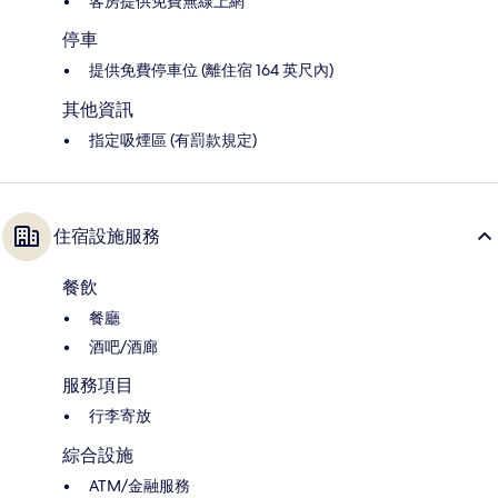
客房提供免費無線上網
停車
提供免費停車位 (離住宿 164 英尺內)
其他資訊
指定吸煙區 (有罰款規定)
住宿設施服務
餐飲
餐廳
酒吧/酒廊
服務項目
行李寄放
綜合設施
ATM/金融服務