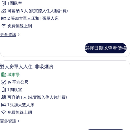
相
1 間臥室
Bed)
房,
片
的
可容納 3 人 (依實際入住人數計費)
非
詳
2 張加大單人床和 1 張單人床
情
吸
免費無線上網
煙
更
更多資訊
房,
多
邊
雙
選擇日期以查看價格
床
間
房,
(with
非
羽絨被、客房內保險箱、書桌、遮光布
顯
13
吸
Extra
雙人房單人入住, 非吸煙房
示
煙
Bed)
城市景
房,
雙
的
邊
19 平方公尺
人
間
所
1 間臥室
(with
房
有
Extra
可容納 1 人 (依實際入住人數計費)
單
相
Bed)
1 張加大雙人床
的
人
片
免費無線上網
詳
入
情
更
更多資訊
住,
多