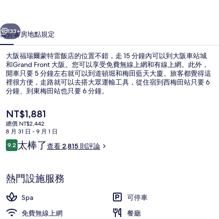
特
一個
下一個
雷
133+
簡介
客房
地點
規定
飯
大阪福瑞爾蒙特雷飯店的位置不錯，走 15 分鐘內可以到大阪車站城
店
和Grand Front 大阪。您可以享受免費無線上網和有線上網。此外，
開車只要 5 分鐘左右就可以到道頓堀和梅田藍天大廈。旅客都覺得這
的
裡很方便，走路就可以去搭大眾運輸工具，從住宿到西梅田站只要 6
相
分鐘、到東梅田站也只要 6 分鐘。
片
目
NT$1,881
前
集
總價 NT$2,442
的
8 月 31 日 - 9 月 1 日
住宿正面
價
評
太棒了
9.2
查看 2,815 則評論
格
9.2 分，滿分 10 分，
論
是
NT$1,881
熱門設施服務
Spa
可停車
免費無線上網
餐廳