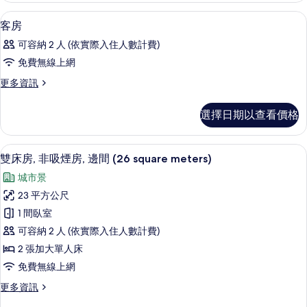
所
2
有
羽絨被、客房內保險箱、書桌、遮光布
顯
1
Guests
客房
相
示
的
可容納 2 人 (依實際入住人數計費)
詳
片
客
情
免費無線上網
房
更
更多資訊
的
多
所
客
選擇日期以查看價格
房
有
的
相
詳
雙床房, 非吸煙房, 邊間 (26 square
顯
12
情
雙床房, 非吸煙房, 邊間 (26 square meters)
片
示
城市景
雙
23 平方公尺
床
1 間臥室
房,
可容納 2 人 (依實際入住人數計費)
非
2 張加大單人床
吸
免費無線上網
煙
更
更多資訊
房,
多