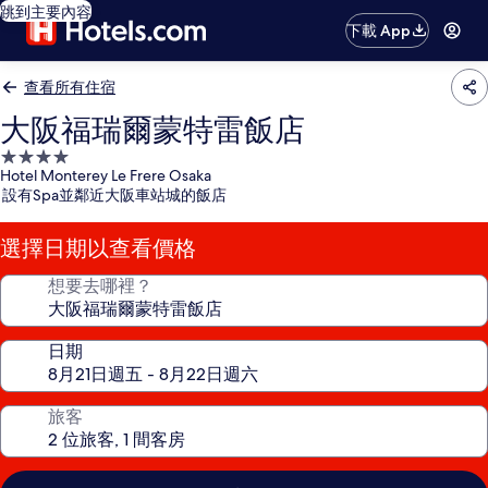
跳到主要內容
下載 App
查看所有住宿
大阪福瑞爾蒙特雷飯店
4.0
Hotel Monterey Le Frere Osaka
星
設有Spa並鄰近大阪車站城的飯店
級
住
選擇日期以查看價格
宿
想要去哪裡？
日期
旅客