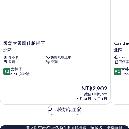
房
所
(25
有
square
相
meters)
的
片
詳
情
阪
Candeo
阪急大阪龍仕柏飯店
Cande
急
Hotels
北區
北區
大
大
可停車
免費無線上網
Spa
阪
阪
餐廳
空調
可停車
龍
塔
仕
北
9.2
9.2
太棒了
太棒
9.2
9.2
柏
區
分，
分，
5,710 則評論
1,9
飯
滿
滿
店
分
分
現
NT$2,902
北
10
10
在
區
總價 NT$3,720
分，
分，
價
8 月 31 日 - 9 月 1 日
太
太
格
棒
棒
為
比較類似住宿
了，
了，
NT$2,902
5,710
1,965
則
則
評
評
登入以查看符合資格的折扣和禮遇。玩越多，獎勵就越