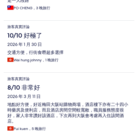
走一大段路
PO CHENG，3 晚旅行
旅客真實評論
10/10 好極了
2026 年 1 月 30 日
交通方便，行街食嘢超多選擇
Wai hung johnny，1 晚旅行
旅客真實評論
8/10 非常好
2026 年 3 月 11 日
地點好方便，好近梅田大阪站購物商場，酒店樓下亦有二十四小
時藥房及便利店，而且酒店房間空間較寬敞，職員服務態度很
好，家人非常讚好該酒店，下次再到大阪會考慮再入住該間酒
店。
Pui kuen，5 晚旅行