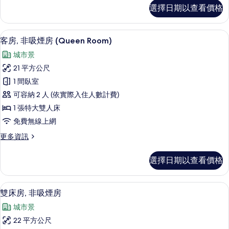
非
雙
選擇日期以查看價格
人
吸
房
煙
單
客房, 非吸煙房 (Queen Room) 
顯
16
人
客房, 非吸煙房 (Queen Room)
房
示
入
的
城市景
住,
客
非
所
21 平方公尺
房,
吸
有
1 間臥室
煙
非
房
相
可容納 2 人 (依實際入住人數計費)
吸
的
片
1 張特大雙人床
詳
煙
免費無線上網
情
房
更
更多資訊
(Queen
多
Room)
客
選擇日期以查看價格
房,
的
非
所
吸
羽絨被、客房內保險箱、書桌、遮光布
顯
有
15
煙
雙床房, 非吸煙房
示
房
相
城市景
(Queen
雙
片
Room)
22 平方公尺
床
的