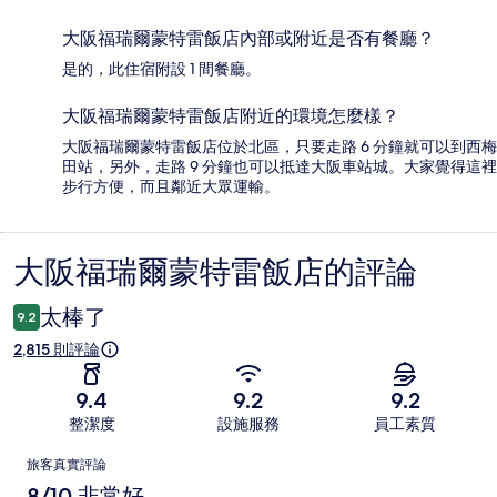
大阪福瑞爾蒙特雷飯店內部或附近是否有餐廳？
是的，此住宿附設 1 間餐廳。
大阪福瑞爾蒙特雷飯店附近的環境怎麼樣？
大阪福瑞爾蒙特雷飯店位於北區，只要走路 6 分鐘就可以到西梅
田站，另外，走路 9 分鐘也可以抵達大阪車站城。大家覺得這裡
步行方便，而且鄰近大眾運輸。
大阪福瑞爾蒙特雷飯店的評論
評
論
太棒了
9.2
2,815 則評論
9.4
9.2
9.2
整潔度
設施服務
員工素質
評
旅客真實評論
論
8/10 非常好