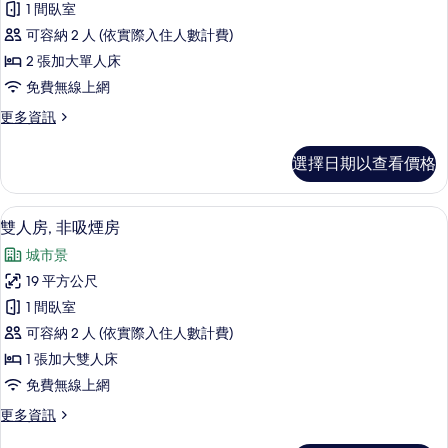
1 間臥室
詳
房,
情
可容納 2 人 (依實際入住人數計費)
非
2 張加大單人床
吸
免費無線上網
煙
更
更多資訊
房
多
的
雙
選擇日期以查看價格
床
所
房,
有
非
羽絨被、客房內保險箱、書桌、遮光布
顯
13
吸
雙人房, 非吸煙房
相
示
煙
片
城市景
房
雙
的
19 平方公尺
人
詳
1 間臥室
情
房,
可容納 2 人 (依實際入住人數計費)
非
1 張加大雙人床
吸
免費無線上網
煙
更
更多資訊
房
多