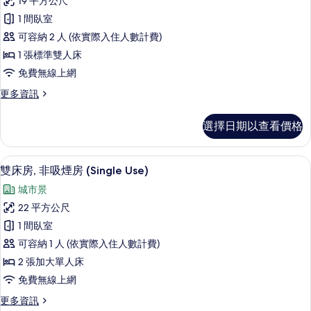
19 平方公尺
情
雙
1 間臥室
人
可容納 2 人 (依實際入住人數計費)
或
1 張標準雙人床
雙
免費無線上網
床
更
更多資訊
房,
多
基
非
選擇日期以查看價格
本
吸
雙
人
煙
羽絨被、客房內保險箱、書桌、遮光布
顯
8
或
雙床房, 非吸煙房 (Single Use)
房
示
雙
城市景
(Room
床
雙
房,
22 平方公尺
&
床
非
Bed
1 間臥室
吸
房,
type
煙
可容納 1 人 (依實際入住人數計費)
非
房
cannot
2 張加大單人床
(Room
吸
be
免費無線上網
&
煙
chosen)
Bed
更
更多資訊
的
type
房