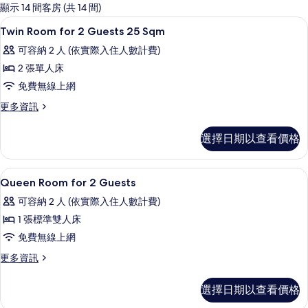
的
顯示 14 間客房 (共 14 間)
客
羽絨被、客房內保險箱、書桌、遮光布
顯
1
Twin Room for 2 Guests 25 Sqm
房
示
篩
可容納 2 人 (依實際入住人數計費)
Twin
選
2 張單人床
Room
條
免費無線上網
for
件
2
更
更多資訊
多
Guests
Twin
25
選擇日期以查看價格
Room
Sqm
for
2
的
羽絨被、客房內保險箱、書桌、遮光布
顯
1
Guests
Queen Room for 2 Guests
所
示
25
可容納 2 人 (依實際入住人數計費)
有
Sqm
Queen
的
1 張標準雙人床
相
Room
詳
免費無線上網
片
for
情
2
更
更多資訊
多
Guests
Queen
的
選擇日期以查看價格
Room
for