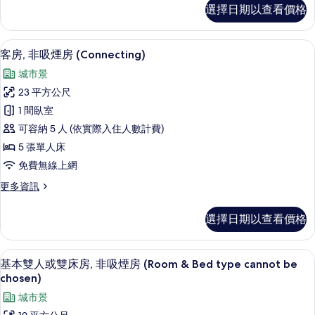
的
雙
選擇日期以查看價格
人
所
房,
有
非
客房, 非吸煙房 (Connecting) |
顯
15
吸
客房, 非吸煙房 (Connecting)
相
示
煙
片
城市景
房
客
的
23 平方公尺
房,
詳
1 間臥室
情
非
可容納 5 人 (依實際入住人數計費)
吸
5 張單人床
煙
免費無線上網
房
更
更多資訊
(Connecting)
多
的
客
選擇日期以查看價格
房,
所
非
有
吸
客房設施服務
顯
7
煙
相
基本雙人或雙床房, 非吸煙房 (Room & Bed type cannot be
示
房
chosen)
片
(Connecting)
基
城市景
的
本
詳