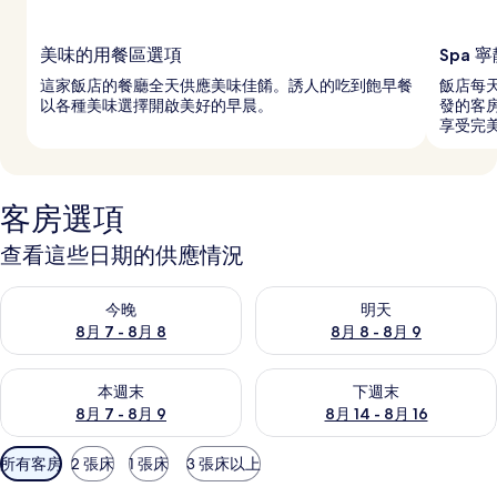
美味的用餐區選項
Spa 
這家飯店的餐廳全天供應美味佳餚。誘人的吃到飽早餐
飯店每天
以各種美味選擇開啟美好的早晨。
發的客房
享受完
客房選項
查看這些日期的供應情況
查看今晚 (8月 7 - 8月 8) 的供應情況
查看明天 (8月 8 - 8月 9) 的
今晚
明天
8月 7 - 8月 8
8月 8 - 8月 9
查看本週末 (8月 7 - 8月 9) 的供應情況
查看下週末 (8月 14 - 8月 16)
本週末
下週末
8月 7 - 8月 9
8月 14 - 8月 16
可
所有客房
2 張床
1 張床
3 張床以上
用