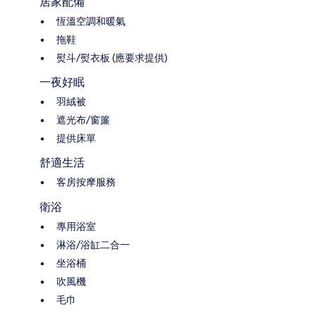
居家配備
恆溫空調和暖氣
拖鞋
熨斗/熨衣板 (應要求提供)
一夜好眠
羽絨被
遮光布/窗簾
提供床單
舒適生活
客房按摩服務
衛浴
專用浴室
淋浴/浴缸二合一
坐浴桶
吹風機
毛巾