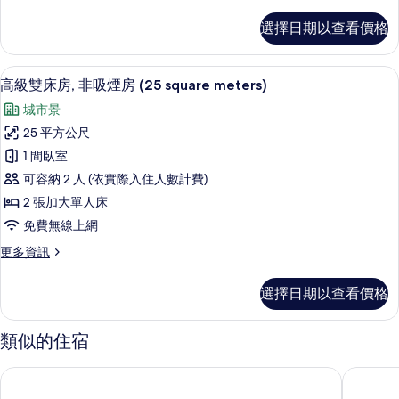
多
cannot
所
(Single
雙
be
選擇日期以查看價格
床
Use)
有
chosen)
房,
的
的
相
非
詳
高級雙床房, 非吸煙房 (25 square 
顯
所
10
吸
高級雙床房, 非吸煙房 (25 square meters)
片
情
示
煙
有
城市景
房
高
相
(Single
25 平方公尺
級
Use)
片
1 間臥室
的
雙
詳
可容納 2 人 (依實際入住人數計費)
床
情
2 張加大單人床
房,
免費無線上網
非
更
更多資訊
吸
多
煙
高
選擇日期以查看價格
級
房
雙
(25
床
類似的住宿
房,
square
非
meters)
阪急大阪龍仕柏飯店
Candeo
吸
的
煙