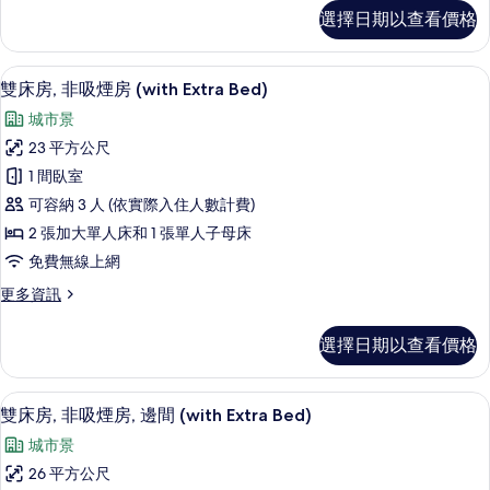
邊
雙
選擇日期以查看價格
床
間
房,
(26
非
雙床房, 非吸煙房 (with Extra Be
顯
14
吸
square
雙床房, 非吸煙房 (with Extra Bed)
示
煙
meters)
城市景
房,
雙
的
邊
23 平方公尺
床
間
所
1 間臥室
(26
房,
有
square
可容納 3 人 (依實際入住人數計費)
非
相
meters)
2 張加大單人床和 1 張單人子母床
的
吸
片
免費無線上網
詳
煙
情
更
更多資訊
房
多
(with
雙
選擇日期以查看價格
床
Extra
房,
Bed)
非
雙床房, 非吸煙房, 邊間 (with Extr
顯
的
15
吸
雙床房, 非吸煙房, 邊間 (with Extra Bed)
示
煙
所
城市景
房
雙
有
(with
26 平方公尺
床
Extra