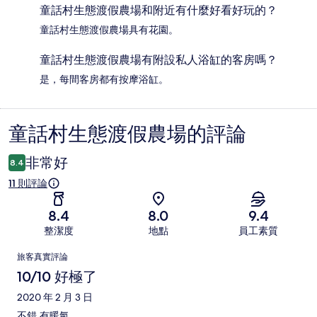
童話村生態渡假農場和附近有什麼好看好玩的？
童話村生態渡假農場具有花園。
童話村生態渡假農場有附設私人浴缸的客房嗎？
是，每間客房都有按摩浴缸。
童話村生態渡假農場的評論
評
論
非常好
8.4
11 則評論
8.4
8.0
9.4
整潔度
地點
員工素質
評
旅客真實評論
論
10/10 好極了
2020 年 2 月 3 日
不錯,有暖氣