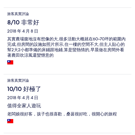
旅客真實評論
8/10 非常好
2018 年 4 月 8 日
其實農場腹地沒有想像的大,很多活動大概就在60~70坪的範圍內
完成,但房間的設施如照片所示,住一樓的空間不大,但主人貼心的
幫2大2小都準備的床鋪跟地鋪,算是蠻熱情的,早晨做在房間外看
著農田吹涼風還蠻愜意的
旅客真實評論
10/10 好極了
2018 年 4 月 4 日
值得全家人遊玩
老闆娘很好客，孩子也很喜歡，桑葚很好吃，很開心的旅程