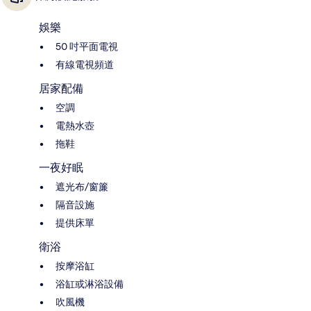
娛樂
50 吋平面電視
有線電視頻道
居家配備
空調
電熱水壺
拖鞋
一夜好眠
遮光布/窗簾
隔音設施
提供床單
衛浴
按摩浴缸
浴缸或淋浴設備
吹風機