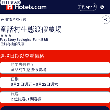
跳到主要內容
下載 App
查看所有住宿
童話村生態渡假農場
3.0
Fairy Story Ecological Farm B&B
星
位於冬山的民宿
級
住
選擇日期以查看價格
宿
想要去哪裡？
日期
旅客