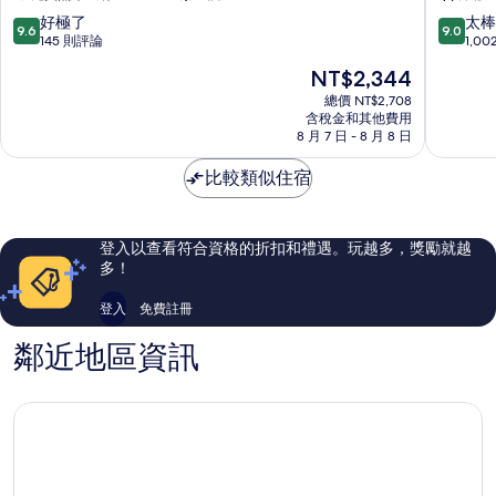
鎮
宜
9.6
9.0
好極了
太棒
9.6
9.0
蘭
分，
分，
145 則評論
1,0
館
滿
滿
現
NT$2,344
宜
分
分
在
蘭
10
10
總價 NT$2,708
價
含稅金和其他費用
市
分，
分，
格
8 月 7 日 - 8 月 8 日
好
太
為
極
棒
NT$2,344
比較類似住宿
了，
了，
145
1,002
則
則
評
評
登入以查看符合資格的折扣和禮遇。玩越多，獎勵就越
論
論
多！
登入
免費註冊
鄰近地區資訊