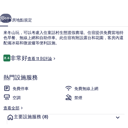
假
一個
下一個
農
69+
簡介
客房
地點
規定
場
來冬山玩，可以考慮入住童話村生態渡假農場。住宿提供免費當地特
的
色早餐、無線上網和自助停車。此住宿有附設露台和花園，客房內還
配備冰箱和微波爐等便利設施。
相
片
評
非常好
8.4
查看 11 則評論
8.4 分，滿分 10 分，
集
論
熱門設施服務
外觀
免費停車
免費無線上網
空調
禁煙
查看全部
主要設施服務
(8)