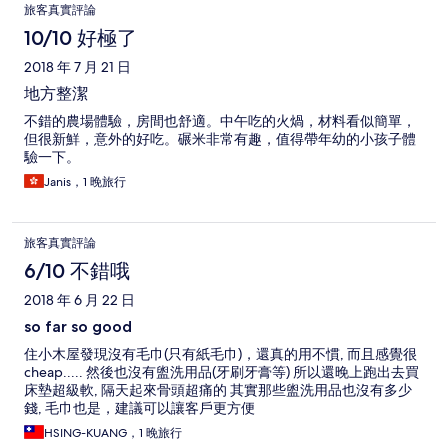
旅客真實評論
10/10 好極了
2018 年 7 月 21 日
地方整潔
不錯的農場體驗，房間也舒適。中午吃的火煱，材料看似簡單，
但很新鮮，意外的好吃。碾米非常有趣，值得帶年幼的小孩子體
驗一下。
Janis，1 晚旅行
旅客真實評論
6/10 不錯哦
2018 年 6 月 22 日
so far so good
住小木屋發現沒有毛巾(只有紙毛巾)，還真的用不慣, 而且感覺很
cheap..... 然後也沒有盥洗用品(牙刷牙膏等) 所以還晚上跑出去買
床墊超級軟, 隔天起來骨頭超痛的 其實那些盥洗用品也沒有多少
錢, 毛巾也是，建議可以讓客戶更方便
HSING-KUANG，1 晚旅行