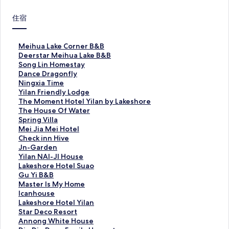
住宿
M
Meihua Lake Corner B&B
e
D
Deerstar Meihua Lake B&B
i
e
S
Song Lin Homestay
h
e
o
D
Dance Dragonfly
u
r
n
a
N
Ningxia Time
a
s
g
n
i
Y
Yilan Friendly Lodge
L
t
L
c
n
i
T
The Moment Hotel Yilan by Lakeshore
a
a
i
e
g
l
h
T
The House Of Water
k
r
n
D
x
a
e
h
S
Spring Villa
e
M
H
r
i
n
M
e
p
M
Mei Jia Mei Hotel
C
e
o
a
a
F
o
H
r
e
C
Check inn Hive
o
i
m
g
T
r
m
o
i
i
h
J
Jn-Garden
r
h
e
o
i
i
e
u
n
J
e
n
Y
Yilan NAI-JI House
n
u
s
n
m
e
n
s
g
i
c
-
i
L
Lakeshore Hotel Suao
e
a
t
f
e
n
t
e
V
a
k
G
l
a
G
Gu Yi B&B
r
L
a
l
的
d
H
O
i
M
i
a
a
k
u
M
Master Is My Home
B
a
y
y
連
l
o
f
l
e
n
r
n
e
Y
a
I
Icanhouse
&
k
的
的
結
y
t
W
l
i
n
d
N
s
i
s
c
L
Lakeshore Hotel Yilan
B
e
連
連
L
e
a
a
H
H
e
A
h
B
t
a
a
S
Star Deco Resort
的
B
結
結
o
l
t
的
o
i
n
I
o
&
e
n
k
t
A
Annong White House