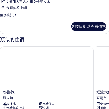
5 張加大單人床和 6 張單人床
棟
免費無線上網
房
更
更多資訊
屋
多
的
豪
選擇日期以查看價格
華
所
獨
有
棟
類似的住宿
房
相
屋
都鄉旅
煙波大飯
片
的
詳
情
都
煙
都鄉旅
煙波大
鄉
波
羅東鎮
宜蘭市
旅
大
游泳池
免費停車
免費停
羅
飯
免費無線上網
空調
餐廳
東
店