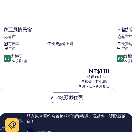
齊
幸
齊亞風情民宿
幸福加
亞
福
花蓮市
花蓮市
風
加
可停車
免費無線上網
免費無
情
油
空調
空調
民
站
宿
電
9.2
9.6
太棒了
好極
9.2
9.6
花
梯
分，
分，
157 則評論
27 
蓮
民
滿
滿
現
NT$1,111
市
宿
分
分
在
花
10
10
總價 NT$1,283
價
含稅金和其他費用
蓮
分，
分，
格
9 月 7 日 - 9 月 8 日
市
太
好
為
中
棒
極
NT$1,111
比較類似住宿
心
了，
了，
157
27
則
則
評
評
登入以查看符合資格的折扣和禮遇。玩越多，獎勵就越
論
論
多！