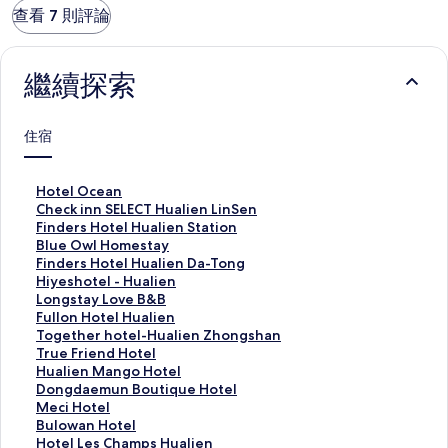
查看 7 則評論
繼續探索
住宿
H
Hotel Ocean
o
C
Check inn SELECT Hualien LinSen
t
h
F
Finders Hotel Hualien Station
e
e
i
B
Blue Owl Homestay
l
c
n
l
F
Finders Hotel Hualien Da-Tong
O
k
d
u
i
H
Hiyeshotel - Hualien
c
i
e
e
n
i
L
Longstay Love B&B
e
n
r
O
d
y
o
F
Fullon Hotel Hualien
a
n
s
w
e
e
n
u
T
Together hotel-Hualien Zhongshan
n
S
H
l
r
s
g
l
o
T
True Friend Hotel
的
E
o
H
s
h
s
l
g
r
H
Hualien Mango Hotel
連
L
t
o
H
o
t
o
e
u
u
D
Dongdaemun Boutique Hotel
結
E
e
m
o
t
a
n
t
e
a
o
M
Meci Hotel
C
l
e
t
e
y
H
h
F
l
n
e
B
Bulowan Hotel
T
H
s
e
l
L
o
e
r
i
g
c
u
H
Hotel Les Champs Hualien