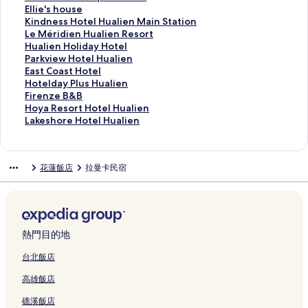
H
u
t
l
-
o
t
r
i
e
d
i
l
o
E
Ellie's house
u
a
a
H
H
v
e
h
e
n
a
H
o
t
l
K
Kindness Hotel Hualien Main Station
a
l
y
u
u
e
l
o
n
M
e
o
w
e
l
i
L
Le Méridien Hualien Resort
l
i
的
a
a
B
H
t
d
a
m
t
a
l
i
n
e
H
Hualien Holiday Hotel
i
e
連
l
l
&
u
e
H
n
u
e
n
L
e
d
M
u
P
Parkview Hotel Hualien
e
n
結
i
i
B
a
l
o
g
n
l
H
e
'
n
é
a
a
E
East Coast Hotel
n
S
e
e
的
l
-
t
o
B
的
o
s
s
e
r
l
r
a
H
Hotelday Plus Hualien
L
t
n
n
連
i
H
e
H
o
連
t
C
h
s
i
i
k
s
o
F
Firenze B&B
i
a
D
的
結
e
u
l
o
u
結
e
h
o
s
d
e
v
t
t
i
H
Hoya Resort Hotel Hualien
n
t
a
連
n
a
的
t
t
l
a
u
H
i
n
i
C
e
r
o
L
Lakeshore Hotel Hualien
S
i
-
結
的
l
連
e
i
的
m
s
o
e
H
e
o
l
e
y
a
e
o
T
連
i
結
l
q
連
p
e
t
n
o
w
a
d
n
a
k
n
n
o
結
e
的
u
結
s
的
e
H
l
H
s
a
z
R
e
花蓮飯店
拉曼卡民宿
的
的
n
n
連
e
H
連
l
u
i
o
t
y
e
e
s
連
連
g
Z
結
H
u
結
H
a
d
t
H
P
B
s
h
結
結
的
h
o
a
u
l
a
e
o
l
&
o
o
連
o
t
l
a
i
y
l
t
u
B
r
r
結
n
e
i
l
e
H
H
e
s
的
t
e
g
l
e
i
n
o
u
l
H
連
H
H
熱門目的地
s
的
n
e
R
t
a
的
u
結
o
o
h
連
的
n
e
e
l
連
a
t
t
台北飯店
a
結
連
M
s
l
i
結
l
e
e
高雄飯店
n
結
a
o
的
e
i
l
l
的
i
r
連
n
e
H
H
礁溪飯店
連
n
t
結
的
n
u
u