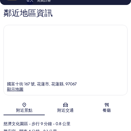
登入
免費註冊
鄰近地區資訊
國富十街 167 號, 花蓮市, 花蓮縣, 97067
顯示地圖
地圖
附近景點
附近交通
餐廳
慈濟文化園區
- 步行 9 分鐘
- 0.8 公里