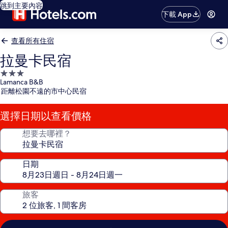
跳到主要內容
下載 App
查看所有住宿
拉曼卡民宿
3.0
Lamanca B&B
星
距離松園不遠的市中心民宿
級
住
選擇日期以查看價格
宿
想要去哪裡？
日期
旅客