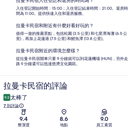
拉曼卡民宿入住登記和退房的時間為？
入住登記開始時間：15:00；入住登記結束時間：21:00。退房時
間為 11:00。提供快速入住和退房服務。
拉曼卡民宿和附近有什麼好看好玩的？
值得一遊的推薦景點，包括松園 (3.5 公里) 和七星潭海灘 (6.5 公
里)，再加上花蓮港 (7.5 公里) 和鯉魚潭 (13.8 公里)。
拉曼卡民宿附近的環境怎麼樣？
從拉曼卡民宿開車只要 9 分鐘就可以到花蓮機場 (HUN)，另外走
路 9 分鐘還可以抵達慈濟文化園區。
拉曼卡民宿的評論
評
論
太棒了
9.2
7 則評論
9.4
8.6
9.0
整潔度
地點
員工素質