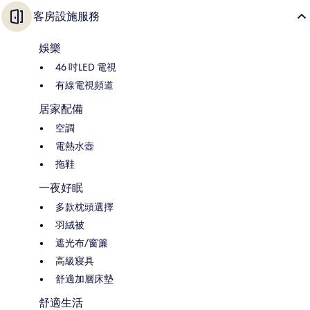
客房設施服務
娛樂
46 吋LED 電視
有線電視頻道
居家配備
空調
電熱水壺
拖鞋
一夜好眠
多款枕頭選擇
羽絨被
遮光布/窗簾
高級寢具
舒適加層床墊
舒適生活