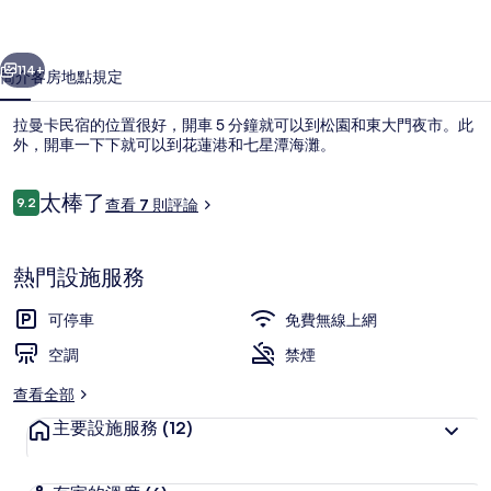
相
一個
下一個
片
114+
簡介
客房
地點
規定
集
拉曼卡民宿的位置很好，開車 5 分鐘就可以到松園和東大門夜市。此
外，開車一下下就可以到花蓮港和七星潭海灘。
評
太棒了
9.2
查看 7 則評論
9.2 分，滿分 10 分，
論
熱門設施服務
工業角落 | 高級寢具、羽絨被、舒適加
可停車
免費無線上網
空調
禁煙
查看全部
主要設施服務
(12)