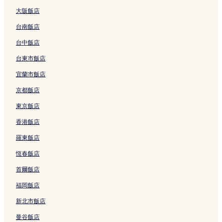
結
S
的
連
的
a
a
大阪飯店
t
連
結
連
l
l
a
結
結
i
i
台南飯店
t
e
e
i
n
n
台中飯店
o
的
的
台東市飯店
n
連
連
的
結
結
宜蘭市飯店
連
結
京都飯店
東京飯店
香港飯店
羅東飯店
恆春飯店
首爾飯店
福岡飯店
新北市飯店
曼谷飯店