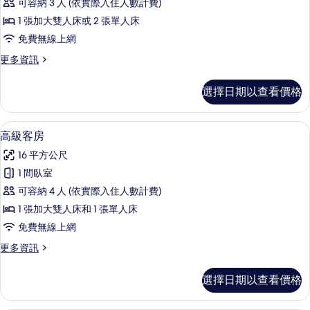
所
可容納 3 人 (依實際入住人數計費)
人
雙
有
床
1 張加大雙人床或 2 張單人床
人
的
相
免費無線上網
詳
房
片
情
更
更多資訊
的
多
所
經
選擇日期以查看價格
典
有
雙
相
人
高級客房 | 迷你吧、客房內保險箱、書
顯
4
房
高級客房
片
示
的
16 平方公尺
詳
高
情
1 間臥室
級
可容納 4 人 (依實際入住人數計費)
客
1 張加大雙人床和 1 張單人床
房
免費無線上網
的
更
更多資訊
所
多
有
高
選擇日期以查看價格
級
相
客
片
房