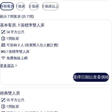
可
所有客房
1 張床
2 張床
3 張床以上
用
的
顯示 7 間客房 (共 7 間)
客
迷你吧、客房內保險箱、書桌、隔音
顯
4
基本客房, 1 張標準雙人床
房
示
篩
14 平方公尺
基
選
1 間臥室
本
條
可容納 2 人 (依實際入住人數計費)
客
件
1 張標準雙人床
房,
免費無線上網
1
更
更多資訊
張
多
標
基
選擇日期以查看價格
本
準
客
雙
房,
迷你吧、客房內保險箱、書桌、隔音
顯
4
1
人
經典雙人房
示
張
床
15 平方公尺
標
經
的
準
1 間臥室
典
雙