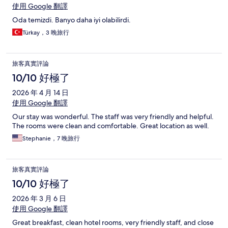
使用 Google 翻譯
Oda temizdi. Banyo daha iyi olabilirdi.
Türkay，3 晚旅行
旅客真實評論
10/10 好極了
2026 年 4 月 14 日
使用 Google 翻譯
Our stay was wonderful. The staff was very friendly and helpful.
The rooms were clean and comfortable. Great location as well.
Stephanie，7 晚旅行
旅客真實評論
10/10 好極了
2026 年 3 月 6 日
使用 Google 翻譯
Great breakfast, clean hotel rooms, very friendly staff, and close