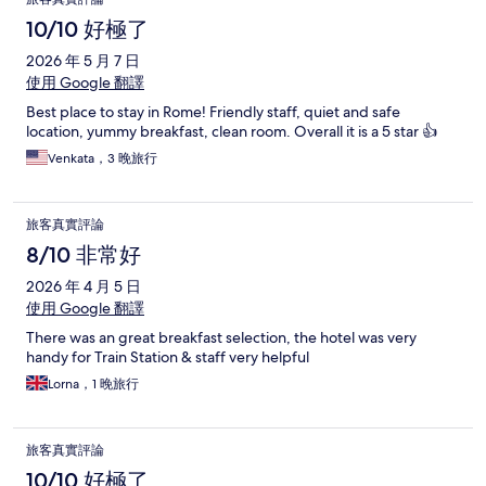
10/10 好極了
2026 年 5 月 7 日
使用 Google 翻譯
Best place to stay in Rome! Friendly staff, quiet and safe
location, yummy breakfast, clean room. Overall it is a 5 star 👍
Venkata，3 晚旅行
旅客真實評論
8/10 非常好
2026 年 4 月 5 日
使用 Google 翻譯
There was an great breakfast selection, the hotel was very
handy for Train Station & staff very helpful
Lorna，1 晚旅行
旅客真實評論
10/10 好極了