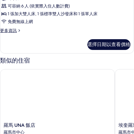
庭
可容納 6 人 (依實際入住人數計費)
客
1 張加大雙人床, 1 張標準雙人沙發床和 1 張單人床
房
免費無線上網
(Large)
更
更多資訊
的
多
所
家
選擇日期以查看價格
庭
有
客
相
房
類似的住宿
(Large)
片
的
羅馬 UNA 飯店
埃奎羅馬
詳
情
羅
埃
羅馬 UNA 飯店
埃奎羅
馬
奎
羅馬市中心
羅馬市