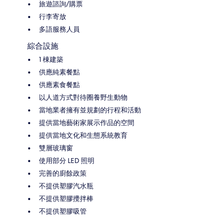
旅遊諮詢/購票
行李寄放
多語服務人員
綜合設施
1 棟建築
供應純素餐點
供應素食餐點
以人道方式對待圈養野生動物
當地業者擁有並規劃的行程和活動
提供當地藝術家展示作品的空間
提供當地文化和生態系統教育
雙層玻璃窗
使用部分 LED 照明
完善的廚餘政策
不提供塑膠汽水瓶
不提供塑膠攪拌棒
不提供塑膠吸管