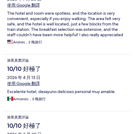
使用 Google 翻譯
The hotel and room were spotless, and the location is very
convenient, especially if you enjoy walking. The area felt very
safe, and the hotel is well located, just a few blocks from the
train station. The breakfast selection was extensive, and the
staff couldn’t have been more helpful! I also really appreciated
the air conditioning in my room, it was the best of all the hotels I
Andrés，2 晚旅行
stayed at during my past few weeks in Italy.
旅客真實評論
10/10 好極了
2026 年 4 月 13 日
使用 Google 翻譯
Excelente hotel, desayuno delicioso personal muy amable.
Armando，3 晚旅行
旅客真實評論
10/10 好極了