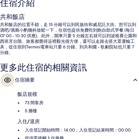
住宿介紹
共和飯店
共和飯店的位置不錯，走 15 分鐘可以到民族街和威尼託大街。您可以到
酒吧/酒廊小酌幾杯放鬆一下，住宿也提供免費吃到飽自助式早餐 (每日
07:00 - 10:30 供應)。此外，開車只要 5 分鐘左右就可以到波格賽公園和
西班牙台階。旅客都覺得這裡觀光很方便，還可以走路去搭大眾運輸工
具，從住宿到Termini電車站只要 6 分鐘、到共和國 - 歌劇院站也只要 7
分鐘。
更多此住宿的相關資訊
住宿摘要
飯店規模
73 間客房
5 層樓
入住/退房
入住登記開始時間：14:00；入住登記結束時間：00:00
提供零接觸入住服務