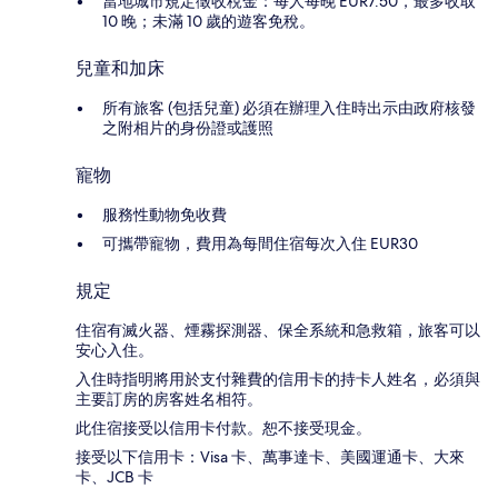
當地城市規定徵收稅金：每人每晚 EUR7.50，最多收取
10 晚；未滿 10 歲的遊客免稅。
兒童和加床
所有旅客 (包括兒童) 必須在辦理入住時出示由政府核發
之附相片的身份證或護照
寵物
服務性動物免收費
可攜帶寵物，費用為每間住宿每次入住 EUR30
規定
住宿有滅火器、煙霧探測器、保全系統和急救箱，旅客可以
安心入住。
入住時指明將用於支付雜費的信用卡的持卡人姓名，必須與
主要訂房的房客姓名相符。
此住宿接受以信用卡付款。恕不接受現金。
接受以下信用卡：Visa 卡、萬事達卡、美國運通卡、大來
卡、JCB 卡