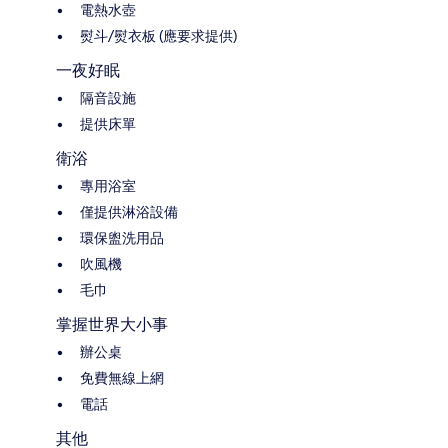
電熱水壺
熨斗/熨衣板 (應要求提供)
一夜好眠
隔音設施
提供床單
衛浴
專用浴室
僅提供淋浴設備
環保盥洗用品
吹風機
毛巾
掌握世界大小事
辦公桌
免費無線上網
電話
其他