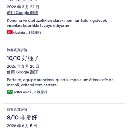
2026 年 3 月 22 日
使用 Google 翻譯
Konumu ve otel özellikleri olarak memnun kaldık gidecek
insanlara kesinlikle tavsiye ediyorum
Mustafa，3 晚旅行
旅客真實評論
10/10 好極了
2026 年 3 月 28 日
使用 Google 翻譯
Perfeito, equipe atenciosa, quarto limpo e um ótimo café da
manhã, voltarei com certeza!
Heitor alves，3 晚旅行
旅客真實評論
8/10 非常好
2026 年 6 月 5 日