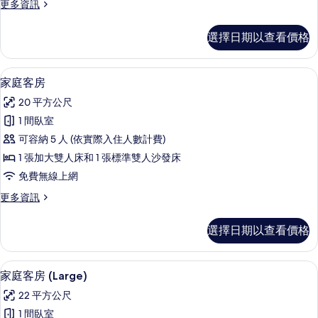
更
更多資訊
相
多
片
套
選擇日期以查看價格
房
的
詳
迷你吧、客房內保險箱、書桌、隔音
顯
4
情
家庭客房
示
20 平方公尺
家
1 間臥室
庭
可容納 5 人 (依實際入住人數計費)
客
1 張加大雙人床和 1 張標準雙人沙發床
房
免費無線上網
的
更
更多資訊
所
多
有
家
選擇日期以查看價格
庭
相
客
片
房
迷你吧、客房內保險箱、書桌、隔音
顯
4
的
家庭客房 (Large)
示
詳
22 平方公尺
情
家
1 間臥室