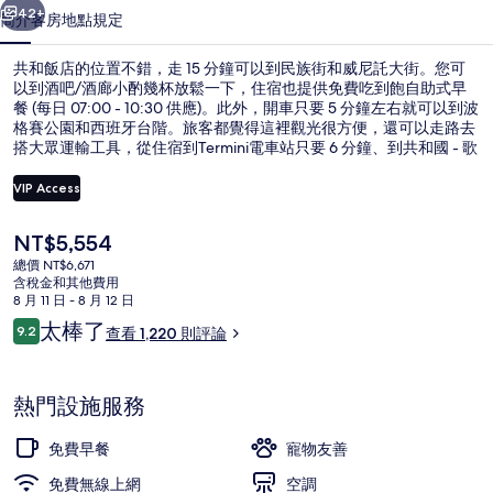
集
42+
簡介
客房
地點
規定
共和飯店的位置不錯，走 15 分鐘可以到民族街和威尼託大街。您可
以到酒吧/酒廊小酌幾杯放鬆一下，住宿也提供免費吃到飽自助式早
餐 (每日 07:00 - 10:30 供應)。此外，開車只要 5 分鐘左右就可以到波
格賽公園和西班牙台階。旅客都覺得這裡觀光很方便，還可以走路去
搭大眾運輸工具，從住宿到Termini電車站只要 6 分鐘、到共和國 - 歌
劇院站也只要 7 分鐘。
VIP Access
目
NT$5,554
住宿正面
前
總價 NT$6,671
的
含稅金和其他費用
價
8 月 11 日 - 8 月 12 日
格
評
太棒了
9.2
查看 1,220 則評論
是
9.2 分，滿分 10 分，
論
NT$5,554
熱門設施服務
免費早餐
寵物友善
免費無線上網
空調