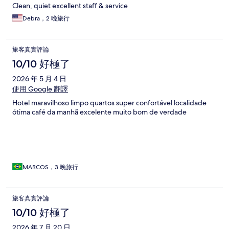
Clean, quiet excellent staff & service
Debra，2 晚旅行
旅客真實評論
10/10 好極了
2026 年 5 月 4 日
使用 Google 翻譯
Hotel maravilhoso limpo quartos super confortável localidade
ótima café da manhã excelente muito bom de verdade
MARCOS，3 晚旅行
旅客真實評論
10/10 好極了
2026 年 7 月 20 日