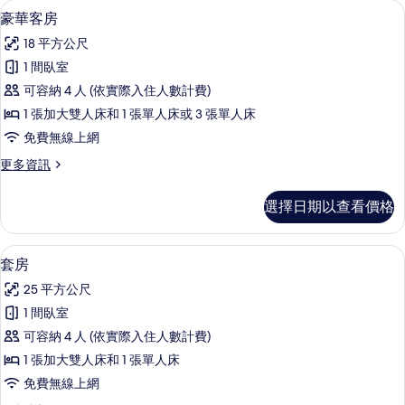
豪華客房 | 迷你吧、客房內保險箱、書
顯
8
的
豪華客房
示
詳
18 平方公尺
情
豪
1 間臥室
華
可容納 4 人 (依實際入住人數計費)
客
1 張加大雙人床和 1 張單人床或 3 張單人床
房
免費無線上網
的
更
更多資訊
所
多
有
豪
選擇日期以查看價格
華
相
客
片
房
套房 | 迷你吧、客房內保險箱、書桌、
顯
5
的
套房
示
詳
25 平方公尺
情
套
1 間臥室
房
可容納 4 人 (依實際入住人數計費)
的
1 張加大雙人床和 1 張單人床
所
免費無線上網
有