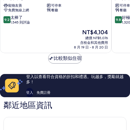
UNA
羅
寵物友善
可停車
可停車
飯
馬
免費無線上網
餐廳
餐廳
店
飯
羅
店
9.2
9.8
太棒了
好極
9.2
9.8
馬
羅
分，
分，
1,545 則評論
1,3
市
馬
滿
滿
現
NT$4,104
中
市
分
分
在
心
中
10
10
總價 NT$5,076
價
含稅金和其他費用
心
分，
分，
格
8 月 19 日 - 8 月 20 日
太
好
為
棒
極
NT$4,104
比較類似住宿
了，
了，
1,545
1,320
則
則
評
評
登入以查看符合資格的折扣和禮遇。玩越多，獎勵就越
論
論
多！
登入
免費註冊
鄰近地區資訊