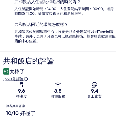
共和飯店入住登記和退房的時間為？
入住登記開始時間：14:00；入住登記結束時間：00:00。退房
時間為 11:00。提供零接觸入住和退房服務。
共和飯店附近的環境怎麼樣？
共和飯店位於羅馬市中心，只要走路 6 分鐘就可以到Termini電
車站，另外，走路 7 分鐘也可以抵達民族街。旅客很喜歡這間飯
店的中心位置。
共和飯店的評論
評
論
太棒了
9.2
1,220 則評論
9.6
8.8
9.4
整潔度
設施服務
員工素質
評
旅客真實評論
論
10/10 好極了