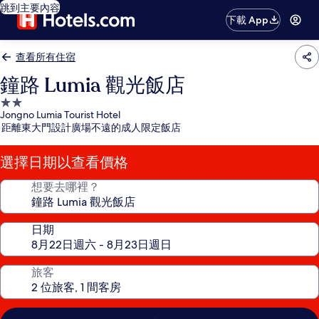
跳到主要內容
下載 App
查看所有住宿
鐘路 Lumia 觀光飯店
2.0
Jongno Lumia Tourist Hotel
星
距離東大門設計廣場不遠的成人限定飯店
級
住
選擇日期以查看價格
宿
想要去哪裡？
日期
旅客