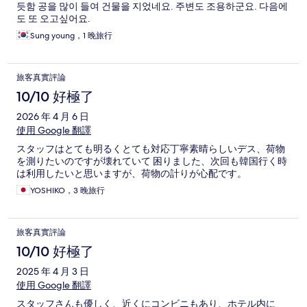
듯함 공을 많이 들여 건물을 지었네요. 주변도 조용하군요. 다음에
도 또 오고싶어요.
Sung young，1 晚旅行
旅客真實評論
10/10 好極了
2026 年 4 月 6 日
使用 Google 翻譯
スタッフはとても明るくとても対応丁寧素晴らしいデス、荷物
を測りたいのですが壊れていて 困りました、次回も韓国行く時
は利用したいと思いますが、荷物の計りが心配です。
YOSHIKO，3 晚旅行
旅客真實評論
10/10 好極了
2025 年 4 月 3 日
使用 Google 翻譯
スタッフさんも優しく、近くにコンビニもあり、ホテル内に