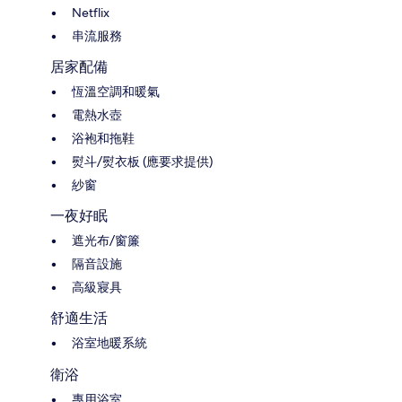
Netflix
串流服務
居家配備
恆溫空調和暖氣
電熱水壺
浴袍和拖鞋
熨斗/熨衣板 (應要求提供)
紗窗
一夜好眠
遮光布/窗簾
隔音設施
高級寢具
舒適生活
浴室地暖系統
衛浴
專用浴室