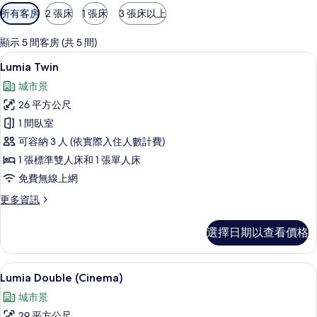
可
所有客房
2 張床
1 張床
3 張床以上
用
的
顯示 5 間客房 (共 5 間)
客
Lumia Twin | 高級寢具、遮光布/
顯
13
Lumia Twin
房
示
篩
城市景
Lumia
選
26 平方公尺
Twin
條
1 間臥室
的
件
可容納 3 人 (依實際入住人數計費)
所
1 張標準雙人床和 1 張單人床
有
免費無線上網
相
更
更多資訊
片
多
Lumia
選擇日期以查看價格
Twin
的
詳
Lumia Double (Cinema) | 高
顯
16
情
Lumia Double (Cinema)
示
城市景
Lumia
29 平方公尺