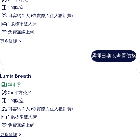
Double
1 間臥室
(Cinema)
可容納 2 人 (依實際入住人數計費)
的
1 張標準雙人床
所
免費無線上網
有
相
更
更多資訊
多
片
Lumia
選擇日期以查看價格
Double
(Cinema)
的
高級寢具、遮光布/窗簾、隔音、熨斗/
顯
10
詳
Lumia Breath
示
情
城市景
Lumia
26 平方公尺
Breath
1 間臥室
的
可容納 2 人 (依實際入住人數計費)
所
1 張標準雙人床
有
免費無線上網
相
更
更多資訊
片
多