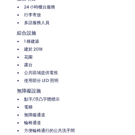
24 小時櫃台服務
行李寄放
多語服務人員
綜合設施
1 棟建築
建於 2018
花園
露台
公共區域提供電視
使用部分 LED 照明
無障礙設施
點字/浮凸字體標示
電梯
無障礙通道
輪椅通道
方便輪椅通行的公共洗手間