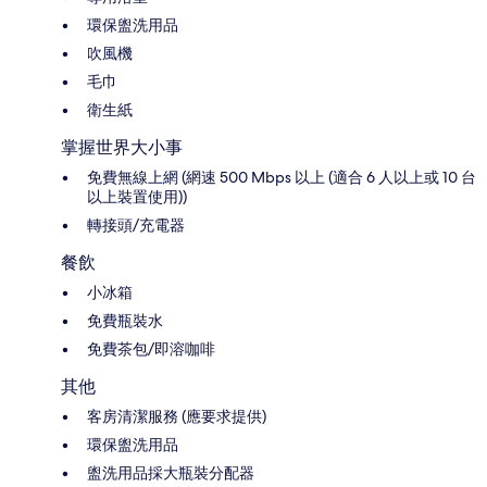
環保盥洗用品
吹風機
毛巾
衛生紙
掌握世界大小事
免費無線上網 (網速 500 Mbps 以上 (適合 6 人以上或 10 台
以上裝置使用))
轉接頭/充電器
餐飲
小冰箱
免費瓶裝水
免費茶包/即溶咖啡
其他
客房清潔服務 (應要求提供)
環保盥洗用品
盥洗用品採大瓶裝分配器