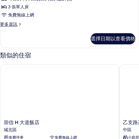
Triple
3 張單人床
Journey
免費無線上網
的
所
更
更多資訊
多
有
Lumia
選擇日期以查看價格
相
Triple
Journey
片
的
類似的住宿
詳
情
崇信 H 大道飯店
乙支路高
崇
乙
崇信 H 大道飯店
乙支路
信
支
城北區
中區
H
路
免費停車
免費無線上網
小廚房
大
高