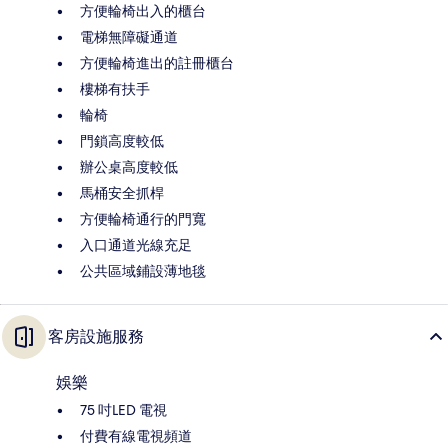
方便輪椅出入的櫃台
電梯無障礙通道
方便輪椅進出的註冊櫃台
樓梯有扶手
輪椅
門鎖高度較低
辦公桌高度較低
馬桶安全抓桿
方便輪椅通行的門寬
入口通道光線充足
公共區域鋪設薄地毯
客房設施服務
娛樂
75 吋LED 電視
付費有線電視頻道