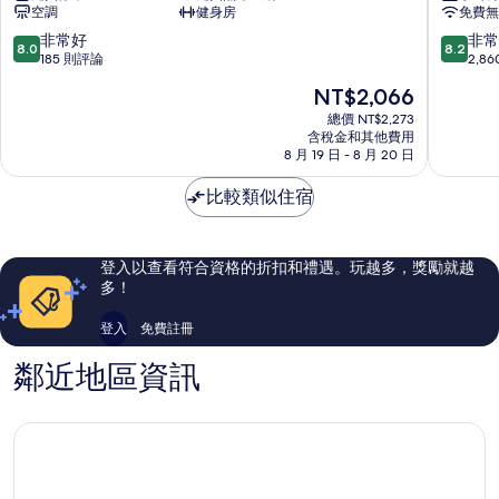
空調
健身房
免費無
道
爺
飯
法
8.0
8.2
非常好
非常
8.0
8.2
店
義
分，
分，
185 則評論
2,8
城
公
滿
滿
現
NT$2,066
北
寓
分
分
在
區
式
10
10
總價 NT$2,273
價
含稅金和其他費用
飯
分，
分，
格
8 月 19 日 - 8 月 20 日
店
非
非
為
中
常
常
NT$2,066
比較類似住宿
區
好，
好，
185
2,860
則
則
評
評
登入以查看符合資格的折扣和禮遇。玩越多，獎勵就越
論
論
多！
登入
免費註冊
鄰近地區資訊