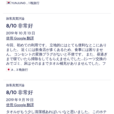
YUNJUNG，1 晚旅行
旅客真實評論
8/10 非常好
2019 年 10 月 13 日
使用 Google 翻譯
今回、初めての利用です。 立地的にはとても便利なとこにあり
ました。 近くには飲食店が多くあるため、食事には困りませ
ん。 コンセントの変換プラグがないと不便です。 また、昼過ぎ
まで寝ていたら掃除をしてもらえませんでした…(シーツ交換の
みでゴミ、床はそのままでタオル補充がありませんでした。フ
ロントに行ってタオルは貰いました) 初日は掃除の途中で忘れて
A，3 晚旅行
しまったのか、冷蔵庫が開けっ放しになっていて床は水浸し、
中に飲み物を入れていたら全部ぬるくなってました。 11階で窓
があいており、蚊がとても多くてスプレーがあるもののあんま
旅客真實評論
り効果がないのか…2人とも蚊に刺されて真っ赤になりました。
8/10 非常好
2019 年 9 月 19 日
使用 Google 翻譯
タオルがもう少し清潔感あればいいなと思いました。 このホテ