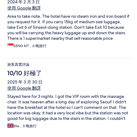
2024 年 2 月 3 日
使用 Google 翻譯
Area to take note, The hotel have no steam iron and iron board if
you request for it. If you carry 15kg of medium size luggage,
take Exit 6 of Sinseol-dong station. Don't take Exit 10 because
you will be carrying the heavy luggage up and down the stairs.
There is 1 supermarket nearby that sell reasonable price
groceries, fruit and drinks. Few coffee shops within walking
SENG KIT，6 晚旅行
distance from the hotel. House keeping need to be requested
at the reception as per the website stated. The room size is fairly
big and spacious.
旅客真實評論
10/10 好極了
2025 年 3 月 30 日
使用 Google 翻譯
Stayed here for 3 nights. I got the VIP room with the massage
chair. It was heaven after a long day of exploring Seoul! I didn't
have the breakfast at the hotel so I can't comment on that. The
location was okay, it had a very local vibe but the station was not
good for big luggage due to the stairs in the station. I couldn't
find the station elevator when I arrived. Some reviews said Exit 5
Ella，3 晚旅行
but actually the elevator is between Exit 5 and 4 so you might
miss it like I did. Also it's on Line 1 so it can get very busy. The