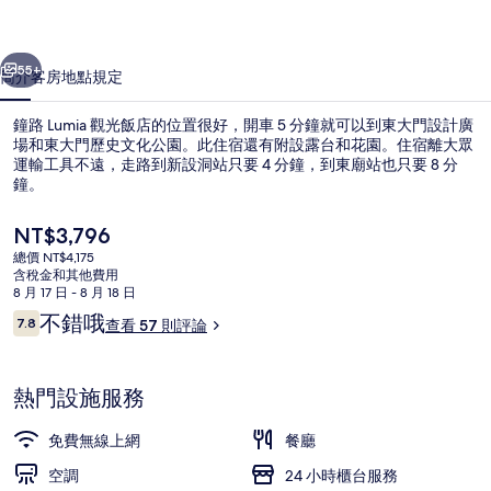
店
一個
下一個
的
55+
簡介
客房
地點
規定
相
鐘路 Lumia 觀光飯店的位置很好，開車 5 分鐘就可以到東大門設計廣
片
場和東大門歷史文化公園。此住宿還有附設露台和花園。住宿離大眾
集
運輸工具不遠，走路到新設洞站只要 4 分鐘，到東廟站也只要 8 分
鐘。
目
NT$3,796
前
總價 NT$4,175
的
含稅金和其他費用
價
8 月 17 日 - 8 月 18 日
住宿正面
格
評
不錯哦
7.8
查看 57 則評論
是
7.8 分，滿分 10 分，
論
NT$3,796
熱門設施服務
免費無線上網
餐廳
空調
24 小時櫃台服務