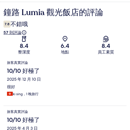
鐘路 Lumia 觀光飯店的評論
評
論
不錯哦
7.8
57 則評論
8.4
6.4
8.4
整潔度
地點
員工素質
評
旅客真實評論
論
10/10 好極了
2025 年 12 月 10 日
很好
ki sing，1 晚旅行
旅客真實評論
10/10 好極了
2025 年 4 月 3 日