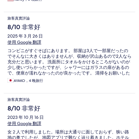
旅客真實評論
8/10 非常好
2025 年 3 月 26 日
使用 Google 翻譯
コンビニがすぐそばにあります。 部屋は3人で一部屋だったの
でそんなに大きくはありませんが、収納が沢山あるので2人なら
充分だと思います。 洗面所にタオルをかけるところがないのが
少し使いづらかったですが、シャワーにはガラスの扉があるの
で、便座が濡れなかったのが良かったです。 清掃をお願いした
ら変えてもらえるタオルもフカフカです。 無料のお水がもらえ
AYAKO，4 晚旅行
るのも助かりました。 ヘアアイロンもあったので便利です。 総
合的にみて、また利用したいホテルです。
旅客真實評論
8/10 非常好
2023 年 10 月 16 日
使用 Google 翻譯
女２人で利用しました。場所は大通りに面しておらず、狭い路
地の奥でしたが、地図アプリで難なく辿り着きました。ホテル