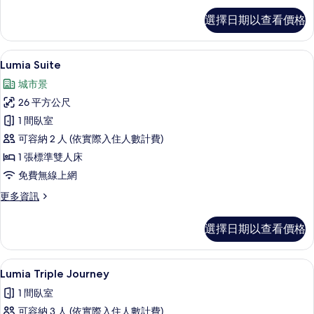
Lumia
選擇日期以查看價格
Breath
的
詳
Lumia Suite | 起居區 | 75-吋LED
顯
13
情
Lumia Suite
示
城市景
Lumia
26 平方公尺
Suite
1 間臥室
的
可容納 2 人 (依實際入住人數計費)
所
1 張標準雙人床
有
免費無線上網
相
更
更多資訊
片
多
Lumia
選擇日期以查看價格
Suite
的
詳
Lumia Triple Journey | 高級
顯
1
情
Lumia Triple Journey
示
1 間臥室
Lumia
可容納 3 人 (依實際入住人數計費)