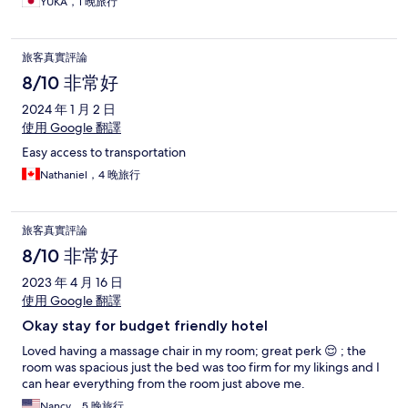
YUKA，1 晚旅行
旅客真實評論
8/10 非常好
2024 年 1 月 2 日
使用 Google 翻譯
Easy access to transportation
Nathaniel，4 晚旅行
旅客真實評論
8/10 非常好
2023 年 4 月 16 日
使用 Google 翻譯
Okay stay for budget friendly hotel
Loved having a massage chair in my room; great perk 😌 ; the
room was spacious just the bed was too firm for my likings and I
can hear everything from the room just above me.
Nancy，5 晚旅行