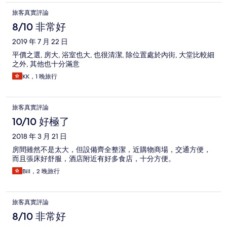
staff were really nice and welcoming. Overall I recommend the
旅客真實評論
place, especially for solo travellers. I felt safe in the hotel and in
the area. Also very good for the price I paid. I will consider it
8/10 非常好
again in the future.
2019 年 7 月 22 日
平價之選, 房大, 浴室也大, 也很清潔, 除位置處於內街, 大堂比較細
之外, 其他也十分滿意
KK，1 晚旅行
旅客真實評論
10/10 好極了
2018 年 3 月 21 日
房間雖然不是太大，但設備齊全整潔，近購物商場，交通方便，
而且張床好舒服，酒店附近有好多食店，十分方便。
Bill，2 晚旅行
旅客真實評論
8/10 非常好