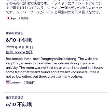
そのものは清潔で快適です。ドライヤーにストレートアイロン
まで備え付けられており、シャンプー類の使い心地もよかった
です。シャワーブースがトイレと同室内のガラス張りなので、
シャワー中はトイレに入れません。無料のドリンク類が嬉しか
Aya，2 晚旅行
ったです。
旅客真實評論
6/10 不錯哦
2023 年 9 月 10 日
使用 Google 翻譯
Reasonable hotel near Dongmyo/Sinseoldong. The walls are
very thin, so easy to hear what people are doing if you are
unlucky. The room was not that clean when I checked in, I found
some trash that wasn't found and it wasn't vacuumed. Price is
not so low either, but there aren't so many options.
Joseph，5 晚旅行
旅客真實評論
6/10 不錯哦