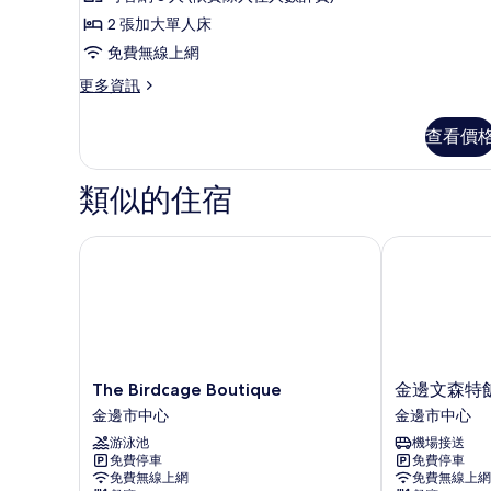
雙
雙
的
人
2 張加大單人床
床
床
所
免費無線上網
的
房,
有
詳
更
更多資訊
多
情
多
相
張
豪
片
查看價
華
床
雙
的
床
類似的住宿
房,
所
多
有
張
The Birdcage Boutique
金邊文森特飯
床
相
的
片
詳
情
The
金
The Birdcage Boutique
金邊文森特
Birdcage
邊
金邊市中心
金邊市中心
Boutique
文
游泳池
機場接送
金
森
免費停車
免費停車
邊
特
免費無線上網
免費無線上網
市
飯