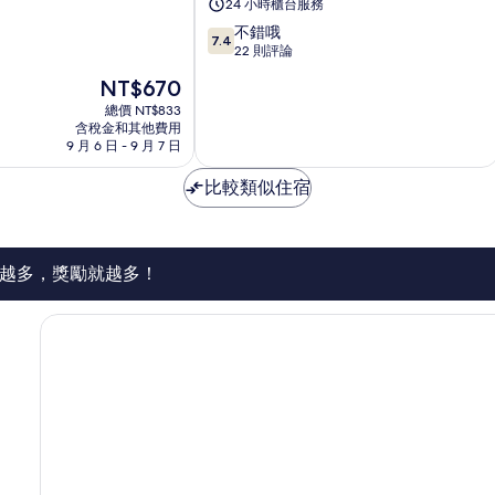
24 小時櫃台服務
市
7.4
不錯哦
中
7.4
分，
22 則評論
心
滿
現
NT$670
分
在
10
總價 NT$833
價
含稅金和其他費用
分，
格
9 月 6 日 - 9 月 7 日
不
為
錯
NT$670
比較類似住宿
哦，
22
則
評
論
越多，獎勵就越多！