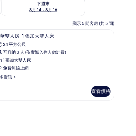
查看下週末 (8月 14 - 8月 16) 的供應情況
下週末
8月 14 - 8月 16
顯示 5 間客房 (共 5 間)
疊床/加床、免費無線上網
書桌、隔音、折疊床/加床、免費無線上網
顯
8
華雙人房, 1 張加大雙人床
示
24 平方公尺
豪
可容納 3 人 (依實際入住人數計費)
華
1 張加大雙人床
雙
免費無線上網
人
多資訊
,
查看價格
張
加
人小型廚房 | 電冰箱、電熱水壺
大
雙
人
床