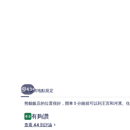
相
片
集
43+
簡介
客房
地點
規定
熊貓飯店的位置很好，開車 5 分鐘就可以到王宮和河濱。
評
有夠讚
8.6
8.6 分，滿分 10 分，
論
查看 44 則評論