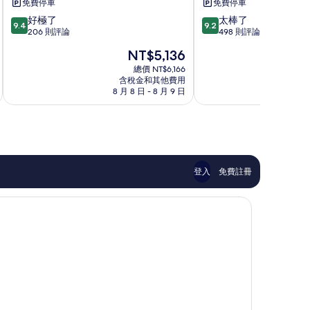
免費停車
免費停車
金
家
9.4
9.2
好極了
太棒了
邊
飯
9.4
9.2
分，
分，
206 則評論
498 則評論
市
店
滿
滿
中
當
現
NT$5,136
分
分
心
盤
在
10
10
總價 NT$6,166
價
含稅金和其他費用
分，
分，
格
8 月 8 日 - 8 月 9 日
8
好
太
為
極
棒
NT$5,136
了，
了，
206
498
則
則
評
評
論
論
登入
免費註冊