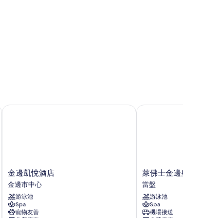
的
所
有
相
片
金邊凱悅酒店
萊佛士金邊皇家飯店
金
萊
金邊凱悅酒店
萊佛士金邊皇家飯店
邊
佛
金邊市中心
當盤
凱
士
游泳池
游泳池
悅
金
Spa
Spa
酒
邊
寵物友善
機場接送
店
皇