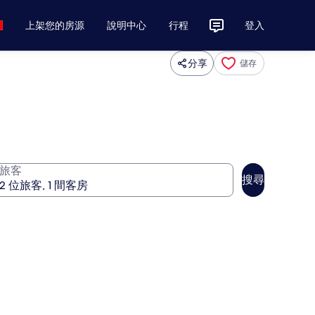
上架您的房源
說明中心
行程
登入
分享
儲存
旅客
搜尋