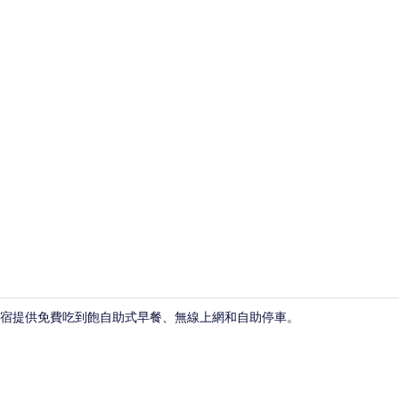
豪華雙人房,
住宿提供免費吃到飽自助式早餐、無線上網和自助停車。
樓梯