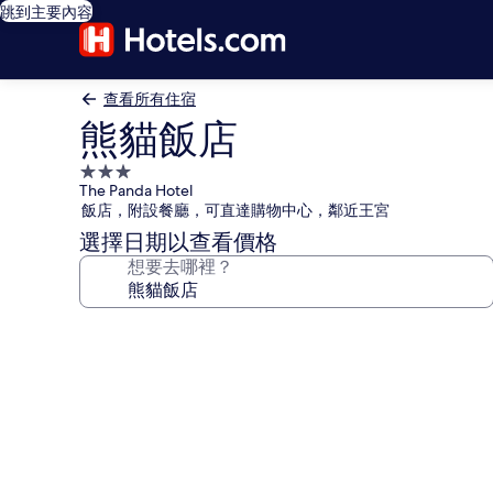
跳到主要內容
查看所有住宿
熊貓飯店
3.0
The Panda Hotel
星
飯店，附設餐廳，可直達購物中心，鄰近王宮
級
選擇日期以查看價格
住
想要去哪裡？
宿
熊
貓
飯
店
的