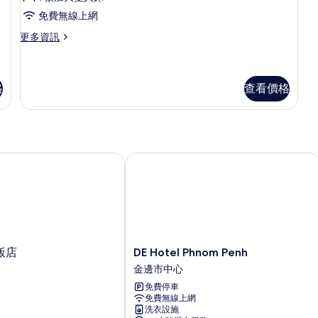
詳
雙
開
情
人
片
免費無線上網
放
床
更
更多資訊
的
式
多
詳
客
豪
情
華
房,
開
格
查看價格
1
放
式
張
客
加
房,
大
1
店
DE Hotel Phnom Penh
張
雙
加
人
大
雙
床
人
的
床
的
所
DE
飯店
DE Hotel Phnom Penh
詳
有
Hotel
情
金邊市中心
Phnom
相
免費停車
Penh
片
免費無線上網
金
洗衣設施
邊