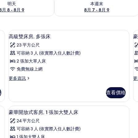
8 - 8月 9) 的供應情況
查看本週末 (8月 7 - 8月 9) 的供應情況
明天
本週末
8月 8 - 8月 9
8月 7 - 8月 9
| 書桌、隔音、折疊床/加床、免費無線上網
高級雙床房, 多張床 | 書桌、隔音、折
顯
7
高級雙床房, 多張床
豪
示
23 平方公尺
高
可容納 3 人 (依實際入住人數計費)
級
2 張加大單人床
雙
免費無線上網
床
更
更
更多資訊
更
房,
房
多
多
1
多
高
豪
格
查看價格
級
華
張
雙
雙
床
床
人
隔音、折疊床/加床、免費無線上網
豪華開放式客房, 1 張加大雙人床 | 私
顯
7
房,
房,
豪華開放式客房, 1 張加大雙人床
的
示
多
1
所
24 平方公尺
張
張
豪
床
加
有
可容納 3 人 (依實際入住人數計費)
華
的
大
相
1 張加大雙人床