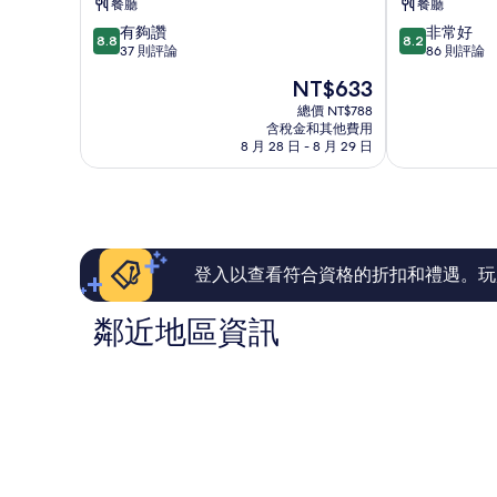
餐廳
餐廳
中
店
8.8
8.2
有夠讚
非常好
心
金
8.8
8.2
分，
分，
37 則評論
86 則評論
邊
滿
滿
市
現
NT$633
分
分
中
在
10
10
總價 NT$788
心
價
含稅金和其他費用
分，
分，
格
8 月 28 日 - 8 月 29 日
有
非
為
夠
常
NT$633
讚，
好，
37
86
則
則
評
評
論
論
登入以查看符合資格的折扣和禮遇。玩
鄰近地區資訊