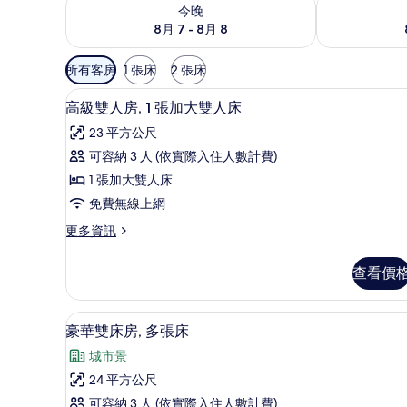
查看今晚 (8月 7 - 8月 8) 的供應情況
查看明天 (8月 
今晚
8月 7 - 8月 8
可
所有客房
1 張床
2 張床
用
高級雙人房, 1 張加大雙人床 
顯
的
6
高級雙人房, 1 張加大雙人床
示
客
23 平方公尺
房
高
可容納 3 人 (依實際入住人數計費)
篩
級
1 張加大雙人床
選
雙
條
免費無線上網
人
件
更
更多資訊
房,
多
1
高
查看價
級
張
雙
加
人
豪華雙床房, 多張床 | 書桌、
顯
7
房,
大
豪華雙床房, 多張床
示
1
雙
城市景
張
豪
人
加
24 平方公尺
華
大
床
可容納 3 人 (依實際入住人數計費)