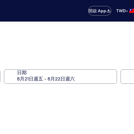
•
開啟 App
TWD
日期