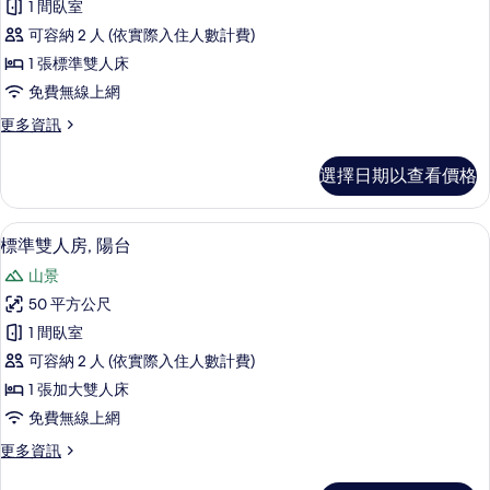
園
1 間臥室
室,
雙
的
廚
可容納 2 人 (依實際入住人數計費)
人
房,
所
1 張標準雙人床
庭
房,
有
免費無線上網
園
1
的
相
更
更多資訊
間
詳
多
片
情
臥
標
選擇日期以查看價格
準
室,
雙
陽
人
標準雙人房, 陽台 | 書桌、遮光布/窗
顯
6
房,
台,
標準雙人房, 陽台
示
1
山
山景
間
標
景
臥
50 平方公尺
準
室,
的
1 間臥室
陽
雙
所
台,
可容納 2 人 (依實際入住人數計費)
人
山
有
1 張加大雙人床
景
房,
相
免費無線上網
的
陽
詳
片
更
更多資訊
情
台
多
標