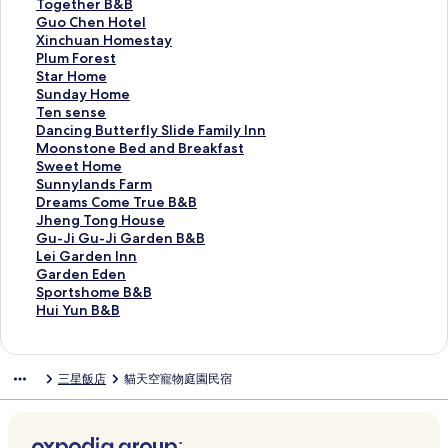
a
B
s
u
m
k
u
T
Together B&B
的
&
t
a
l
e
e
o
G
Guo Chen Hotel
連
B
i
L
a
s
n
g
u
X
Xinchuan Homestay
結
的
n
a
n
h
o
e
o
i
P
Plum Forest
連
Y
k
d
o
s
t
C
n
l
S
Star Home
結
i
e
B
r
H
h
h
c
u
t
S
Sunday Home
l
L
&
e
o
e
e
h
m
a
u
T
Ten sense
a
e
B
H
m
r
n
u
F
r
n
e
D
Dancing Butterfly Slide Family Inn
n
i
的
o
e
B
H
a
o
H
d
n
a
M
Moonstone Bed and Breakfast
R
s
連
t
s
&
o
n
r
o
a
s
n
o
S
Sweet Home
e
u
結
e
t
B
t
H
e
m
y
e
c
o
w
S
Sunnylands Farm
s
r
l
a
的
e
o
s
e
H
n
i
n
e
u
D
Dreams Come True B&B
o
e
Y
y
連
l
m
t
的
o
s
n
s
e
n
r
J
Jheng Tong House
r
F
i
的
結
的
e
的
連
m
e
g
t
t
n
e
h
G
Gu-Ji Gu-Ji Garden B&B
t
a
l
連
連
s
連
結
e
的
B
o
H
y
a
e
u
L
Lei Garden Inn
的
r
a
結
結
t
結
的
連
u
n
o
l
m
n
-
e
G
Garden Eden
連
m
n
a
連
結
t
e
m
a
s
g
J
i
a
S
Sportshome B&B
結
的
的
y
結
t
B
e
n
C
T
i
G
r
p
H
Hui Yun B&B
連
連
的
e
e
的
d
o
o
G
a
d
o
u
結
結
連
r
d
連
s
m
n
u
r
e
r
i
結
f
a
結
F
e
g
-
d
n
t
Y
三星飯店
貓天空寵物庭園民宿
l
n
a
T
H
J
e
E
s
u
y
d
r
r
o
i
n
d
h
n
S
B
m
u
u
G
I
e
o
B
l
r
的
e
s
a
n
n
m
&