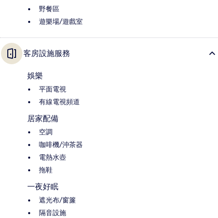
野餐區
遊樂場/遊戲室
客房設施服務
娛樂
平面電視
有線電視頻道
居家配備
空調
咖啡機/沖茶器
電熱水壺
拖鞋
一夜好眠
遮光布/窗簾
隔音設施