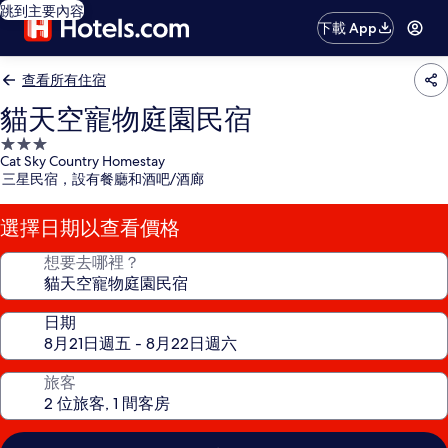
跳到主要內容
下載 App
查看所有住宿
貓天空寵物庭園民宿
3.0
Cat Sky Country Homestay
星
三星民宿，設有餐廳和酒吧/酒廊
級
住
選擇日期以查看價格
宿
想要去哪裡？
日期
旅客