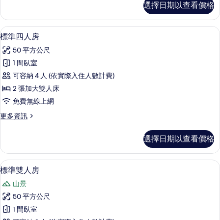
的
選擇日期以查看價格
準
所
雙
有
人
標準四人房 | 書桌、遮光布/窗簾、隔
顯
6
房,
標準四人房
相
示
陽
片
50 平方公尺
台
標
的
1 間臥室
準
詳
可容納 4 人 (依實際入住人數計費)
情
四
2 張加大雙人床
人
免費無線上網
房
更
更多資訊
的
多
所
標
選擇日期以查看價格
準
有
四
相
人
標準雙人房 | 書桌、遮光布/窗簾、隔
顯
1
房
標準雙人房
片
示
的
山景
詳
標
情
50 平方公尺
準
1 間臥室
雙