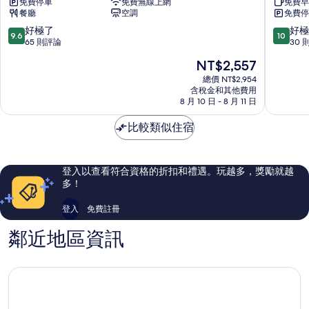
免費停車
免費無線上網
免費早
真
星
餐廳
空調
免費停
養
鄉
生
9.6
10.0
好極了
好極
9.6
10
蔬
分，
分，
65 則評論
30 
果
滿
滿
現
NT$2,557
餐
分
分
在
＆
10
10
總價 NT$2,954
價
櫻
含稅金和其他費用
分，
分，
格
8 月 10 日 - 8 月 11 日
之
好
好
為
宿
極
極
NT$2,557
比較類似住宿
三
了，
了，
星
65
30
鄉
則
則
評
評
登入以查看符合資格的折扣和禮遇。玩越多，獎勵就越
論
論
多！
登入
免費註冊
鄰近地區資訊