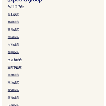
i
e
連
B
e
r
n
的
e
B
d
a
結
&
的
d
的
連
B
的
熱門目的地
e
k
B
連
e
連
結
&
連
F
f
的
結
n
結
B
結
台北飯店
a
a
連
B
的
高雄飯店
m
s
結
&
連
i
t
B
結
礁溪飯店
l
的
的
y
連
連
大阪飯店
I
結
結
n
台南飯店
n
的
台中飯店
連
台東市飯店
結
宜蘭市飯店
京都飯店
東京飯店
香港飯店
羅東飯店
恆春飯店