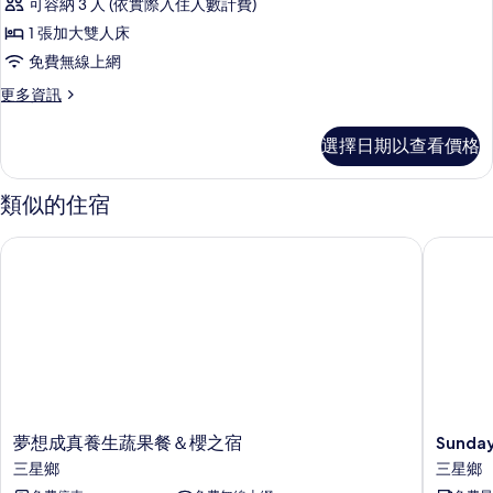
可容納 3 人 (依實際入住人數計費)
人
1 張加大雙人床
房
免費無線上網
的
更
更多資訊
所
多
有
標
選擇日期以查看價格
準
相
雙
片
人
類似的住宿
房
的
夢想成真養生蔬果餐＆櫻之宿
Sunday 
詳
情
夢
Sunday
夢想成真養生蔬果餐＆櫻之宿
Sunda
想
Home
三星鄉
三星鄉
成
三