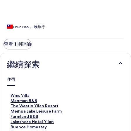
Chun Hao，1 晚旅行
查看 1 則評論
繼續探索
住宿
W
Wms Villa
m
M
Manman B&B
s
a
T
The Westin Yilan Resort
V
n
h
M
Meihua Lake Leisure Farm
i
m
e
e
F
Farmland B&B
l
a
W
i
a
L
Lakeshore Hotel Yilan
l
n
e
h
r
a
B
Buenos Homestay