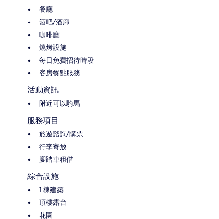
餐廳
酒吧/酒廊
咖啡廳
燒烤設施
每日免費招待時段
客房餐點服務
活動資訊
附近可以騎馬
服務項目
旅遊諮詢/購票
行李寄放
腳踏車租借
綜合設施
1 棟建築
頂樓露台
花園