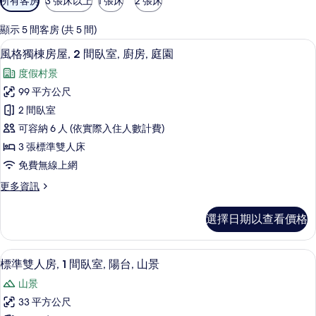
所有客房
3 張床以上
1 張床
2 張床
用
的
顯示 5 間客房 (共 5 間)
客
風格獨棟房屋, 2 間臥室, 廚房, 庭園
顯
8
風格獨棟房屋, 2 間臥室, 廚房, 庭園
房
示
篩
度假村景
風
選
99 平方公尺
格
條
2 間臥室
獨
件
可容納 6 人 (依實際入住人數計費)
棟
3 張標準雙人床
房
免費無線上網
屋,
更
更多資訊
2
多
間
風
選擇日期以查看價格
格
臥
獨
室,
棟
標準雙人房, 1 間臥室, 陽台, 山景 
顯
6
房
廚
標準雙人房, 1 間臥室, 陽台, 山景
示
屋,
房,
山景
2
標
庭
間
33 平方公尺
準
臥