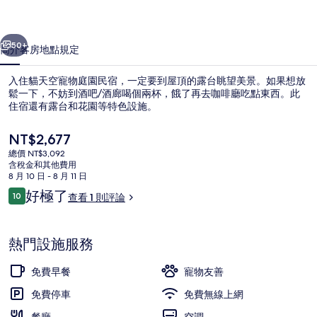
園
一個
下一個
民
50+
簡介
客房
地點
規定
宿
入住貓天空寵物庭園民宿，一定要到屋頂的露台眺望美景。如果想放
的
鬆一下，不妨到酒吧/酒廊喝個兩杯，餓了再去咖啡廳吃點東西。此
住宿還有露台和花園等特色設施。
相
片
目
NT$2,677
前
集
總價 NT$3,092
的
含稅金和其他費用
價
8 月 10 日 - 8 月 11 日
格
評
好極了
10
查看 1 則評論
外觀
是
10 分，滿分 10 分，
論
NT$2,677
熱門設施服務
免費早餐
寵物友善
免費停車
免費無線上網