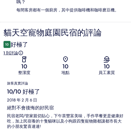
嗎？
每間客房都有一個廚房，其中提供咖啡機和咖啡磨豆機。
貓天空寵物庭園民宿的評論
評
論
好極了
10
1 則評論
10
10
10
整潔度
地點
員工素質
評
旅客真實評論
論
10/10 好極了
2018 年 2 月 6 日
絕對不會後悔的好民宿
民宿老闆/管家親切貼心，下午茶豐富美味，手作早餐更是健康好
吃，加上民宿養的十隻貓咪以及小狗跟四隻寵物雞都讓都市長大
的小朋友驚喜連連!