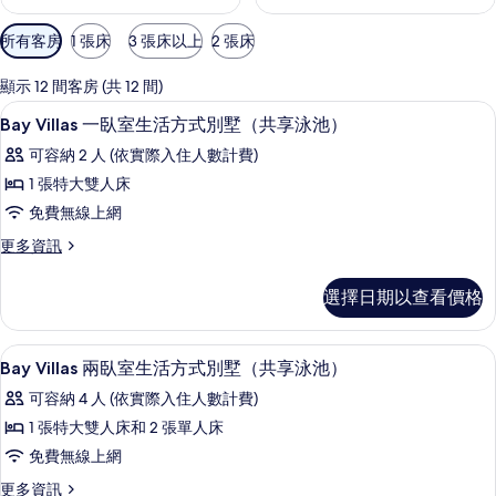
可
所有客房
1 張床
3 張床以上
2 張床
用
的
顯示 12 間客房 (共 12 間)
客
客房內保險箱、遮光布/窗簾、熨斗/熨
顯
9
Bay Villas 一臥室生活方式別墅（共享泳池）
房
示
篩
可容納 2 人 (依實際入住人數計費)
Bay
選
1 張特大雙人床
Villas
條
免費無線上網
一
件
更
更多資訊
臥
多
室
Bay
選擇日期以查看價格
Villas
生
一
活
臥
客房內保險箱、遮光布/窗簾、熨斗/熨
顯
方
14
室
Bay Villas 兩臥室生活方式別墅（共享泳池）
示
生
式
可容納 4 人 (依實際入住人數計費)
活
Bay
別
方
1 張特大雙人床和 2 張單人床
Villas
式
墅
免費無線上網
兩
別
（共
墅
更
更多資訊
臥