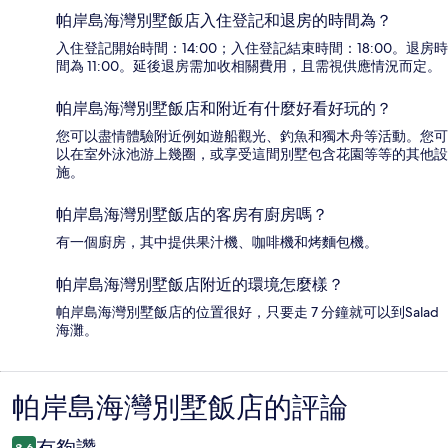
帕岸島海灣別墅飯店入住登記和退房的時間為？
入住登記開始時間：14:00；入住登記結束時間：18:00。退房時
間為 11:00。延後退房需加收相關費用，且需視供應情況而定。
帕岸島海灣別墅飯店和附近有什麼好看好玩的？
您可以盡情體驗附近例如遊船觀光、釣魚和獨木舟等活動。您可
以在室外泳池游上幾圈，或享受這間別墅包含花園等等的其他設
施。
帕岸島海灣別墅飯店的客房有廚房嗎？
有一個廚房，其中提供果汁機、咖啡機和烤麵包機。
帕岸島海灣別墅飯店附近的環境怎麼樣？
帕岸島海灣別墅飯店的位置很好，只要走 7 分鐘就可以到Salad
海灘。
帕岸島海灣別墅飯店的評論
評
論
8.6