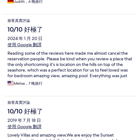
Judith，6 晚旅行
旅客真實評論
10/10 好極了
2024 年 1 月 20 日
使用 Google 翻譯
Reading some of the reviews here made me almost cancel the
reservation people. Please be kind when you review a place that
the only shortcoming it’s is location on the hills on top of the
seashore, which was a perfect location for us to feel loved was
for bedroom amazing view, amazing pool. Everything was just
perfect. There is a need to take a ride from the bottom of the hill
Melisa，7 晚旅行
to the top of the place where the villa is how ever it’s worth
while, you can get a taxi driver to pick you up for a few dollars
each time it is in amazing place great service spotless amenities
旅客真實評論
and the cleaning service is only once a week. This is something
that I would like to change and I have it maybe twice a week so
10/10 好極了
in overall we had a fabulous time and we will come back for sure.
2019 年 7 月 18 日
使用 Google 翻譯
Lovely Villas and amazing view,We are enjoy the Sunset