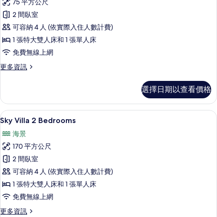
75 平方公尺
Suite
2 間臥室
2
可容納 4 人 (依實際入住人數計費)
Bedrooms
的
1 張特大雙人床和 1 張單人床
所
免費無線上網
有
更
更多資訊
多
相
Lifestyle
選擇日期以查看價格
片
Suite
2
Bedrooms
Sky Villa 2 Bedrooms | 露台/庭院
顯
19
的
Sky Villa 2 Bedrooms
示
詳
海景
情
Sky
170 平方公尺
Villa
2 間臥室
2
可容納 4 人 (依實際入住人數計費)
Bedrooms
的
1 張特大雙人床和 1 張單人床
所
免費無線上網
有
更
更多資訊