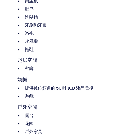
衛生紙
肥皂
洗髮精
牙刷和牙膏
浴袍
吹風機
拖鞋
起居空間
客廳
娛樂
提供數位頻道的 50 吋 LCD 液晶電視
遊戲
戶外空間
露台
花園
戶外家具