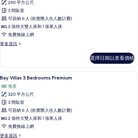
情
290 平方公尺
Villas
3 間臥室
3
可容納 6 人 (依實際入住人數計費)
Bedrooms
Flex
2 張特大雙人床和 1 張單人床
的
免費無線上網
所
更
更多資訊
多
有
Bay
相
選擇日期以查看價格
Villas
片
3
Bedrooms
Bay Villas 3 Bedrooms Pre
顯
33
Flex
Bay Villas 3 Bedrooms Premium
示
的
海景
詳
Bay
情
320 平方公尺
Villas
3 間臥室
3
可容納 6 人 (依實際入住人數計費)
Bedrooms
Premium
2 張特大雙人床和 1 張單人床
的
免費無線上網
所
更
更多資訊