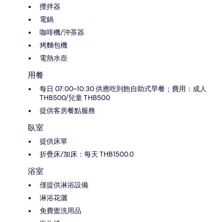
攪拌器
電鍋
咖啡機/沖茶器
烤麵包機
電熱水壺
用餐
每日 07:00–10:30 供應吃到飽自助式早餐；費用：成人
THB500/兒童 THB500
提供客房餐點服務
臥室
提供床單
折疊床/加床：每天 THB1500.0
浴室
僅提供淋浴設備
淋浴花灑
免費盥洗用品