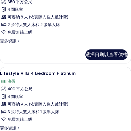
350 平方公尺
Villa
4 間臥室
4
可容納 8 人 (依實際入住人數計費)
Bedrooms
的
2 張特大雙人床和 2 張單人床
所
免費無線上網
有
更
更多資訊
多
相
Bay
選擇日期以查看價格
片
Villa
4
Bedrooms
Lifestyle Villa 4 Bedroom 
顯
25
的
Lifestyle Villa 4 Bedroom Platinum
示
詳
海景
情
Lifestyle
400 平方公尺
Villa
4 間臥室
4
可容納 9 人 (依實際入住人數計費)
Bedroom
Platinum
3 張特大雙人床和 1 張單人床
的
免費無線上網
所
更
更多資訊