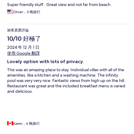
Super friendly stuff . Great view and not far from beach .
Oliver，3 晚旅行
旅客真實評論
10/10 好極了
2024 年 12 月 1 日
使用 Google 翻譯
Lovely option with lots of privacy.
This was an amazing place to stay. Individual villas with all of the
amenities, like a kitchen and a washing machine. The infinity
pool was very very nice. Fantastic views from high up on the hill.
Restaurant was great and the included breakfast menu is varied
and delicious.
Karen，6 晚旅行