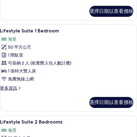
多
有
Lifestyle
相
選擇日期以查看價格
Villa
片
4
Bedroom
露台/庭院
顯
8
Platinum
Lifestyle Suite 1 Bedroom
示
的
海景
詳
Lifestyle
情
50 平方公尺
Suite
1 間臥室
1
可容納 2 人 (依實際入住人數計費)
Bedroom
的
1 張特大雙人床
所
免費無線上網
有
更
更多資訊
多
相
Lifestyle
選擇日期以查看價格
片
Suite
1
Bedroom
50-吋 LCD 液晶電視，提供數位頻道
顯
10
的
Lifestyle Suite 2 Bedrooms
示
詳
海景
情
Lifestyle