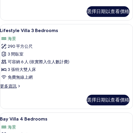
多
有
Bay
相
選擇日期以查看價格
Villas
片
3
Bedrooms
Lifestyle Villa 3 Bedroom
顯
36
Premium
Lifestyle Villa 3 Bedrooms
示
的
海景
詳
Lifestyle
情
290 平方公尺
Villa
3 間臥室
3
可容納 6 人 (依實際入住人數計費)
Bedrooms
的
3 張特大雙人床
所
免費無線上網
有
更
更多資訊
多
相
Lifestyle
選擇日期以查看價格
片
Villa
3
Bedrooms
客房內保險箱、遮光布/窗簾、熨斗/熨
顯
50
的
Bay Villa 4 Bedrooms
示
詳
海景
情
Bay