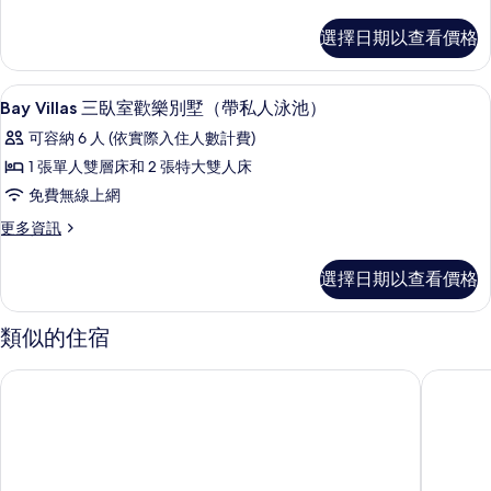
多
相
Sky
選擇日期以查看價格
片
Villa
2
Bedrooms
客房內保險箱、遮光布/窗簾、熨斗/熨
顯
18
的
Bay Villas 三臥室歡樂別墅（帶私人泳池）
示
詳
可容納 6 人 (依實際入住人數計費)
情
Bay
1 張單人雙層床和 2 張特大雙人床
Villas
免費無線上網
三
更
更多資訊
臥
多
室
Bay
選擇日期以查看價格
Villas
歡
三
樂
臥
類似的住宿
別
室
歡
墅
帕岸島恰恰沙拉海灘別墅飯店
布根維拉
樂
（帶
別
墅
私
（帶
人
私
人
泳