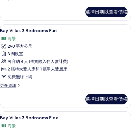
（共
享
多
室
享
Bay
泳
選擇日期以查看價格
泳
Villas
生
池）
池）
兩
活
的
臥
的
客房內保險箱、遮光布/窗簾、熨斗/熨
顯
詳
方
30
室
Bay Villas 3 Bedrooms Fun
所
情
示
生
式
海景
活
有
Bay
別
方
290 平方公尺
相
Villas
式
墅
3 間臥室
3
別
片
（共
墅
可容納 4 人 (依實際入住人數計費)
Bedrooms
（共
享
Fun
2 張特大雙人床和 1 張單人雙層床
享
泳
的
免費無線上網
泳
池）
池）
所
更
更多資訊
的
的
多
有
詳
Bay
所
情
相
選擇日期以查看價格
Villas
有
片
3
Bedrooms
相
客房內保險箱、遮光布/窗簾、熨斗/熨
顯
49
Fun
Bay Villas 3 Bedrooms Flex
片
示
的
海景
詳
Bay