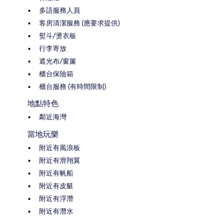
多語服務人員
客房清潔服務 (應要求提供)
熨斗/燙衣板
行李寄放
遮光布/窗簾
櫃台保險箱
櫃台服務 (有時間限制)
地點特色
鄰近海灣
當地玩樂
附近有風浪板
附近有滑翔翼
附近有帆船
附近有皮艇
附近有浮潛
附近有潛水