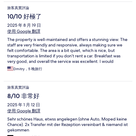
旅客真實評論
10/10 好極了
2025 年 8 月 19 日
使用 Google 翻譯
The property is well-maintained and offers a stunning view. The
staff are very friendly and responsive, always making sure we
felt comfortable. The area is a bit quiet, which is nice, but
transportation is limited if you don’t rent a car. Breakfast was
very good, and overall the service was excellent. I would
recommend this property for families — just keep in mind that
Dmitry，5 晚旅行
renting a car will make getting around much easier.
旅客真實評論
8/10 非常好
2025 年 1 月 12 日
使用 Google 翻譯
Sehr schönes Haus, etwss angelegen (ohne Auto, Moped keine
Chance). 2x Transfer mit der Rezeption vereinbart & niemand ist
gekommen