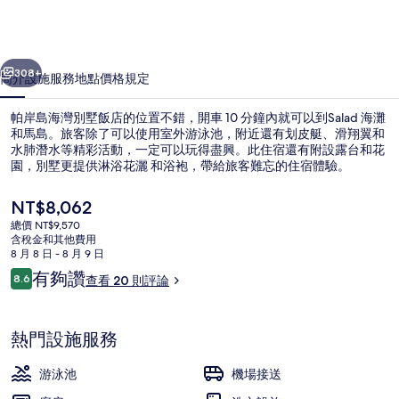
別
墅
一個
下一個
飯
308+
簡介
設施服務
地點
價格
規定
店
帕岸島海灣別墅飯店的位置不錯，開車 10 分鐘內就可以到Salad 海灘
的
和馬島。旅客除了可以使用室外游泳池，附近還有划皮艇、滑翔翼和
水肺潛水等精彩活動，一定可以玩得盡興。此住宿還有附設露台和花
相
園，別墅更提供淋浴花灑 和浴袍，帶給旅客難忘的住宿體驗。
片
目
NT$8,062
集
前
總價 NT$9,570
的
含稅金和其他費用
價
8 月 8 日 - 8 月 9 日
露台/庭院
格
評
有夠讚
8.6
查看 20 則評論
是
8.6 分，滿分 10 分，
論
NT$8,062
熱門設施服務
游泳池
機場接送