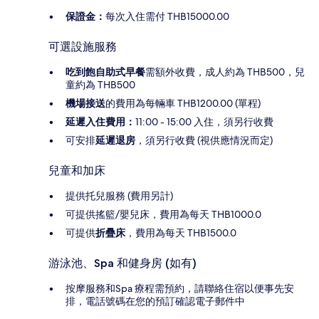
保證金：
每次入住需付 THB15000.00
可選設施服務
吃到飽自助式早餐
需額外收費，成人約為 THB500，兒
童約為 THB500
機場接送
的費用為每輛車 THB1200.00 (單程)
延遲入住費用：
11:00 - 15:00 入住，須另行收費
可安排
延遲退房
，須另行收費 (視供應情況而定)
兒童和加床
提供托兒服務 (費用另計)
可提供搖籃/嬰兒床，費用為每天 THB1000.0
可提供
折疊床
，費用為每天 THB1500.0
游泳池、Spa 和健身房 (如有)
按摩服務和Spa 療程需預約，請聯絡住宿以便事先安
排，電話號碼在您的預訂確認電子郵件中