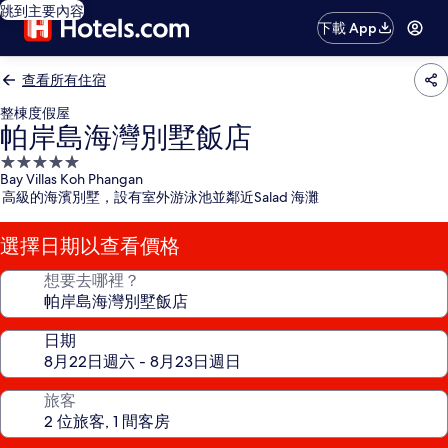
跳到主要內容
下載 App
查看所有住宿
整棟度假屋
帕岸島海灣別墅飯店
5.0
Bay Villas Koh Phangan
星
高級的海濱別墅，設有室外游泳池並鄰近Salad 海灘
級
住
選擇日期以查看價格
宿
想要去哪裡？
日期
旅客