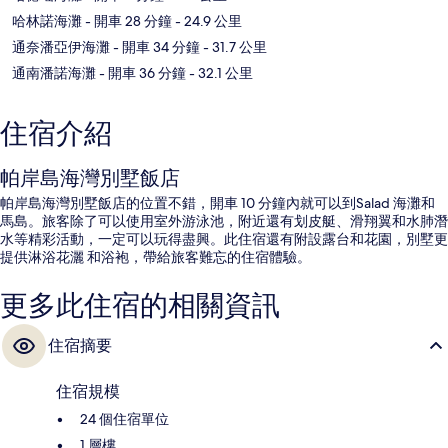
哈林諾海灘
- 開車 28 分鐘
- 24.9 公里
通奈潘亞伊海灘
- 開車 34 分鐘
- 31.7 公里
通南潘諾海灘
- 開車 36 分鐘
- 32.1 公里
住宿介紹
帕岸島海灣別墅飯店
帕岸島海灣別墅飯店的位置不錯，開車 10 分鐘內就可以到Salad 海灘和
馬島。旅客除了可以使用室外游泳池，附近還有划皮艇、滑翔翼和水肺潛
水等精彩活動，一定可以玩得盡興。此住宿還有附設露台和花園，別墅更
提供淋浴花灑 和浴袍，帶給旅客難忘的住宿體驗。
更多此住宿的相關資訊
住宿摘要
住宿規模
24 個住宿單位
1 層樓