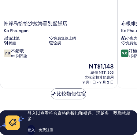
泳
池）
池）
的
的
詳
帕
布
所
帕岸島恰恰沙拉海灘別墅飯店
布根維
情
岸
根
Ko Pha-ngan
Ko Pha-
有
島
維
游泳池
免費無線上網
小廚房
相
恰
拉
餐廳
空調
免費無
恰
沙
片
沙
拉
7.8
9.8
不錯哦
好極
7.8
9.8
拉
海
分，
分，
82 則評論
7 則
海
灘
滿
滿
現
NT$1,148
灘
度
分
分
在
別
假
10
10
總價 NT$1,363
價
墅
含稅金和其他費用
村
分，
分，
格
9 月 1 日 - 9 月 2 日
飯
Ko
不
好
為
店
Pha-
錯
極
NT$1,148
比較類似住宿
Ko
ngan
哦，
了，
Pha-
82
7
ngan
則
則
評
評
登入以查看符合資格的折扣和禮遇。玩越多，獎勵就越
論
論
多！
登入
免費註冊