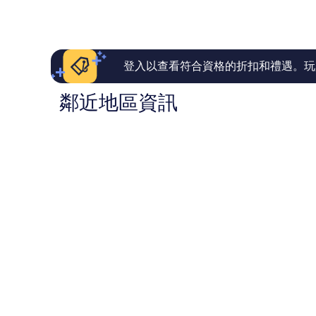
棒
極
心
為
了，
了，
NT$2,845
1,006
140
則
則
評
評
論
論
登入以查看符合資格的折扣和禮遇。玩
鄰近地區資訊