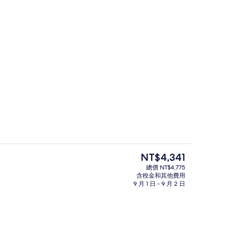
 非吸煙房 | 客房內保險箱、書桌、筆電工作空間、遮光布/窗簾
外觀
目
NT$4,341
前
總價 NT$4,775
的
含稅金和其他費用
大廳
價
9 月 1 日 - 9 月 2 日
格
是
NT$4,341