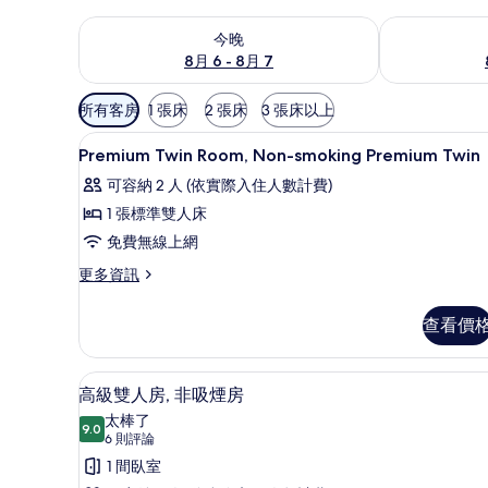
查看今晚 (8月 6 - 8月 7) 的供應情況
查看明天 (8月 
今晚
8月 6 - 8月 7
可
所有客房
1 張床
2 張床
3 張床以上
用
客房內保險箱、書桌、筆電工作
顯
的
5
Premium Twin Room, Non-smoking Premium Twin
示
客
可容納 2 人 (依實際入住人數計費)
房
Premium
1 張標準雙人床
篩
Twin
免費無線上網
選
Room,
條
Non-
更
更多資訊
件
多
smoking
Premium
Premium
查看價
Twin
Twin
Room,
Non-
的
高級雙人房, 非吸煙房 | 客
顯
8
smoking
高級雙人房, 非吸煙房
所
示
Premium
太棒了
有
Twin
9.0
9.0 分，滿分 10 分
高
(6
6 則評論
的
相
則
級
1 間臥室
詳
評