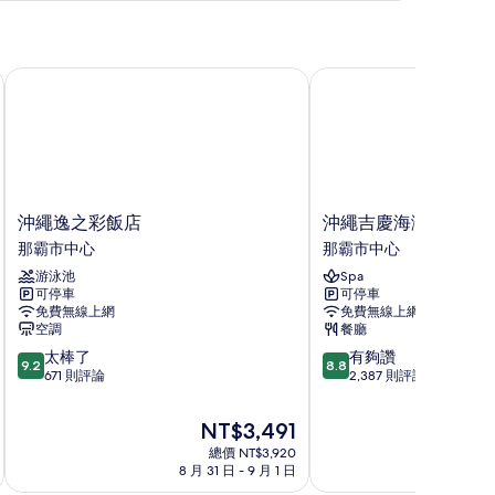
片
沖繩逸之彩飯店
沖繩吉慶海灘度假海洋
沖
沖
沖繩逸之彩飯店
沖繩吉慶海灘度假海
繩
繩
那霸市中心
那霸市中心
逸
吉
游泳池
Spa
之
慶
可停車
可停車
彩
海
免費無線上網
免費無線上網
飯
灘
空調
餐廳
店
度
9.2
8.8
太棒了
有夠讚
那
假
9.2
8.8
分，
分，
671 則評論
2,387 則評論
霸
海
滿
滿
市
洋
分
分
中
溫
現
NT$3,491
10
10
心
泉
在
總價 NT$3,920
分，
分，
飯
價
8 月 31 日 - 9 月 1 日
8
太
有
店
格