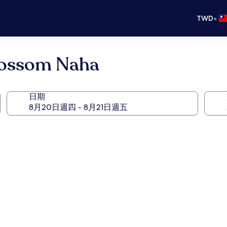
•
TWD
ossom Naha
日期