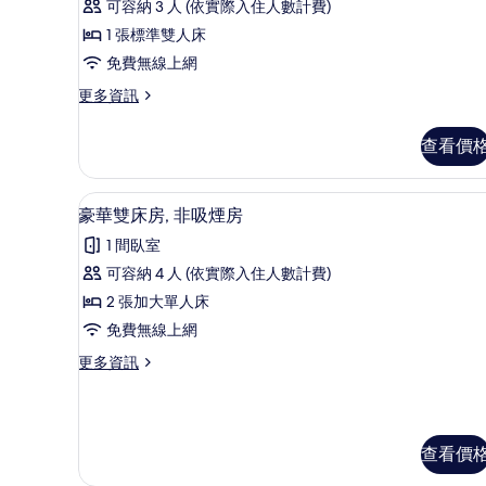
片
情
雙
可容納 3 人 (依實際入住人數計費)
論)
人
1 張標準雙人床
房,
免費無線上網
非
更
更多資訊
多
吸
高
查看價
煙
級
雙
房
人
豪華雙床房, 非吸煙房 | 客
顯
的
9
房,
豪華雙床房, 非吸煙房
示
非
所
1 間臥室
吸
豪
有
煙
可容納 4 人 (依實際入住人數計費)
華
相
房
2 張加大單人床
的
雙
片
詳
免費無線上網
床
情
更
更多資訊
房,
多
非
豪
華
吸
雙
查看價
煙
床
房,