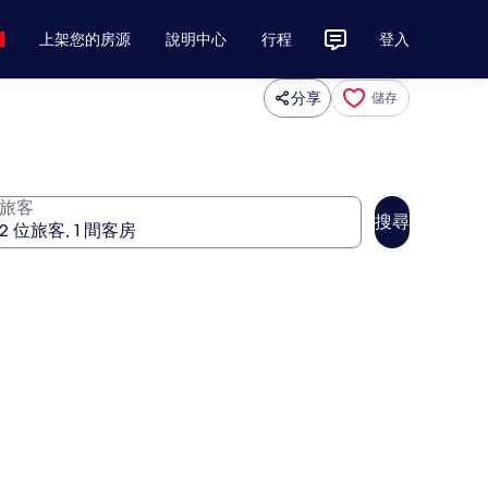
上架您的房源
說明中心
行程
登入
分享
儲存
旅客
搜尋