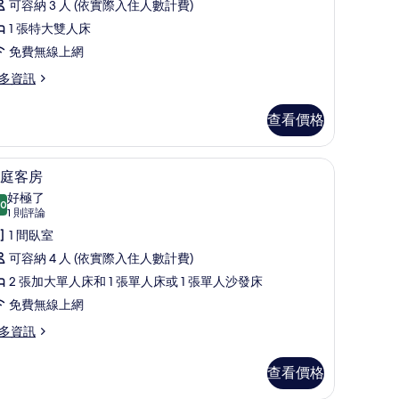
片
客
可容納 3 人 (依實際入住人數計費)
論)
,
1 張特大雙人床
非
免費無線上網
吸
多資訊
煙
查看價格
房
King)
箱、書桌、筆電工作空間、遮光布/窗簾
的
家庭客房 | 客房內保險箱、書桌、筆電工作空
顯
7
庭客房
所
示
好極了
.0
有
10.0 分，滿分 10 分
家
(1
1 則評論
則
相
庭
1 間臥室
ing)
評
片
客
可容納 4 人 (依實際入住人數計費)
論)
房
2 張加大單人床和 1 張單人床或 1 張單人沙發床
的
免費無線上網
所
多資訊
有
查看價格
相