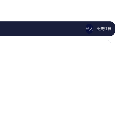
棒
夠
那
為
了，
讚，
霸
NT$3,491
671
2,387
市
則
則
中
評
評
心
論
論
登入
免費註冊