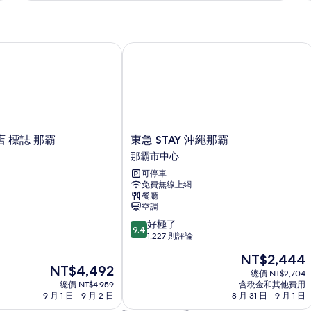
房
床
房
的
房,
的
非
詳
所
吸
情
標誌 那霸
東急 STAY 沖繩那霸
有
煙
相
房
的
片
詳
情
東
 標誌 那霸
東急 STAY 沖繩那霸
急
那霸市中心
STAY
可停車
沖
免費無線上網
繩
餐廳
那
空調
霸
9.4
好極了
那
9.4
分，
1,227 則評論
霸
滿
市
現
NT$2,444
分
中
現
NT$4,492
在
10
總價 NT$2,704
心
在
價
總價 NT$4,959
含稅金和其他費用
分，
價
格
9 月 1 日 - 9 月 2 日
8 月 31 日 - 9 月 1 日
好
格
為