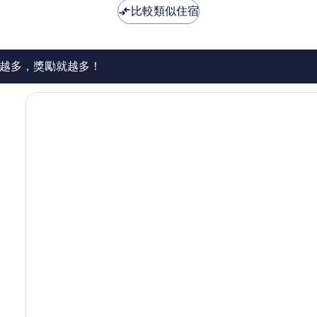
極
為
NT$2,444
比較類似住宿
了，
NT$4,492
1,227
則
評
論
越多，獎勵就越多！