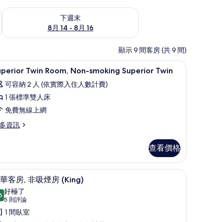
查看下週末 (8月 14 - 8月 16) 的供應情況
下週末
8月 14 - 8月 16
顯示 9 間客房 (共 9 間)
遮光布/窗簾
客房內保險箱、書桌、筆電工作空間、遮光布/
顯
5
uperior Twin Room, Non-smoking Superior Twin
示
可容納 2 人 (依實際入住人數計費)
uperior
1 張標準雙人床
win
免費無線上網
oom,
on-
多資訊
moking
perior
uperior
查看價格
in
win
om,
on-
的
箱、書桌、筆電工作空間、遮光布/窗簾
豪華客房, 非吸煙房 (King) | 客房內保險
顯
6
oking
華客房, 非吸煙房 (King)
所
示
perior
好極了
有
in
6
9.6 分，滿分 10 分
豪
(5
5 則評論
相
則
華
1 間臥室
評