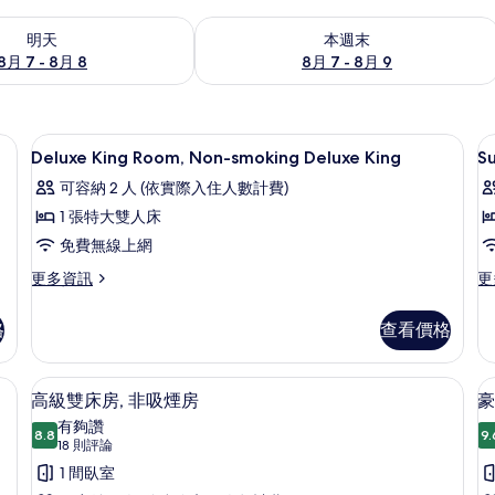
7 - 8月 8) 的供應情況
查看本週末 (8月 7 - 8月 9) 的供應情況
明天
本週末
8月 7 - 8月 8
8月 7 - 8月 9
空間、遮光布/窗簾
客房內保險箱、書桌、筆電工作空間、
顯
6
Deluxe King Room, Non-smoking Deluxe King
S
示
可容納 2 人 (依實際入住人數計費)
Deluxe
S
1 張特大雙人床
King
T
免費無線上網
Room,
R
Non-
N
更
更
更多資訊
更
多
多
smoking
s
Deluxe
Su
Deluxe
S
格
查看價格
King
Tw
King
T
Room,
Ro
Non-
N
的
房內保險箱、書桌、筆電工作空間、遮光布/窗簾
高級雙床房, 非吸煙房 | 客房內保險
顯
5
smoking
sm
高級雙床房, 非吸煙房
豪
所
示
Deluxe
Su
有夠讚
有
King
8.8
Tw
9.
8.8 分，滿分 10 分
高
(18
18 則評論
的
的
相
則
級
1 間臥室
詳
詳
評