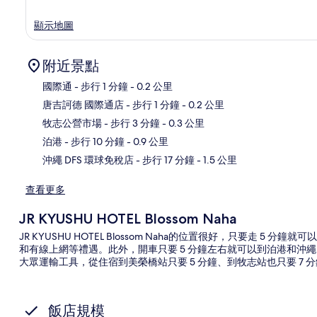
顯示地圖
附近景點
國際通
- 步行 1 分鐘
- 0.2 公里
唐吉訶德 國際通店
- 步行 1 分鐘
- 0.2 公里
牧志公營市場
- 步行 3 分鐘
- 0.3 公里
地
泊港
- 步行 10 分鐘
- 0.9 公里
沖繩 DFS 環球免稅店
- 步行 17 分鐘
- 1.5 公里
查看更多
JR KYUSHU HOTEL Blossom Naha
JR KYUSHU HOTEL Blossom Naha的位置很好，只要走 
和有線上網等禮遇。此外，開車只要 5 分鐘左右就可以到泊港和沖繩
大眾運輸工具，從住宿到美榮橋站只要 5 分鐘、到牧志站也只要 7 
飯店規模