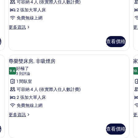
片
情
情
雙
可容納 4 人 (依實際入住人數計費)
論)
床
2 張加大單人床
房
房,
免費無線上網
非
更
更
更多資訊
更
多
多
吸
高
豪
格
查看價格
煙
級
華
雙
客
(
房
床
房,
房內保險箱、書桌、筆電工作空間、遮光布/窗簾
尊榮雙床房, 非吸煙房 | 客房內保險
顯
的
9
房,
非
尊榮雙床房, 非吸煙房
家
示
非
吸
所
好極了
吸
9.4
煙
10
9.4 分，滿分 10 分
尊
(3
有
3 則評論
煙
房
則
榮
1 間臥室
相
房
(K
評
的
的
雙
可容納 4 人 (依實際入住人數計費)
片
詳
詳
論)
床
2 張加大單人床
情
情
房,
免費無線上網
非
更
更
更多資訊
更
多
多
吸
尊
家
格
查看價格
煙
榮
庭
雙
客