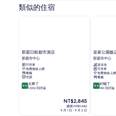
房
非
類似的住宿
的
吸
煙
所
房
那霸日航都市酒店
皇家公園飯店 
有
的
詳
相
情
片
那
皇
那霸日航都市酒店
皇家公園飯店
霸
家
那霸市中心
那霸市中心
日
公
可停車
游泳池
航
園
免費無線上網
可停車
都
飯
餐廳
免費無線上網
市
店
空調
餐廳
酒
標
9.0
9.4
太棒了
好極了
店
誌
9.0
9.4
分，
分，
1,006 則評論
140 則評論
那
那
滿
滿
霸
霸
分
分
市
那
現
NT$2,845
10
10
中
霸
在
總價 NT$3,442
分，
分，
心
市
價
9 月 1 日 - 9 月 2 日
太
好
中
格