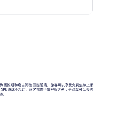
圖
5 分鐘就可以到國際通和唐吉訶德 國際通店。旅客可以享受免費無線上網
 DFS 環球免稅店。旅客都覺得這裡很方便，走路就可以去搭
分鐘。