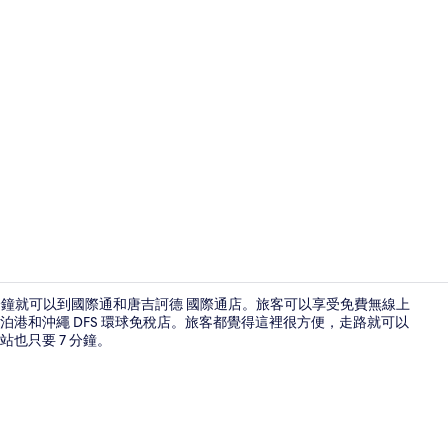
尊榮雙床房,
，只要走 5 分鐘就可以到國際通和唐吉訶德 國際通店。旅客可以享受免費無線上
泊港和沖繩 DFS 環球免稅店。旅客都覺得這裡很方便，走路就可以
也只要 7 分鐘。
大廳